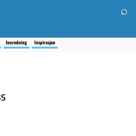
⌕
g
Innredning
Inspirasjon
SS