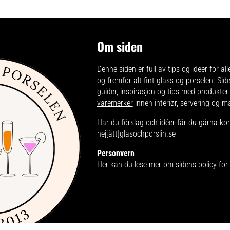
Om siden
Denne siden er full av tips og ideer for all
og fremfor alt fint glass og porselen. Sid
guider, inspirasjon og tips med produkter
varemerker
innen interiør, servering og m
Har du förslag och idéer får du gärna ko
hej[ätt]glasochporslin.se
Personvern
Her kan du lese mer om
sidens policy fo