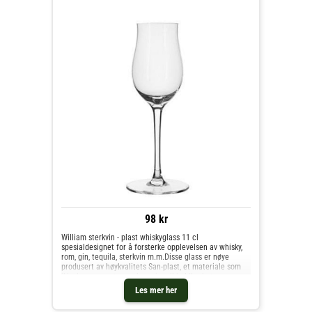
98 kr
William sterkvin - plast whiskyglass 11 cl
spesialdesignet for å forsterke opplevelsen av whisky,
rom, gin, tequila, sterkvin m.m.Disse glass er nøye
produsert av høykvalitets San-plast, et materiale som
ikke bare garanterer eksepsjonell holdbarhet og
motstand mot riper og støt, men som også er lett å ta
Les mer her
vare på. Dette gjør dem ideelle for både uformelle
kvelder hjemme og mer utkledde sosiale