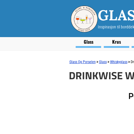
GLAS
Inspirasjon til bordde
Glass
Krus
»
»
»
Glass Og Porselen
Glass
Whiskyglass
Dr
DRINKWISE W
P