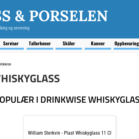
S & PORSELEN
kking og servering
Serviser
Tallerkener
Skåler
Kanner
Oppbevarin
inkwise
HISKYGLASS
OPULÆR I DRINKWISE WHISKYGLA
William Sterkvin - Plast Whiskyglass 11 Cl