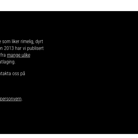
e som liker rimelig, dyrt
en 2013 har vi publisert
 fra
mange ulike
atlaging.
ntakta oss på
r personvern
.