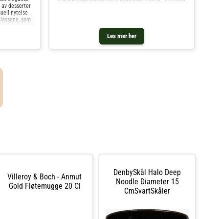
 av desserter
suell nytelse
glassene, som
Les mer her
DenbySkål Halo Deep
Villeroy & Boch - Anmut
Noodle Diameter 15
Gold Fløtemugge 20 Cl
CmSvartSkåler