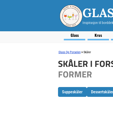
GLAS
Inspirasjon til bordde
Glass
Krus
»
Glass Og Porselen
Skåler
SKÅLER I FOR
FORMER
Suppeskåler
Dessertskåle