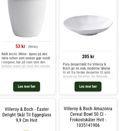
53 kr
(89 kr)
RAW Arctic White - kjenn på den
205 kr
isete luften som nesten gjør vondt
i lungene, hør på roen som den
Pura dessertskål fra Villeroy &
nyfalne snøen gir, hvor den eneste
Boch gir en myk, moderne følelse
lyden er elvens rennende vann som
til alt fra ferske desserter til små
spiller i vintersolen - som gir deg
snacks og forretter. De flytende
følelsen å være helt alene i det
formene, inspirert av lotusblader,
arktiske under
møter hvitt benporselen for å
Les mer her
Les mer her
skape et lett og moderne uttrykk
som passer inn i åpne
borddekkinger. En fin skål som gir
rom for variasjon og gjør selv de
minste serveringene litt mer
Villeroy & Boch Amazonia
Villeroy & Boch - Easter
gjennomtenkte.Om dessertskålen
fra Villeroy & Boch- Elegant
Cereal Bowl 50 Cl -
Delight Skål Til Eggeglass
dessertskål i hvitt benporselen.-
Frokostskåler Hvit -
9,9 Cm Hvit
Mykt flytende form for et lett og
1035141906
moderne uttrykk.- Passer til
desserter, snacks og småretter.-