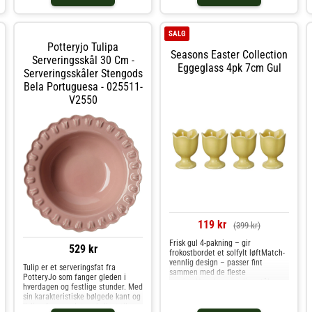
SALG
Potteryjo Tulipa
Seasons Easter Collection
Serveringsskål 30 Cm -
Eggeglass 4pk 7cm Gul
Serveringsskåler Stengods
Bela Portuguesa - 025511-
V2550
119 kr
(399 kr)
Frisk gul 4-pakning – gir
529 kr
frokostbordet et solfylt løftMatch-
vennlig design – passer fint
Tulip er et serveringsfat fra
sammen med de fleste
PotteryJo som fanger gleden i
serviserHverdagsvennlig – tåler
hverdagen og festlige stunder. Med
oppvaskmaskinSeasons Easter
sin karakteristiske bølgede kant og
Collection eggeglass 4pk i gul (7
livlige form er det en hyllest til
cm) er en liten detalj som gjør