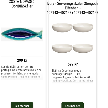
COSTA NOVASkål
Ivory - Serveringsskåler Stengods
DoriBlåSkåler
Elfenben -
402143+402143+402143+402143
299 kr
599 kr
Somrig skål i serien dori fra
portugisiska costa nova! Skålen er
Skål fra Decotique med et
produsert for hånd av stengods i
håndlaget design i 100%,
vakre Portugal. Skålen er godkjent
miljøvennlig, resirkulert keramikk
for frys, diskmaskin og micro. Da
med høy kvalitet. Den har et tidløst
alle produkter er produsert for
uttrykk og en slitesterk
hånd, gjør det at hvert produkt er
konstruksjon perfekt til både
unikt med små sk
hverdag og fest. Miks og match
med andre deler av kolleksjonen
for å skape den perfekte
kombinasjonen. Hver artikkel er
unik på grunn av dens håndlagede
Les mer her
Les mer her
design.Laget i Portugal.Om skålen