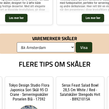
ene skåler, designet for å løfte både
med funksjonalitet, perfekte for servering
 festlige desserter. Med sitt elegante
og andre delikatesser. Hver rett blir en vi
ert av klassiske krystallglass, gir disse
når den presenteres i disse krystallklare 
finert uttrykk som
fremhever fargene og gjør m
Les mer her
Les mer her
VAREMERKER SKÅLER
FLERE TIPS OM SKÅLER
Tokyo Design Studio Flora
Serax Feast Salad Bowl
Japonica Sori Skål 95 Cl
28,5 Cm White / Red -
Crane - Serveringsskåler
Salatskåler Stengods Hvit
Porselen Blå - 17592
- B8921015A