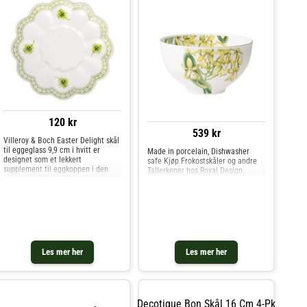
Diskret design som er enkel å
mikse og matche.- En del av Pura-
serien fra Villeroy & Boch for et
enhetlig servise. Kjøp
Dessertskåler og andre Skåler &
Serveringsfat hos Royal Design.
120 kr
539 kr
Villeroy & Boch Easter Delight skål
til eggeglass 9,9 cm i hvitt er
Made in porcelain, Dishwasher
designet som et lekkert
safe Kjøp Frokostskåler og andre
supplement til eggkoppen i den
Tallerkener hos Royal Design.
stemningsfulle påskeserien lansert
i 2026. Med delikate, små figurer i
dekorasjonen tilfører skålen et
subtilt og koselig uttry
Les mer her
Les mer her
Decotique Bon Skål 16 Cm 4-Pk