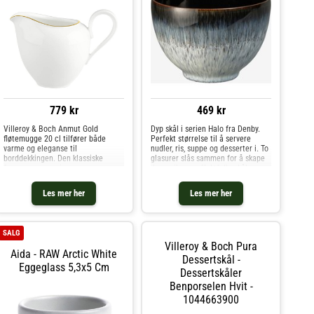
779 kr
469 kr
Villeroy & Boch Anmut Gold
Dyp skål i serien Halo fra Denby.
fløtemugge 20 cl tilfører både
Perfekt størrelse til å servere
varme og eleganse til
nudler, ris, suppe og desserter i. To
borddekkingen. Den klassiske
glasurer slås sammen for å skape
formen rammes inn av en
den unike og effektfulle skålen.
håndmalt gullkant i 20 karat,
Tåler både ovn, mikrobølgeovn,
forseglet med inglaze-teknologi for
oppvaskmaskin og fryser. Halo er
Les mer her
Les mer her
glans som varer – uansett om det
en unik, håndlag
er til hverdags el
SALG
Villeroy & Boch Pura
Aida - RAW Arctic White
Dessertskål -
Eggeglass 5,3x5 Cm
Dessertskåler
Benporselen Hvit -
1044663900