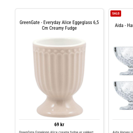
SALG
GreenGate - Everyday Alice Eggeglass 6,5
Aida - Ha
Cm Creamy Fudge
69 kr
GreenGate Eggekopp Alice creamy fudge er vakkert
Aida Harvey is