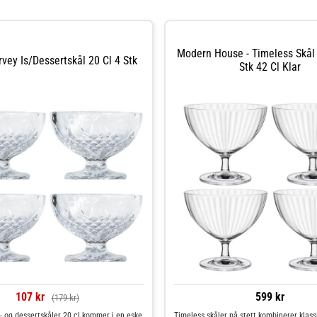
Modern House - Timeless Skål 
rvey Is/dessertskål 20 Cl 4 Stk
Stk 42 Cl Klar
107 kr
599 kr
(179 kr)
- og dessertskåler 20 cl kommer i en eske
Timeless skåler på stett kombinerer klass