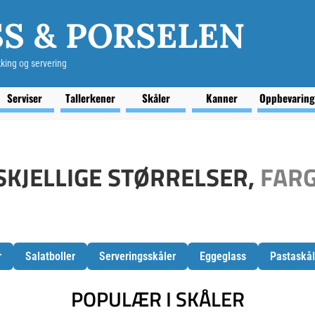
S & PORSELEN
kking og servering
Serviser
Tallerkener
Skåler
Kanner
Oppbevarin
SKJELLIGE STØRRELSER,
FARG
r
Salatboller
Serveringsskåler
Eggeglass
Pastaskål
POPULÆR I SKÅLER