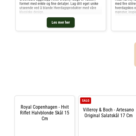
formet med enkle og fine detaljer. Lag ditt eget unike
med fire stilr
utseende ved å blande Hverdagsprodukter med våre
hverdagskos og
klassiske design.
mønster, inspir
skålene et raf
Les mer her
SALG
Royal Copenhagen - Hvit
Villeroy & Boch - Artesano
Riflet Halvblonde Skål 15
Original Salatskål 17 Cm
Cm