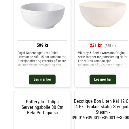
599 kr
231 kr
(385 kr)
Royal Copenhagen Hvit Riflet
Villeroy & Bochs Artesano Original-
Halvblonde skål 15 cm kombinerer
serie forener tre, porselen og skifer
funksjonalitet og estetikk på beste
i en stilren kombinasjon.
vis. Det riflede designet og den
Salatbollen på 17,5 cm er laget i
hvite glasuren gjør skålen til et
høykvalitets porselen og passer
allsidig tilskudd på kjøkkenet og
like godt til varme som kalde
bordet – enten du serverer nøtter,
retter.En allsidig serveringsbolle
Les mer her
Les mer her
dip eller en lit
med klassisk form og
Decotique Bon Liten Kål 12 
PotteryJo - Tulipa
4-Pk - Frokostskåler Stengod
Serveringsbolle 30 Cm
Steam -
Bela Portuguesa
390019+390019+390019+390