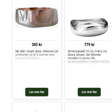
av
stentøy.Vedlikeholdsinstruksjoner
for skålen- Tåler ovn,
mikrobølgeovn, fryser og
oppvaskmaskin. Kjøp Frokostskåler
og andre Tallerkener hos Royal
Design.
305 kr
779 kr
Søt skål i farget glass. Dekorativ på
Serveringsskål 16 cm, Cobra, fra
sofabordet og fin å matche med
Georg Jensen. Det flytende
harmony-lysestaken.
uttrykket til denne lille
serveringsskålen i rustfritt stål byr
på en interessant og stilfull måte å
presentere snacks eller godteri på.
Brukt den alene eller sammen med
andre matchende skål
Les mer her
Les mer her