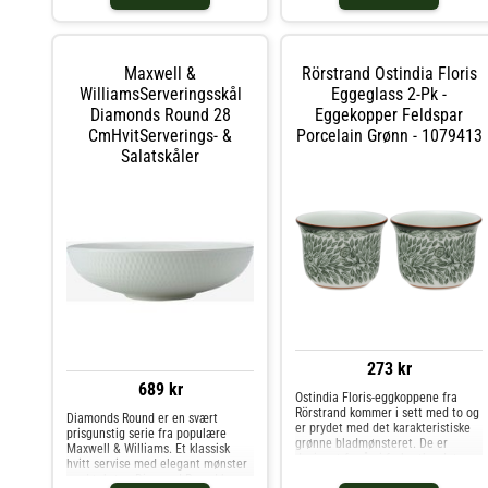
desserter. Tåler oppvaskmaskin
Maxwell &
Rörstrand Ostindia Floris
WilliamsServeringsskål
Eggeglass 2-Pk -
Diamonds Round 28
Eggekopper Feldspar
CmHvitServerings- &
Porcelain Grønn - 1079413
Salatskåler
273 kr
689 kr
Ostindia Floris-eggkoppene fra
Rörstrand kommer i sett med to og
Diamonds Round er en svært
er prydet med det karakteristiske
prisgunstig serie fra populære
grønne bladmønsteret. De er
Maxwell & Williams. Et klassisk
designet for å gi frokostbordet en
hvitt servise med elegant mønster
elegant setting og gjøre selv de
med tekstur. Diamond Round har