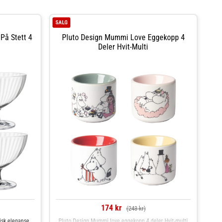
SALG
På Stett 4
Pluto Design Mummi Love Eggekopp 4
Deler Hvit-Multi
174 kr
(243 kr)
isk eleganse
Pluto Design Mummi love eggekopp 4 deler Hvit-multi