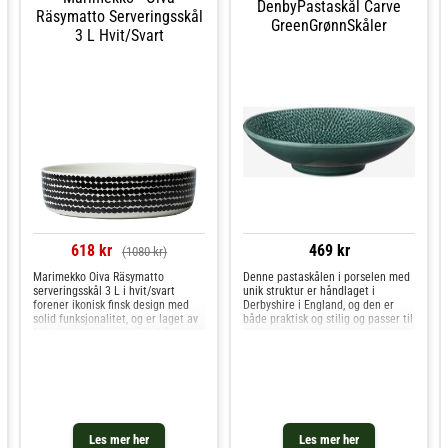
DenbyPastaskål Carve
Räsymatto Serveringsskål
GreenGrønnSkåler
3 L Hvit/svart
618 kr
469 kr
(1080 kr)
Marimekko Oiva Räsymatto
Denne pastaskålen i porselen med
serveringsskål 3 L i hvit/svart
unik struktur er håndlaget i
forener ikonisk finsk design med
Derbyshire i England, og den er
solid funksjonalitet, og er laget av
både praktisk og stilig og passer til
hvitt steingods som tåler både
en rekke pastaretter og mange
oppvaskmaskin, ovn, mikrobølgeovn
andre matvarer. Den er en del av
og fryser. Skålen er dekorert med
carve green kolleksjonen og dekkes
det velkjente Räsymatto-
av denbys 10 års gar
Les mer her
Les mer her