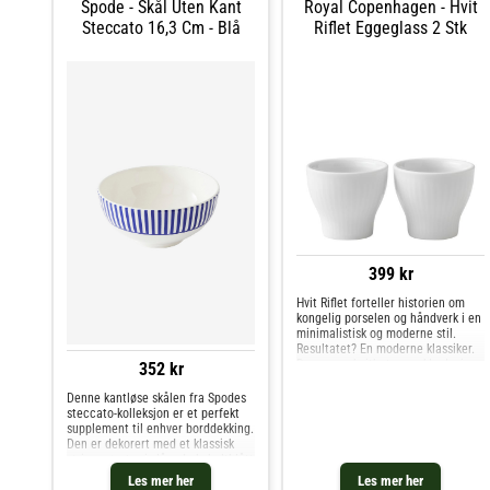
Spode - Skål Uten Kant
Royal Copenhagen - Hvit
Steccato 16,3 Cm - Blå
Riflet Eggeglass 2 Stk
399 kr
Hvit Riflet forteller historien om
kongelig porselen og håndverk i en
minimalistisk og moderne stil.
Resultatet? En moderne klassiker.
Dens rene hvithet og enkle design
352 kr
gjør den ideell å kombinere med
andre riflede design. For de som
Denne kantløse skålen fra Spodes
liker å nyte liv
steccato-kolleksjon er et perfekt
supplement til enhver borddekking.
Den er dekorert med et klassisk
stripemønster i slående koboltblått
og er perfekt til salater, supper og
Les mer her
Les mer her