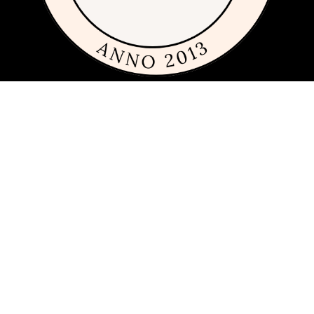
Om siden
Denne siden er full av tips og ideer for alle som liker rimelig, dyrt og
fremfor alt fint glass og porselen. Siden 2013 har vi publisert
guider, inspirasjon og tips med produkter fra
mange ulike
varemerker
innen interiør, servering og matlaging.
Har du förslag och idéer får du gärna kontakta oss på
hej[ätt]glasochporslin.se
Personvern
Her kan du lese mer om
sidens policy for personvern
.