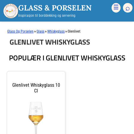
GLASS & PORSELEN
⌕
☰
Inspirasjon til borddekking og servering
»
»
»
Glass Og Porselen
Glass
Whiskyglass
Glenlivet
GLENLIVET WHISKYGLASS
POPULÆR I GLENLIVET WHISKYGLASS
Glenlivet Whiskyglass 10
Cl