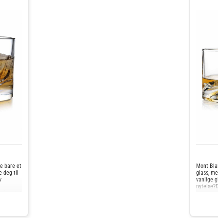
Mont Blan
e bare et
glass, me
 deg til
vanlige g
v
nytelse?D
imponeren
opi av det
mektige M
t visuelt
mesterve
 og
patentert
din til et