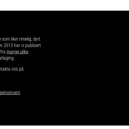
e som liker rimelig, dyrt
en 2013 har vi publisert
 fra
mange ulike
atlaging.
ntakta oss på
r personvern
.