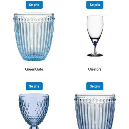
Se pris
Se pris
GreenGate
Orrefors
Se pris
Se pris