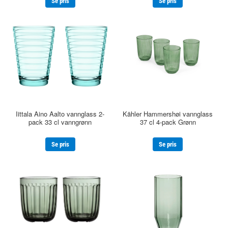
Se pris
Se pris
Iittala Aino Aalto vannglass 2-
Kähler Hammershøi vannglass
pack 33 cl vanngrønn
37 cl 4-pack Grønn
Se pris
Se pris