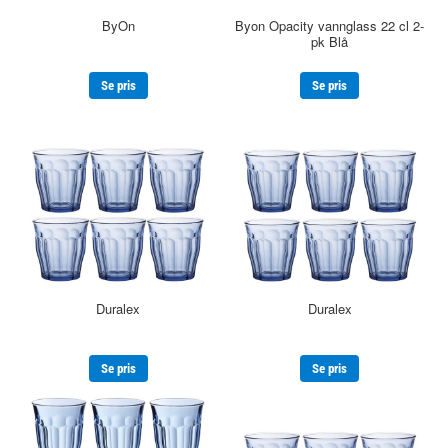
ByOn
Byon Opacity vannglass 22 cl 2-
pk Blå
Se pris
Se pris
Duralex
Duralex
Se pris
Se pris