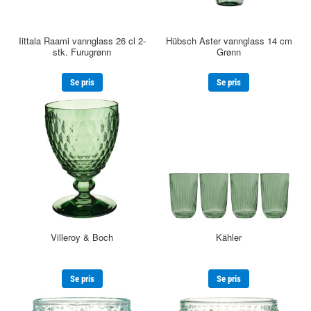
Iittala Raami vannglass 26 cl 2-
Hübsch Aster vannglass 14 cm
stk. Furugrønn
Grønn
Se pris
Se pris
Villeroy & Boch
Kähler
Se pris
Se pris