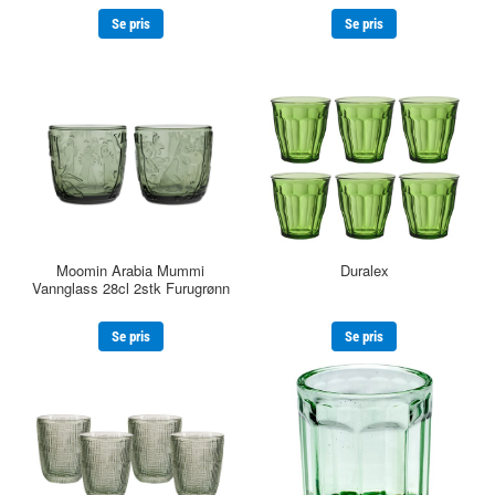
Se pris
Se pris
Moomin Arabia Mummi
Duralex
Vannglass 28cl 2stk Furugrønn
Se pris
Se pris