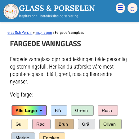
GLASS & PORSELEN
⌕
☰
Inspirasjon til borddekking og servering
»
»
Glas Och Porslin
Inspirasjon
Fargede Vannglass
FARGEDE VANNGLASS
Fargede vannglass gjør borddekkingen både personlig
og stemningsfull. Her kan du utforske våre mest
populære glass i blått, grønt, rosa og flere andre
nyanser.
Velg farge:
Alle farger
Blå
Grønn
Rosa
Gul
Rød
Brun
Grå
Oliven
Marine
Fersken