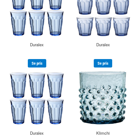
Duralex
Duralex
Se pris
Se pris
Duralex
Klimchi