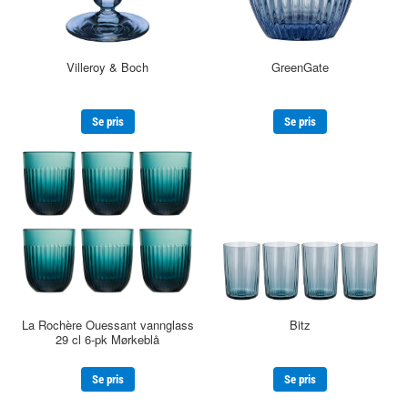
Villeroy & Boch
GreenGate
Se pris
Se pris
La Rochère Ouessant vannglass
Bitz
29 cl 6-pk Mørkeblå
Se pris
Se pris