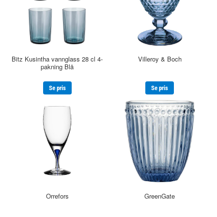
Bitz Kusintha vannglass 28 cl 4-
Villeroy & Boch
pakning Blå
Se pris
Se pris
Orrefors
GreenGate