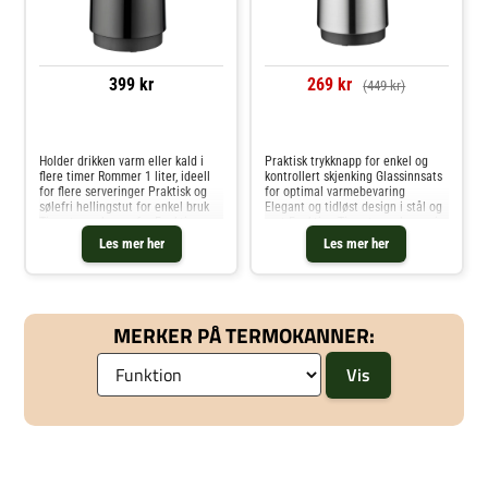
399 kr
269 kr
(449 kr)
Sammenlign priser
Sammenlign priser
Holder drikken varm eller kald i
Praktisk trykknapp for enkel og
flere timer Rommer 1 liter, ideell
kontrollert skjenking Glassinnsats
for flere serveringer Praktisk og
for optimal varmebevaring
sølefri hellingstut for enkel bruk
Elegant og tidløst design i stål og
Tiger termokanne fra Funktion
sort Funktion Tiger termokanne i
rommer 1 liter og er perfekt til å
stål kombinerer funksjonalitet og
Les mer her
Les mer her
holde drikker varme eller kalde
stil. Med en kapasitet på 1 liter er
over lengre t
den perfekt ti
MERKER PÅ TERMOKANNER: