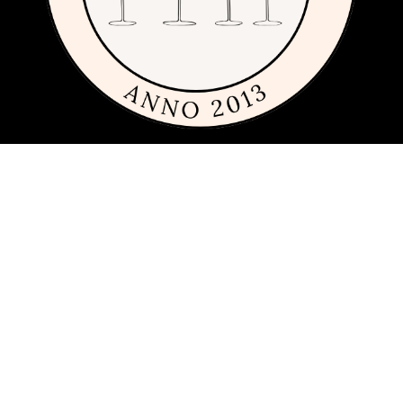
Om siden
Denne siden er full av tips og ideer for alle som liker rimelig, dyrt og
fremfor alt fint glass og porselen. Siden 2013 har vi publisert
guider, inspirasjon og tips med produkter fra
mange ulike
varemerker
innen interiør, servering og matlaging.
Har du förslag och idéer får du gärna kontakta oss på
hej[ätt]glasochporslin.se
Personvern
Her kan du lese mer om
sidens policy for personvern
.