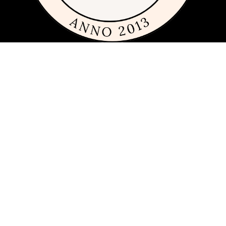
Om siden
Denne siden er full av tips og ideer for alle som liker rimelig, dyrt og
fremfor alt fint glass og porselen. Siden 2013 har vi publisert
guider, inspirasjon og tips med produkter fra
mange ulike
varemerker
innen interiør, servering og matlaging.
Har du förslag och idéer får du gärna kontakta oss på
hej[ätt]glasochporslin.se
Personvern
Her kan du lese mer om
sidens policy for personvern
.