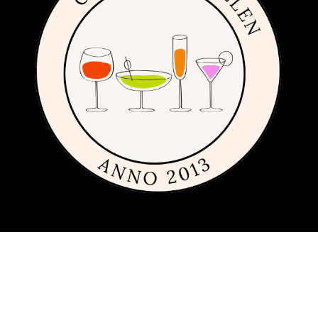
Om siden
Denne siden er full av tips og ideer for alle som liker rimelig, dyrt og
fremfor alt fint glass og porselen. Siden 2013 har vi publisert
guider, inspirasjon og tips med produkter fra
mange ulike