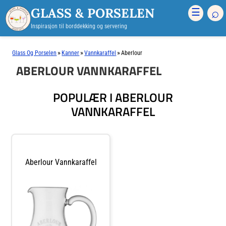
GLASS & PORSELEN
⌕
☰
Inspirasjon til borddekking og servering
»
»
»
Glass Og Porselen
Kanner
Vannkaraffel
Aberlour
ABERLOUR VANNKARAFFEL
POPULÆR I ABERLOUR
VANNKARAFFEL
Aberlour Vannkaraffel