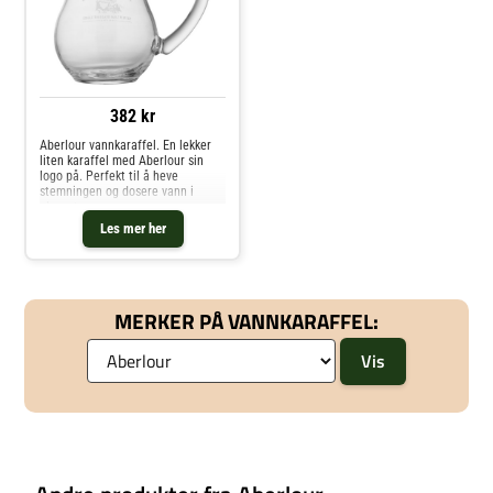
382 kr
Aberlour vannkaraffel. En lekker
liten karaffel med Aberlour sin
logo på. Perfekt til å heve
stemningen og dosere vann i
glasset.
Les mer her
MERKER PÅ VANNKARAFFEL: