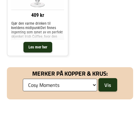
409 kr
Gjør den varme drinken til
kveldens midtpunktDet finnes
ingenting som synet av en perfekt
skjenket Irish Coffee, hvor den
kulsvarte kaffen brytes av et
knivskarpt lag av kjølig,
Les mer her
fløyelsmykt fløteskum. Disse
glassene er skapt for å treffe
nettopp den visuelle balansen.
Det klare glasset fremhever
drikkens naturlige farger og lag,
MERKER PÅ KOPPER & KRUS:
mens den klassiske formen med
stett og fot løfter serveringen fra
en vanlig kopp til en ekte
caféopplevelse i stuen.Designet
kombinerer estetikk med praktisk
funksjon. Den robuste foten sikrer
stabilitet på bordet, og stetten
gjør det mulig å holde glasset
uten å få varme fingre. Den brede
åpningen øverst gir masse plass
til en sjenerøs topp av skum eller
pynt, slik at du kan kose deg med
detaljene, uansett om du serverer
klassiske kaffedrinker eller
festlige desserter.Perfekt
tilKlassisk Irish Coffee med