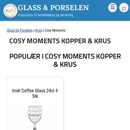
GLASS & PORSELEN
⌕
☰
Inspirasjon til borddekking og servering
»
»
Glass Og Porselen
Krus
Cosy Moments
COSY MOMENTS KOPPER & KRUS
POPULÆR I COSY MOMENTS KOPPER
& KRUS
Irish Coffee Glass 24cl 4
Stk