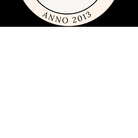
Om siden
Denne siden er full av tips og ideer for alle som liker rimelig, dyrt og
fremfor alt fint glass og porselen. Siden 2013 har vi publisert
guider, inspirasjon og tips med produkter fra
mange ulike
varemerker
innen interiør, servering og matlaging.
Har du förslag och idéer får du gärna kontakta oss på
hej[ätt]glasochporslin.se
Personvern
Her kan du lese mer om
sidens policy for personvern
.