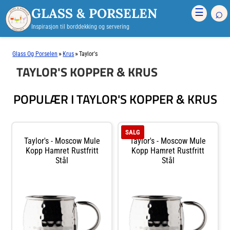
GLASS & PORSELEN
⌕
☰
Inspirasjon til borddekking og servering
»
»
Glass Og Porselen
Krus
Taylor's
TAYLOR'S KOPPER & KRUS
POPULÆR I TAYLOR'S KOPPER & KRUS
SALG
Taylor's - Moscow Mule
Taylor's - Moscow Mule
Kopp Hamret Rustfritt
Kopp Hamret Rustfritt
Stål
Stål