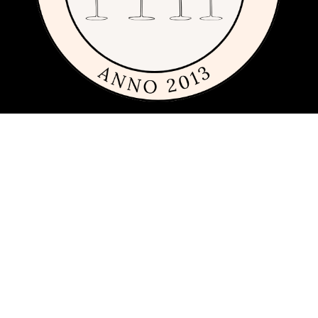
Om siden
Denne siden er full av tips og ideer for alle som liker rimelig, dyrt og
fremfor alt fint glass og porselen. Siden 2013 har vi publisert
guider, inspirasjon og tips med produkter fra
mange ulike
varemerker
innen interiør, servering og matlaging.
Har du förslag och idéer får du gärna kontakta oss på
hej[ätt]glasochporslin.se
Personvern
Her kan du lese mer om
sidens policy for personvern
.