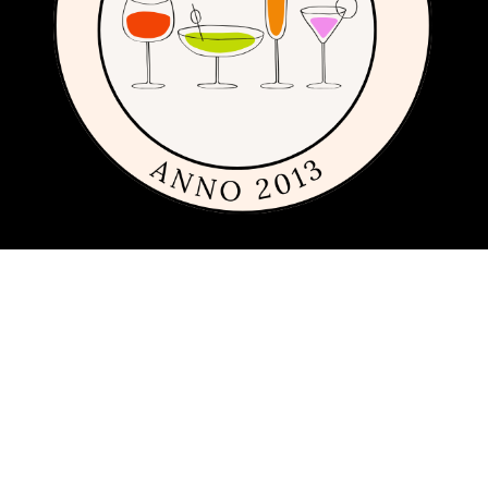
Om siden
Denne siden er full av tips og ideer for alle som liker rimelig, dyrt og
fremfor alt fint glass og porselen. Siden 2013 har vi publisert
guider, inspirasjon og tips med produkter fra
mange ulike
varemerker
innen interiør, servering og matlaging.
Har du förslag och idéer får du gärna kontakta oss på
hej[ätt]glasochporslin.se