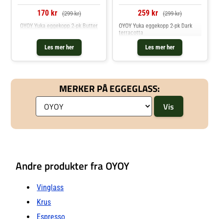
170 kr
259 kr
(299 kr)
(299 kr)
OYOY Yuka eggekopp 2-pk Butter
OYOY Yuka eggekopp 2-pk Dark
terracotta
Les mer her
Les mer her
MERKER PÅ EGGEGLASS:
Andre produkter fra OYOY
Vinglass
Krus
Espresso