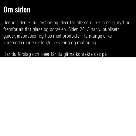
Om siden
Denne siden er full av tips og ideer for alle som liker rimelig, dyrt og
fremfor alt fint glass og porselen. Siden 2013 har vi publisert
guider, inspirasjon og tips med produkter fra
mange ulike
varemerker
innen interiør, servering og matlaging.
Har du förslag och idéer får du gärna kontakta oss på
hej[ätt]glasochporslin.se
Personvern
Her kan du lese mer om
sidens policy for personvern
.
Denne hjemmesiden er del av et nordisk medienettverk innen
matlaging og servering. Nettverket inkluderer følgende
hjemmesider:
Glasogporcelaen.dk