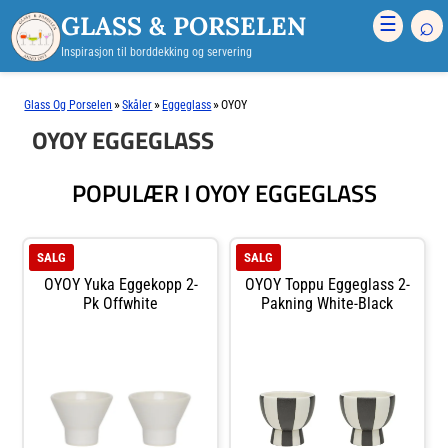
GLASS & PORSELEN
⌕
☰
Inspirasjon til borddekking og servering
»
»
»
Glass Og Porselen
Skåler
Eggeglass
OYOY
OYOY EGGEGLASS
POPULÆR I OYOY EGGEGLASS
SALG
SALG
OYOY Yuka Eggekopp 2-
OYOY Toppu Eggeglass 2-
Pk Offwhite
Pakning White-Black