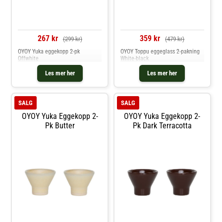
267 kr
359 kr
(299 kr)
(479 kr)
OYOY Yuka eggekopp 2-pk
OYOY Toppu eggeglass 2-pakning
Offwhite
White-black
Les mer her
Les mer her
SALG
SALG
OYOY Yuka Eggekopp 2-
OYOY Yuka Eggekopp 2-
Pk Butter
Pk Dark Terracotta