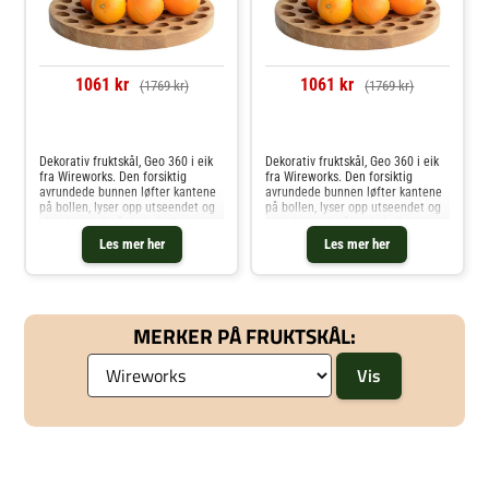
1061 kr
1061 kr
(1769 kr)
(1769 kr)
Sammenlign priser
Sammenlign priser
Dekorativ fruktskål, Geo 360 i eik
Dekorativ fruktskål, Geo 360 i eik
fra Wireworks. Den forsiktig
fra Wireworks. Den forsiktig
avrundede bunnen løfter kantene
avrundede bunnen løfter kantene
på bollen, lyser opp utseendet og
på bollen, lyser opp utseendet og
gjør det mulig å dreie bollen
gjør det mulig å dreie bollen
rundt. Det tilfeldige mønsteret av
rundt. Det tilfeldige mønsteret av
Les mer her
Les mer her
hull etablerer en dynamikk for å
hull etablerer en dynamikk for å
begeistre øyet. Luftsi
begeistre øyet. Luftsi
MERKER PÅ FRUKTSKÅL: