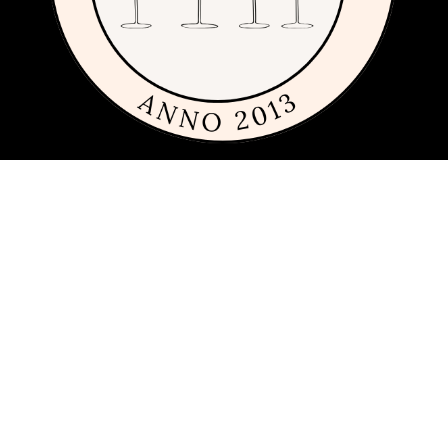
Om siden
Denne siden er full av tips og ideer for alle som liker rimelig, dyrt og
fremfor alt fint glass og porselen. Siden 2013 har vi publisert
guider, inspirasjon og tips med produkter fra
mange ulike
varemerker
innen interiør, servering og matlaging.
Har du förslag och idéer får du gärna kontakta oss på
hej[ätt]glasochporslin.se
Personvern
Her kan du lese mer om
sidens policy for personvern
.