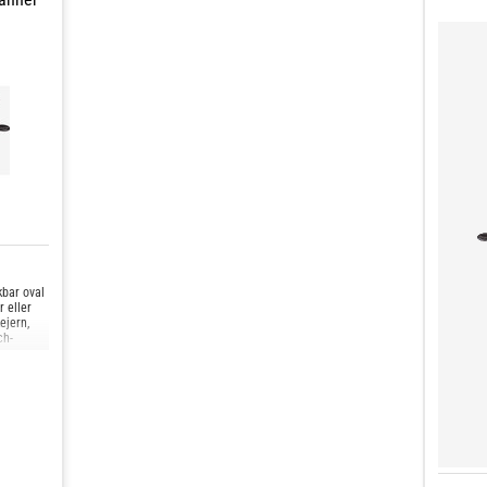
kbar oval
r eller
ejern,
ch-