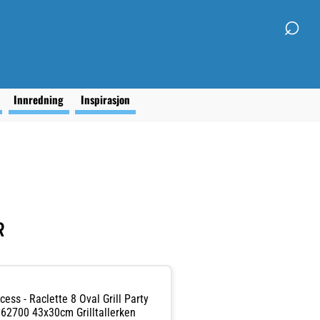
⌕
g
Innredning
Inspirasjon
R
cess - Raclette 8 Oval Grill Party
62700 43x30cm Grilltallerken