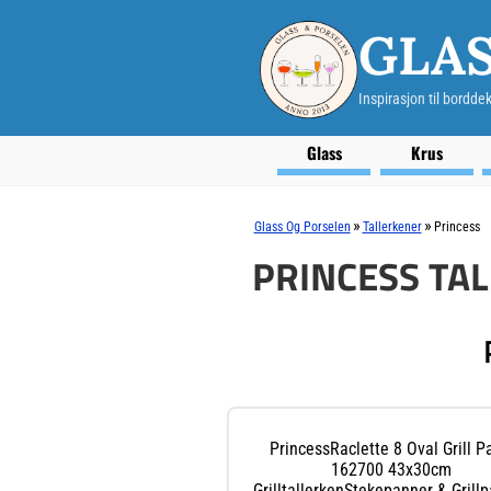
GLAS
Inspirasjon til bordde
Glass
Krus
»
»
Glass Og Porselen
Tallerkener
Princess
PRINCESS TA
PrincessRaclette 8 Oval Grill P
162700 43x30cm
GrilltallerkenStekepanner & Grill