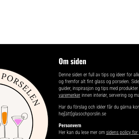
Om siden
Denne siden er full av tips og ideer for all
og fremfor alt fint glass og porselen. Sid
guider, inspirasjon og tips med produkter
varemerker
innen interiør, servering og m
Har du förslag och idéer får du gärna ko
hej[ätt]glasochporslin.se
Personvern
Her kan du lese mer om
sidens policy fo