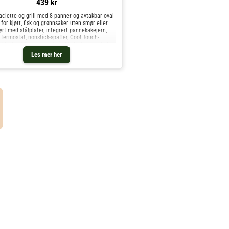
439 kr
raclette og grill med 8 panner og avtakbar oval
e for kjøtt, fisk og grønnsaker uten smør eller
tyrt med stålplater, integrert pannekakejern,
 termostat, nonstick-spatler, Cool Touch-
sklisikre føtter og strømindikatorlamper. Enkel
re med stor stekeflate på 43x30 cm. Leveres
Les mer her
strømkabel og 1200 W effekt.