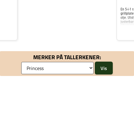
En 5-i-1 
grillplat
olje. Uts
justerbar
håndtak, 
å rengjø
med 2 m 
MERKER PÅ TALLERKENER: