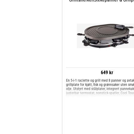
649 kr
En 5-i-1 raclette og grill med 8 panner og avta
grillplate for kjøtt, fisk og grønnsaker uten smø
olje. Utstyrt med stålplater, integrert pannekak
justerbar termostat, nonstick-spatler, Cool Tou
håndtak, sklisikre føtter og st