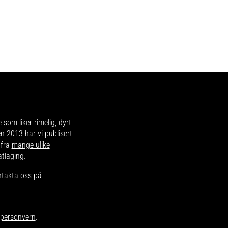
e som liker rimelig, dyrt
en 2013 har vi publisert
 fra
mange ulike
atlaging.
ntakta oss på
r personvern
.