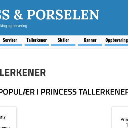
S & PORSELEN
kking og servering
Serviser
Tallerkener
Skåler
Kanner
Oppbevarin
LLERKENER
POPULÆR I PRINCESS TALLERKENE
arty
Prin
1
panner