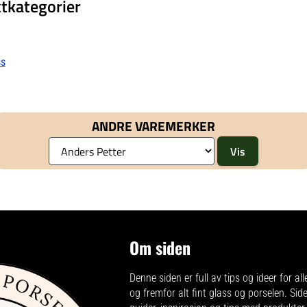
tkategorier
ss
ANDRE VAREMERKER
Om siden
Denne siden er full av tips og ideer for all
og fremfor alt fint glass og porselen. Sid