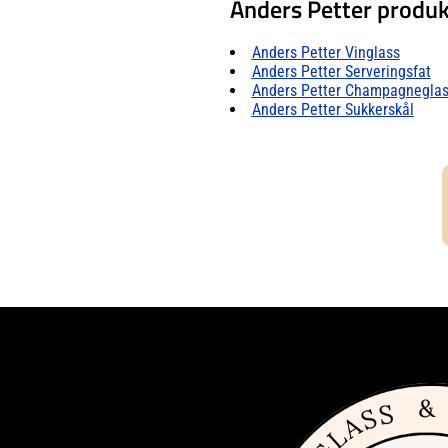
Anders Petter produk
Anders Petter Vinglass
Anders Petter Serveringsfat
Anders Petter Champagnegla
Anders Petter Sukkerskål