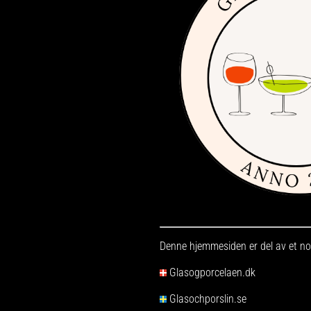
Denne hjemmesiden er del av et nor
Glasogporcelaen.dk
Glasochporslin.se