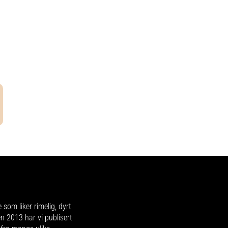
e som liker rimelig, dyrt
en 2013 har vi publisert