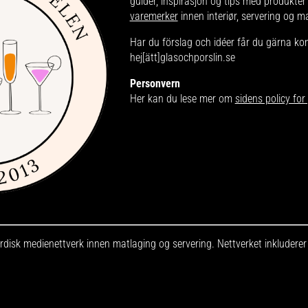
guider, inspirasjon og tips med produkter
varemerker
innen interiør, servering og m
Har du förslag och idéer får du gärna ko
hej[ätt]glasochporslin.se
Personvern
Her kan du lese mer om
sidens policy fo
disk medienettverk innen matlaging og servering. Nettverket inkludere