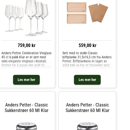
759,00 kr
559,00 kr
Anders Petter Celebration Vinglass
Sett med to stykk Classic
45 cl 6-pakk Klar er et sett med
biffplanke 31,5x16,5 cm fra Anders
seks elegante vinglass i krystall,
Petter. Biffplankene er laget av
formet for å passe like godt til
solid bøk og har et forsunket spor
rødvin som til hvitvin. Den romslige
som samler opp overflødig væske
kuppen på 45 cl gir vinen plass til å
under tilberedningen. Disse
utvikle aroma og smak på en
robuste brettene tåler ovnsvarme
Les mer her
Les mer her
balansert m
opptil 200 °C, noe som gjør
Anders Petter - Classic
Anders Petter - Classic
Sukkerstrøer 60 Ml Klar
Sukkerstrøer 60 Ml Klar