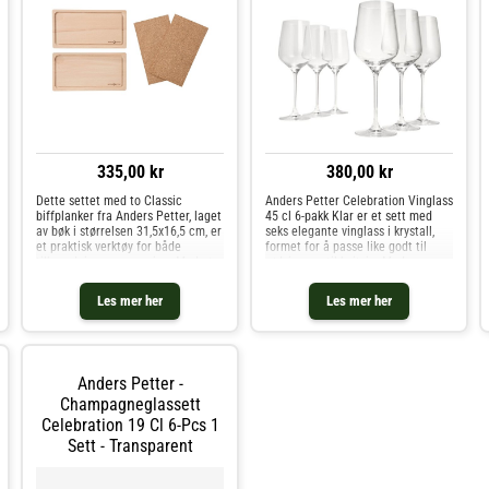
335,00 kr
380,00 kr
Dette settet med to Classic
Anders Petter Celebration Vinglass
biffplanker fra Anders Petter, laget
45 cl 6-pakk Klar er et sett med
av bøk i størrelsen 31,5x16,5 cm, er
seks elegante vinglass i krystall,
et praktisk verktøy for både
formet for å passe like godt til
tilberedning og servering. Med et
rødvin som til hvitvin. Med en raus
forsunket spor som samler opp
kupa på 45 cl får vinen god plass
væske og tåler temperaturer opp
til å utvikle aroma og smak på en
Les mer her
Les mer her
til 200 °C, er biffplan
balansert
Anders Petter -
Champagneglassett
Celebration 19 Cl 6-Pcs 1
Sett - Transparent