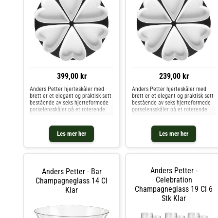
399,00 kr
239,00 kr
Anders Petter hjerteskåler med
Anders Petter hjerteskåler med
brett er et elegant og praktisk sett
brett er et elegant og praktisk sett
bestående av seks hjerteformede
bestående av seks hjerteformede
porselensskåler på et roterende
porselensskåler på et roterende
brett, perfekt for servering og
brett, perfekt for servering og
tilberedning. Skålene tåler ovn og
tilberedning. Skålene tåler ovn og
kan brukes til små desserter,
kan brukes til små desserter,
Les mer her
Les mer her
fingermat og snacks,
fingermat og snacks,
Anders Petter -
Anders Petter - Bar
Celebration
Champagneglass 14 Cl
Champagneglass 19 Cl 6
Klar
Stk Klar