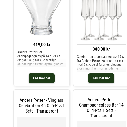
419,00 kr
380,00 kr
Anders Petter Bar
champagneglass på 14 cl er et
Celebration champagneglass 19 cl
elegant valg for alle festlige
fra Anders Petter kommer i et sett
anledninger. Dette krystallglasset
med 6 stk, og tilfører en elegant
kombinerer stilren design med en
stemning til enhver anledning,
unik funksjon – en glitrende punkt i
enten du dekker bordet for en
bunnen av glasset, som skaper en
hyggelig middag eller planlegger
Les mer her
Les mer her
vakker bobleeffekt når
en livlig fest. Glassene har en
champagnen
klassisk design som pa
Anders Petter -
Anders Petter - Vinglass
Champagneglass Bar 14
Celebration 45 Cl 6-Pcs 1
Cl 4-Pcs 1 Sett -
Sett - Transparent
Transparent