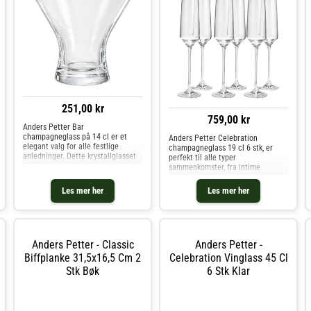
251,00 kr
759,00 kr
Anders Petter Bar
champagneglass på 14 cl er et
Anders Petter Celebration
elegant valg for alle festlige
champagneglass 19 cl 6 stk, er
anledninger. Dette krystallglasset
perfekt til alle typer
kombinerer stilren design med en
sammenkomster, fra intime
unik funksjon – en glitrende punkt i
middager til større feiringer. Med
bunnen av glasset, som skaper en
sitt tidløse, klassiske design blir
Les mer her
Les mer her
vakker bobleeffekt når
disse glassene et naturlig blikkfang
champagnen
og fungerer ypperlig som en
gjennomt
Anders Petter - Classic
Anders Petter -
Biffplanke 31,5x16,5 Cm 2
Celebration Vinglass 45 Cl
Stk Bøk
6 Stk Klar