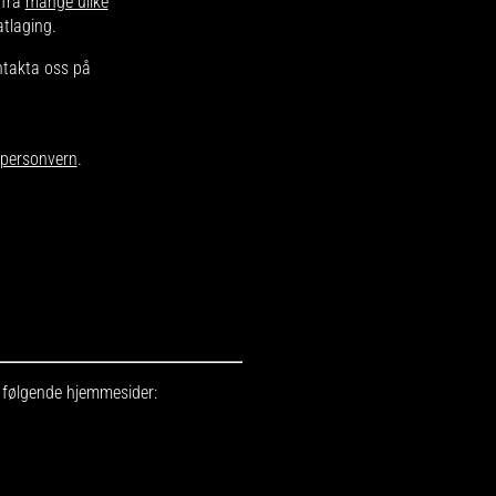
 fra
mange ulike
atlaging.
ntakta oss på
r personvern
.
r følgende hjemmesider: