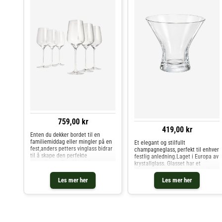
759,00 kr
419,00 kr
Enten du dekker bordet til en
familiemiddag eller mingler på en
Et elegant og stilfullt
fest,anders petters vinglass bidrar
champagneglass, perfekt til enhver
til å skape den perfekte
festlig anledning.Laget i Europa av
stemningen. Den klassiske
krystallglass. Glasset har et
designen passer inn i ethvert hjem
elegant design med en glitrende
og gjør dem til en flott gave til
spiss i bunnen, noe som skaper en
Les mer her
Les mer her
vinelskeren i ditt liv. Hvert glass
vakker bobleeffekt når du skjenker
rommer hele 45 cl og passer
champagne.
perfekt til både hvite og røde viner.
Tåler oppvaskmaskin for enkel
rengjøring.