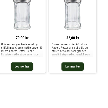
79,00 kr
32,00 kr
Gjør serveringen både enkel og
Classic sukkerstrøer 60 ml fra
stilfull med Classic sukkerstrøer 60
Anders Petter er en allsidig og
ml fra Anders Petter. Denne
stilren beholder som gjør det
klassiske sukkerstrøeren er laget
enkelt å strø sukker, kanel, kakao
av glass med et lokk i rustfritt stål
eller andre tørre ingredienser jevnt
og er perfekt for å porsjonere
over kaffe, desserter eller
sukker, kanel, kakao og andre tørre
frokostretter.Den er laget av
Les mer her
Les mer her
ingredienser.De
slitesterkt glass med et lo