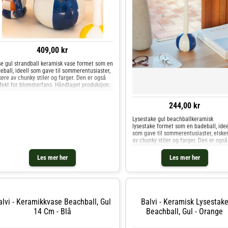
409,00 kr
e gul strandball keramisk vase formet som en
eball, ideell som gave til sommerentusiaster,
kere av chunky stiler og farger. Den er også
fekt for blomsterfans. Håndlaget produksjon:
et av keramikk av høy kvalitet og håndmalt;
rt styk
244,00 kr
Lysestake gul beachballkeramisk
lysestake formet som en badeball, idee
som gave til sommerentusiaster, elske
av chunky stiler og farger. Den er også
perfekt for stearinlysfans.Håndlaget
produksjon: laget av keramikk av høy
Les mer her
Les mer her
kvalitet og håndmalt; hvert stykke er
unikt. Inkluderer sklisikre propper for å
sikre stabilitet. Stearinlys ikke inkluder
(ø2,2 cm maks.).Dette unike, fargerike
morsomme designet vil gi en
fargeeksplosjon til ethvert rom i hjem
alvi - Keramikkvase Beachball, Gul
Balvi - Keramisk Lysestak
stue, soverom, gang, spisestue, kontor
14 Cm - Blå
Beachball, Gul - Orange
mye mer.Spesielt samarbeid - dette
møbelet er en del av kolleksjonen
"summer days" som er laget i samarbe