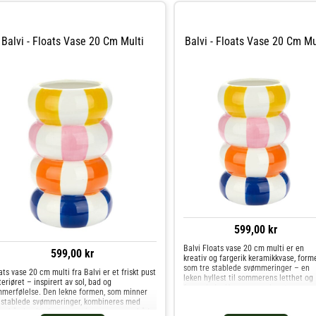
Balvi - Floats Vase 20 Cm Multi
Balvi - Floats Vase 20 Cm Mu
599,00 kr
Balvi Floats vase 20 cm multi er en
599,00 kr
kreativ og fargerik keramikkvase, form
som tre stablede svømmeringer – en
ats vase 20 cm multi fra Balvi er et friskt pust
leken hyllest til sommerens letthet og
nteriøret – inspirert av sol, bad og
fargeglede. Hver vase er laget av
merfølelse. Den lekne formen, som minner
høykvalitets keramikk og håndmalt i et
stablede svømmeringer, kombineres med
unikt uttrykk, som gjør at
re håndmalte farger og gir en vase som både