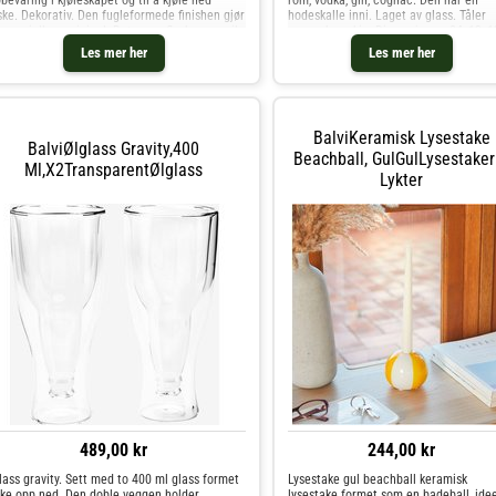
ke. Dekorativ. Den fugleformede finishen gjør
hodeskalle inni. Laget av glass. Tåler
 spesiell og original. Det er en flaske som vil
oppvaskmaskin. Dimensjoner: 24x13x1
rraske al
cm materiale: glass
Les mer her
Les mer her
BalviKeramisk Lysestake
BalviØlglass Gravity,400
Beachball, GulGulLysestaker
Ml,x2TransparentØlglass
Lykter
489,00 kr
244,00 kr
lass gravity. Sett med to 400 ml glass formet
Lysestake gul beachball keramisk
ske opp ned. Den doble veggen holder
lysestake formet som en badeball, idee