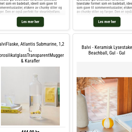
met som en badeball, ideell som gave til
lysestake formet som en badeball, idee
merentusiaster, elskere av chunky stiler og
som gave til sommerentusiaster, elske
ger. Den er også perfekt for stearinlysfans.
av chunky stiler og farger. Den er også
dlaget produksjon: laget av keramikk av høy
perfekt for stearinlysfans. Håndlaget
litet og håndmalt;
produksjon: laget av keramikk av høy
Les mer her
Les mer her
kvalitet og håndmalt;
alviFlaske, Atlantis Submarine, 1,2
Balvi - Keramisk Lysestak
L,
Beachball, Gul - Gul
orosilikatglassTransparentMugger
& Karafler