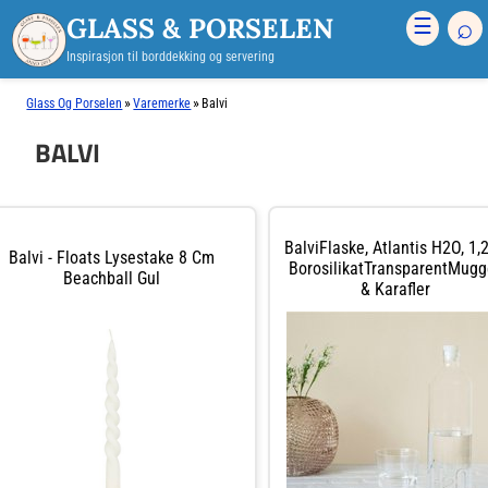
GLASS & PORSELEN
⌕
☰
Inspirasjon til borddekking og servering
»
»
Glass Og Porselen
Varemerke
Balvi
BALVI
BalviFlaske, Atlantis H2O, 1,2
Balvi - Floats Lysestake 8 Cm
BorosilikatTransparentMugg
Beachball Gul
& Karafler