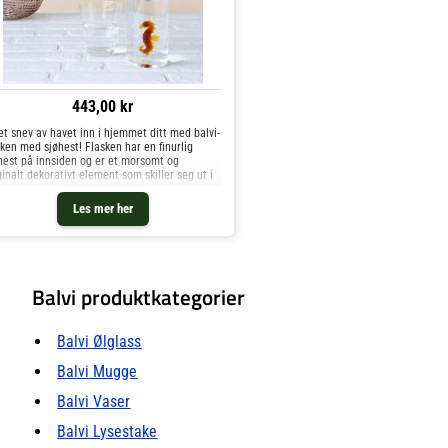
443,00 kr
et snev av havet inn i hjemmet ditt med balvi-
sken med sjøhest! Flasken har en finurlig
hest på innsiden og er et morsomt og
ginalt dekorativt element som skiller seg ut i
e omgivelser - fra kjøkkenet til stuen eller
toret.
Les mer her
Balvi produktkategorier
Balvi Ølglass
Balvi Mugge
Balvi Vaser
Balvi Lysestake