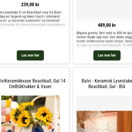
239,00 kr
ats lysestake 8 cm Beachball rosa fra Balvi
 deg en fargerik og leken touch i interiøret.
pirert av klassiske badeballer og håndmalt
489,00 kr
 omtanke, blir denne keramiske lysestaken et
kkfang uansett hvor den plasseres.
Ølglass gravity. Sett med to 400 ml gla
arbeidet med belgis
formet flaske opp ned. Den doble veg
holder drikkevarene kalde lenger. Ideelt
øl, vann og andre forfriskninger. To 40
glass laget av glass. Egnet for
oppvaskmaskin og kjøleskap. Ideell for
Les mer her
Les mer her
ølelskere. Opp-ned flaskeform med
flytende effekt. Laget i glass av høy
kvalitet. Dimensjoner: 20,5x9x9 cm
materiale: glass
lviKeramikkvase Beachball, Gul 14
Balvi - Keramisk Lysestak
CmBlåKrukker & Vaser
Beachball, Gul - Blå