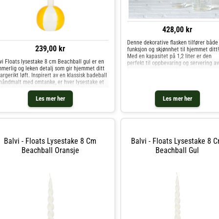
428,00 kr
Denne dekorative flasken tilfører både
239,00 kr
funksjon og skjønnhet til hjemmet ditt!
Med en kapasitet på 1,2 liter er den
vi Floats lysestake 8 cm Beachball gul er en
perfekt til oppbevaring og servering av
merlig og leken detalj som gir hjemmet ditt
vann, samtidig som den er et sjarmer
fargerikt løft. Inspirert av en klassisk badeball
dekorativt element. Den medfølgende
håndmalt med omtanke, er hver lysestake et
silikonkorken sør
e kunstverk med sitt eget særpreg. Designet er
ikl
Les mer her
Les mer her
Balvi - Floats Lysestake 8 Cm
Balvi - Floats Lysestake 8 
Beachball Oransje
Beachball Gul