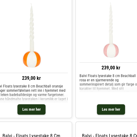
239,00 kr
Balvi Floats lysestake 8 cm Beachball
239,00 kr
rosa er en sjarmerende og
sommerinspirert detalj som gir farge 
vi Floats lysestake 8 cm Beachball oransje
karakter til hjemmet. Med sitt
nger sommerfølelsen rett inn i hjemmet med
badeballinspirerte design og delikate
t leken badeballdesign og varme fargetoner.
rosatoner tilfører den et lekent, men
ne håndmalte lysestaken i keramikk er laget i
elegant uttrykk. Lysestaken er håndma
arbeid med det belgiske keramikkselskapet
 Rico, og hver
Les mer her
Les mer her
Balvi - Floats Lysestake 8 Cm
Balvi - Floats Lysestake 8 