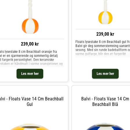
239,00 kr
Floats lysestake 8 cm Beachball gul fr
239,00 kr
Balvi gir deg sommerstemning uansett
sesong. Med sin runde badeballform o
ats lysestake 8 cm Beachball oransje fra
varme gulfarge, blir den et fargerikt
vi er en sjarmerende og sommerlig detalj
innslag på bordet, hyllen eller i
 fargerik personlighet. Den keramiske
vinduskarmen. Laget av keramikk og
estaken er håndmalt i varme oransjetoner, og
håndmalt med omsorg, er hver
en er helt like – takket være
ignsamarbeidet med Qué Rico.Den står
Les mer her
Les mer her
lvi - Floats Vase 14 Cm Beachball
Balvi - Floats Vase 14 Cm
Gul
Beachball Blå