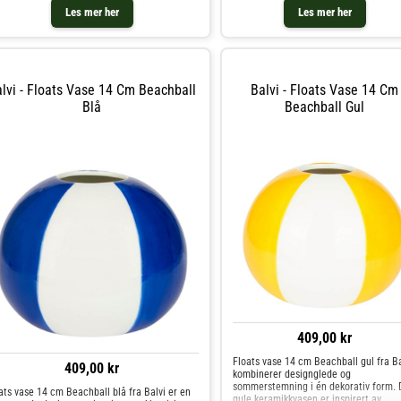
dekorativ og funksjonel
Les mer her
Les mer her
lvi - Floats Vase 14 Cm Beachball
Balvi - Floats Vase 14 Cm
Blå
Beachball Gul
409,00 kr
Floats vase 14 cm Beachball gul fra Ba
409,00 kr
kombinerer designglede og
sommerstemning i én dekorativ form.
ats vase 14 cm Beachball blå fra Balvi er en
gule keramikkvasen er inspirert av