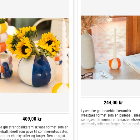
med det belgiske keramikkfirmaet qué
rico. dimensjoner: 8x9,5x9,5 cm
244,00 kr
Lysestake gul beachballkeramisk
lysestake formet som en badeball, idee
409,00 kr
som gave til sommerentusiaster, elske
av chunky stiler og farger. Den er også
e gul strandballkeramisk vase formet som en
perfekt for stearinlysfans.Håndlaget
eball, ideell som gave til sommerentusiaster,
produksjon: laget av keramikk av høy
kere av chunky stiler og farger. Den er også
kvalitet og håndmalt; hvert stykke er