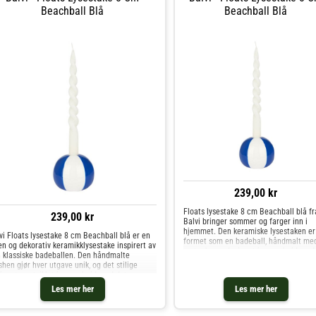
Beachball Blå
Beachball Blå
239,00 kr
Floats lysestake 8 cm Beachball blå fr
239,00 kr
Balvi bringer sommer og farger inn i
hjemmet. Den keramiske lysestaken er
vi Floats lysestake 8 cm Beachball blå er en
formet som en badeball, håndmalt me
en og dekorativ keramikklysestake inspirert av
omtanke og designet i samarbeid med
 klassiske badeballen. Den håndmalte
kreative studioet Qué Rico. Resultatet 
ishen gjør hver utgave unik, og det stilige
et unikt og dekor
ignet er utviklet i samarbeid med det
giske keramikkselskap
Les mer her
Les mer her