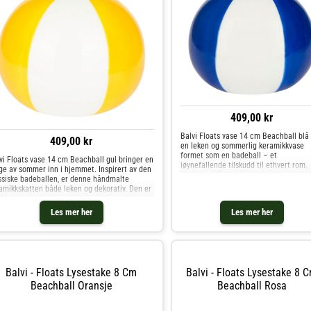
409,00 kr
Balvi Floats vase 14 cm Beachball blå
409,00 kr
en leken og sommerlig keramikkvase
formet som en badeball – et
vi Floats vase 14 cm Beachball gul bringer en
iøynefallende tilskudd til ethvert rom.
ge av sommer inn i hjemmet. Inspirert av den
Vasen er håndmalt og laget i samarbe
ssiske badeballen, er denne håndmalte
med det belgiske keramikkselskapet Q
amikkskatten både leken og dekorativ. Den er
Rico, noe som gjør hver enke
iklet i samarbeid med det belgiske
ignstudioet Qué Rico og
Les mer her
Les mer her
Balvi - Floats Lysestake 8 Cm
Balvi - Floats Lysestake 8 
Beachball Oransje
Beachball Rosa