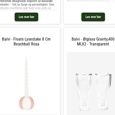
rmerende designvase inspirert av klassiske
badeballer og håndmalt for å sikre et
eballer – full av farge og personlighet. Den
unikt uttrykk på hver enkelt vase.Vase
dmalte overflaten gjør hver vase unik, og
laget i samarbeid med Qué
arbeidet med belgiske Qué Rico tilfører et
stnerisk preg
Les mer her
Les mer her
Balvi - Floats Lysestake 8 Cm
Balvi - Ølglass Gravity,400
Beachball Rosa
Ml,x2 - Transparent