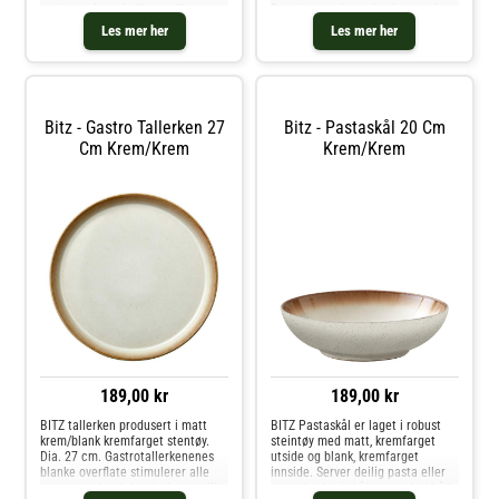
en intens kopp kaffe, te eller noe
Det gjennomfargede glasset gir et
annet fra det flotte kruset, og
levende uttrykk, og størrelsen
Les mer her
Les mer her
kombiner det med de andre
passer godt til alt fra salat til
fantastiske fargene i serien.
kaker. Tallerkenen er en de
Bitz - Gastro Tallerken 27
Bitz - Pastaskål 20 Cm
Cm Krem/krem
Krem/krem
189,00 kr
189,00 kr
BITZ tallerken produsert i matt
BITZ Pastaskål er laget i robust
krem/blank kremfarget stentøy.
steintøy med matt, kremfarget
Dia. 27 cm. Gastrotallerkenenes
utside og blank, kremfarget
blanke overflate stimulerer alle
innside. Server deilig pasta eller
sanser med et lekende fargespill,
en god salat i skålen, og gled både