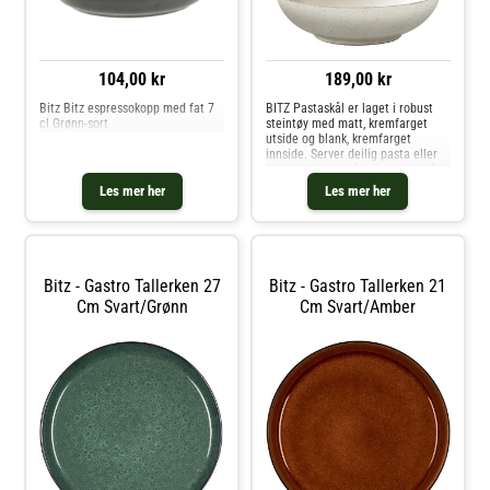
104,00 kr
189,00 kr
Bitz Bitz espressokopp med fat 7
BITZ Pastaskål er laget i robust
cl Grønn-sort
steintøy med matt, kremfarget
utside og blank, kremfarget
innside. Server deilig pasta eller
en god salat i skålen, og gled både
deg selv og dem du spiser
Les mer her
Les mer her
sammen med. Kombiner den med
de andre fantastiske fargene i BI
Bitz - Gastro Tallerken 27
Bitz - Gastro Tallerken 21
Cm Svart/grønn
Cm Svart/amber