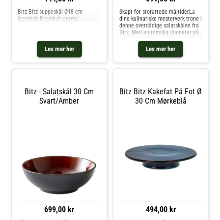
Bitz Bitz suppeskål Ø18 cm
Skapt for storartede måltiderLa
kremhvit Kremhvit-creme
dine kulinariske mesterverk trone i
denne overdådige salatskålen fra
Bitz. Med en romslig diameter på
30 cm og en glansfull mørkeblå
innsiden, gir denne skålen hver
Les mer her
Les mer her
salat eller anretning en ekstra
dimensjon av stil og
Bitz - Salatskål 30 Cm
Bitz Bitz Kakefat På Fot Ø
Svart/amber
30 Cm Mørkeblå
699,00 kr
494,00 kr