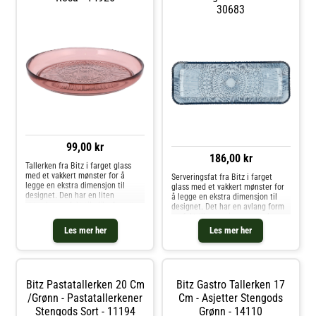
30683
99,00 kr
186,00 kr
Tallerken fra Bitz i farget glass
med et vakkert mønster for å
Serveringsfat fra Bitz i farget
legge en ekstra dimensjon til
glass med et vakkert mønster for
designet. Den har en liten
å legge en ekstra dimensjon til
størrelse perfekt til ulike forretter
designet. Det har en avlang form
og desserter. Kombiner med andre
perfekt til servering av snacks.
deler i serien og skap din
Kombiner med andre deler i
Les mer her
Les mer her
personlige look. For hvert salg
serien og skap din personlige look.
doneres en del av beløpet til
For hvert salg doneres en del av
Kusintha-prosjektet, som
beløpet til Kusintha-prosjektet,
fokuserer på verdens fattigste
som fokuserer på verdens
områder. Om tallerkenen fra Bitz-
fattigste områder. Om
Bitz Pastatallerken 20 Cm
Bitz Gastro Tallerken 17
Laget av glass.- Fra serien
serveringsfatet fra Bitz- Laget av
Kusintha.- Vakkert mønster i
glass.- Fra serien Kusintha.-
/Grønn - Pastatallerkener
Cm - Asjetter Stengods
bunnen.- Finnes i forskjellige
Vakkert mønster i bunnen.- Finnes
Stengods Sort - 11194
Grønn - 14110
farger. Vedlikeholdsinstruksjoner
i forskjellige farger.