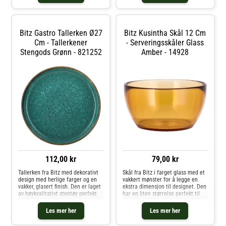
matche med andre
mikse og matche med andre
steintøyprodukter fra Bitz, slik at
stentøyprodukter fra Bitz, slik at
du får et sett som passer til
du får et sett som passer for
akkurat deg. Bitz matte og
akkurat deg. Kjøp Serveringsskåler
Bitz Gastro Tallerken Ø27
Bitz Kusintha Skål 12 Cm
reaktive glasur gjør hvert produkt
og andre Skåler & Serveringsfat
unikt, fargeforskjeller oppstår.
hos Royal Design.
Cm - Tallerkener
- Serveringsskåler Glass
Riper vil bli synlige. Kjøp
Stengods Grønn - 821252
Amber - 14928
Tallerkener og andre Tallerkener
hos Royal Design.
112,00 kr
79,00 kr
Tallerken fra Bitz med dekorativt
Skål fra Bitz i farget glass med et
design med herlige farger og en
vakkert mønster for å legge en
vakker, glasert finish. Den er laget
ekstra dimensjon til designet. Den
av høykvalitativt stentøy perfekt
har en liten størrelse perfekt til
for å skape en harmonisk og
servering av snacks. Kombiner
elegant borddekking. Den reaktive
med andre deler i serien og skap
Les mer her
Les mer her
glasuren gir hvert stykke et unikt
din personlige look. For hvert salg
utseende.Denne tallerkenen er en
doneres en del av beløpet til