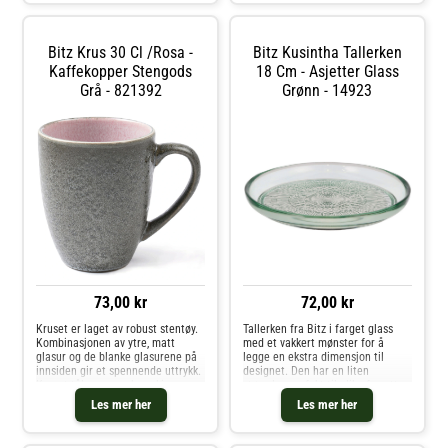
glans
Bitz Krus 30 Cl /Rosa -
Bitz Kusintha Tallerken
Kaffekopper Stengods
18 Cm - Asjetter Glass
Grå - 821392
Grønn - 14923
73,00 kr
72,00 kr
Kruset er laget av robust stentøy.
Tallerken fra Bitz i farget glass
Kombinasjonen av ytre, matt
med et vakkert mønster for å
glasur og de blanke glasurene på
legge en ekstra dimensjon til
innsiden gir et spennende uttrykk.
designet. Den har en liten
Kruset tåler oppvaskmaskin,
størrelse perfekt til ulike forretter
mikrobølgeovn og stekeovn på
og desserter. Kombiner med andre
Les mer her
Les mer her
opptil 250 grader.Du kan også
deler i serien og skap din
mikse og matche med andre
personlige look. For hvert salg
stentøyprodukter fra Bitz, slik at
doneres en del av beløpet til