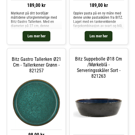
189,00 kr
189,00 kr
Matkunst på ditt bordGjør
Opplev pasta på en ny måte med
måltidene uforglemmelige med
denne unike pastaskålen fra BITZ.
Bitz Gastro Tallerken. Med en
Laget med en tankevekkende
diameter på 27 cm, denne
fargekombinasjon av svart og blå,
tallerkenen er designet for å
gir denne skålen ikke bare bordet
imponere. Den amberfargede
ditt et estetisk løft, men den
Les mer her
Les mer her
innsiden virker som en kunstnerisk
bidrar også til å fremheve matens
palett, klar til å vise frem dine
naturlige farger og tekst
kulinariske me
Bitz Suppebolle Ø18 Cm
Bitz Gastro Tallerken Ø21
/Mørkeblå -
Cm - Tallerkener Grønn -
Serveringsskåler Sort -
821257
821263
98,00 kr