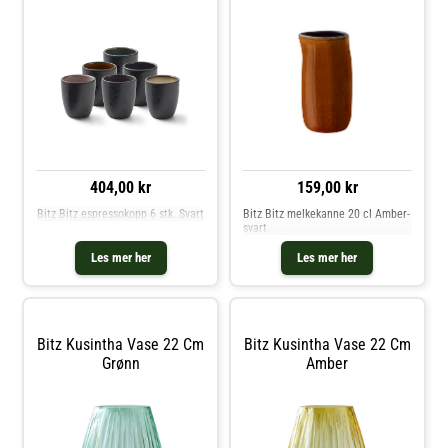
+220°C.- Produktet tåler ovn,
tåler ovn, mikrobølgeovn, grill,
mikrobølgeovn, grill, fryser og
fryser og oppvaskaskin. Kjøp
oppvaskaskin. Kjøp
Asjetter og andre Tallerkener hos
Pastatallerkener og andre
Royal Design.
Tallerkener hos Royal Design.
404,00 kr
159,00 kr
Bitz Bitz espressokopp 6 stk. Svart
Bitz Bitz melkekanne 20 cl Amber-
svart
Les mer her
Les mer her
Bitz Kusintha Vase 22 Cm
Bitz Kusintha Vase 22 Cm
Grønn
Amber