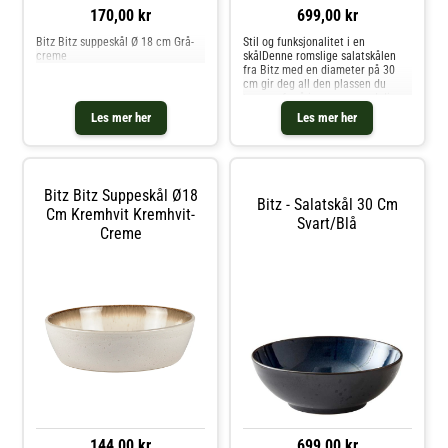
170,00 kr
699,00 kr
Bitz Bitz suppeskål Ø 18 cm Grå-
Stil og funksjonalitet i en
creme
skålDenne romslige salatskålen
fra Bitz med en diameter på 30
cm gir deg all den plassen du
trenger for å imponere med dine
kulinariske kreasjoner. Enten det
Les mer her
Les mer her
er en frodig grønn salat eller en
fyldig fruktsalat, gjør den gl
Bitz Bitz Suppeskål Ø18
Bitz - Salatskål 30 Cm
Cm Kremhvit Kremhvit-
Svart/blå
Creme
144,00 kr
699,00 kr