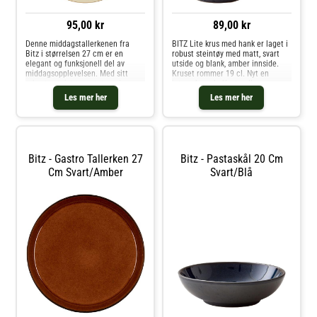
95,00 kr
89,00 kr
Denne middagstallerkenen fra
BITZ Lite krus med hank er laget i
Bitz i størrelsen 27 cm er en
robust steintøy med matt, svart
elegant og funksjonell del av
utside og blank, amber innside.
middagsopplevelsen. Med sitt
Kruset rommer 19 cl. Nyt en
robuste steintøy og totonede
intens kopp kaffe, te eller noe
fargevalg, gir tallerkenen et
annet fra det flotte kruset, og
Les mer her
Les mer her
distinkt, moderne preg til ethvert
kombiner det med de andre
måltid, enten det er en
fantastiske fargene i serien. BIT
hverdagsmiddag
Bitz - Gastro Tallerken 27
Bitz - Pastaskål 20 Cm
Cm Svart/amber
Svart/blå