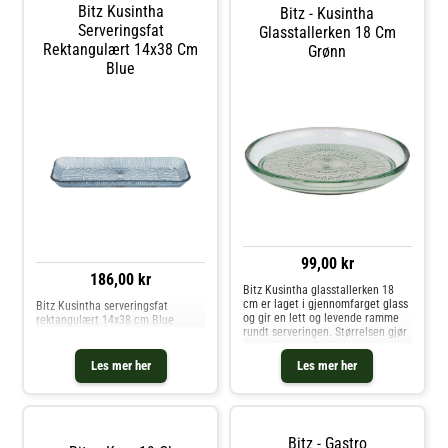
fokuserer på verdens fattigste
Bitz Kusintha
Bitz - Kusintha
områder. Om tallerkenen fra Bitz-
Serveringsfat
Laget av glass.- Fra serien
Glasstallerken 18 Cm
Kusintha.- Vakkert mønster i
Rektangulært 14x38 Cm
Grønn
bunnen.- Finnes i forskjellige
Blue
farger. Vedlikeholdsinstruksjoner
for tallerkenen- Tåler
oppvaskmaskin. Kjøp Asjetter og
andre Tallerkener hos Royal
Design.
99,00 kr
186,00 kr
Bitz Kusintha glasstallerken 18
cm er laget i gjennomfarget glass
Bitz Kusintha serveringsfat
og gir en lett og levende ramme
rektangulært 14x38 cm Blue
rundt serveringen. Størrelsen gjør
den velegnet til mindre retter, og
glasset slipper lyset gjennom slik
Les mer her
Les mer her
at både farge og tekstur i maten
kommer tydelig
Bitz - Gastro