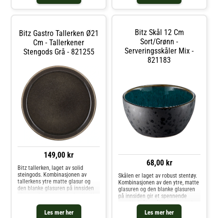
er laget for å være
innsiden gir liv og dybde til hvert
måltid. Den
Bitz Skål 12 Cm
Bitz Gastro Tallerken Ø21
Sort/grønn -
Cm - Tallerkener
Serveringsskåler Mix -
Stengods Grå - 821255
821183
149,00 kr
68,00 kr
Bitz tallerken, laget av solid
steingods. Kombinasjonen av
Skålen er laget av robust stentøy.
tallerkens ytre matte glasur og
Kombinasjonen av den ytre, matte
den blanke glasuren på innsiden
glasuren og den blanke glasuren
gir et unikt og spennende uttrykk.
på innsiden gir et spennende
Tåler oppvaskmaskin,
uttrykk. Skålen tåler maskinvask,
mikrobølgeovn og stekeovn på opp
mikrobølgeovn og stekeovn på
Les mer her
Les mer her
til 250 grader. Du kan mikse og
opptil 250 grader.Du kan også