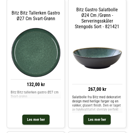
du får et sett som passer
Kusintha-prosjektet, som
deg.Legg merke til at glasuren
fokuserer på verdens fattigste
Bitz Gastro Salatbolle
gjør hvert produkt unikt, og de kan
områder. Om tallerkenen fra Bitz-
Bitz Bitz Tallerken Gastro
variere i farger. Kjøp Kaffekopper
Laget av glass.- Fra serien
Ø24 Cm /Grønn -
Ø27 Cm Svart-Grønn
og andre Kopper & Krus hos Royal
Kusintha.- Vakkert mønster i
Serveringsskåler
Design.
bunnen.- Finnes i forskjellige
Stengods Sort - 821421
farger. Vedlikeholdsinstruksjoner
for tallerkenen- Tåler
oppvaskmaskin. Kjøp Asjetter og
andre Tallerkener hos Royal
Design.
132,00 kr
267,00 kr
Bitz Bitz tallerken gastro Ø27 cm
Svart-grønn
Salatbolle fra Bitz med dekorativt
design med herlige farger og en
vakker, glasert finish. Den er laget
av høykvalitativt stentøy perfekt
for salater. Den reaktive glasuren
gir hvert stykke et unikt
Les mer her
Les mer her
utseende.Om salatbollen fra Bitz-
Denne salatbollen er en del av
serien Gastro fra Bitz.- Vakkert