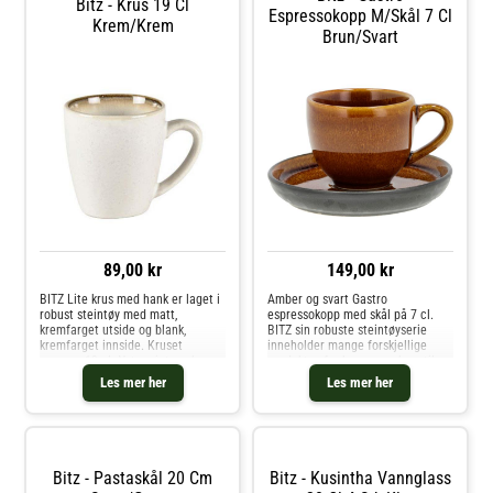
Bitz - Krus 19 Cl
Espressokopp M/skål 7 Cl
Krem/krem
Brun/svart
89,00 kr
149,00 kr
BITZ Lite krus med hank er laget i
Amber og svart Gastro
robust steintøy med matt,
espressokopp med skål på 7 cl.
kremfarget utside og blank,
BITZ sin robuste steintøyserie
kremfarget innside. Kruset
inneholder mange forskjellige
rommer 19 cl. Nyt en intens kopp
produkter, fra kopper og krus til
kaffe, te eller noe annet fra det
tallerkener, fat og skåler, i flere
Les mer her
Les mer her
flotte kruset, og kombiner det med
størrelser og i mange fantastiske
de andre fantastiske fargene i s
fargekombinasjoner. De flotte og
Bitz - Pastaskål 20 Cm
Bitz - Kusintha Vannglass