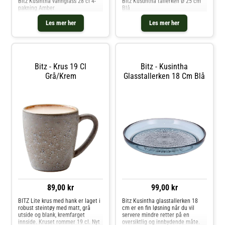
Bitz Kusintha vannglass 28 cl 4-
Bitz Kusuntha tallerken Ø 25 cm
pakning Amber
Blå
Les mer her
Les mer her
Bitz - Krus 19 Cl
Bitz - Kusintha
Grå/krem
Glasstallerken 18 Cm Blå
89,00 kr
99,00 kr
BITZ Lite krus med hank er laget i
Bitz Kusintha glasstallerken 18
robust steintøy med matt, grå
cm er en fin løsning når du vil
utside og blank, kremfarget
servere mindre retter på en
innside. Kruset rommer 19 cl. Nyt
oversiktlig og innbydende måte.