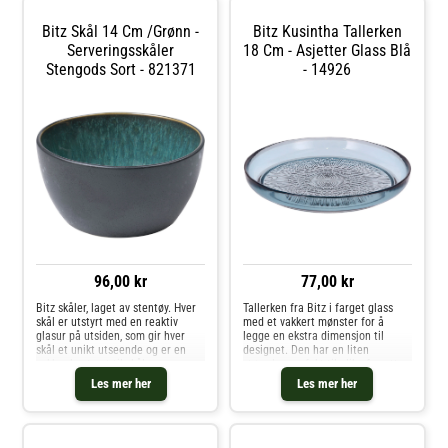
design.- Fra serien Gastro.- Finnes
i forskjellige farger.- Laget av
Bitz Skål 14 Cm /Grønn -
Bitz Kusintha Tallerken
stentøy.- Den reaktive glasuren gir
hvert stykke et unikt
Serveringsskåler
18 Cm - Asjetter Glass Blå
utseende.Vedlikeholdsinstruksjon
Stengods Sort - 821371
- 14926
er for salatbollen- Tåler
mikrobølgeovn.- Tåler
oppvaskmaskin. Kjøp
Serveringsskåler og andre Skåler
& Serveringsfat hos Royal Design.
96,00 kr
77,00 kr
Bitz skåler, laget av stentøy. Hver
Tallerken fra Bitz i farget glass
skål er utstyrt med en reaktiv
med et vakkert mønster for å
glasur på utsiden, som gir hver
legge en ekstra dimensjon til
skål et unikt utseende og er en
designet. Den har en liten
vakker kontrast til skålenes
størrelse perfekt til ulike forretter
forskjellige farger på innsiden.
og desserter. Kombiner med andre
Les mer her
Les mer her
Kjøp Serveringsskåler og andre
deler i serien og skap din
Skåler & Serveringsfat hos Royal
personlige look. For hvert salg
Design.
doneres en del av beløpet til
Kusintha-prosjektet, som