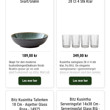
Svart/grønn
28 Cl 4 Stk Klar
189,00 kr
349,00 kr
Skapt for den moderne
Kusintha vannglass 28 cl 4 stk
husholdningenEksklusiv finish:
klar, fra Bitz. De elegante
Reaktiv glasur gir en unik
vannglassene i gjennomfarget
glød.Funksjonell og stilig: Matt på
glass er designet med den samme
utsiden, blank og farget på
delikate, riflede stilen som
innsiden.Holdbar: Laget av robust
vannflaskene i Kusintha-serien.
Les mer her
Les mer her
steintøy som varer lenge.Praktisk:
Disse glassene er tilgjengelige i
Egnet for oppvaskmaskin,
en rekke vakre farger, inkludert gr
mikrobølgeov
Bitz Kusintha
Bitz Kusintha Tallerken
Serveringsfat 14x38 Cm -
18 Cm - Asjetter Glass
Serveringsfat Glass Blå -
Rosa - 14925