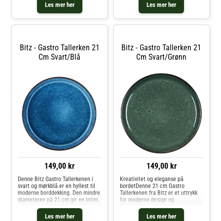
og den store spiseflaten gir plass
deg selv og dem du spiser
Les mer her
Les mer her
til mye kreativitet i anretningen.
sammen med. Kombiner den med
Stentøyet er produ
de andre fantastiske fargene i BI
Bitz - Gastro Tallerken 21
Bitz - Gastro Tallerken 21
Cm Svart/blå
Cm Svart/grønn
149,00 kr
149,00 kr
Denne Bitz Gastro Tallerkenen i
Kreativitet og eleganse på
svart og mørkblå er en hyllest til
bordetDenne 21 cm Gastro
moderne borddekking. Den mindre
Tallerkenen fra Bitz er et uttrykk
diameteren på 21 cm gir en intim
for moderne design og
spiseopplevelse, mens den blanke
funksjonalitet. Den matte svarte
mørkblå glasuren gir en visuell
utsiden gir et nøytralt bakteppe,
Les mer her
Les mer her
dybde til maten som serveres. Den
mens den glansfulle grønne