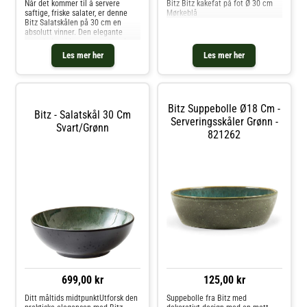
Når det kommer til å servere
Bitz Bitz kakefat på fot Ø 30 cm
saftige, friske salater, er denne
Mørkeblå
Bitz Salatskålen på 30 cm en
absolutt vinner. Den elegante
ravgule innsiden sammen med
den matte svarte utsiden skaper
Les mer her
Les mer her
en visuell kontrast som er like
tiltalende for øyet som salatene
du
Bitz Suppebolle Ø18 Cm -
Bitz - Salatskål 30 Cm
Serveringsskåler Grønn -
Svart/grønn
821262
699,00 kr
125,00 kr
Ditt måltids midtpunktUtforsk den
Suppebolle fra Bitz med