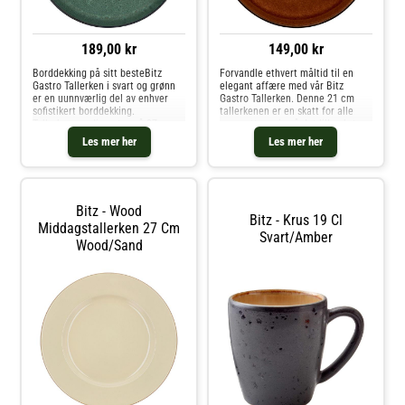
189,00 kr
149,00 kr
Borddekking på sitt besteBitz
Forvandle ethvert måltid til en
Gastro Tallerken i svart og grønn
elegant affære med vår Bitz
er en uunnværlig del av enhver
Gastro Tallerken. Denne 21 cm
sofistikert borddekking.
tallerkenen er en skatt for alle
Tallerkenens diameter på 27 cm
som setter pris på det lille ekstra
gir deg rikelig med plass for
ved borddekkingen.Innovativ
Les mer her
Les mer her
kreative anretninger, mens den
Design: Den unike kombinasjonen
blanke grønne spiseflaten legger
av matt svart og blank amber op
til e
Bitz - Wood
Bitz - Krus 19 Cl
Middagstallerken 27 Cm
Svart/amber
Wood/sand