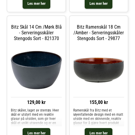
Les mer her
Les mer her
Bitz Skål 14 Cm /Mørk Blå
Bitz Ramenskål 18 Cm
- Serveringsskåler
/Amber - Serveringsskåler
Stengods Sort - 821370
Stengods Sort - 29877
129,00 kr
155,00 kr
Bitz skåler, laget av stentøy. Hver
Ramenskål fra Bitz med et
skål er utstyrt med en reaktiv
iøyenfallende design med en matt
glasur på utsiden, som gir hver
utside med en skinnende, reaktiv
skål et unikt utseende og er en
glasur for å gjøre hvert produkt
vakker kontrast til skålenes
unikt. Den er laget av slitesterkt
forskjellige farger på innsiden.
stentøy i forskjellige farger å
Les mer her
Les mer her