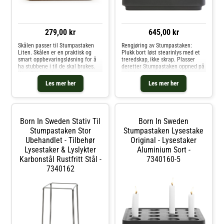
279,00 kr
645,00 kr
Skålen passer til Stumpastaken
Rengjøring av Stumpastaken:
Liten. Skålen er en praktisk og
Plukk bort løst stearinlys med et
smart oppbevaringsløsning for å
treredskap, ikke skrap. Plasser
ha stubbene i til de skal brukes.
deretter Stumpastaken oppned på
Kjøp Tilbehør Lysestaker &
et bakebrett dekket med folie.
Lyslykter og andre Lysestaker &
Sett Stumpastaken i ovnen i ca 15
Les mer her
Les mer her
Lyslykter hos Royal Design.
minutter på 90-100C grader, så
renner stearinen ned på folien.
Må ikke rengjøres i en gassovn
eller med vann da misfarging kan
oppstå. Kjøp Lyslykter og andre
Born In Sweden Stativ Til
Born In Sweden
Lysestaker & Lyslykter hos Royal
Stumpastaken Stor
Design.
Stumpastaken Lysestake
Ubehandlet - Tilbehør
Original - Lysestaker
Lysestaker & Lyslykter
Aluminium Sort -
Karbonstål Rustfritt Stål -
7340160-5
7340162