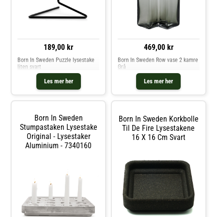
189,00 kr
469,00 kr
Born In Sweden Puzzle lysestake
Born In Sweden Row vase 2 kamre
liten svart
Grå
Les mer her
Les mer her
Born In Sweden
Born In Sweden Korkbolle
Stumpastaken Lysestake
Til De Fire Lysestakene
Original - Lysestaker
16 X 16 Cm Svart
Aluminium - 7340160