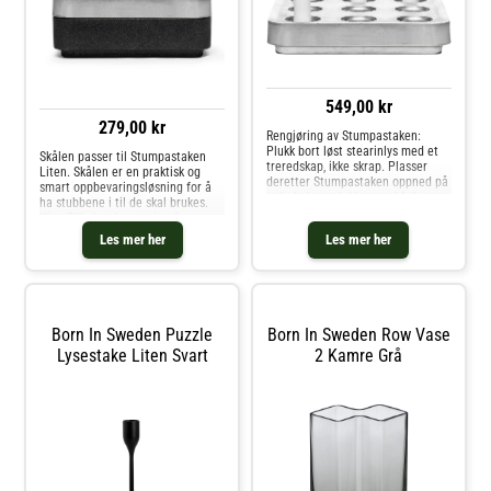
misfarginger kan oppstå. Kjøp
Lysestaker og andre Lysestaker &
Lyslykter hos Royal Design.
549,00 kr
279,00 kr
Rengjøring av Stumpastaken:
Plukk bort løst stearinlys med et
Skålen passer til Stumpastaken
treredskap, ikke skrap. Plasser
Liten. Skålen er en praktisk og
deretter Stumpastaken oppned på
smart oppbevaringsløsning for å
et bakebrett dekket med folie.
ha stubbene i til de skal brukes.
Sett Stumpastaken i ovnen i ca 15
Kjøp Tilbehør Lysestaker &
minutter på 90-100C grader, så
Lyslykter og andre Lysestaker &
Les mer her
Les mer her
renner stearinen ned på folien.
Lyslykter hos Royal Design.
Må ikke rengjøres i en gassovn
eller med vann da misfarging kan
oppstå. Kjøp Lyslykter og andre
Lysestaker & Lyslykter hos Royal
Design.
Born In Sweden Puzzle
Born In Sweden Row Vase
Lysestake Liten Svart
2 Kamre Grå