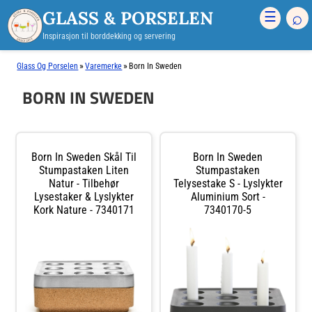
GLASS & PORSELEN
⌕
☰
Inspirasjon til borddekking og servering
»
»
Glass Og Porselen
Varemerke
Born In Sweden
BORN IN SWEDEN
Born In Sweden Skål Til
Born In Sweden
Stumpastaken Liten
Stumpastaken
Natur - Tilbehør
Telysestake S - Lyslykter
Lysestaker & Lyslykter
Aluminium Sort -
Kork Nature - 7340171
7340170-5