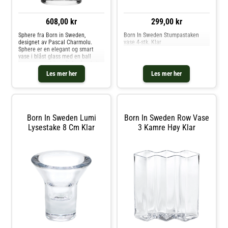
608,00 kr
299,00 kr
Sphere fra Born in Sweden,
Born In Sweden Stumpastaken
designet av Pascal Charmolu.
vase 4-stk. Klar
Sphere er en elegant og smart
vase i blåst glass med en ball
laget av rustfritt stål for å enkelt
arrangere blomster på en attraktiv
Les mer her
Les mer her
måte. Sphere vase er tilgjengelig i
flere størrelser og i forskjellige
metallfarger. Kjøp Vaser og andre
Dekorasjon hos Royal Design.
Born In Sweden Lumi
Born In Sweden Row Vase
Lysestake 8 Cm Klar
3 Kamre Høy Klar