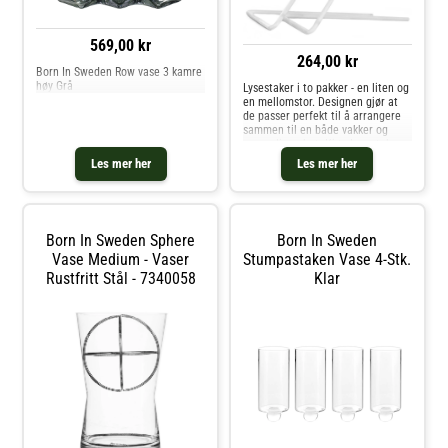
Lysestaker og andre Lysestaker &
Lyslykter hos Royal Design.
569,00 kr
264,00 kr
Born In Sweden Row vase 3 kamre
høy Grå
Lysestaker i to pakker - en liten og
en mellomstor. Designen gjør at
de passer perfekt til å arrangere
sammen til en både vakker og
personlig enhet. Kjøp Lysestaker
og andre Lysestaker & Lyslykter
Les mer her
Les mer her
hos Royal Design.
Born In Sweden Sphere
Born In Sweden
Vase Medium - Vaser
Stumpastaken Vase 4-Stk.
Rustfritt Stål - 7340058
Klar