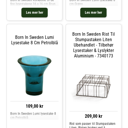
Born In Sweden Korkbolle til de
Born In Sweden Lumi lysestake 8
fire lysestakene 16 x 16 cm Brun
cm Grønn
Les mer her
Les mer her
Born In Sweden Rist Til
Born In Sweden Lumi
Stumpastaken Liten
Lysestake 8 Cm Petrolblå
Ubehandlet - Tilbehør
Lysestaker & Lyslykter
Aluminium - 7340173
109,00 kr
Born In Sweden Lumi lysestake 8
209,00 kr
cm Petrolblå
Rist som passer til Stumpastaken
Liten. Risten brukes ved å