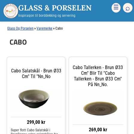
GLASS & PORSELEN
⌕
☰
Inspirasjon til borddekking og servering
»
»
Glass Og Porselen
Varemerke
Cabo
CABO
Cabo Tallerken - Brun Ø33
Cabo Salatskål - Brun Ø33
Cm" Blir Til "Cabo
Cm" Til "Nn_No
Tallerken - Brun Ø33 Cm"
På Nn_No.
299,00 kr
269,00 kr
Super flott Cabo Salatskål i