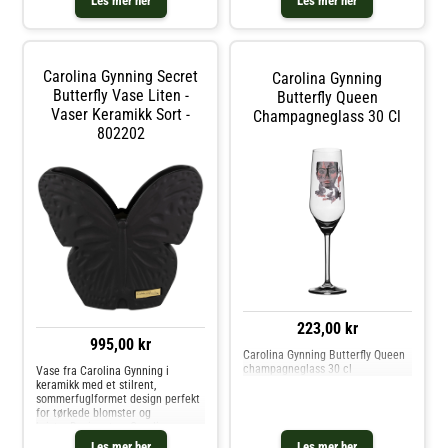
Les mer her
Les mer her
Gynning som med stor lidenskap
og kjærlighet har utviklet dette
fargeglade motiv som gjenspeiler
hennes boblende og utadvendte
personlighet. Vi anbefaler å vaske
Carolina Gynning Secret
Carolina Gynning
glasset for hånd. Kjøp
Champagneglass og andre Glass
Butterfly Vase Liten -
Butterfly Queen
hos Royal Design.
Vaser Keramikk Sort -
Champagneglass 30 Cl
802202
223,00 kr
995,00 kr
Carolina Gynning Butterfly Queen
champagneglass 30 cl
Vase fra Carolina Gynning i
keramikk med et stilrent,
sommerfuglformet design perfekt
for tørkede blomster og
kvister.Designet av Carolina
Gynning.Om vasen fra Carolina
Les mer her
Les mer her