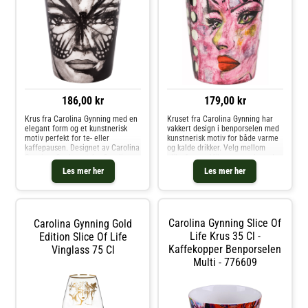
186,00 kr
179,00 kr
Krus fra Carolina Gynning med en
Kruset fra Carolina Gynning har
elegant form og et kunstnerisk
vakkert design i benporselen med
motiv perfekt for te- eller
kunstnerisk motiv for både varme
kaffepausen. Designet av Carolina
og kalde drikker. Velg mellom
Gynning. Om kruset fra Carolina
ulike farger. Miks og match med
Gynning- Kapasitet: 35 cl.-
andre deler av kolleksjonen for å
Les mer her
Les mer her
Designet av Carolina Gynning.- Fra
skape den perfekte
serien Golden Butterfly.
kombinasjonen. Laget i India.
Vedlikeholdsinstruksjoner for
Designet av Carolina Gynning. Om
kruset- Tåler oppvaskmaskin. Kjøp
kruset fra Carolina Gynning-
Kaffekopper og andre Kopper &
Finnes også som et vinglass.- Miks
Carolina Gynning Slice Of
Carolina Gynning Gold
Krus hos Royal Design.
og match med andre deler av
kolleksjonen for å skape den
Life Krus 35 Cl -
Edition Slice Of Life
perfekte kombinasjonen.- Finnes i
Kaffekopper Benporselen
Vinglass 75 Cl
forskjellige farger.- Høyde: 110
Multi - 776609
mm.- Laget i India.- Kapasitet:
35.0 cl. Vedlikeholdsinstruksjoner
for kruset- Produktet kan ikke
brukes i mikrobølgeovn.- Håndvask
anbefales. Kjøp Kaffekopper og