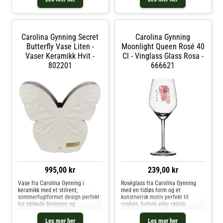
Gynning- Finnes i forskjellige
varianter.- Designet av Carolina
Gynning.- Originaldesign fra
2024.Vedlikeholdsinstruksjoner
for vasen- For å holde vasen i best
Carolina Gynning Secret
Carolina Gynning
mulig stand, bruk tørre blomster
eller plastblomster. Bruk et fat
Butterfly Vase Liten -
Moonlight Queen Rosé 40
hvis vasen fylles med vann. Kjøp
Vaser Keramikk Hvit -
Cl - Vinglass Glass Rosa -
Vaser og andre Dekorasjon hos
802201
666621
Royal Design.
995,00 kr
239,00 kr
Vase fra Carolina Gynning i
Roséglass fra Carolina Gynning
keramikk med et stilrent,
med en tidløs form og et
sommerfuglformet design perfekt
kunstnerisk motiv perfekt til
for tørkede blomster og
rosévin, hvitvin eller rødvin.
kvister.Designet av Carolina
Designet av Carolina Gynning. Om
Gynning.Om vasen fra Carolina
roséglasset fra Carolina Gynning-
Les mer her
Les mer her