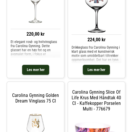
220,00 kr
224,00 kr
Et elegant rosé- og hvitvinsglass
fra Carolina Gynning. Dette
Drikkeglass fra Carolina Gynning i
glasset har en høy fot og en
klart glass med et kunstnerisk
avsmalet form, i fokus er
motiv som umiddelbart tiltrekker
portrettet av en sterk kvinne. Det
oppmerksomhet. Det har en tynn
er designeren Carolina Gynning
stilk med en sjenerøs kopp perfekt
som med stor lidenskap og
til drinker. En perfekt gave til deg
Les mer her
Les mer her
kjærlighet har laget dette
selv eller noen andre. Om
fargeglade motivet som
drikkeglasset fra Carolina
gjenspeiler hennes boblende og
Gynning- Kunstnerisk motiv.-
utadvendte personlighet. Vi
Sjenerøs kopp.- Laget av glass.-
anbefaler at glasset vaskes for
Finnes i forskjellige varianter.
hånd. Kjøp Vinglass og andre
Carolina Gynning Slice Of
Vedlikeholdsinstruksjoner for
Carolina Gynning Golden
Glass hos Royal Design.
drikkeglasset- Håndvask
Life Krus Med Håndtak 40
Dream Vinglass 75 Cl
anbefales. Kjøp Martiniglass &
Cl - Kaffekopper Porselen
Cocktailglass og andre Glass hos
Multi - 776679
Royal Design.