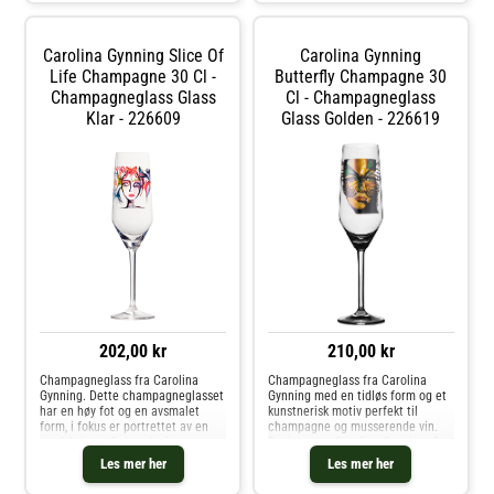
Carolina Gynning Slice Of
Carolina Gynning
Life Champagne 30 Cl -
Butterfly Champagne 30
Champagneglass Glass
Cl - Champagneglass
Klar - 226609
Glass Golden - 226619
202,00 kr
210,00 kr
Champagneglass fra Carolina
Champagneglass fra Carolina
Gynning. Dette champagneglasset
Gynning med en tidløs form og et
har en høy fot og en avsmalet
kunstnerisk motiv perfekt til
form, i fokus er portrettet av en
champagne og musserende vin.
sterk kvinne. Det er designeren
Designet av Carolina Gynning. Om
Carolina Gynning som, med stor
champagneglasset fra Carolina
Les mer her
Les mer her
lidenskap og kjærlighet, har
Gynning- Laget i Tyskland.-
utviklet dette fargerike motivet.
Kapasitet: 30 cl.- Designet av