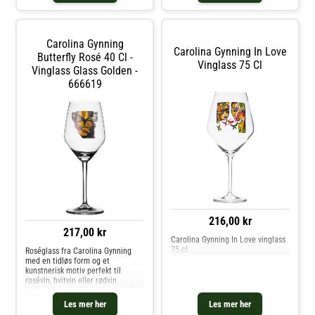
utviklet dette fargeglade motivet,
som reflekterer hennes boblende
og utadvendte personlighet. Vi
anbefaler å vaske glasset for
Carolina Gynning
hånd. Kjøp Vinglass og andre
Carolina Gynning In Love
Butterfly Rosé 40 Cl -
Glass hos Royal Design.
Vinglass 75 Cl
Vinglass Glass Golden -
666619
216,00 kr
217,00 kr
Carolina Gynning In Love vinglass
75 cl
Roséglass fra Carolina Gynning
med en tidløs form og et
kunstnerisk motiv perfekt til
rosévin, hvitvin eller rødvin.
Designet av Carolina Gynning. Om
roséglasset fra Carolina Gynning-
Les mer her
Les mer her
Laget i Tyskland.- Kapasitet: 40