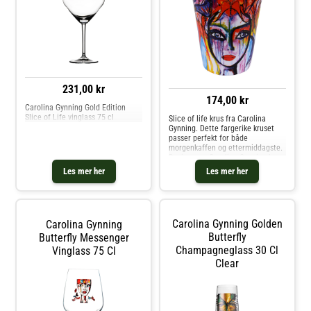
andre Kopper & Krus hos Royal
Design.
231,00 kr
174,00 kr
Carolina Gynning Gold Edition
Slice of Life vinglass 75 cl
Slice of life krus fra Carolina
Gynning. Dette fargerike kruset
passer perfekt for både
morgenkaffen og ettermiddagste.
Designeren Carolina Gynning har
med stor lidenskap og kjærlighet
Les mer her
Les mer her
utviklet dette sjarmerende
motivet som reflekterer hennes
boblende og utadvendte
personlighet. Kjøp Kaffekopper og
andre Kopper & Krus hos Royal
Carolina Gynning Golden
Carolina Gynning
Design.
Butterfly
Butterfly Messenger
Champagneglass 30 Cl
Vinglass 75 Cl
Clear