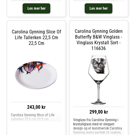
Les mer her
Les mer her
Carolina Gynning Golden
Carolina Gynning Slice Of
Butterfly B&W Vinglass -
Life Tallerken 22,5 Cm
Vinglass Krystall Sort -
22,5 Cm
116636
243,00 kr
299,00 kr
Carolina Gynning Slice of Life
tallerken 22,5 cm 22,5 cm
Vinglass fra Carolina Gynning i
krystallglass med et elegant
design og et kunstnerisk Carolina
Gynning motiv perfekt til rosévin,