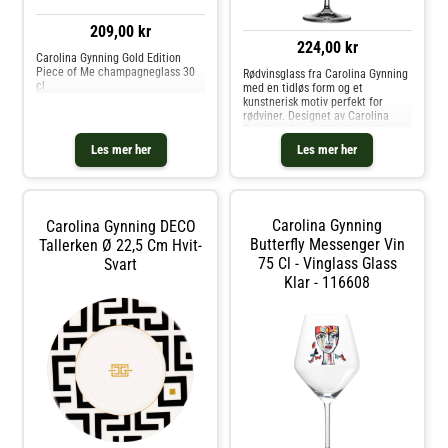
209,00 kr
224,00 kr
Carolina Gynning Gold Edition
Piece of Me champagneglass 30
Rødvinsglass fra Carolina Gynning
cl
med en tidløs form og et
kunstnerisk motiv perfekt for
rødviner. Designet av Carolina
Gynning. Om rødvinsglasset fra
Carolina Gynning- Laget i
Les mer her
Les mer her
Tyskland.- Kapasitet: 75 cl.-
Designet av Carolina Gynning.- Fra
serien Golden Butterfly.
Vedlikeholdsinstruksjoner for
rødvinsglasset- Håndvask
Carolina Gynning
Carolina Gynning DECO
anbefales. Kjøp Vinglass og andre
Glass hos Royal Design.
Butterfly Messenger Vin
Tallerken Ø 22,5 Cm Hvit-
75 Cl - Vinglass Glass
Svart
Klar - 116608