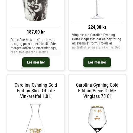
224,00 kr
187,00 kr
Vinglass fra Carolina Gynning.
Dette vinglasset har en høy fot og
Dette fine kruset løfter ethvert
en avsmalet form, i fokus er
bord, og passer perfekt til både
portrettet av en sterk kvinne. Det
morgenkaffen og ettermiddags-
er designeren Carolina Gynning
teen. Designeren Carolina
som, med stor lidenskap og
Gynning har med stor lidenskap og
kjærlighet, har utviklet dette
kjærlighet laget dette
Les mer her
Les mer her
fargerike motivet. Designet
sjarmerende motivet som
reflekterer hennes boblende og
gjenspeiler hennes boblende og
utadvendte personlighet. Vi
utadvendte personlighet. Kjøp
anbefaler at glasset vaskes for
Kaffekopper og andre Kopper &
hånd. Kjøp Vinglass og andre
Krus hos Royal Design.
Carolina Gynning Gold
Carolina Gynning Gold
Glass hos Royal Design.
Edition Slice Of Life
Edition Piece Of Me
Vinkaraffel 1,8 L
Vinglass 75 Cl