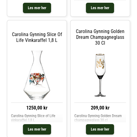
hvitvin eller rødvin.Designet av
Carolina Gynning.Om vinglasset
Les mer her
Les mer her
fra Carolina Gynning- Designet av
Carolina Gynning.- Fra serien
Golden Butterfly.- Laget av
krystallglass.Vedlikeholdsinstruksj
oner for vinglasset- Håndvask
Carolina Gynning Golden
anbefales. Kjøp Vinglass og andre
Carolina Gynning Slice Of
Glass hos Royal Design.
Dream Champagneglass
Life Vinkaraffel 1,8 L
30 Cl
1250,00 kr
209,00 kr
Carolina Gynning Slice of Life
Carolina Gynning Golden Dream
vinkaraffel 1,8 L
champagneglass 30 cl
Les mer her
Les mer her