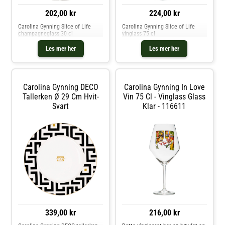
202,00 kr
224,00 kr
Carolina Gynning Slice of Life
Carolina Gynning Slice of Life
champagneglass 30 cl
vinglass 75 cl
Les mer her
Les mer her
Carolina Gynning DECO
Carolina Gynning In Love
Tallerken Ø 29 Cm Hvit-
Vin 75 Cl - Vinglass Glass
Svart
Klar - 116611
339,00 kr
216,00 kr