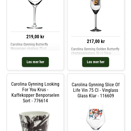
219,00 kr
217,00 kr
Carolina Gynning Butterfly
Messenger vinglass 75 cl
Carolina Gynning Golden Butterfly
champagneglass 30 cl Clear
Les mer her
Les mer her
Carolina Gynning Looking
Carolina Gynning Slice Of
For You Krus -
Life Vin 75 Cl - Vinglass
Kaffekopper Benporselen
Glass Klar - 116609
Sort - 776614