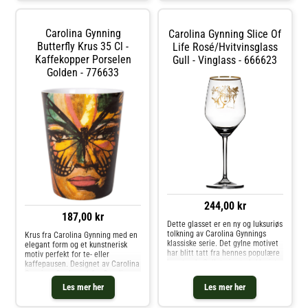
Designet reflekterer hennes
Carolina Gynning.- Fra serien
boblende og utadvendte
Golden Butterfly.
personlighet. Vi anbefaler at
Vedlikeholdsinstruksjoner for
Carolina Gynning
Carolina Gynning Slice Of
glasset vaskes for hånd. Kjøp
champagneglasset- Håndvask
Champagneglass og andre Glass
Butterfly Krus 35 Cl -
anbefales. Kjøp Champagneglass
Life Rosé/hvitvinsglass
hos Royal Design.
og andre Glass hos Royal Design.
Kaffekopper Porselen
Gull - Vinglass - 666623
Golden - 776633
244,00 kr
187,00 kr
Dette glasset er en ny og luksuriøs
tolkning av Carolina Gynnings
Krus fra Carolina Gynning med en
klassiske serie. Det gylne motivet
elegant form og et kunstnerisk
har blitt tatt fra hennes populære
motiv perfekt for te- eller
kunstverk. Gullet gir et eksklusivt
kaffepausen. Designet av Carolina
preg, og passer for festlige
Gynning. Om kruset fra Carolina
anledninger som nyttår eller
Gynning- Kapasitet: 35 cl.-
Les mer her
Les mer her
konfirmasjon. Serien består av
Designet av Carolina Gynning.- Fra
glass til alle anledninger, samt en
serien Golden Butterfly.