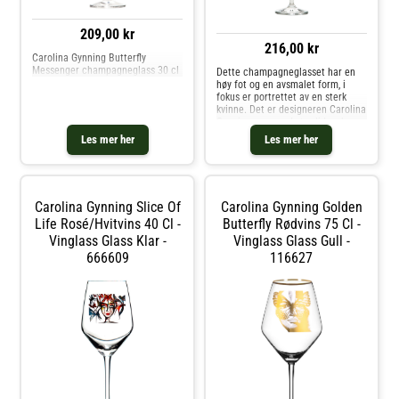
209,00 kr
216,00 kr
Carolina Gynning Butterfly
Messenger champagneglass 30 cl
Dette champagneglasset har en
høy fot og en avsmalet form, i
fokus er portrettet av en sterk
kvinne. Det er designeren Carolina
Gynning som med stor lidenskap
og kjærlighet har laget dette
Les mer her
Les mer her
fargeglade motivet som
gjenspeiler hennes boblende og
utadvendte personlighet. Vi
anbefaler at glasset vaskes for
hånd. Kjøp Champagneglass og
Carolina Gynning Slice Of
Carolina Gynning Golden
andre Glass hos Royal Design.
Life Rosé/hvitvins 40 Cl -
Butterfly Rødvins 75 Cl -
Vinglass Glass Klar -
Vinglass Glass Gull -
666609
116627