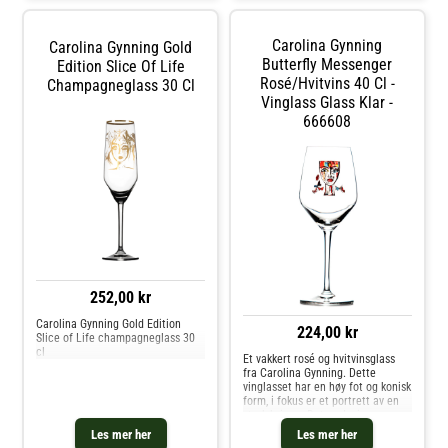
karaffel. Kjøp Vinglass og andre
Vedlikeholdsinstruksjoner for
Glass hos Royal Design.
kruset- Tåler oppvaskmaskin. Kjøp
Kaffekopper og andre Kopper &
Carolina Gynning
Carolina Gynning Gold
Krus hos Royal Design.
Butterfly Messenger
Edition Slice Of Life
Rosé/hvitvins 40 Cl -
Champagneglass 30 Cl
Vinglass Glass Klar -
666608
252,00 kr
Carolina Gynning Gold Edition
224,00 kr
Slice of Life champagneglass 30
cl
Et vakkert rosé og hvitvinsglass
fra Carolina Gynning. Dette
vinglasset har en høy fot og konisk
form, i fokus er et portrett av en
sterk kvinne. Det er designeren
Carolina Gynning som, med stor
Les mer her
Les mer her
lidenskap og kjærlighet, har