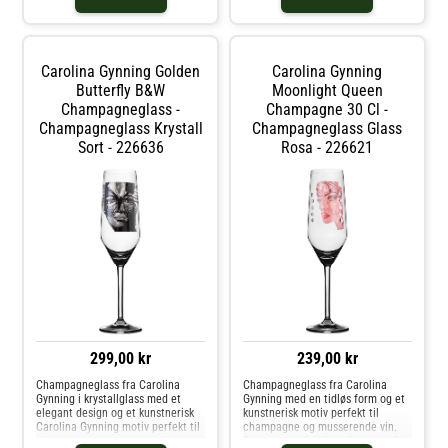
Gynning- Finnes i forskjellige
Laget i Tyskland.- Kapasitet: 40
varianter.- Designet av Carolina
cl.- Designet av Carolina Gynning.-
Gynning.- Originaldesign fra
Fra serien Moonlight Queen.
2024.Vedlikeholdsinstruksjoner
Vedlikeholdsinstruksjoner for
for vasen- For å holde vasen i best
roséglasset- Håndvask anbefales.
Carolina Gynning Golden
Carolina Gynning
mulig stand, bruk tørre blomster
Kjøp Vinglass og andre Glass hos
eller plastblomster. Bruk et fat
Butterfly B&W
Royal Design.
Moonlight Queen
hvis vasen fylles med vann. Kjøp
Champagneglass -
Champagne 30 Cl -
Vaser og andre Dekorasjon hos
Champagneglass Krystall
Champagneglass Glass
Royal Design.
Sort - 226636
Rosa - 226621
299,00 kr
239,00 kr
Champagneglass fra Carolina
Champagneglass fra Carolina
Gynning i krystallglass med et
Gynning med en tidløs form og et
elegant design og et kunstnerisk
kunstnerisk motiv perfekt til
Carolina Gynning motiv perfekt til
champagne og musserende vin.
champagne og musserende
Designet av Carolina Gynning. Om