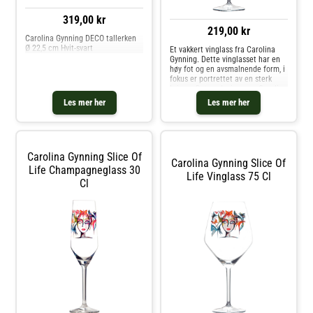
319,00 kr
219,00 kr
Carolina Gynning DECO tallerken
Ø 22,5 cm Hvit-svart
Et vakkert vinglass fra Carolina
Gynning. Dette vinglasset har en
høy fot og en avsmalnende form, i
fokus er portrettet av en sterk
kvinne. Det er designeren Carolina
Gynning som, med stor lidenskap
Les mer her
Les mer her
og kjærlighet, har utviklet dette
fargerike motivet, som reflekterer
hennes boblende og utadvendte
personlighet. Vi anbefaler at
glasset vaskes for hånd. Kjøp
Carolina Gynning Slice Of
Vinglass og andre Glass hos Royal
Carolina Gynning Slice Of
Design.
Life Champagneglass 30
Life Vinglass 75 Cl
Cl