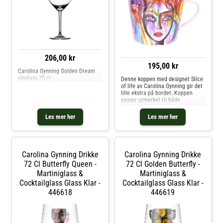
206,00 kr
195,00 kr
Carolina Gynning Golden Dream
vinglass 75 cl
Denne koppen med designet Slice
of life av Carolina Gynning gir det
lille ekstra på bordet. Koppen
passer utmerket til både
morgenkaffe og ettermiddagste.
Designeren Carolina Gynning har
Les mer her
Les mer her
utviklet dette motivet, som
gjenspeiler hennes sprudlende og
utgående personlighet. Kjøp
Kaffekopper og andre Kopper &
Krus hos Royal Design.
Carolina Gynning Drikke
Carolina Gynning Drikke
72 Cl Butterfly Queen -
72 Cl Golden Butterfly -
Martiniglass &
Martiniglass &
Cocktailglass Glass Klar -
Cocktailglass Glass Klar -
446618
446619