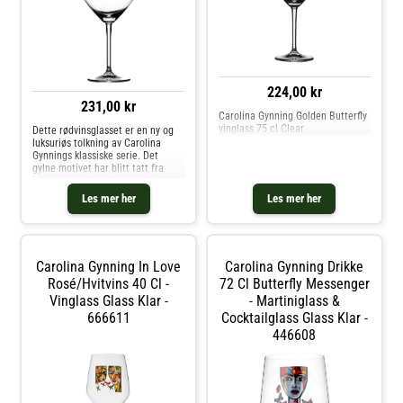
224,00 kr
231,00 kr
Carolina Gynning Golden Butterfly
vinglass 75 cl Clear
Dette rødvinsglasset er en ny og
luksuriøs tolkning av Carolina
Gynnings klassiske serie. Det
gylne motivet har blitt tatt fra
hennes populære kunstverk. Gullet
gir et eksklusivt preg, og passer
Les mer her
Les mer her
for festlige anledninger som
nyttår eller konfirmasjon. Serien
består av glass til alle
anledninger, samt en karaffel.
Kjøp Vinglass og andre Glass hos
Carolina Gynning In Love
Carolina Gynning Drikke
Royal Design.
Rosé/hvitvins 40 Cl -
72 Cl Butterfly Messenger
Vinglass Glass Klar -
- Martiniglass &
666611
Cocktailglass Glass Klar -
446608