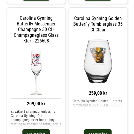
cl.- Designet av Carolina Gynning.-
Fra serien Golden Butterfly.
Vedlikeholdsinstruksjoner for
roséglasset- Håndvask anbefales.
Carolina Gynning
Carolina Gynning Golden
Kjøp Vinglass og andre Glass hos
Royal Design.
Butterfly Messenger
Butterfly Tumblerglass 35
Champagne 30 Cl -
Cl Clear
Champagneglass Glass
Klar - 226608
259,00 kr
Carolina Gynning Golden Butterfly
209,00 kr
tumblerglass 35 cl Clear
Et vakkert champagneglass fra
Carolina Gynning. Dette
champagneglasset har en høy
stett og avsmalnende form, i fokus
er portrettet av en sterk kvinne.
Det er formgiveren Carolina