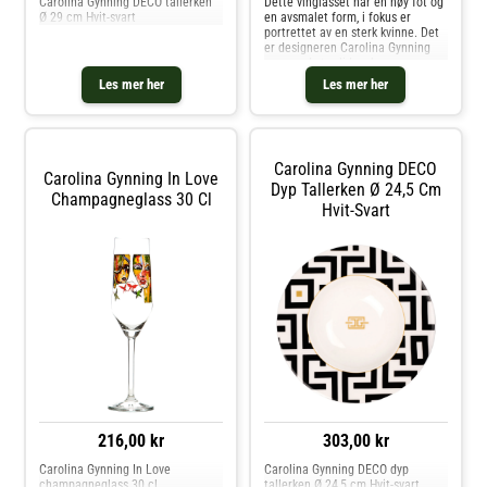
Carolina Gynning DECO tallerken
Dette vinglasset har en høy fot og
Ø 29 cm Hvit-svart
en avsmalet form, i fokus er
portrettet av en sterk kvinne. Det
er designeren Carolina Gynning
som med stor lidenskap og
kjærlighet har laget dette
Les mer her
Les mer her
fargeglade motivet som
gjenspeiler hennes boblende og
utadvendte personlighet. Vi
anbefaler at glasset vaskes for
hånd. Kjøp Vinglass og andre
Carolina Gynning DECO
Glass hos Royal Design.
Carolina Gynning In Love
Dyp Tallerken Ø 24,5 Cm
Champagneglass 30 Cl
Hvit-Svart
216,00 kr
303,00 kr
Carolina Gynning In Love
Carolina Gynning DECO dyp
champagneglass 30 cl
tallerken Ø 24,5 cm Hvit-svart