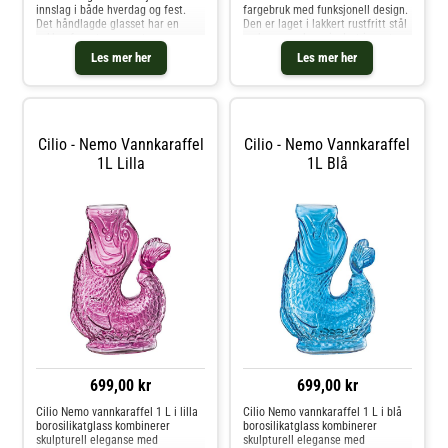
innslag i både hverdag og fest.
fargebruk med funksjonell design.
Det håndlagde glasset har en
Den er laget i lakkert rustfritt stål
vakker fargetone og et
og har en vakuumisolert innsats
karakteristisk fiskestjertgrep som
som holder drikker varme i opptil
Les mer her
Les mer her
gir både stil og godt grep. Den
12 timer og kalde i opptil 24 timer
brede åpningen gjør det enkelt å f
– ideell til bå
Cilio - Nemo Vannkaraffel
Cilio - Nemo Vannkaraffel
1L Lilla
1L Blå
699,00 kr
699,00 kr
Cilio Nemo vannkaraffel 1 L i lilla
Cilio Nemo vannkaraffel 1 L i blå
borosilikatglass kombinerer
borosilikatglass kombinerer
skulpturell eleganse med
skulpturell eleganse med