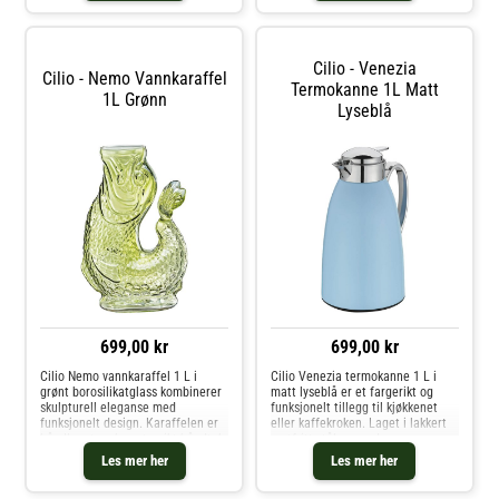
Den brede åpningen gjør det enke
perfekt for kaffe, te el
Cilio - Venezia
Cilio - Nemo Vannkaraffel
Termokanne 1L Matt
1L Grønn
Lyseblå
699,00 kr
699,00 kr
Cilio Nemo vannkaraffel 1 L i
Cilio Venezia termokanne 1 L i
grønt borosilikatglass kombinerer
matt lyseblå er et fargerikt og
skulpturell eleganse med
funksjonelt tillegg til kjøkkenet
funksjonelt design. Karaffelen er
eller kaffekroken. Laget i lakkert
håndlaget og har et unikt håndtak
rustfritt stål og med
formet som en fiskestjert – både
vakuumisolasjon holder den
Les mer her
Les mer her
et blikkfang og et praktisk grep.
drikken varm i opptil 12 timer og
Den brede åpningen gjør de
kald i opptil 24 timer.Med praktisk