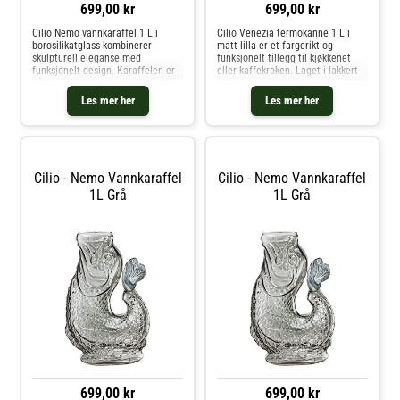
699,00 kr
699,00 kr
Cilio Nemo vannkaraffel 1 L i
Cilio Venezia termokanne 1 L i
borosilikatglass kombinerer
matt lilla er et fargerikt og
skulpturell eleganse med
funksjonelt tillegg til kjøkkenet
funksjonelt design. Karaffelen er
eller kaffekroken. Laget i lakkert
håndlaget og har et unikt håndtak
rustfritt stål og med
formet som en fiskestjert – både
vakuumisolasjon holder den
Les mer her
Les mer her
et blikkfang og et praktisk grep.
drikken varm i opptil 12 timer og
Den brede åpningen gjør det enke
kald i opptil 24 timer.Med praktisk
t
Cilio - Nemo Vannkaraffel
Cilio - Nemo Vannkaraffel
1L Grå
1L Grå
699,00 kr
699,00 kr