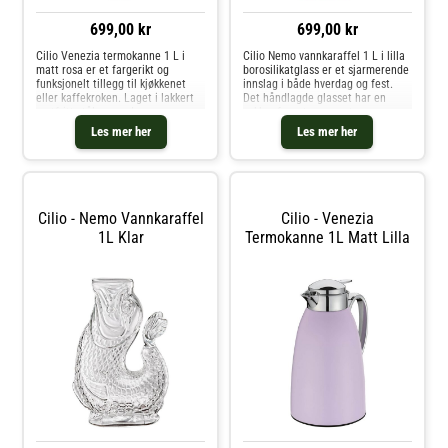
699,00 kr
699,00 kr
Cilio Venezia termokanne 1 L i
Cilio Nemo vannkaraffel 1 L i lilla
matt rosa er et fargerikt og
borosilikatglass er et sjarmerende
funksjonelt tillegg til kjøkkenet
innslag i både hverdag og fest.
eller kaffekroken. Laget i lakkert
Det håndlagde glasset har en
rustfritt stål og med
vakker fargetone og et
vakuumisolasjon holder den
karakteristisk fiskestjertgrep som
Les mer her
Les mer her
drikken varm i opptil 12 timer og
gir både stil og godt grep. Den
kald i opptil 24 timer.Med praktisk
brede åpningen gjør det enke
tr
Cilio - Nemo Vannkaraffel
Cilio - Venezia
1L Klar
Termokanne 1L Matt Lilla