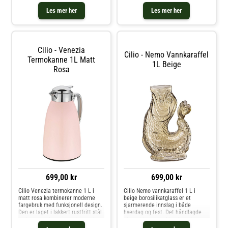
håndlaget og har et unikt håndtak
og har en vakuumisolert innsats
formet som en fiskestjert – både
som holder drikker varme i opptil
Les mer her
Les mer her
et blikkfang og et praktisk grep.
12 timer og kalde i opptil 24 timer
Den brede åpningen gjør de
– ideell til
Cilio - Venezia
Cilio - Nemo Vannkaraffel
Termokanne 1L Matt
1L Beige
Rosa
699,00 kr
699,00 kr
Cilio Venezia termokanne 1 L i
Cilio Nemo vannkaraffel 1 L i
matt rosa kombinerer moderne
beige borosilikatglass er et
fargebruk med funksjonell design.
sjarmerende innslag i både
Den er laget i lakkert rustfritt stål
hverdag og fest. Det håndlagde
og har en vakuumisolert innsats
glasset har en vakker fargetone
som holder drikker varme i opptil
og et karakteristisk fiskestjertgrep