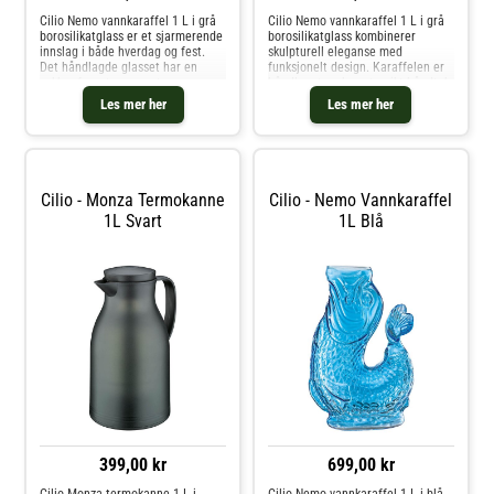
Cilio Nemo vannkaraffel 1 L i grå
Cilio Nemo vannkaraffel 1 L i grå
borosilikatglass er et sjarmerende
borosilikatglass kombinerer
innslag i både hverdag og fest.
skulpturell eleganse med
Det håndlagde glasset har en
funksjonelt design. Karaffelen er
vakker fargetone og et
håndlaget og har et unikt håndtak
karakteristisk fiskestjertgrep som
formet som en fiskestjert – både
Les mer her
Les mer her
gir både stil og godt grep. Den
et blikkfang og et praktisk grep.
brede åpningen gjør det enkelt
Den brede åpningen gjør det
Cilio - Monza Termokanne
Cilio - Nemo Vannkaraffel
1L Svart
1L Blå
399,00 kr
699,00 kr