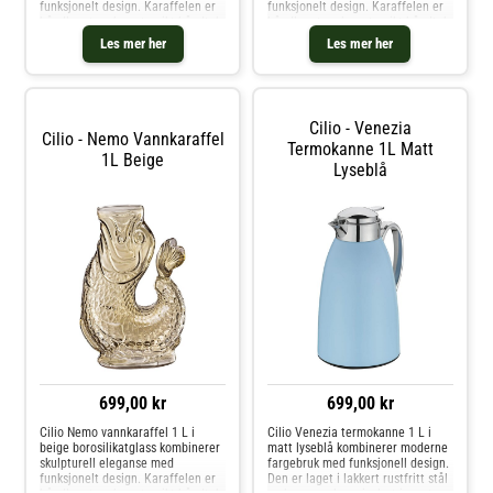
funksjonelt design. Karaffelen er
funksjonelt design. Karaffelen er
håndlaget og har et unikt håndtak
håndlaget og har et unikt håndtak
formet som en fiskestjert – både
formet som en fiskestjert – både
Les mer her
Les mer her
et blikkfang og et praktisk grep.
et blikkfang og et praktisk grep.
Den brede åpningen gjør de
Den brede åpningen gjør det
Cilio - Venezia
Cilio - Nemo Vannkaraffel
Termokanne 1L Matt
1L Beige
Lyseblå
699,00 kr
699,00 kr
Cilio Nemo vannkaraffel 1 L i
Cilio Venezia termokanne 1 L i
beige borosilikatglass kombinerer
matt lyseblå kombinerer moderne
skulpturell eleganse med
fargebruk med funksjonell design.
funksjonelt design. Karaffelen er
Den er laget i lakkert rustfritt stål