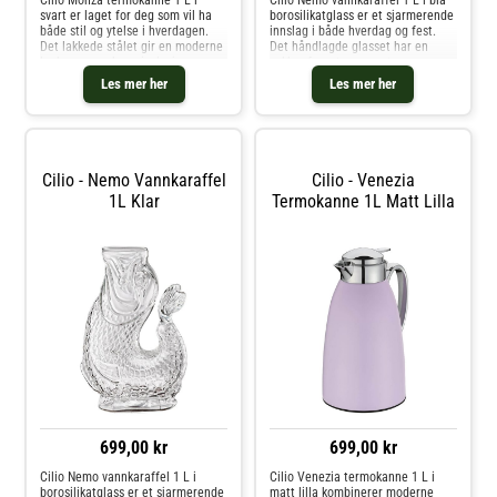
Cilio Monza termokanne 1 L i
Cilio Nemo vannkaraffel 1 L i blå
svart er laget for deg som vil ha
borosilikatglass er et sjarmerende
både stil og ytelse i hverdagen.
innslag i både hverdag og fest.
Det lakkede stålet gir en moderne
Det håndlagde glasset har en
look, mens vakuumisolasjonen
vakker fargetone og et
sørger for at drikken holder riktig
karakteristisk fiskestjertgrep som
Les mer her
Les mer her
temperatur – enten du vil holde
gir både stil og godt grep. Den
kaffen varm eller vanne
brede åpningen gjør det enkelt
Cilio - Nemo Vannkaraffel
Cilio - Venezia
1L Klar
Termokanne 1L Matt Lilla
699,00 kr
699,00 kr
Cilio Nemo vannkaraffel 1 L i
Cilio Venezia termokanne 1 L i
borosilikatglass er et sjarmerende
matt lilla kombinerer moderne