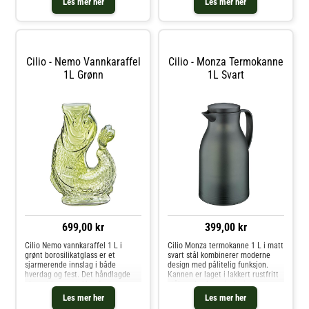
Les mer her
Les mer her
12 timer og kalde i opptil 24 timer
som gir både stil og godt grep.
– ideell til båd
Den brede åpningen gjør det enke
Cilio - Nemo Vannkaraffel
Cilio - Monza Termokanne
1L Grønn
1L Svart
699,00 kr
399,00 kr
Cilio Nemo vannkaraffel 1 L i
Cilio Monza termokanne 1 L i matt
grønt borosilikatglass er et
svart stål kombinerer moderne
sjarmerende innslag i både
design med pålitelig funksjon.
hverdag og fest. Det håndlagde
Kannen er laget i lakkert rustfritt
glasset har en vakker fargetone
stål med vakuumisolasjon som
og et karakteristisk fiskestjertgrep
holder drikken varm i opptil 12
Les mer her
Les mer her
som gir både stil og godt grep.
timer og kald i opptil 24 timer –