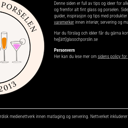
Denne siden er full av tips og ideer for all
og fremfor alt fint glass og porselen. Sid
guider, inspirasjon og tips med produkter
varemerker
innen interiør, servering og m
Har du förslag och idéer får du gärna ko
hej[ätt]glasochporslin.se
Personvern
Her kan du lese mer om
sidens policy fo
disk medienettverk innen matlaging og servering. Nettverket inkludere