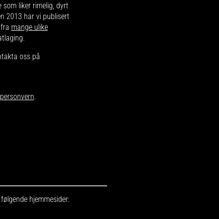
e som liker rimelig, dyrt
en 2013 har vi publisert
 fra
mange ulike
atlaging.
ntakta oss på
r personvern
.
r følgende hjemmesider: