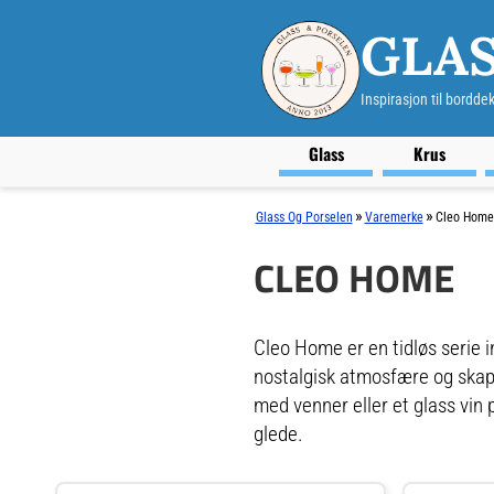
GLAS
Inspirasjon til bordde
Glass
Krus
»
»
Glass Og Porselen
Varemerke
Cleo Home
CLEO HOME
Cleo Home er en tidløs serie i
nostalgisk atmosfære og skape
med venner eller et glass vin
glede.