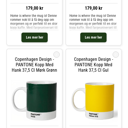
179,00 kr
179,00 kr
Home is where the mug is! Denne
Home is where the mug is! Denne
rommer nok til å få deg opp om
rommer nok til å få deg opp om
morgenen og er perfekt til en stor
morgenen og er perfekt til en stor
kopp kaffe. Med fargeuniverset til
kopp kaffe. Med fargeuniverset til
Pantone kan du velge din
Pantone kan du velge din
personlige farge til
personlige farge til
Les mer her
Les mer her
favorittkoppen. Hver kopp er i
favorittkoppen. Hver kopp er i
fineste benporselen.
fineste benporselen.
i
i
Copenhagen Design -
Copenhagen Design -
PANTONE Kopp Med
PANTONE Kopp Med
Hank 37,5 Cl Mørk Grønn
Hank 37,5 Cl Gul