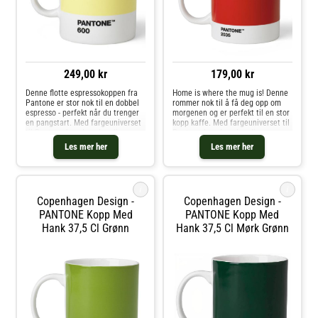
249,00 kr
179,00 kr
Denne flotte espressokoppen fra
Home is where the mug is! Denne
Pantone er stor nok til en dobbel
rommer nok til å få deg opp om
espresso - perfekt når du trenger
morgenen og er perfekt til en stor
en pangstart. Med fargeuniverset
kopp kaffe. Med fargeuniverset til
til Pantone kan du velge din
Pantone kan du velge din
personlige farge til
personlige farge til
Les mer her
Les mer her
favorittkoppen. Hver kopp er i
favorittkoppen. Hver kopp er i
fineste benporselen.
fineste benporselen.
i
i
Copenhagen Design -
Copenhagen Design -
PANTONE Kopp Med
PANTONE Kopp Med
Hank 37,5 Cl Grønn
Hank 37,5 Cl Mørk Grønn