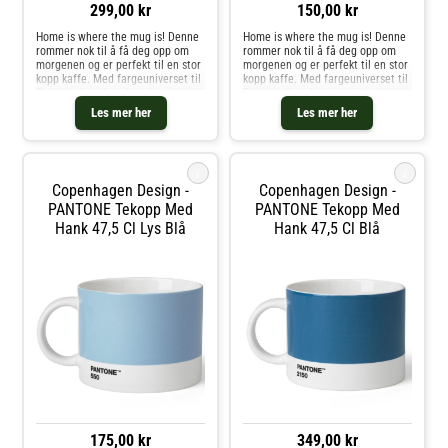
299,00 kr
150,00 kr
Home is where the mug is! Denne
Home is where the mug is! Denne
rommer nok til å få deg opp om
rommer nok til å få deg opp om
morgenen og er perfekt til en stor
morgenen og er perfekt til en stor
kopp kaffe. Med fargeuniverset til
kopp kaffe. Med fargeuniverset til
Pantone kan du velge din
Pantone kan du velge din
personlige farge til
personlige farge til
Les mer her
Les mer her
favorittkoppen. Hver kopp er i
favorittkoppen. Hver kopp er i
fineste benporselen.
fineste benporselen.
i
i
Copenhagen Design -
Copenhagen Design -
PANTONE Tekopp Med
PANTONE Tekopp Med
Hank 47,5 Cl Lys Blå
Hank 47,5 Cl Blå
175,00 kr
349,00 kr