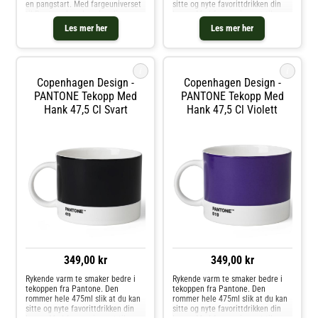
en pangstart. Med fargeuniverset
sitte og nyte favorittdrikken din
til Pantone kan du velge din
lenge. Med fargeuniverset til
personlige farge til
Pantone kan du velge din
Les mer her
Les mer her
favorittkoppen. Hver kopp er i
personlige farge til
fineste benporselen.
favorittkoppen. Hver kopp er i
fineste benporselen
i
i
Copenhagen Design -
Copenhagen Design -
PANTONE Tekopp Med
PANTONE Tekopp Med
Hank 47,5 Cl Svart
Hank 47,5 Cl Violett
349,00 kr
349,00 kr
Rykende varm te smaker bedre i
Rykende varm te smaker bedre i
tekoppen fra Pantone. Den
tekoppen fra Pantone. Den
rommer hele 475ml slik at du kan
rommer hele 475ml slik at du kan
sitte og nyte favorittdrikken din
sitte og nyte favorittdrikken din