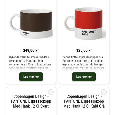
349,00 kr
125,00 kr
Rykende varm te smaker bedre i
Denne flotte espressokoppen fra
tekoppen fra Pantone. Den
Pantone er stor nok til en dobbel
rommer hele 475ml slik at du kan
espresso - perfekt når du trenger
sitte og nyte favorittdrikken din
en pangstart. Med fargeuniverset
lenge. Med fargeuniverset til
til Pantone kan du velge din
Pantone kan du velge din
personlige farge til
Les mer her
Les mer her
personlige farge til
favorittkoppen. Hver kopp er i
favorittkoppen. Hver kopp er i
fineste benporselen.
fineste benporselen
i
i
Copenhagen Design -
Copenhagen Design -
PANTONE Espressokopp
PANTONE Espressokopp
Med Hank 12 Cl Svart
Med Hank 12 Cl Kald Grå