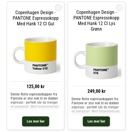
i
i
Copenhagen Design -
Copenhagen Design -
PANTONE Espressokopp
PANTONE Espressokopp
Med Hank 12 Cl Lys
Med Hank 12 Cl Gul
Grønn
125,00 kr
249,00 kr
Denne flotte espressokoppen fra
Pantone er stor nok til en dobbel
Denne flotte espressokoppen fra
espresso - perfekt når du trenger
Pantone er stor nok til en dobbel
en pangstart. Med fargeuniverset
espresso - perfekt når du trenger
til Pantone kan du velge din
en pangstart. Med fargeuniverset
personlige farge til
til Pantone kan du velge din
favorittkoppen. Hver kopp er i
personlige farge til
Les mer her
Les mer her
fineste benporselen.
favorittkoppen. Hver kopp er i
fineste benporselen.