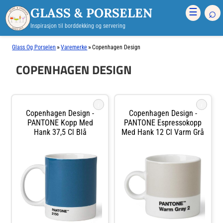
GLASS & PORSELEN
⌕
☰
Inspirasjon til borddekking og servering
»
»
Glass Og Porselen
Varemerke
Copenhagen Design
COPENHAGEN DESIGN
i
i
Copenhagen Design -
Copenhagen Design -
PANTONE Kopp Med
PANTONE Espressokopp
Hank 37,5 Cl Blå
Med Hank 12 Cl Varm Grå