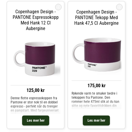
i
i
Copenhagen Design -
Copenhagen Design -
PANTONE Espressokopp
PANTONE Tekopp Med
Med Hank 12 Cl
Hank 47,5 Cl Aubergine
Aubergine
175,00 kr
125,00 kr
Rykende varm te smaker bedre i
tekoppen fra Pantone. Den
Denne flotte espressokoppen fra
rommer hele 475ml slik at du kan
Pantone er stor nok til en dobbel
sitte og nyte favorittdrikken din
espresso - perfekt når du trenger
lenge. Med fargeuniverset til
en pangstart. Med fargeuniverset
Pantone kan du velge din
til Pantone kan du velge din
personlige farge til
personlige farge til
Les mer her
Les mer her
favorittkoppen. Hver kopp er i
favorittkoppen. Hver kopp er i
fineste benporselen
fineste benporselen.