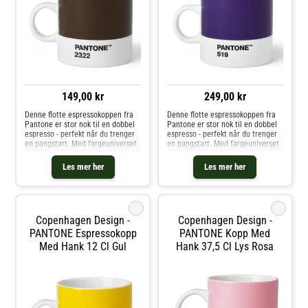
149,00 kr
249,00 kr
Denne flotte espressokoppen fra
Denne flotte espressokoppen fra
Pantone er stor nok til en dobbel
Pantone er stor nok til en dobbel
espresso - perfekt når du trenger
espresso - perfekt når du trenger
en pangstart. Med fargeuniverset
en pangstart. Med fargeuniverset
til Pantone kan du velge din
til Pantone kan du velge din
personlige farge til
personlige farge til
Les mer her
Les mer her
favorittkoppen. Hver kopp er i
favorittkoppen. Hver kopp er i
fineste benporselen.
fineste benporselen.
i
i
Copenhagen Design -
Copenhagen Design -
PANTONE Espressokopp
PANTONE Kopp Med
Med Hank 12 Cl Gul
Hank 37,5 Cl Lys Rosa