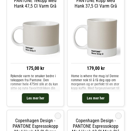
PANTONE Tekopp Med
PANTONE Kopp Med
Hank 47,5 Cl Varm Grå
Hank 37,5 Cl Varm Grå
175,00 kr
179,00 kr
Rykende varm te smaker bedre i
Home is where the mug is! Denne
tekoppen fra Pantone. Den
rommer nok til å få deg opp om
rommer hele 475ml slik at du kan
morgenen og er perfekt til en stor
sitte og nyte favorittdrikken din
kopp kaffe. Med fargeuniverset til
lenge. Med fargeuniverset til
Pantone kan du velge din
Pantone kan du velge din
personlige farge til
Les mer her
Les mer her
personlige farge til
favorittkoppen. Hver kopp er i
favorittkoppen. Hver kopp er i
fineste benporselen.
fineste benporselen
i
i
Copenhagen Design -
Copenhagen Design -
PANTONE Espressokopp
PANTONE Espressokopp