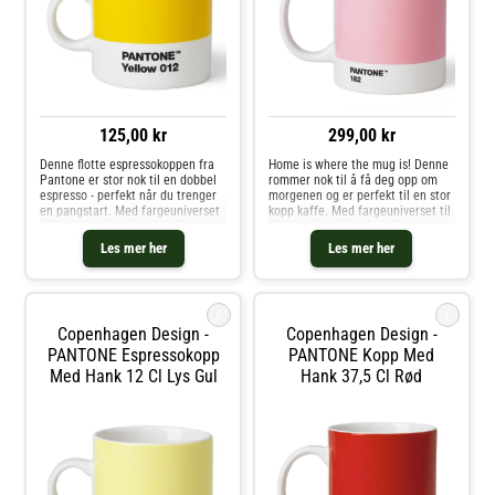
125,00 kr
299,00 kr
Denne flotte espressokoppen fra
Home is where the mug is! Denne
Pantone er stor nok til en dobbel
rommer nok til å få deg opp om
espresso - perfekt når du trenger
morgenen og er perfekt til en stor
en pangstart. Med fargeuniverset
kopp kaffe. Med fargeuniverset til
til Pantone kan du velge din
Pantone kan du velge din
personlige farge til
personlige farge til
Les mer her
Les mer her
favorittkoppen. Hver kopp er i
favorittkoppen. Hver kopp er i
fineste benporselen.
fineste benporselen.
i
i
Copenhagen Design -
Copenhagen Design -
PANTONE Espressokopp
PANTONE Kopp Med
Med Hank 12 Cl Lys Gul
Hank 37,5 Cl Rød