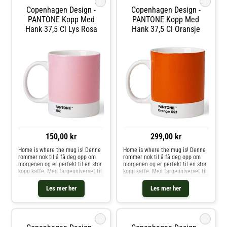
i
i
Copenhagen Design -
Copenhagen Design -
PANTONE Kopp Med
PANTONE Kopp Med
Hank 37,5 Cl Lys Rosa
Hank 37,5 Cl Oransje
150,00 kr
299,00 kr
Home is where the mug is! Denne
Home is where the mug is! Denne
rommer nok til å få deg opp om
rommer nok til å få deg opp om
morgenen og er perfekt til en stor
morgenen og er perfekt til en stor
kopp kaffe. Med fargeuniverset til
kopp kaffe. Med fargeuniverset til
Pantone kan du velge din
Pantone kan du velge din
personlige farge til
personlige farge til
Les mer her
Les mer her
favorittkoppen. Hver kopp er i
favorittkoppen. Hver kopp er i
fineste benporselen.
fineste benporselen.
i
i