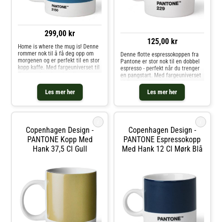
299,00 kr
125,00 kr
Home is where the mug is! Denne
rommer nok til å få deg opp om
Denne flotte espressokoppen fra
morgenen og er perfekt til en stor
Pantone er stor nok til en dobbel
kopp kaffe. Med fargeuniverset til
espresso - perfekt når du trenger
Pantone kan du velge din
en pangstart. Med fargeuniverset
personlige farge til
til Pantone kan du velge din
favorittkoppen. Hver kopp er i
personlige farge til
Les mer her
Les mer her
fineste benporselen.
favorittkoppen. Hver kopp er i
fineste benporselen.
i
i
Copenhagen Design -
Copenhagen Design -
PANTONE Kopp Med
PANTONE Espressokopp
Hank 37,5 Cl Gull
Med Hank 12 Cl Mørk Blå