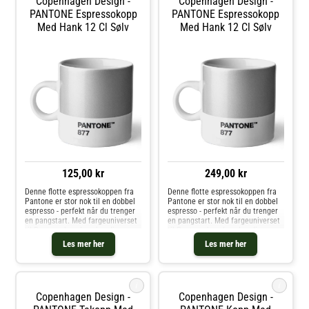
Copenhagen Design -
Copenhagen Design -
PANTONE Espressokopp
PANTONE Espressokopp
Med Hank 12 Cl Sølv
Med Hank 12 Cl Sølv
125,00 kr
249,00 kr
Denne flotte espressokoppen fra
Denne flotte espressokoppen fra
Pantone er stor nok til en dobbel
Pantone er stor nok til en dobbel
espresso - perfekt når du trenger
espresso - perfekt når du trenger
en pangstart. Med fargeuniverset
en pangstart. Med fargeuniverset
til Pantone kan du velge din
til Pantone kan du velge din
personlige farge til
personlige farge til
Les mer her
Les mer her
favorittkoppen. Hver kopp er i
favorittkoppen. Hver kopp er i
fineste benporselen.
fineste benporselen.
i
i
Copenhagen Design -
Copenhagen Design -