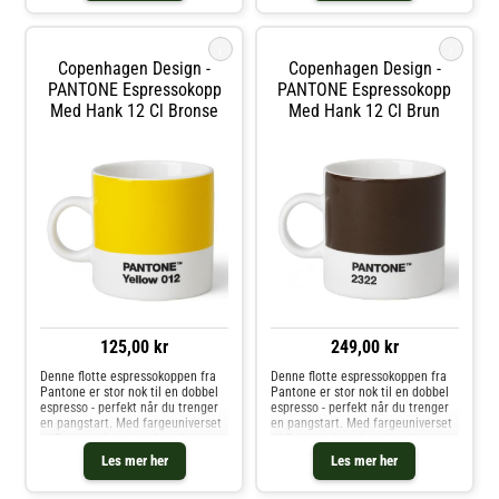
fineste benporselen.
favorittkoppen. Hver kopp er i
fineste benporselen
i
i
Copenhagen Design -
Copenhagen Design -
PANTONE Espressokopp
PANTONE Espressokopp
Med Hank 12 Cl Bronse
Med Hank 12 Cl Brun
125,00 kr
249,00 kr
Denne flotte espressokoppen fra
Denne flotte espressokoppen fra
Pantone er stor nok til en dobbel
Pantone er stor nok til en dobbel
espresso - perfekt når du trenger
espresso - perfekt når du trenger
en pangstart. Med fargeuniverset
en pangstart. Med fargeuniverset
til Pantone kan du velge din
til Pantone kan du velge din
personlige farge til
personlige farge til
Les mer her
Les mer her
favorittkoppen. Hver kopp er i
favorittkoppen. Hver kopp er i
fineste benporselen.
fineste benporselen.