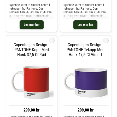
Rykende varm te smaker bedre i
Rykende varm te smaker bedre i
tekoppen fra Pantone. Den
tekoppen fra Pantone. Den
rommer hele 475ml slik at du kan
rommer hele 475ml slik at du kan
sitte og nyte favorittdrikken din
sitte og nyte favorittdrikken din
lenge. Med fargeuniverset til
lenge. Med fargeuniverset til
Pantone kan du velge din
Pantone kan du velge din
Les mer her
Les mer her
personlige farge til
personlige farge til
favorittkoppen. Hver kopp er i
favorittkoppen. Hver kopp er i
fineste benporselen
fineste benporselen
i
i
Copenhagen Design -
Copenhagen Design -
PANTONE Kopp Med
PANTONE Tekopp Med
Hank 37,5 Cl Rød
Hank 47,5 Cl Violett
299,00 kr
209,00 kr