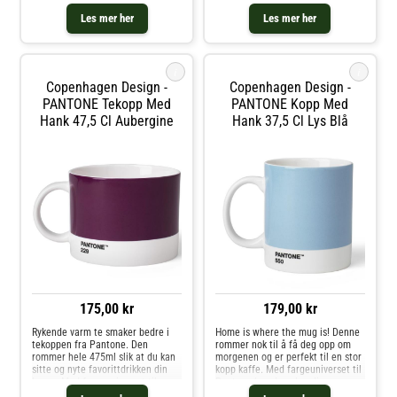
lenge. Med fargeuniverset til
lenge. Med fargeuniverset til
Pantone kan du velge din
Pantone kan du velge din
Les mer her
Les mer her
personlige farge til
personlige farge til
favorittkoppen. Hver kopp er i
favorittkoppen. Hver kopp er i
fineste benporselen
fineste benporselen
i
i
Copenhagen Design -
Copenhagen Design -
PANTONE Tekopp Med
PANTONE Kopp Med
Hank 47,5 Cl Aubergine
Hank 37,5 Cl Lys Blå
175,00 kr
179,00 kr
Rykende varm te smaker bedre i
Home is where the mug is! Denne
tekoppen fra Pantone. Den
rommer nok til å få deg opp om
rommer hele 475ml slik at du kan
morgenen og er perfekt til en stor
sitte og nyte favorittdrikken din
kopp kaffe. Med fargeuniverset til
lenge. Med fargeuniverset til
Pantone kan du velge din
Pantone kan du velge din
personlige farge til