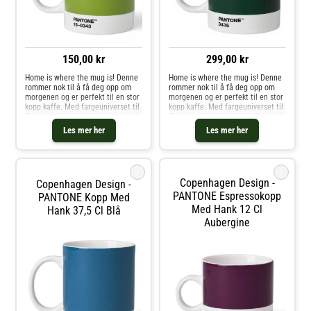
150,00 kr
299,00 kr
Home is where the mug is! Denne
Home is where the mug is! Denne
rommer nok til å få deg opp om
rommer nok til å få deg opp om
morgenen og er perfekt til en stor
morgenen og er perfekt til en stor
kopp kaffe. Med fargeuniverset til
kopp kaffe. Med fargeuniverset til
Pantone kan du velge din
Pantone kan du velge din
personlige farge til
personlige farge til
Les mer her
Les mer her
favorittkoppen. Hver kopp er i
favorittkoppen. Hver kopp er i
fineste benporselen.
fineste benporselen.
i
i
Copenhagen Design -
Copenhagen Design -
PANTONE Espressokopp
PANTONE Kopp Med
Med Hank 12 Cl
Hank 37,5 Cl Blå
Aubergine