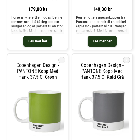
179,00 kr
149,00 kr
Home is where the mug is! Denne
Denne flotte espressokoppen fra
rommer nok til å få deg opp om
Pantone er stor nok til en dobbel
morgenen og er perfekt til en stor
espresso - perfekt når du trenger
kopp kaffe. Med fargeuniverset til
en pangstart. Med fargeuniverset
Pantone kan du velge din
til Pantone kan du velge din
personlige farge til
personlige farge til
Les mer her
Les mer her
favorittkoppen. Hver kopp er i
favorittkoppen. Hver kopp er i
fineste benporselen.
fineste benporselen.
i
i
Copenhagen Design -
Copenhagen Design -
PANTONE Kopp Med
PANTONE Kopp Med
Hank 37,5 Cl Grønn
Hank 37,5 Cl Kald Grå