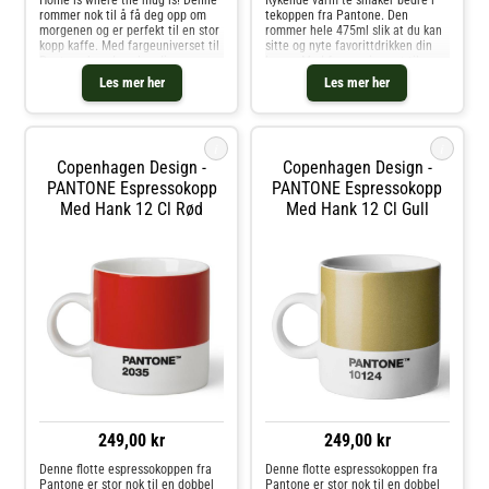
Home is where the mug is! Denne
Rykende varm te smaker bedre i
rommer nok til å få deg opp om
tekoppen fra Pantone. Den
morgenen og er perfekt til en stor
rommer hele 475ml slik at du kan
kopp kaffe. Med fargeuniverset til
sitte og nyte favorittdrikken din
Pantone kan du velge din
lenge. Med fargeuniverset til
personlige farge til
Pantone kan du velge din
Les mer her
Les mer her
favorittkoppen. Hver kopp er i
personlige farge til
fineste benporselen.
favorittkoppen. Hver kopp er i
fineste benporselen
i
i
Copenhagen Design -
Copenhagen Design -
PANTONE Espressokopp
PANTONE Espressokopp
Med Hank 12 Cl Rød
Med Hank 12 Cl Gull
249,00 kr
249,00 kr
Denne flotte espressokoppen fra
Denne flotte espressokoppen fra
Pantone er stor nok til en dobbel
Pantone er stor nok til en dobbel