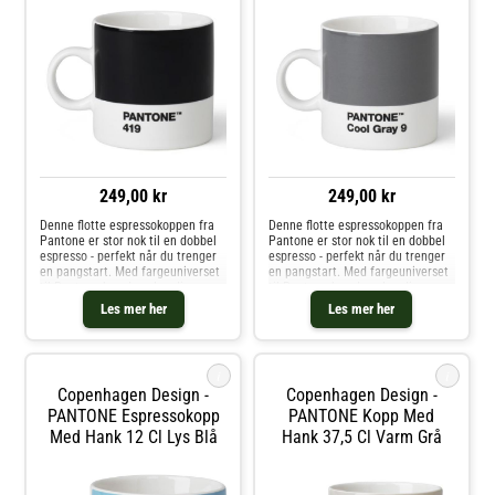
249,00 kr
249,00 kr
Denne flotte espressokoppen fra
Denne flotte espressokoppen fra
Pantone er stor nok til en dobbel
Pantone er stor nok til en dobbel
espresso - perfekt når du trenger
espresso - perfekt når du trenger
en pangstart. Med fargeuniverset
en pangstart. Med fargeuniverset
til Pantone kan du velge din
til Pantone kan du velge din
personlige farge til
personlige farge til
Les mer her
Les mer her
favorittkoppen. Hver kopp er i
favorittkoppen. Hver kopp er i
fineste benporselen.
fineste benporselen.
i
i
Copenhagen Design -
Copenhagen Design -
PANTONE Espressokopp
PANTONE Kopp Med
Med Hank 12 Cl Lys Blå
Hank 37,5 Cl Varm Grå