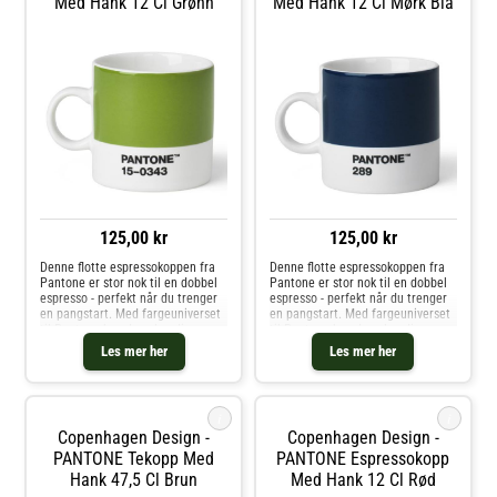
Med Hank 12 Cl Grønn
Med Hank 12 Cl Mørk Blå
125,00 kr
125,00 kr
Denne flotte espressokoppen fra
Denne flotte espressokoppen fra
Pantone er stor nok til en dobbel
Pantone er stor nok til en dobbel
espresso - perfekt når du trenger
espresso - perfekt når du trenger
en pangstart. Med fargeuniverset
en pangstart. Med fargeuniverset
til Pantone kan du velge din
til Pantone kan du velge din
personlige farge til
personlige farge til
Les mer her
Les mer her
favorittkoppen. Hver kopp er i
favorittkoppen. Hver kopp er i
fineste benporselen.
fineste benporselen.
i
i
Copenhagen Design -
Copenhagen Design -
PANTONE Tekopp Med
PANTONE Espressokopp
Hank 47,5 Cl Brun
Med Hank 12 Cl Rød