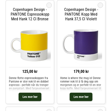
i
i
Copenhagen Design -
Copenhagen Design -
PANTONE Espressokopp
PANTONE Kopp Med
Med Hank 12 Cl Bronse
Hank 37,5 Cl Violett
125,00 kr
179,00 kr
Denne flotte espressokoppen fra
Home is where the mug is! Denne
Pantone er stor nok til en dobbel
rommer nok til å få deg opp om
espresso - perfekt når du trenger
morgenen og er perfekt til en stor
en pangstart. Med fargeuniverset
kopp kaffe. Med fargeuniverset til
til Pantone kan du velge din
Pantone kan du velge din
personlige farge til
personlige farge til
Les mer her
Les mer her
favorittkoppen. Hver kopp er i
favorittkoppen. Hver kopp er i
fineste benporselen.
fineste benporselen.