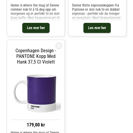
Home is where the mug is! Denne
Denne flotte espressokoppen fra
rommer nok til å få deg opp om
Pantone er stor nok til en dobbel
morgenen og er perfekt til en stor
espresso - perfekt når du trenger
kopp kaffe. Med fargeuniverset til
en pangstart. Med fargeuniverset
Pantone kan du velge din
til Pantone kan du velge din
personlige farge til
personlige farge til
Les mer her
Les mer her
favorittkoppen. Hver kopp er i
favorittkoppen. Hver kopp er i
fineste benporselen.
fineste benporselen.
i
Copenhagen Design -
PANTONE Kopp Med
Hank 37,5 Cl Violett
179,00 kr
Home is where the mug is! Denne