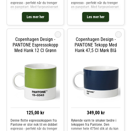
espresso - perfekt når du trenger
espresso - perfekt når du trenger
en pangstart. Med fargeuniverset
en pangstart. Med fargeuniverset
til Pantone kan du velge din
til Pantone kan du velge din
personlige farge til
personlige farge til
Les mer her
Les mer her
favorittkoppen. Hver kopp er i
favorittkoppen. Hver kopp er i
fineste benporselen.
fineste benporselen.
i
i
Copenhagen Design -
Copenhagen Design -
PANTONE Espressokopp
PANTONE Tekopp Med
Med Hank 12 Cl Grønn
Hank 47,5 Cl Mørk Blå
125,00 kr
349,00 kr
Denne flotte espressokoppen fra
Rykende varm te smaker bedre i
Pantone er stor nok til en dobbel
tekoppen fra Pantone. Den
espresso - perfekt når du trenger
rommer hele 475ml slik at du kan