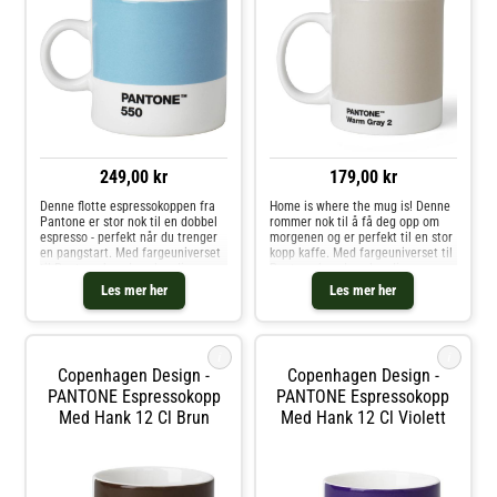
249,00 kr
179,00 kr
Denne flotte espressokoppen fra
Home is where the mug is! Denne
Pantone er stor nok til en dobbel
rommer nok til å få deg opp om
espresso - perfekt når du trenger
morgenen og er perfekt til en stor
en pangstart. Med fargeuniverset
kopp kaffe. Med fargeuniverset til
til Pantone kan du velge din
Pantone kan du velge din
personlige farge til
personlige farge til
Les mer her
Les mer her
favorittkoppen. Hver kopp er i
favorittkoppen. Hver kopp er i
fineste benporselen.
fineste benporselen.
i
i
Copenhagen Design -
Copenhagen Design -
PANTONE Espressokopp
PANTONE Espressokopp
Med Hank 12 Cl Brun
Med Hank 12 Cl Violett