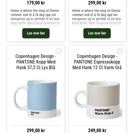
179,00 kr
299,00 kr
Home is where the mug is! Denne
Home is where the mug is! Denne
rommer nok til å få deg opp om
rommer nok til å få deg opp om
morgenen og er perfekt til en stor
morgenen og er perfekt til en stor
kopp kaffe. Med fargeuniverset til
kopp kaffe. Med fargeuniverset til
Pantone kan du velge din
Pantone kan du velge din
personlige farge til
personlige farge til
Les mer her
Les mer her
favorittkoppen. Hver kopp er i
favorittkoppen. Hver kopp er i
fineste benporselen.
fineste benporselen.
i
i
Copenhagen Design -
Copenhagen Design -
PANTONE Kopp Med
PANTONE Espressokopp
Hank 37,5 Cl Lys Blå
Med Hank 12 Cl Varm Grå
299,00 kr
249,00 kr