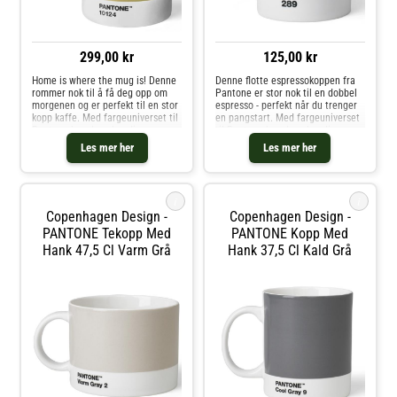
299,00 kr
125,00 kr
Home is where the mug is! Denne
Denne flotte espressokoppen fra
rommer nok til å få deg opp om
Pantone er stor nok til en dobbel
morgenen og er perfekt til en stor
espresso - perfekt når du trenger
kopp kaffe. Med fargeuniverset til
en pangstart. Med fargeuniverset
Pantone kan du velge din
til Pantone kan du velge din
personlige farge til
personlige farge til
Les mer her
Les mer her
favorittkoppen. Hver kopp er i
favorittkoppen. Hver kopp er i
fineste benporselen.
fineste benporselen.
i
i
Copenhagen Design -
Copenhagen Design -
PANTONE Tekopp Med
PANTONE Kopp Med
Hank 47,5 Cl Varm Grå
Hank 37,5 Cl Kald Grå