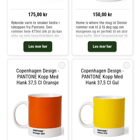
175,00 kr
150,00 kr
Rykende varm te smaker bedre i
Home is where the mug is! Denne
tekoppen fra Pantone. Den
rommer nok til å få deg opp om
rommer hele 475ml slik at du kan
morgenen og er perfekt til en stor
sitte og nyte favorittdrikken din
kopp kaffe. Med fargeuniverset til
lenge. Med fargeuniverset til
Pantone kan du velge din
Pantone kan du velge din
personlige farge til
Les mer her
Les mer her
personlige farge til
favorittkoppen. Hver kopp er i
favorittkoppen. Hver kopp er i
fineste benporselen.
fineste benporselen
i
i
Copenhagen Design -
Copenhagen Design -
PANTONE Kopp Med
PANTONE Kopp Med
Hank 37,5 Cl Oransje
Hank 37,5 Cl Gul