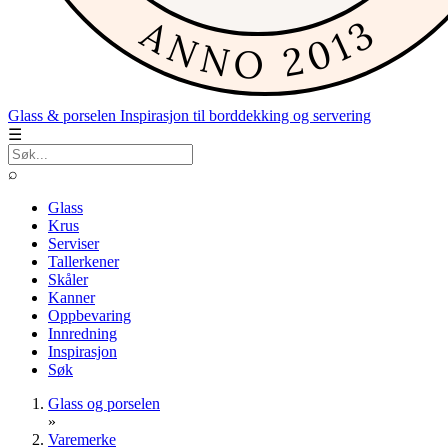
Glass & porselen
Inspirasjon til borddekking og servering
☰
⌕
Glass
Krus
Serviser
Tallerkener
Skåler
Kanner
Oppbevaring
Innredning
Inspirasjon
Søk
Glass og porselen
»
Varemerke