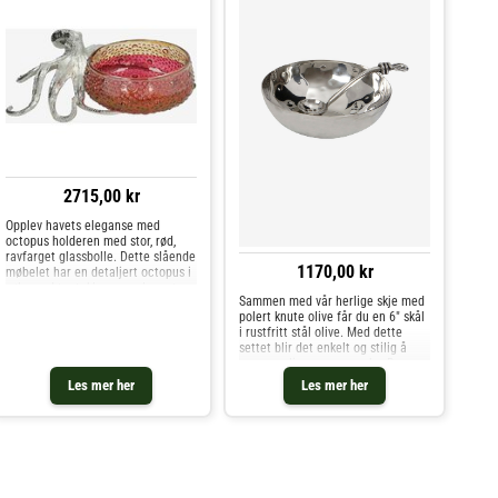
2715,00 kr
Opplev havets eleganse med
octopus holderen med stor, rød,
ravfarget glassbolle. Dette slående
1170,00 kr
møbelet har en detaljert octopus i
sølv, med tentakler som elegant
Sammen med vår herlige skje med
omfavner den røde, ravfargede
polert knute olive får du en 6" skål
glassskålen. Skålens strukturerte
i rustfritt stål olive. Med dette
overflate tilfører et sn
settet blir det enkelt og stilig å
servere oliven som snacks. Begge
deler tåler oppvaskmaskin, og
Les mer her
Les mer her
holder seg uendelig blanke ved
gjentatt kontakt med oljer og
eddiker.