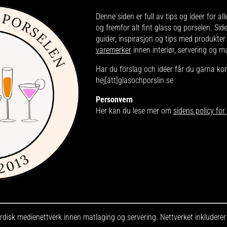
Denne siden er full av tips og ideer for all
og fremfor alt fint glass og porselen. Sid
guider, inspirasjon og tips med produkter
varemerker
innen interiør, servering og m
Har du förslag och idéer får du gärna ko
hej[ätt]glasochporslin.se
Personvern
Her kan du lese mer om
sidens policy fo
disk medienettverk innen matlaging og servering. Nettverket inkludere