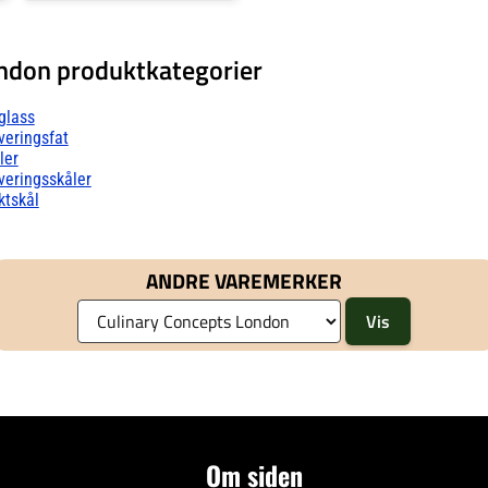
ondon produktkategorier
glass
veringsfat
ler
veringsskåler
ktskål
ANDRE VAREMERKER
Om siden