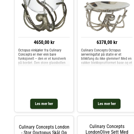
over i-en på din barware-samling.
dine.Legg prikken over i-en til din
barutstyr-samling med disse stilige
vinglassene Aqua.
4650,00 kr
6378,00 kr
Octopus vinkjøler fra Culinary
Culinary Concepts Octopus
Concepts er mer enn bare
serveringsfat på stativ er et
funksjonell – den er et kunstverk
blikkfang du ikke glemmer! Med en
på bordet. Den store glassbollen
vakker blekksprutformet base og et
hviler i armene på en stilig
elegant fat designet som et skjell,
blekksprut i metall, og fungerer like
er dette serveringssettet laget for
godt som vinkjøler, fruktbolle eller
de som elsker det lille
dekorativ skål.Fyll med
ekstra.Perfekt til østers, sk
Les mer her
Les mer her
Culinary Concepts
Culinary Concepts London
LondonOlive Sett Med
- Stor Ooctopus Skål Og