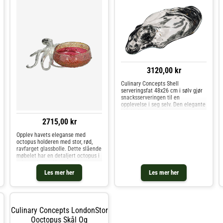
3120,00 kr
Culinary Concepts Shell
serveringsfat 48x26 cm i sølv gjør
snacksserveringen til en
opplevelse i seg selv. Den elegante
blåskjellformen skaper en
iøynefallende base for chips, reker,
2715,00 kr
småretter eller skalldyr – mens
den lille fordypningen i skallet er
Opplev havets eleganse med
octopus holderen med stor, rød,
ravfarget glassbolle. Dette slående
møbelet har en detaljert octopus i
sølv, med tentakler som elegant
omfavner den røde, ravfargede
Les mer her
Les mer her
glassskålen. Skålens strukturerte
overflate tilfører et snev av
raffinement, noe som gjør den
perfekt til bruk ved spisebordet for
å servere snacks, holde tilbehør til
Culinary Concepts LondonStor
drinker eller som et dristig
dekorativt innslag.
Ooctopus Skål Og