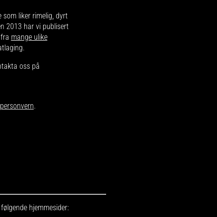
e som liker rimelig, dyrt
en 2013 har vi publisert
 fra
mange ulike
atlaging.
ntakta oss på
r personvern
.
r følgende hjemmesider: