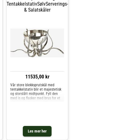
TentakkelstativSølvServerings-
& Salatskåler
11535,00 kr
Vår store blekksprutskål med
tentakkelstativ blir et majestetisk
og storslått midtpunkt. Fyll den
med is og flasker med brus for et
champagnebad som skiller seg ut.
Les mer her