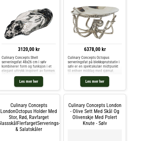
3120,00 kr
6378,00 kr
Culinary Concepts Shell
Culinary Concepts Octopus
serveringsfat 48x26 cm i sølv
serveringsfat på blekksprutstativ i
kombinerer form og funksjon i et
sølv er en spektakulær midtpunkt
elegant uttrykk inspirert av formen
til enhver middag med sjømat.
på et blåskjell. Med blankpolert
Server fatet fylt med is og ferske
finish og sofistikert design er dette
østers, og skap en maritim
Les mer her
Les mer her
et fat som løfter enhver servering
atmosfære med luksuriøs finish.
– enten du bruker det
Det forseggjorte stativet i for
Culinary Concepts
Culinary Concepts London
LondonOctopus Holder Med
- Olive Sett Med Skål Og
Stor, Rød, Ravfarget
Olivenskje Med Polert
lassskålFlerfargetServerings-
Knute - Sølv
& Salatskåler