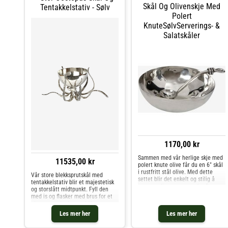
Skål Og Olivenskje Med
Tentakkelstativ - Sølv
Polert
KnuteSølvServerings- &
Salatskåler
1170,00 kr
Sammen med vår herlige skje med
11535,00 kr
polert knute olive får du en 6" skål
i rustfritt stål olive. Med dette
Vår store blekksprutskål med
settet blir det enkelt og stilig å
tentakkelstativ blir et majestetisk
servere oliven som snacks. Begge
og storslått midtpunkt. Fyll den
deler tåler oppvaskmaskin, og
med is og flasker med brus for et
holder seg uendelig blanke ved
champagnebad som skiller seg ut.
gjentatt kontakt m
Les mer her
Les mer her