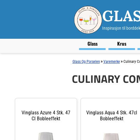
GLAS
Inspirasjon til bordde
Glass
Krus
»
»
Glass Og Porselen
Varemerke
Culinary C
CULINARY CO
Vinglass Azure 4 Stk. 47
Vinglass Aqua 4 Stk. 47cl
Cl Bobleeffekt
Bobleeffekt