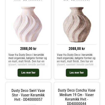
Design.
2088,00 kr
2088,00 kr
Vase fra Dusty Deco i keramikk
Vase fra Dusty Deco i keramikk
med organiske, bølgete former og
med organiske, bølgete former og
en matt, malt finish. Den har en
en matt, malt finish. Den har en
glasert, vanntett innside perfekt
glasert, vanntett innside perfekt
for snittblomster og kvister.
for snittblomster og kvister.
Designet av Edin & Lina Kjellvertz.
Designet av Edin & Lina Kjellvertz.
Les mer her
Les mer her
Om vasen fra Dusty Deco- Finnes i
Om vasen fra Dusty Deco- Finnes i
forskjellige varianter.- Vanntett
forskjellige varianter.- Vanntett
innside.- Designet av Edin & Lina
innside.- Designet av Edin & Lina
Kjellvertz.- Originaldesign fra
Kjellvertz.- Originaldesign fra
2024. Kjøp Vaser og andre
2024. Kjøp Vaser og andre
Dusty Deco Concha Vase
Dusty Deco Swirl Vase
Dekorasjon hos Royal Design.
Dekorasjon hos Royal Design.
Medium 19 Cm - Vaser
Stor - Vaser Keramikk
Keramikk Hvit -
Hvit - DD40000057
DD40000044