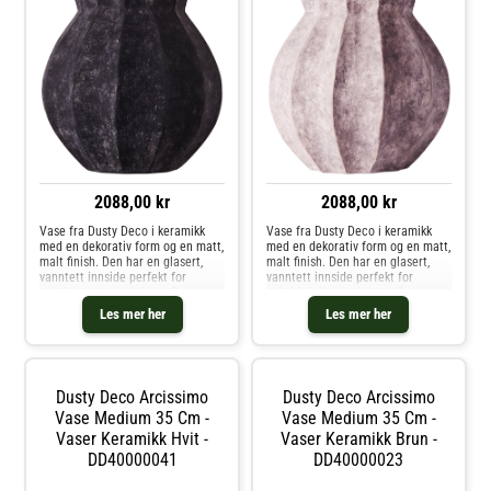
2088,00 kr
2088,00 kr
Vase fra Dusty Deco i keramikk
Vase fra Dusty Deco i keramikk
med en dekorativ form og en matt,
med en dekorativ form og en matt,
malt finish. Den har en glasert,
malt finish. Den har en glasert,
vanntett innside perfekt for
vanntett innside perfekt for
snittblomster og kvister. Designet
snittblomster og kvister. Designet
av Edin & Lina Kjellvertz. Om
av Edin & Lina Kjellvertz. Om
Les mer her
Les mer her
vasen fra Dusty Deco- Vanntett
vasen fra Dusty Deco- Vanntett
innside.- Designet av Edin & Lina
innside.- Designet av Edin & Lina
Kjellvertz.- Originaldesign fra
Kjellvertz.- Originaldesign fra
2024. Kjøp Vaser og andre
2024. Kjøp Vaser og andre
Dekorasjon hos Royal Design.
Dekorasjon hos Royal Design.
Dusty Deco Arcissimo
Dusty Deco Arcissimo
Vase Medium 35 Cm -
Vase Medium 35 Cm -
Vaser Keramikk Hvit -
Vaser Keramikk Brun -
DD40000041
DD40000023