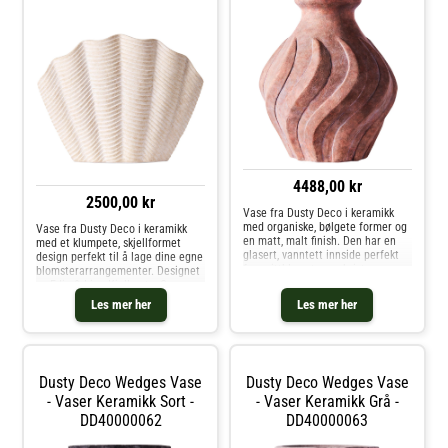
4488,00 kr
2500,00 kr
Vase fra Dusty Deco i keramikk
med organiske, bølgete former og
Vase fra Dusty Deco i keramikk
en matt, malt finish. Den har en
med et klumpete, skjellformet
glasert, vanntett innside perfekt
design perfekt til å lage dine egne
for snittblomster og kvister.
blomsterarrangementer. Designet
Designet av Edin & Lina Kjellvertz.
av Edin & Lina Kjellvertz. Om
Om vasen fra Dusty Deco- Finnes i
vasen fra Dusty Deco- Velg
Les mer her
Les mer her
forskjellige varianter.- Vanntett
mellom ulike farger og størrelser.-
innside.- Designet av Edin & Lina
Hver artikkel er unik og kan
Kjellvertz.- Originaldesign fra
variere litt i utseende.- Designet
2024. Kjøp Vaser og andre
av Edin & Lina Kjellvertz. Kjøp
Dekorasjon hos Royal Design.
Vaser og andre Dekorasjon hos
Dusty Deco Wedges Vase
Dusty Deco Wedges Vase
Royal Design.
- Vaser Keramikk Sort -
- Vaser Keramikk Grå -
DD40000062
DD40000063