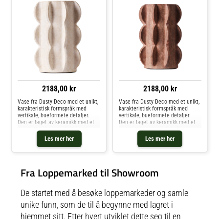
2188,00 kr
2188,00 kr
Vase fra Dusty Deco med et unikt,
Vase fra Dusty Deco med et unikt,
karakteristisk formspråk med
karakteristisk formspråk med
vertikale, bueformete detaljer.
vertikale, bueformete detaljer.
Den er laget av keramikk med et
Den er laget av keramikk med et
vanntett belegg perfekt for
vanntett belegg perfekt for
snittblomster og kvister. Designet
snittblomster og kvister. Designet
Les mer her
Les mer her
av Edin & Lina Kjellvertz. Om
av Edin & Lina Kjellvertz. Om
vasen fra Dusty Deco- Velg
vasen fra Dusty Deco- Velg
mellom ulike farger og størrelser.-
mellom ulike farger og størrelser.-
Håndlaget.- Hver artikkel er unik
Håndlaget.- Hver artikkel er unik
Fra Loppemarked til Showroom
og kan variere litt i utseende.-
og kan variere litt i utseende.-
Designet av Edin & Lina
Designet av Edin & Lina
Kjellvertz.- Vanntett. Kjøp Vaser
Kjellvertz.- Vanntett. Kjøp Vaser
og andre Dekorasjon hos Royal
og andre Dekorasjon hos Royal
De startet med å besøke loppemarkeder og samle
Design.
Design.
unike funn, som de til å begynne med lagret i
hjemmet sitt. Etter hvert utviklet dette seg til en