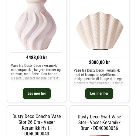
4488,00 kr
2000,00 kr
Vase fra Dusty Deco i keramikk
med organiske, bølgete former og
Vase fra Dusty Deco i keramikk
en matt, malt finish. Den har en
med et klumpete, skjellformet
glasert, vanntett innside perfekt
design perfekt til å lage dine egne
for snittblomster og kvister.
blomsterarrangementer. Designet
Designet av Edin & Lina Kjellvertz.
av Edin & Lina Kjellvertz. Om
Om vasen fra Dusty Deco- Finnes i
vasen fra Dusty Deco- Velg
Les mer her
Les mer her
forskjellige varianter.- Vanntett
mellom ulike farger og størrelser.-
innside.- Designet av Edin & Lina
Hver artikkel er unik og kan
Kjellvertz.- Originaldesign fra
variere litt i utseende.- Designet
2024. Kjøp Vaser og andre
av Edin & Lina Kjellvertz. Kjøp
Dekorasjon hos Royal Design.
Vaser og andre Dekorasjon hos
Dusty Deco Concha Vase
Dusty Deco Swirl Vase
Royal Design.
Stor 26 Cm - Vaser
Stor - Vaser Keramikk
Keramikk Hvit -
Brun - DD40000056
DD40000043