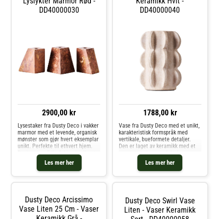
Lyslykter Marmor Rød -
Keramikk Hvit -
DD40000030
DD40000040
2900,00 kr
1788,00 kr
Lysestaker fra Dusty Deco i vakker
Vase fra Dusty Deco med et unikt,
marmor med et levende, organisk
karakteristisk formspråk med
mønster som gjør hvert eksemplar
vertikale, bueformete detaljer.
unikt. Perfekte til ethvert hjem.
Den er laget av keramikk med et
Designet av Edin & Lina Kjellvertz.
vanntett belegg perfekt for
Om lysestakene fra Dusty Deco-
snittblomster og kvister. Designet
Les mer her
Les mer her
Laget av marmor.- Sett med 3
av Edin & Lina Kjellvertz. Om
lysestaker.- Designet av Edin &
vasen fra Dusty Deco- Velg
Lina Kjellvertz.- Produktet er laget
mellom ulike farger og størrelser.-
av naturlig materiale, noe som
Håndlaget.- Hver artikkel er unik
gjør at hver vare er unik. Kjøp
og kan variere litt i utseende.-
Dusty Deco Arcissimo
Dusty Deco Swirl Vase
Lyslykter og andre Lysestaker &
Designet av Edin & Lina
Lyslykter hos Royal Design.
Vase Liten 25 Cm - Vaser
Kjellvertz.- Vanntett. Kjøp Vaser
Liten - Vaser Keramikk
og andre Dekorasjon hos Royal
Keramikk Grå -