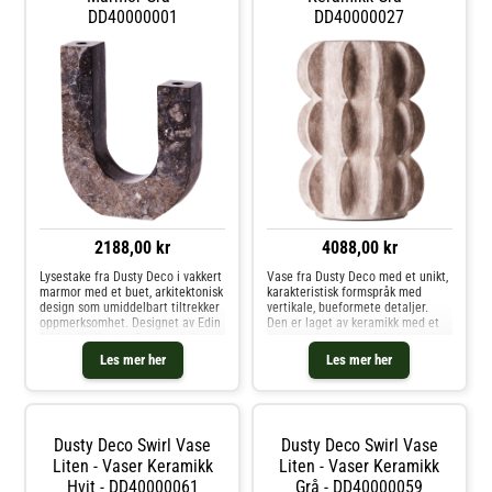
Design.
DD40000001
DD40000027
2188,00 kr
4088,00 kr
Lysestake fra Dusty Deco i vakkert
Vase fra Dusty Deco med et unikt,
marmor med et buet, arkitektonisk
karakteristisk formspråk med
design som umiddelbart tiltrekker
vertikale, bueformete detaljer.
oppmerksomhet. Designet av Edin
Den er laget av keramikk med et
& Lina Kjellvertz. Om lysestaken
vanntett belegg perfekt for
fra Dusty Deco- Finnes i
snittblomster og kvister. Designet
Les mer her
Les mer her
forskjellige farger.- Produktet er
av Edin & Lina Kjellvertz. Om
laget av naturlig materiale, noe
vasen fra Dusty Deco- Velg
som gjør at hver vare er unik.-
mellom ulike farger og størrelser.-
100% marmor.- Designet av Edin &
Håndlaget.- Hver artikkel er unik
Lina Kjellvertz. Kjøp Lyslykter og
og kan variere litt i utseende.-
Dusty Deco Swirl Vase
Dusty Deco Swirl Vase
andre Lysestaker & Lyslykter hos
Designet av Edin & Lina
Royal Design.
Kjellvertz.- Vanntett. Kjøp Vaser
Liten - Vaser Keramikk
Liten - Vaser Keramikk
og andre Dekorasjon hos Royal
Hvit - DD40000061
Grå - DD40000059