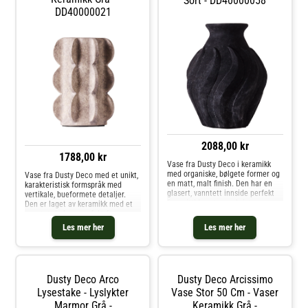
Sort - DD40000058
Design.
DD40000021
2088,00 kr
1788,00 kr
Vase fra Dusty Deco i keramikk
med organiske, bølgete former og
Vase fra Dusty Deco med et unikt,
en matt, malt finish. Den har en
karakteristisk formspråk med
glasert, vanntett innside perfekt
vertikale, bueformete detaljer.
for snittblomster og kvister.
Den er laget av keramikk med et
Designet av Edin & Lina Kjellvertz.
vanntett belegg perfekt for
Om vasen fra Dusty Deco- Finnes i
snittblomster og kvister. Designet
Les mer her
Les mer her
forskjellige varianter.- Vanntett
av Edin & Lina Kjellvertz. Om
innside.- Designet av Edin & Lina
vasen fra Dusty Deco- Velg
Kjellvertz.- Originaldesign fra
mellom ulike farger og størrelser.-
2024. Kjøp Vaser og andre
Håndlaget.- Hver artikkel er unik
Dekorasjon hos Royal Design.
og kan variere litt i utseende.-
Dusty Deco Arco
Dusty Deco Arcissimo
Designet av Edin & Lina
Kjellvertz.- Vanntett. Kjøp Vaser
Lysestake - Lyslykter
Vase Stor 50 Cm - Vaser
og andre Dekorasjon hos Royal
Marmor Grå -
Keramikk Grå -