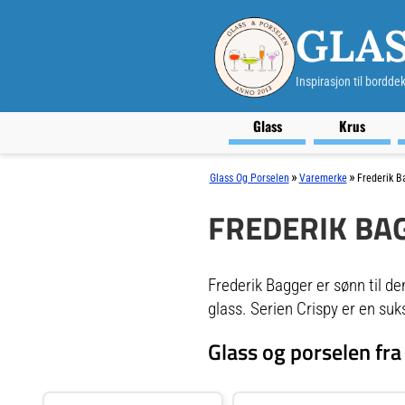
GLAS
Inspirasjon til bordde
Glass
Krus
»
»
Glass Og Porselen
Varemerke
Frederik B
FREDERIK BA
Frederik Bagger er sønn til d
glass. Serien Crispy er en suk
Glass og porselen fra