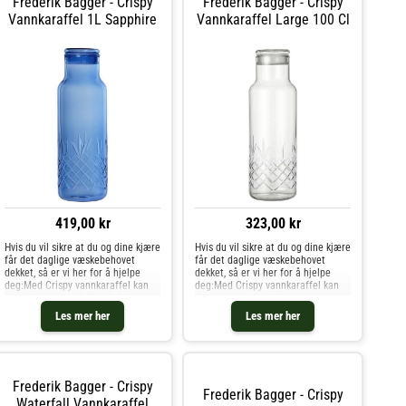
Frederik Bagger - Crispy
Frederik Bagger - Crispy
Vannkaraffel 1L Sapphire
Vannkaraffel Large 100 Cl
419,00 kr
323,00 kr
Hvis du vil sikre at du og dine kjære
Hvis du vil sikre at du og dine kjære
får det daglige væskebehovet
får det daglige væskebehovet
dekket, så er vi her for å hjelpe
dekket, så er vi her for å hjelpe
deg:Med Crispy vannkaraffel kan
deg:Med Crispy vannkaraffel kan
du stolt servere deilige kalde
du stolt servere deilige kalde
drikker til gjestene dine, enten det
drikker til gjestene dine, enten det
Les mer her
Les mer her
er til hverdagslige eller festlige
er til hverdagslige eller festlige
arrangementer.
arrangementer.
Frederik Bagger - Crispy
Frederik Bagger - Crispy
Waterfall Vannkaraffel