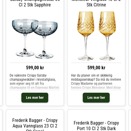
Cl 2 Stk Sapphire
Stk Citrine
599,00 kr
599,00 kr
De vakreste Crispy Gatsby
Har du planer om et skikkelig
champagneskåler i krystallglass,
middagsselskap? Da må du invitere
som egner seg til alt fra
Crispy Madame og partneren
champagne til en Espresso Martini
hennes Crispy Monsieur. Med disse
eller som et festlig innslag på
to gjestene på bordet er du
frokostbordet.
garantert en perfekt kveld. Du kan
Les mer her
Les mer her
også med fordel invitere Crispy
Mate!
Frederik Bagger - Crispy
Frederik Bagger - Crispy
Aqua Vannglass 23 Cl 2
Port 10 Cl 2 Stk Dark