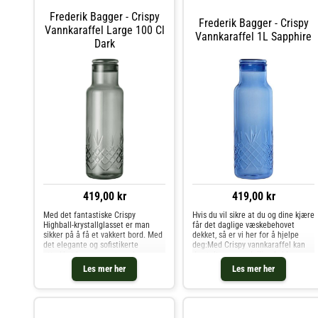
Frederik Bagger - Crispy
Frederik Bagger - Crispy
Vannkaraffel Large 100 Cl
Vannkaraffel 1L Sapphire
Dark
419,00 kr
419,00 kr
Med det fantastiske Crispy
Hvis du vil sikre at du og dine kjære
Highball-krystallglasset er man
får det daglige væskebehovet
sikker på å få et vakkert bord. Med
dekket, så er vi her for å hjelpe
det elegante og sofistikerte
deg:Med Crispy vannkaraffel kan
uttrykket kan man nyte enhver
du stolt servere deilige kalde
form for drikke, enten det er et
drikker til gjestene dine, enten det
Les mer her
Les mer her
glass iskaldt vann eller en vakker
er til hverdagslige eller festlige
drink på festen.
arrangementer.