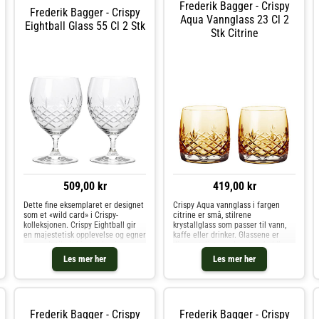
Frederik Bagger - Crispy
Frederik Bagger - Crispy
Aqua Vannglass 23 Cl 2
Eightball Glass 55 Cl 2 Stk
Stk Citrine
509,00 kr
419,00 kr
Dette fine eksemplaret er designet
Crispy Aqua vannglass i fargen
som et «wild card» i Crispy-
citrine er små, stilrene
kolleksjonen. Crispy Eightball gir
krystallglass som passer til vann,
en majestetisk opplevelse og egner
kaffe eller drinker. Glassene er
seg godt til alt hjertet begjærer.
diamantslipte og laget av holdbar
Perfekt til den vakre desserten,
krystall fri for tilsatt bly, noe som
Les mer her
Les mer her
juicen eller yndlingsdrinken din.
gir både et eksklusivt uttrykk og en
luksuriøs følelse
Frederik Bagger - Crispy
Frederik Bagger - Crispy