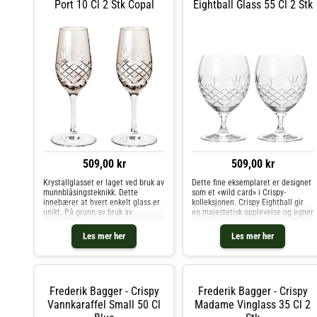
Port 10 Cl 2 Stk Copal
Eightball Glass 55 Cl 2 Stk
509,00 kr
509,00 kr
Krystallglasset er laget ved bruk av
Dette fine eksemplaret er designet
munnblåsingsteknikk. Dette
som et «wild card» i Crispy-
innebærer at hvert enkelt glass er
kolleksjonen. Crispy Eightball gir
unikt. På grunn av bruk av
en majestetisk opplevelse og egner
munnblåsingsteknikken kan det
seg godt til alt hjertet begjærer.
oppstå små luftbobler, men de er
Perfekt til den vakre desserten,
Les mer her
Les mer her
bare en del av sjarmen. Hvis du
juicen eller yndlingsdrinken din.
allerede har dekket bordet me
Frederik Bagger - Crispy
Frederik Bagger - Crispy
Vannkaraffel Small 50 Cl
Madame Vinglass 35 Cl 2