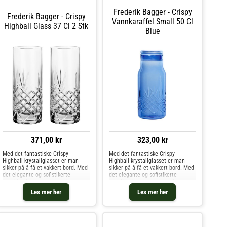
Frederik Bagger - Crispy
Frederik Bagger - Crispy
Vannkaraffel Small 50 Cl
Highball Glass 37 Cl 2 Stk
Blue
371,00 kr
323,00 kr
Med det fantastiske Crispy
Med det fantastiske Crispy
Highball-krystallglasset er man
Highball-krystallglasset er man
sikker på å få et vakkert bord. Med
sikker på å få et vakkert bord. Med
det elegante og sofistikerte
det elegante og sofistikerte
uttrykket kan man nyte enhver
uttrykket kan man nyte enhver
form for drikke, enten det er et
form for drikke, enten det er et
Les mer her
Les mer her
glass iskaldt vann eller en vakker
glass iskaldt vann eller en vakker
drink på festen.
drink på festen.