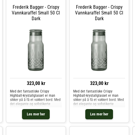
Frederik Bagger - Crispy
Frederik Bagger - Crispy
Vannkaraffel Small 50 Cl
Vannkaraffel Small 50 Cl
Dark
Dark
323,00 kr
323,00 kr
Med det fantastiske Crispy
Med det fantastiske Crispy
Highball-krystallglasset er man
Highball-krystallglasset er man
sikker på å få et vakkert bord. Med
sikker på å få et vakkert bord. Med
det elegante og sofistikerte
det elegante og sofistikerte
uttrykket kan man nyte enhver
uttrykket kan man nyte enhver
form for drikke, enten det er et
form for drikke, enten det er et
Les mer her
Les mer her
glass iskaldt vann eller en vakker
glass iskaldt vann eller en vakker
drink på festen.
drink på festen.