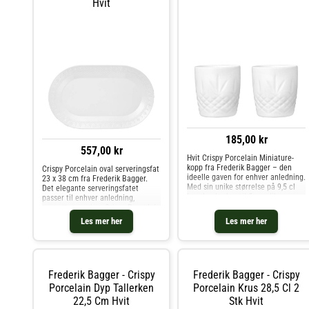
Hvit
185,00 kr
557,00 kr
Hvit Crispy Porcelain Miniature-
kopp fra Frederik Bagger – den
Crispy Porcelain oval serveringsfat
ideelle gaven for enhver anledning.
23 x 38 cm fra Frederik Bagger.
Med sin unike størrelse på 9,5 cl
Det elegante serveringsfatet
kan den brukes til flere ulike
passer til enhver anledning,
formål. Den kan brukes som en
uansett servering. Crispy Porcelain
sjarmerende telysholder, til å holde
kjennetegnes ved de enkle og
Les mer her
Les mer her
krydder på kjøkkene
elegante detaljene som har bestått
tidens test. Serien er p
Frederik Bagger - Crispy
Frederik Bagger - Crispy
Porcelain Dyp Tallerken
Porcelain Krus 28,5 Cl 2
22,5 Cm Hvit
Stk Hvit