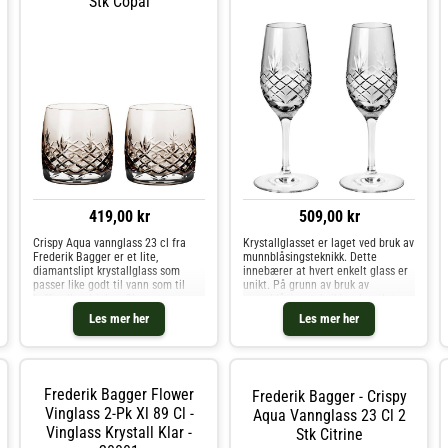
Stk Copal
419,00 kr
509,00 kr
Crispy Aqua vannglass 23 cl fra
Krystallglasset er laget ved bruk av
Frederik Bagger er et lite,
munnblåsingsteknikk. Dette
diamantslipt krystallglass som
innebærer at hvert enkelt glass er
passer like godt til vann som til
unikt. På grunn av bruk av
kaffe eller drinker. Glasset er
munnblåsingsteknikken kan det
produsert i holdbar krystall uten
oppstå små luftbobler, men de er
Les mer her
Les mer her
tilsatt bly, og den fasetterte
bare en del av sjarmen. Hvis du
overflaten fanger lyset på e
allerede har dekket bordet me
Frederik Bagger Flower
Frederik Bagger - Crispy
Vinglass 2-Pk Xl 89 Cl -
Aqua Vannglass 23 Cl 2
Vinglass Krystall Klar -
Stk Citrine