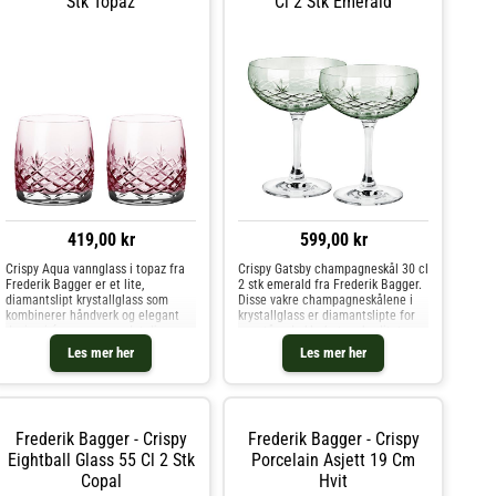
Stk Topaz
Cl 2 Stk Emerald
419,00 kr
599,00 kr
Crispy Aqua vannglass i topaz fra
Crispy Gatsby champagneskål 30 cl
Frederik Bagger er et lite,
2 stk emerald fra Frederik Bagger.
diamantslipt krystallglass som
Disse vakre champagneskålene i
kombinerer håndverk og elegant
krystallglass er diamantslipte for
design i én og samme detalj.
enestående klarhet og kvalitet.
Glasset er produsert i holdbart
Med en kapasitet på 30 cl og en
Les mer her
Les mer her
krystall uten tilsatt bly, og den
høyde på 14,4 cm er de perfekte
varme topazfargen gir en eksklu
for alt fra champag
Frederik Bagger - Crispy
Frederik Bagger - Crispy
Eightball Glass 55 Cl 2 Stk
Porcelain Asjett 19 Cm
Copal
Hvit