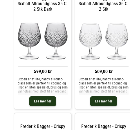
Sixball Allroundglass 36 Cl
Sixball Allroundglass 36 Cl
2 Stk Dark
2 Stk
599,00 kr
509,00 kr
Sixball er et lite, handy allround-
Sixball er et lite, handy allround-
glass som er perfekt til cognac og
glass som er perfekt til cognac og
likør, en liten spesialøl, brus og som
likør, en liten spesialøl, brus og som
vannglass med stett til en elegant
vannglass med stett til en elegant
borddekking.
borddekking.
Les mer her
Les mer her
Frederik Bagger - Crispy
Frederik Bagger - Crispy