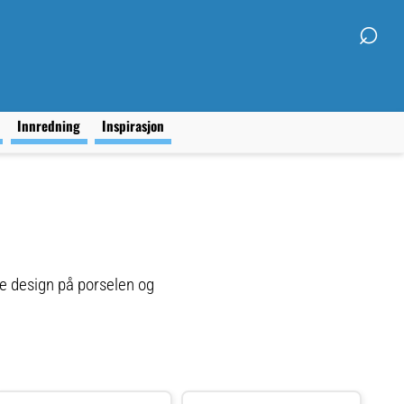
⌕
g
Innredning
Inspirasjon
ne design på porselen og