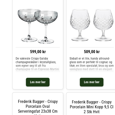
599,00 kr
509,00 kr
De vakreste Crispy Gatsby
Sixball er et lite, handy allround-
champagneskåler i krystallglass,
glass som er perfekt til cognac og
som egner seg til alt fra
likør, en liten spesialøl, brus og som
champagne til en Espresso Martini
vannglass med stett til en elegant
eller som et festlig innslag på
borddekking.
frokostbordet.
Les mer her
Les mer her
Frederik Bagger - Crispy
Frederik Bagger - Crispy
Porcelain Oval
Porcelain Mini Kopp 9,5 Cl
Serveringsfat 23x38 Cm
2 Stk Hvit