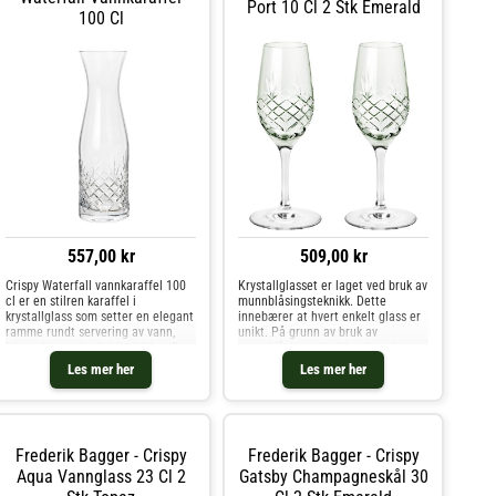
Port 10 Cl 2 Stk Emerald
100 Cl
557,00 kr
509,00 kr
Crispy Waterfall vannkaraffel 100
Krystallglasset er laget ved bruk av
cl er en stilren karaffel i
munnblåsingsteknikk. Dette
krystallglass som setter en elegant
innebærer at hvert enkelt glass er
ramme rundt servering av vann,
unikt. På grunn av bruk av
juice eller andre kalde drikker. Den
munnblåsingsteknikken kan det
klare overflaten gir et lekkert spill
oppstå små luftbobler, men de er
Les mer her
Les mer her
av lys og refleksjoner på bordet, og
bare en del av sjarmen. Hvis du
det rause
allerede har dekket bordet me
Frederik Bagger - Crispy
Frederik Bagger - Crispy
Aqua Vannglass 23 Cl 2
Gatsby Champagneskål 30