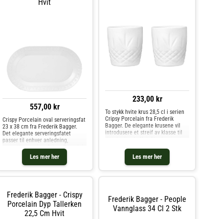
Hvit
233,00 kr
557,00 kr
To stykk hvite krus 28,5 cl i serien
Cripsy Porcelain fra Frederik
Crispy Porcelain oval serveringsfat
Bagger. De elegante krusene vil
23 x 38 cm fra Frederik Bagger.
introdusere et streif av klasse til
Det elegante serveringsfatet
ditt daglige koffeinfiks. Inspirert av
passer til enhver anledning,
krystallglassene har krusene et
uansett servering. Crispy Porcelain
stykke med vakre pregede detaljer
kjennetegnes ved de enkle og
Les mer her
Les mer her
som repres
elegante detaljene som har bestått
tidens test. Serien er p
Frederik Bagger - Crispy
Frederik Bagger - People
Porcelain Dyp Tallerken
Vannglass 34 Cl 2 Stk
22,5 Cm Hvit