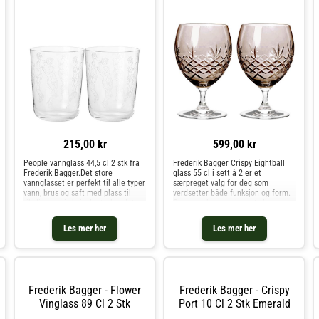
oppvaskmaskin. Kjøp Vinglass og
andre Glass hos Royal Design.
215,00 kr
599,00 kr
People vannglass 44,5 cl 2 stk fra
Frederik Bagger Crispy Eightball
Frederik Bagger.Det store
glass 55 cl i sett à 2 er et
vannglasset er perfekt til alle typer
særpreget valg for deg som
vann, brus og saft med plass til
verdsetter både funksjon og form.
rikelig med is hvis du ønsker det.
Glassene har en elegant slip og en
Samtidig er glasset så stort at det
varm copal-fargetone som tilfører
kan brukes til mye annet, for
dybde og karakter til enhver
Les mer her
Les mer her
eksempel til å op
servering.Crispy Eightball er
Frederik Bagger - Flower
Frederik Bagger - Crispy
Vinglass 89 Cl 2 Stk
Port 10 Cl 2 Stk Emerald