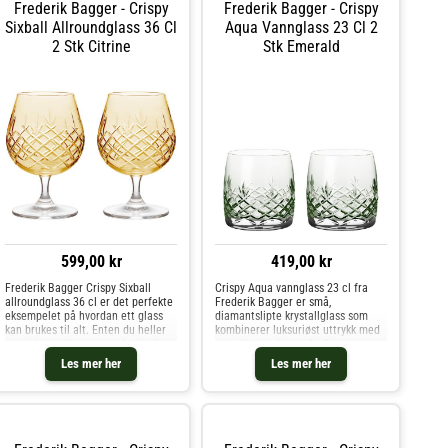
Frederik Bagger - Crispy
Frederik Bagger - Crispy
Sixball Allroundglass 36 Cl
Aqua Vannglass 23 Cl 2
2 Stk Citrine
Stk Emerald
599,00 kr
419,00 kr
Frederik Bagger Crispy Sixball
Crispy Aqua vannglass 23 cl fra
allroundglass 36 cl er det perfekte
Frederik Bagger er små,
eksempelet på hvordan ett glass
diamantslipte krystallglass som
kan brukes til alt. Enten du heller
kombinerer luksuriøst uttrykk med
opp juice, mikser en cocktail eller
en miljøvennlig profil. Glassene er
serverer en lekker dessert, gir disse
laget av bærekraftig krystall fri for
Les mer her
Les mer her
to glassene fra Crispy-serien deg
tilsatt bly, og det dekorative
både st
slipemønsteret fanger l