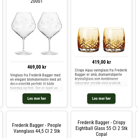
20001
419,00 kr
469,00 kr
Crispy Aqua vannglass fra Frederik
Bagger er små, diamantsliperte
Vinglass fra Frederik Bagger med
krystallglass som kombinerer
en elegant blomstermotiv med art
luksuriøst uttrykk med praktisk
deco-estetikk perfekt til både
funksjon. Glassene er laget av
hverdag og fest. Det er laget av
holdbar krystall fri for tilsatt bly, og
blyfri, tynn krystall i
den vakre detaljeringen fanger
premiumkvalitet med en unik
Les mer her
Les mer her
lyset på en måte som
klarhet. Vinglasset har en bred
kopp perfekt for kraftige rødviner.
Om vinglasset fra Frederik Bagger-
Elegant blomstermotiv med art
deco-estetikk.- Tynt design med en
Frederik Bagger - Crispy
unik klarhet.- Laget av krystall.- Fra
Frederik Bagger - People
serien Flower.- Selges i en 2-
Eightball Glass 55 Cl 2 Stk
Vannglass 44,5 Cl 2 Stk
pakning. Vedlikeholdsinstruksjoner
Copal
for vinglasset- Tåler