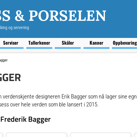
S & PORSELEN
kking og servering
Serviser
Tallerkener
Skåler
Kanner
Oppbevarin
agger
GGER
en verdenskjente designeren Erik Bagger som nå lager sine eg
sess over hele verden som ble lansert i 2015.
 Frederik Bagger