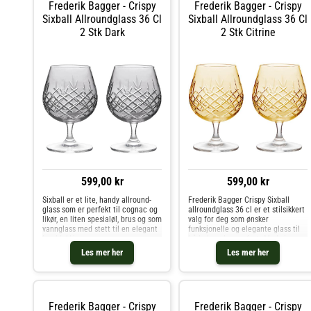
Frederik Bagger - Crispy
Frederik Bagger - Crispy
Sixball Allroundglass 36 Cl
Sixball Allroundglass 36 Cl
2 Stk Dark
2 Stk Citrine
599,00 kr
599,00 kr
Sixball er et lite, handy allround-
Frederik Bagger Crispy Sixball
glass som er perfekt til cognac og
allroundglass 36 cl er et stilsikkert
likør, en liten spesialøl, brus og som
valg for deg som ønsker
vannglass med stett til en elegant
funksjonelle og elegante glass til
borddekking.
både hverdag og fest. Med sin
distinkte form og diamantslipte
Les mer her
Les mer her
detaljer løfter disse
krystallglassene enhver servering –
en
Frederik Bagger - Crispy
Frederik Bagger - Crispy