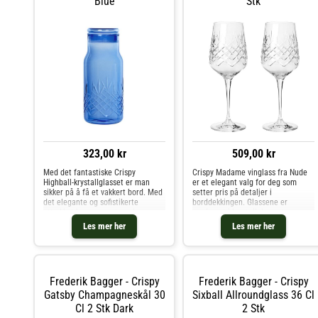
Blue
Stk
323,00 kr
509,00 kr
Med det fantastiske Crispy
Crispy Madame vinglass fra Nude
Highball-krystallglasset er man
er et elegant valg for deg som
sikker på å få et vakkert bord. Med
setter pris på detaljer i
det elegante og sofistikerte
borddekkingen. Glassene er
uttrykket kan man nyte enhver
produsert i krystallglass uten
form for drikke, enten det er et
tilsatt bly, og den diamantslipte
Les mer her
Les mer her
glass iskaldt vann eller en vakker
kanten gir en forfinet finish som
drink på festen.
fanger lyset vakkert i hver heving
Frederik Bagger - Crispy
Frederik Bagger - Crispy
Gatsby Champagneskål 30
Sixball Allroundglass 36 Cl
Cl 2 Stk Dark
2 Stk