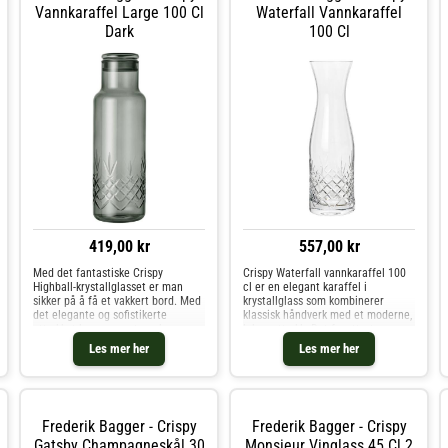
Vannkaraffel Large 100 Cl
Waterfall Vannkaraffel
Dark
100 Cl
419,00 kr
557,00 kr
Med det fantastiske Crispy
Crispy Waterfall vannkaraffel 100
Highball-krystallglasset er man
cl er en elegant karaffel i
sikker på å få et vakkert bord. Med
krystallglass som kombinerer
det elegante og sofistikerte
klassisk håndverk med et moderne,
uttrykket kan man nyte enhver
leken uttrykk. Det fasetterte
form for drikke, enten det er et
mønsteret fanger lyset og gir
Les mer her
Les mer her
glass iskaldt vann eller en vakker
karaffelen en livfull glød på bordet,
drink på festen.
mens den generøse størrelse
Frederik Bagger - Crispy
Frederik Bagger - Crispy
Gatsby Champagneskål 30
Monsieur Vinglass 45 Cl 2