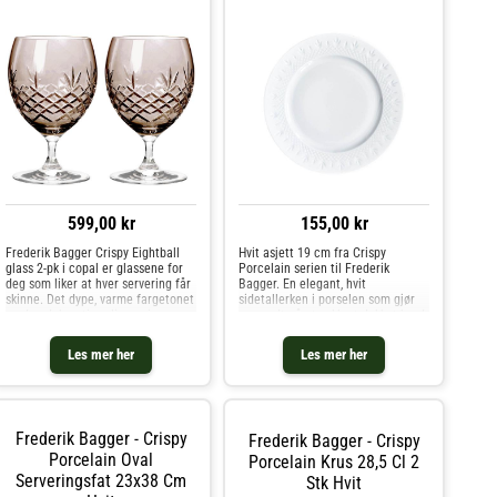
599,00 kr
155,00 kr
Frederik Bagger Crispy Eightball
Hvit asjett 19 cm fra Crispy
glass 2-pk i copal er glassene for
Porcelain serien til Frederik
deg som liker at hver servering får
Bagger. En elegant, hvit
skinne. Det dype, varme fargetonet
sidetallerken i porselen som gjør
og den dekorative slipen gir
seg godt på et vakkert dekket bord.
glassene et luksuriøst uttrykk, og
Perfekt til lunsjen med vennene og
det romslige designet gjør dem
familien eller til det store
Les mer her
Les mer her
perfekte til båd
middagsselskapet. Kan med fordel
Frederik Bagger - Crispy
Frederik Bagger - Crispy
Porcelain Oval
Porcelain Krus 28,5 Cl 2
Serveringsfat 23x38 Cm
Stk Hvit