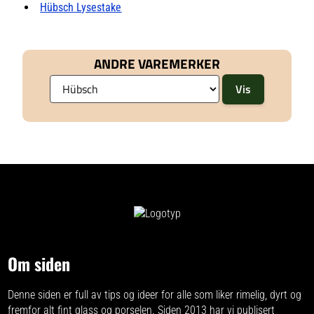
Hübsch Lysestake
ANDRE VAREMERKER
Om siden
Denne siden er full av tips og ideer for alle som liker rimelig, dyrt og
fremfor alt fint glass og porselen. Siden 2013 har vi publisert