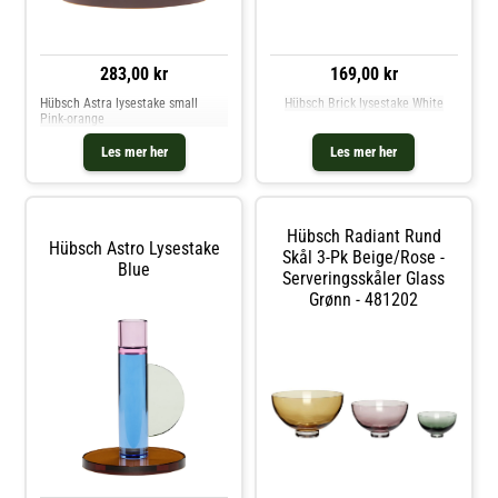
283,00 kr
169,00 kr
Hübsch Astra lysestake small
Hübsch Brick lysestake White
Pink-orange
Les mer her
Les mer her
Hübsch Radiant Rund
Hübsch Astro Lysestake
Skål 3-Pk Beige/rose -
Blue
Serveringsskåler Glass
Grønn - 481202