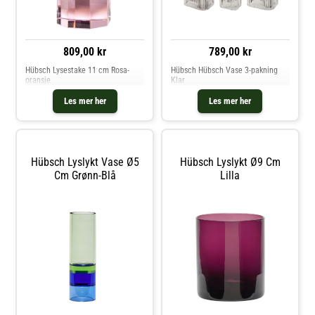
809,00 kr
789,00 kr
Hübsch Lysestake 11 cm Rosa-
Hübsch Hübsch Vase 3-pakning
oransje
Klar
Les mer her
Les mer her
Hübsch Lyslykt Vase Ø5
Hübsch Lyslykt Ø9 Cm
Cm Grønn-Blå
Lilla