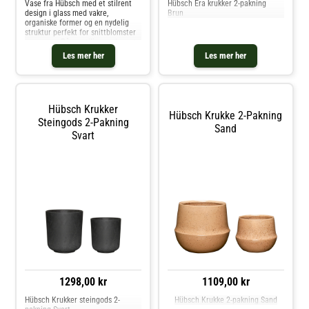
Vase fra Hübsch med et stilrent
Hübsch Era krukker 2-pakning
design i glass med vakre,
Brun
organiske former og en nydelig
struktur perfekt for snittblomster
og grener. På en stilig og elegant
måte tilfører vasen liv til
Les mer her
Les mer her
interiøret ved å fremheve
blomster og planter. Om vasen fra
Hübsch: Aurora blir verdsatt for
den vakre formen.- Laget av
glass.- Hvert element er unikt på
Hübsch Krukker
grunn av det håndlagde designet.
Hübsch Krukke 2-Pakning
Kjøp Vaser og andre Dekorasjon
Steingods 2-Pakning
Sand
hos Royal Design.
Svart
1298,00 kr
1109,00 kr
Hübsch Krukker steingods 2-
Hübsch Krukke 2-pakning Sand