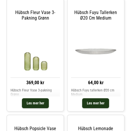
vakre fargene. Kjøp Lyslykter og
vakre fargene. Kjøp Lyslykter og
andre Lysestaker & Lyslykter hos
andre Lysestaker & Lyslykter hos
Royal Design.
Royal Design.
Hübsch Fleur Vase 3-
Hübsch Fuyu Tallerken
Pakning Grønn
Ø20 Cm Medium
369,00 kr
64,00 kr
Hübsch Fleur Vase 3-pakning
Hübsch Fuyu tallerken Ø20 cm
Grønn
Medium
Les mer her
Les mer her
Hübsch Popsicle Vase
Hübsch Lemonade