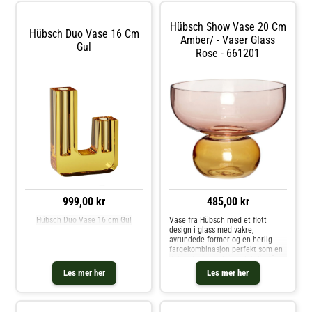
Hübsch Show Vase 20 Cm
Hübsch Duo Vase 16 Cm
Amber/ - Vaser Glass
Gul
Rose - 661201
999,00 kr
485,00 kr
Hübsch Duo Vase 16 cm Gul
Vase fra Hübsch med et flott
design i glass med vakre,
avrundede former og en herlig
fargekombinasjon perfekt som en
dekorativ innredningsdetalj. På en
stilig og elegant måte gir vasen liv
Les mer her
Les mer her
til interiøret ved å vektlegge
blomster og planter. Om vasen fra
Hübsch- Show er verdsatt for den
dekorative formen.- Laget av