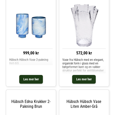
999,00 kr
572,00 kr
Hübsch Hübsch Vase 2-pakning
Vase fra Hübsch med en elegant,
Hvit-blå
organisk form i glass med en
bølgeformet kant og en vakker
struktur perfekt for snittblomster
og kvister. Miks og match med
andre deler av kolleksjonen for å
Les mer her
Les mer her
skape den perfekte
kombinasjonen. Om vasen fra
Hübsch- Dekorativt design.- Laget
av glass. Kjøp Vaser og andre
Dekorasjon hos Royal Design.
Hübsch Edna Krukker 2-
Hübsch Hübsch Vase
Pakning Brun
Liten Amber-Grå