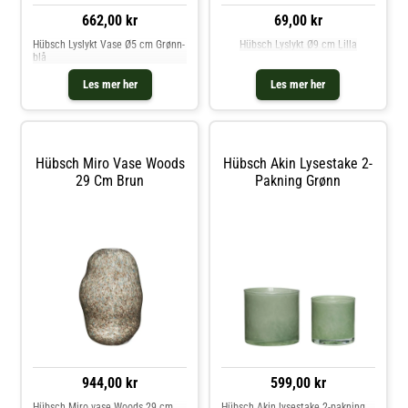
662,00 kr
69,00 kr
Hübsch Lyslykt Vase Ø5 cm Grønn-
Hübsch Lyslykt Ø9 cm Lilla
blå
Les mer her
Les mer her
Hübsch Miro Vase Woods
Hübsch Akin Lysestake 2-
29 Cm Brun
Pakning Grønn
944,00 kr
599,00 kr
Hübsch Miro vase Woods 29 cm
Hübsch Akin lysestake 2-pakning