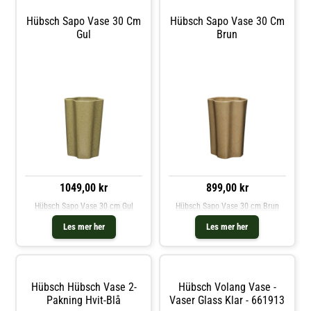
glass. Kjøp Vaser og andre
Dekorasjon hos Royal Design.
Hübsch Sapo Vase 30 Cm
Hübsch Sapo Vase 30 Cm
Gul
Brun
1049,00 kr
899,00 kr
Hübsch Sapo Vase 30 cm Gul
Hübsch Sapo Vase 30 cm Brun
Les mer her
Les mer her
Hübsch Hübsch Vase 2-
Hübsch Volang Vase -
Pakning Hvit-Blå
Vaser Glass Klar - 661913