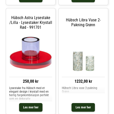
Hübsch Astra Lysestake
Hübsch Libra Vase 2-
/Lilla - Lysestaker Krystall
Pakning Grønn
Rød - 991701
250,00 kr
1232,00 kr
Lysestake fra Hübsch med et
Hübsch Libra vase 2-pakning
elegant design i krystall med en
Grønn
herlig fargekombinasjon perfekt
som en dekorativ
innredningsdetalj. Produktet er
vakkert som det er, og også fint å
Les mer her
Les mer her
kombinere med flere stykker i en
gruppe. Om lysestaken fra