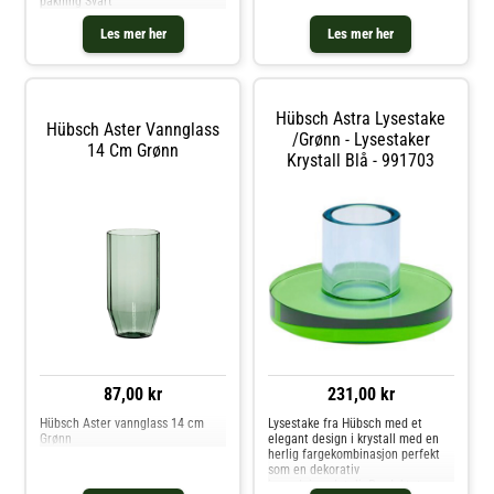
pakning Svart
Les mer her
Les mer her
Hübsch Astra Lysestake
Hübsch Aster Vannglass
/Grønn - Lysestaker
14 Cm Grønn
Krystall Blå - 991703
87,00 kr
231,00 kr
Hübsch Aster vannglass 14 cm
Lysestake fra Hübsch med et
Grønn
elegant design i krystall med en
herlig fargekombinasjon perfekt
som en dekorativ
innredningsdetalj. Produktet er