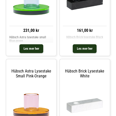
231,00 kr
161,00 kr
Hübsch Astra lysestake small
Hübsch Brick lysestake Black
Blue-green
Les mer her
Les mer her
Hübsch Astra Lysestake
Hübsch Brick Lysestake
Small Pink-Orange
White