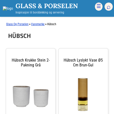
GLASS & PORSELEN
⌕
☰
Inspirasjon til borddekking og servering
»
»
Glass Og Porselen
Varemerke
Hübsch
HÜBSCH
Hübsch Krukke Stein 2-
Hübsch Lyslykt Vase Ø5
Pakning Grå
Cm Brun-Gul