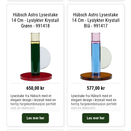
Hübsch- Astra er verdsatt for de
vakre fargene. Kjøp Lysestaker og
andre Lysestaker & Lyslykter hos
Hübsch Astro Lysestake
Hübsch Astro Lysestake
Royal Design.
14 Cm - Lyslykter Krystall
14 Cm - Lyslykter Krystall
Grønn - 991418
Blå - 991417
650,00 kr
577,00 kr
Lysestake fra Hübsch med et
Lysestake fra Hübsch med et
elegant design i krystall med en
elegant design i krystall med en
herlig fargekombinasjon perfekt
herlig fargekombinasjon perfekt
som en dekorativ
som en dekorativ
innredningsdetalj. Produktet er
innredningsdetalj. Produktet er
vakkert som det er, og også fint å
vakkert som det er, og også fint å
Les mer her
Les mer her
kombinere med flere stykker i en
kombinere med flere stykker i en
gruppe. Om lysestaken fra
gruppe. Om lysestaken fra
Hübsch- Astro er verdsatt for de
Hübsch- Astro er verdsatt for de