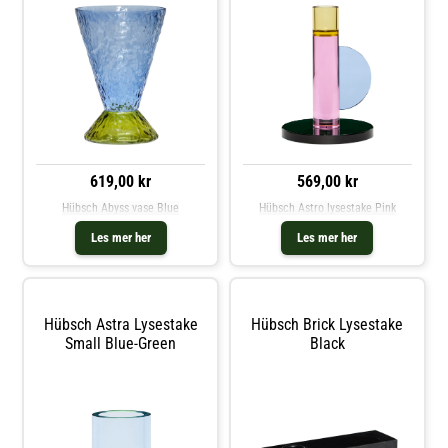
619,00 kr
569,00 kr
Hübsch Abyss vase Blue
Hübsch Astro lysestake Pink
Les mer her
Les mer her
Hübsch Astra Lysestake
Hübsch Brick Lysestake
Small Blue-Green
Black