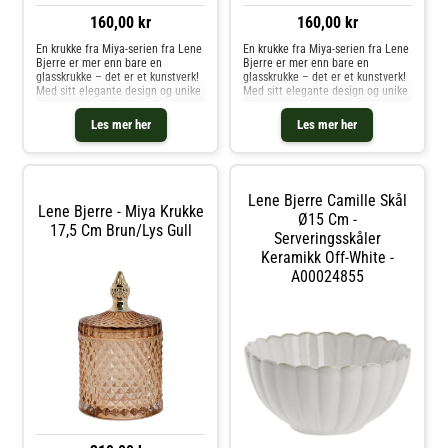
160,00 kr
160,00 kr
En krukke fra Miya-serien fra Lene
En krukke fra Miya-serien fra Lene
Bjerre er mer enn bare en
Bjerre er mer enn bare en
glasskrukke – det er et kunstverk!
glasskrukke – det er et kunstverk!
Med sitt elegante design og unike
Med sitt elegante design og unike
glassmønstre tiltrekker den seg
glassmønstre tiltrekker den seg
umiddelbart oppmerksomhet i
umiddelbart oppmerksomhet i
Les mer her
Les mer her
ethvert hjem. Denne krukken er
ethvert hjem. Denne krukken er
ikke bare vakker, men også pr
ikke bare vakker, men også pr
Lene Bjerre Camille Skål
Lene Bjerre - Miya Krukke
Ø15 Cm -
17,5 Cm Brun/lys Gull
Serveringsskåler
Keramikk Off-White -
A00024855