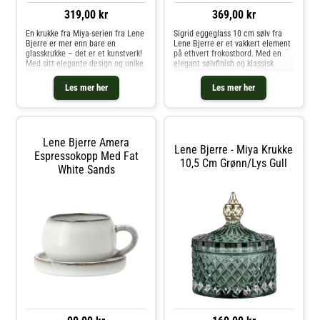
319,00 kr
369,00 kr
En krukke fra Miya-serien fra Lene
Sigrid eggeglass 10 cm sølv fra
Bjerre er mer enn bare en
Lene Bjerre er et vakkert element
glasskrukke – det er et kunstverk!
på ethvert frokostbord. Med en
Med sitt elegante design og unike
elegant sølvfinish og klassisk
glassmønstre tiltrekker den seg
utforming i messing tilfører det en
umiddelbart oppmerksomhet i
sofistikert touch til serveringen.
Les mer her
Les mer her
ethvert hjem. Denne krukken er
Eggeglasset måler 8 x 8 x 10 cm,
ikke bare vakker, men også pr
og er både praktis
Lene Bjerre Amera
Lene Bjerre - Miya Krukke
Espressokopp Med Fat
10,5 Cm Grønn/lys Gull
White Sands