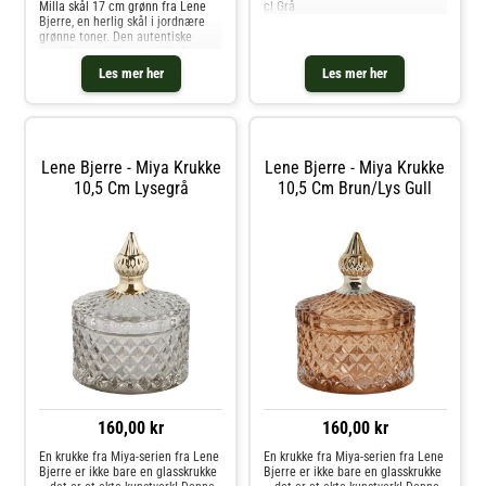
Milla skål 17 cm grønn fra Lene
cl Grå
Bjerre, en herlig skål i jordnære
grønne toner. Den autentiske
rustikke appellen og unike formen
til Milla-serien gir et jordnært
Les mer her
Les mer her
preg til alt servise. Den robuste
konstruksjonen sikrer
Lene Bjerre - Miya Krukke
Lene Bjerre - Miya Krukke
10,5 Cm Lysegrå
10,5 Cm Brun/lys Gull
160,00 kr
160,00 kr
En krukke fra Miya-serien fra Lene
En krukke fra Miya-serien fra Lene
Bjerre er ikke bare en glasskrukke
Bjerre er ikke bare en glasskrukke