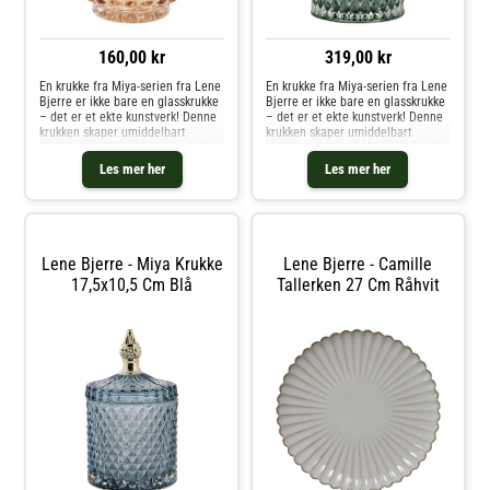
160,00 kr
319,00 kr
En krukke fra Miya-serien fra Lene
En krukke fra Miya-serien fra Lene
Bjerre er ikke bare en glasskrukke
Bjerre er ikke bare en glasskrukke
– det er et ekte kunstverk! Denne
– det er et ekte kunstverk! Denne
krukken skaper umiddelbart
krukken skaper umiddelbart
oppmerksomhet i hjemmet med
oppmerksomhet i hjemmet med
sitt elegante design og unike
sitt elegante design og unike
Les mer her
Les mer her
glassmønstre. Den er ikke bare et
glassmønstre. Den er ikke bare et
dekorativt element, men ogs
dekorativt element, men ogs
Lene Bjerre - Miya Krukke
Lene Bjerre - Camille
17,5x10,5 Cm Blå
Tallerken 27 Cm Råhvit