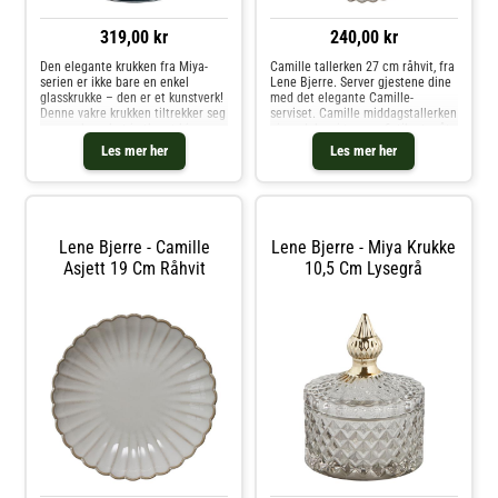
319,00 kr
240,00 kr
Den elegante krukken fra Miya-
Camille tallerken 27 cm råhvit, fra
serien er ikke bare en enkel
Lene Bjerre. Server gjestene dine
glasskrukke – den er et kunstverk!
med det elegante Camille-
Denne vakre krukken tiltrekker seg
serviset. Camille middagstallerken
oppmerksomhet i ethvert hjem,
gir en luksuriøs og sofistikert måte
samtidig som den er praktisk. Du
å servere både familie og venner
Les mer her
Les mer her
kan bruke den til å oppbevare
på. Laget av høykvalitets porselen,
smykker eller andre småting,
er denne serie
Lene Bjerre - Camille
Lene Bjerre - Miya Krukke
Asjett 19 Cm Råhvit
10,5 Cm Lysegrå