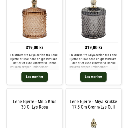
319,00 kr
319,00 kr
En krukke fra Miya-serien fra Lene
En krukke fra Miya-serien fra Lene
Bjerre er ikke bare en glasskrukke
Bjerre er ikke bare en glasskrukke
– det er et ekte kunstverk! Denne
– det er et ekte kunstverk! Denne
krukken skaper umiddelbart
krukken skaper umiddelbart
oppmerksomhet i hjemmet med
oppmerksomhet i hjemmet med
sitt elegante design og unike
sitt elegante design og unike
Les mer her
Les mer her
glassmønstre. Den er ikke bare et
glassmønstre. Den er ikke bare et
dekorativt element, men ogs
dekorativt element, men ogs
Lene Bjerre - Milla Krus
Lene Bjerre - Miya Krukke
30 Cl Lys Rosa
17,5 Cm Grønn/lys Gull