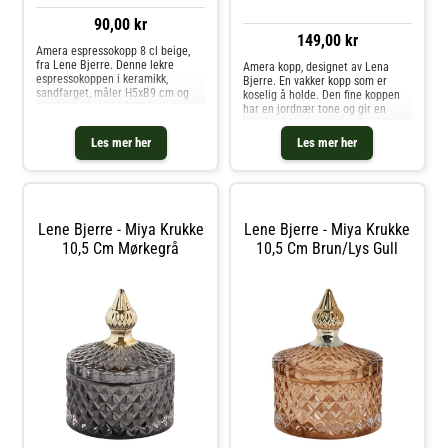
90,00 kr
149,00 kr
Amera espressokopp 8 cl beige,
fra Lene Bjerre. Denne lekre
Amera kopp, designet av Lena
espressokoppen i keramikk,
Bjerre. En vakker kopp som er
sandfarget, måler H5xB9 cm og
koselig å holde. Den fine koppen
har en kapasitet på 8 cl.
har en jordnær tone og gir en
Espressokoppen er en del av den
hjemmekoselig følelse. Den er
eksklusive Amera-serien, kjent for
laget av keramikk og tåler
Les mer her
Les mer her
sin doble reaktive glasur. Denne
oppvaskmaskin. Kjøp Kaffekopper
spesie
og andre Kopper & Krus hos Royal
Design.
Lene Bjerre - Miya Krukke
Lene Bjerre - Miya Krukke
10,5 Cm Mørkegrå
10,5 Cm Brun/lys Gull