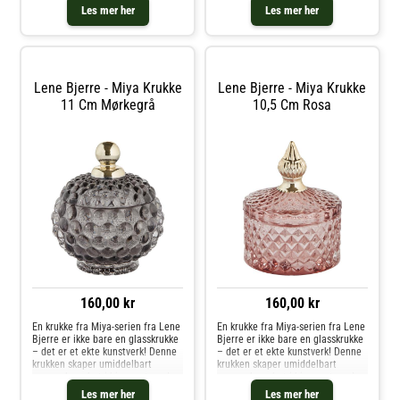
sitt elegante design og unike
sitt elegante design og unike
Les mer her
Les mer her
glassmønstre. Den er ikke bare et
glassmønstre. Den er ikke bare et
dekorativt element, men ogs
dekorativt element, men ogs
Lene Bjerre - Miya Krukke
Lene Bjerre - Miya Krukke
11 Cm Mørkegrå
10,5 Cm Rosa
160,00 kr
160,00 kr
En krukke fra Miya-serien fra Lene
En krukke fra Miya-serien fra Lene
Bjerre er ikke bare en glasskrukke
Bjerre er ikke bare en glasskrukke
– det er et ekte kunstverk! Denne
– det er et ekte kunstverk! Denne
krukken skaper umiddelbart
krukken skaper umiddelbart
oppmerksomhet i hjemmet med
oppmerksomhet i hjemmet med
sitt elegante design og unike
sitt elegante design og unike
Les mer her
Les mer her