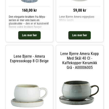
160,00 kr
59,00 kr
Den elegante krukken fra Miya-
Lene Bjerre Amera eggeglass
serien er mer enn bare en
White sands
glasskrukke – den er et kunstverk!
Denne vakre krukken fanger
oppmerksomheten i ethvert hjem,
samtidig som den er svært
Les mer her
Les mer her
praktisk. Perfekt for oppbevaring
av smykker eller andre småting,
gir Miya
Lene Bjerre Amera Kopp
Lene Bjerre - Amera
Med Skål 40 Cl -
Espressokopp 8 Cl Beige
Kaffekopper Keramikk
Grå - A00006005