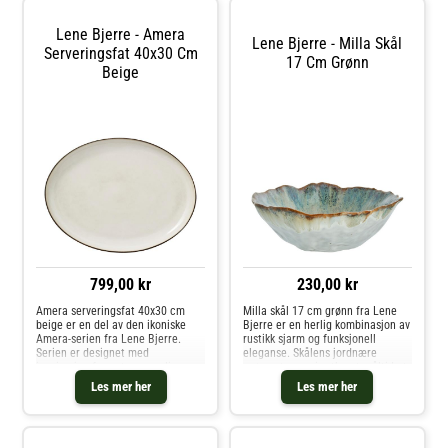
Lene Bjerre - Amera
Lene Bjerre - Milla Skål
Serveringsfat 40x30 Cm
17 Cm Grønn
Beige
799,00 kr
230,00 kr
Amera serveringsfat 40x30 cm
Milla skål 17 cm grønn fra Lene
beige er en del av den ikoniske
Bjerre er en herlig kombinasjon av
Amera-serien fra Lene Bjerre.
rustikk sjarm og funksjonell
Serien er designet med
eleganse. Skålens jordnære
inspirasjon fra naturens rolige
grønne toner gir ethvert måltid et
farger og organiske former, noe
naturlig og innbydende preg, mens
Les mer her
Les mer her
som gir hvert produkt en unik
den unike formen og den
sjarm. Amera-serien fremhever
autentiske rustikke appellen fra M
det uperfekt