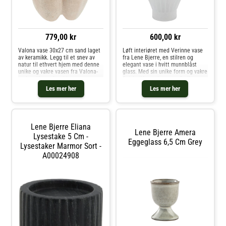
779,00 kr
600,00 kr
Valona vase 30x27 cm sand laget
Løft interiøret med Verinne vase
av keramikk. Legg til et snev av
fra Lene Bjerre, en stilren og
natur til ethvert hjem med denne
elegant vase i hvitt munnblåst
unike og vakre vasen fra Valona-
glass. Med sin unike form og vakre
serien. Vasen kombinerer
finish tilfører den en sofistikert
enkelhet og modernitet på en
detalj til hjemmet, enten den
Les mer her
Les mer her
perfekt måte. Den karakteristiske
plasseres på spisebordet, en
formen og størrelsen gir et mode
kommode eller i en vindusk
Lene Bjerre Eliana
Lene Bjerre Amera
Lysestake 5 Cm -
Eggeglass 6,5 Cm Grey
Lysestaker Marmor Sort -
A00024908