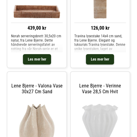
439,00 kr
126,00 kr
Norah serveringsbrett 30,5x20 cm
Travina lysestake 14x4 cm sand,
natur, fra Lene Bjerre. Dette
fra Lene Bjerre. Elegant og
håndvevde serveringsfatet av
luksuriøs Travina lysestake. Denne
rotting fra vår Norah-serie er et
unike lysestaken, laget av
kvalitetsprodukt som kombinerer
luksuriøs travertin, passer perfekt
naturlig skjønnhet med
inn i de fleste hjem. Travina-
Les mer her
Les mer her
funksjonalitet. Norah-serien er
lysestaken har vakre, moderne
kjent for sin bruk av naturlige
linjer og en tidløs tekstur som
mater
Lene Bjerre - Valona Vase
Lene Bjerre - Verinne
30x27 Cm Sand
Vase 28,5 Cm Hvit