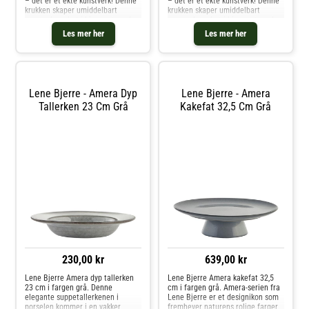
– det er et ekte kunstverk! Denne
– det er et ekte kunstverk! Denne
krukken skaper umiddelbart
krukken skaper umiddelbart
oppmerksomhet i hjemmet med
oppmerksomhet i hjemmet med
sitt elegante design og unike
sitt elegante design og unike
Les mer her
Les mer her
glassmønstre. Den er ikke bare et
glassmønstre. Den er ikke bare et
dekorativt element, men ogs
dekorativt element, men ogs
Lene Bjerre - Amera Dyp
Lene Bjerre - Amera
Tallerken 23 Cm Grå
Kakefat 32,5 Cm Grå
230,00 kr
639,00 kr
Lene Bjerre Amera dyp tallerken
Lene Bjerre Amera kakefat 32,5
23 cm i fargen grå. Denne
cm i fargen grå. Amera-serien fra
elegante suppetallerkenen i
Lene Bjerre er et designikon som
porselen kommer i en vakker
fremhever naturens rolige farger