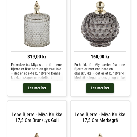
319,00 kr
160,00 kr
En krukke fra Miya-serien fra Lene
En krukke fra Miya-serien fra Lene
Bjerre er ikke bare en glasskrukke
Bjerre er mer enn bare en
– det er et ekte kunstverk! Denne
glasskrukke – det er et kunstverk!
krukken skaper umiddelbart
Med sitt elegante design og unike
oppmerksomhet i hjemmet med
glassmønstre tiltrekker den seg
sitt elegante design og unike
umiddelbart oppmerksomhet i
Les mer her
Les mer her
glassmønstre. Den er ikke bare et
ethvert hjem. Denne krukken er
dekorativt element, men ogs
ikke bare vakker, men også pr
Lene Bjerre - Miya Krukke
Lene Bjerre - Miya Krukke
17,5 Cm Brun/lys Gull
17,5 Cm Mørkegrå