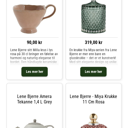
90,00 kr
319,00 kr
Lene Bjerre sitt Milla krus i lys
En krukke fra Miya-serien fra Lene
rosa på 30 cl bringer en følelse av
Bjerre er mer enn bare en
harmoni og naturlig eleganse til
glasskrukke – det er et kunstverk!
bordet. Den håndlagde keramiske
Med sitt elegante design og unike
konstruksjonen, kombinert med
glassmønstre tiltrekker den seg
den vakre reaktive glasuren, gir
umiddelbart oppmerksomhet i
Les mer her
Les mer her
hvert krus en unik finish og et
ethvert hjem. Denne krukken er
autentisk uttrykk. M
ikke bare vakker, men også pr
Lene Bjerre Amera
Lene Bjerre - Miya Krukke
Tekanne 1,4 L Grey
11 Cm Rosa