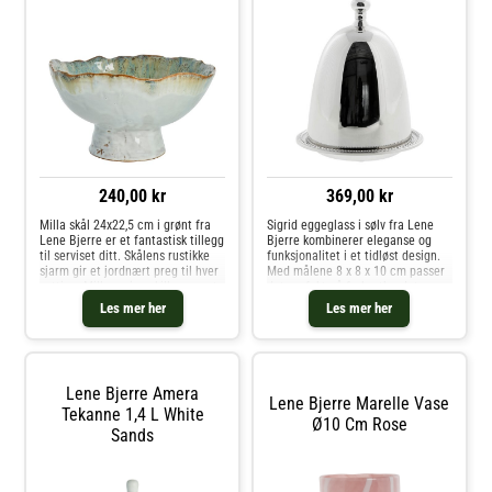
240,00 kr
369,00 kr
Milla skål 24x22,5 cm i grønt fra
Sigrid eggeglass i sølv fra Lene
Lene Bjerre er et fantastisk tillegg
Bjerre kombinerer eleganse og
til serviset ditt. Skålens rustikke
funksjonalitet i et tidløst design.
sjarm gir et jordnært preg til hver
Med målene 8 x 8 x 10 cm passer
setting. Milla-serien skiller seg ut
det perfekt på frokostbordet og
med sin autentiske rustikke appell
tilfører et sofistikert preg til
Les mer her
Les mer her
takket være sin unike form og
serveringen. Den stilrene
natur
utformingen i messing gir en
Lene Bjerre Amera
Lene Bjerre Marelle Vase
Tekanne 1,4 L White
Ø10 Cm Rose
Sands