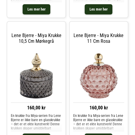
sandfarge og måler B26xL26 cm.
og organiske former. Vårt kakefat
Suppetallerkenen er en del av den
fra Amera-serien er et ypperlig
Les mer her
Les mer her
populære Amera-serien, kjent for
eksempel på dette, med sitt unike
sin unike dobbelte reaktive glasur.
design som fremheve
De
Lene Bjerre - Miya Krukke
Lene Bjerre - Miya Krukke
10,5 Cm Mørkegrå
11 Cm Rosa
160,00 kr
160,00 kr
En krukke fra Miya-serien fra Lene
En krukke fra Miya-serien fra Lene
Bjerre er ikke bare en glasskrukke
Bjerre er ikke bare en glasskrukke
– det er et ekte kunstverk! Denne
– det er et ekte kunstverk! Denne
krukken skaper umiddelbart
krukken skaper umiddelbart
oppmerksomhet i hjemmet med
oppmerksomhet i hjemmet med