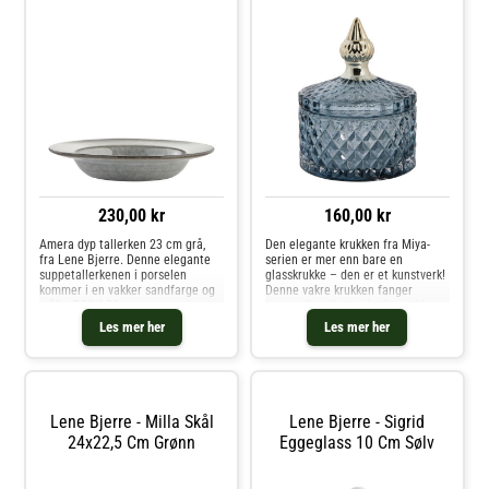
230,00 kr
160,00 kr
Amera dyp tallerken 23 cm grå,
Den elegante krukken fra Miya-
fra Lene Bjerre. Denne elegante
serien er mer enn bare en
suppetallerkenen i porselen
glasskrukke – den er et kunstverk!
kommer i en vakker sandfarge og
Denne vakre krukken fanger
måler B26xL26 cm.
oppmerksomheten i ethvert hjem,
Suppetallerkenen er en del av den
samtidig som den er svært
Les mer her
Les mer her
populære Amera-serien, kjent for
praktisk. Perfekt for oppbevaring
sin unike dobbelte reaktive glasur.
av smykker eller andre småting,
Denne
gir Miya
Lene Bjerre - Milla Skål
Lene Bjerre - Sigrid
24x22,5 Cm Grønn
Eggeglass 10 Cm Sølv