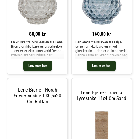
80,00 kr
160,00 kr
En krukke fra Miya-serien fra Lene
Den elegante krukken fra Miya-
Bjerre er ikke bare en glasskrukke
serien er ikke bare en enkel
– det er et ekte kunstverk! Denne
glasskrukke – den er et kunstverk!
krukken skaper umiddelbart
Denne vakre krukken tiltrekker seg
oppmerksomhet i hjemmet med
oppmerksomhet i ethvert hjem,
sitt elegante design og unike
samtidig som den er praktisk. Du
Les mer her
Les mer her
glassmønstre. Den er ikke bare et
kan bruke den til å oppbevare
dekorativt element, men ogs
smykker eller andre småting,
Lene Bjerre - Norah
Lene Bjerre - Travina
Serveringsbrett 30,5x20
Lysestake 14x4 Cm Sand
Cm Rattan