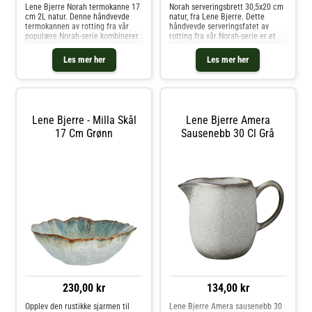
Lene Bjerre Norah termokanne 17
Norah serveringsbrett 30,5x20 cm
cm 2L natur. Denne håndvevde
natur, fra Lene Bjerre. Dette
termokannen av rotting fra vår
håndvevde serveringsfatet av
populære Norah-serie kombinerer
rotting fra vår Norah-serie er et
høy kvalitet med tidløs design.
kvalitetsprodukt som kombinerer
Norah-serien er kjent for sin bruk
naturlig skjønnhet med
Les mer her
Les mer her
av naturlige materialer som
funksjonalitet. Norah-serien er
bambus og rotting, begge rasktv
kjent for sin bruk av naturlige
mater
Lene Bjerre - Milla Skål
Lene Bjerre Amera
17 Cm Grønn
Sausenebb 30 Cl Grå
230,00 kr
134,00 kr
Opplev den rustikke sjarmen til
Lene Bjerre Amera sausenebb 30