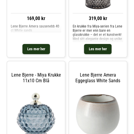
169,00 kr
319,00 kr
Lene Bjerre Amera sausenebb 40
En krukke fra Miya-serien fra Lene
cl White sands
Bjerre er mer enn bare en
glasskrukke – det er et kunstverk!
Med sitt elegante design og unike
glassmønstre tiltrekker den seg
umiddelbart oppmerksomhet i
Les mer her
Les mer her
ethvert hjem. Denne krukken er
ikke bare vakker, men også pr
Lene Bjerre - Miya Krukke
Lene Bjerre Amera
11x10 Cm Blå
Eggeglass White Sands