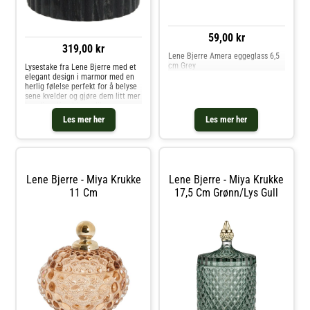
59,00 kr
319,00 kr
Lene Bjerre Amera eggeglass 6,5
cm Grey
Lysestake fra Lene Bjerre med et
elegant design i marmor med en
herlig følelse perfekt for å belyse
sene kvelder og gjøre dem litt mer
koselige. Kombiner ulike
størrelser for å skape din egen
Les mer her
Les mer her
personlige stil. Produktet er laget
av naturlig materiale, noe som
gjør at hver vare er unik. Om
lysestaken fra Lene Bjerre- Laget
av marmor.- Lysestaken finnes i
forskjellige størrelser.
Lene Bjerre - Miya Krukke
Lene Bjerre - Miya Krukke
Vedlikeholdsinstruksjoner for
11 Cm
17,5 Cm Grønn/lys Gull
lysestaken- Rengjøres med en
fuktig klut. Kjøp Lysestaker og
andre Lysestaker & Lyslykter hos
Royal Design.