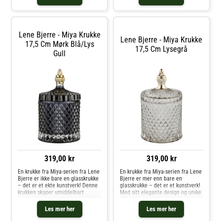
glassmønstre. Den er ikke bare et
glassmønstre. Den er ikke bare et
dekorativt element, men ogs
dekorativt element, men ogs
Lene Bjerre - Miya Krukke
Lene Bjerre - Miya Krukke
17,5 Cm Mørk Blå/lys
17,5 Cm Lysegrå
Gull
319,00 kr
319,00 kr
En krukke fra Miya-serien fra Lene
En krukke fra Miya-serien fra Lene
Bjerre er ikke bare en glasskrukke
Bjerre er mer enn bare en
– det er et ekte kunstverk! Denne
glasskrukke – det er et kunstverk!
krukken skaper umiddelbart
Med sitt elegante design og unike
oppmerksomhet i hjemmet med
glassmønstre tiltrekker den seg
sitt elegante design og unike
umiddelbart oppmerksomhet i
Les mer her
Les mer her
glassmønstre. Den er ikke bare et
ethvert hjem. Denne krukken er
dekorativt element, men ogs
ikke bare vakker, men også pr