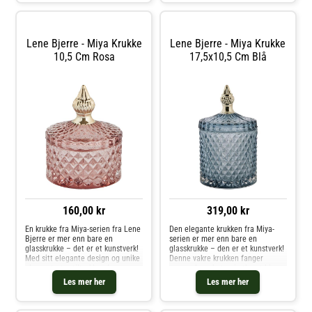
Lene Bjerre - Miya Krukke
Lene Bjerre - Miya Krukke
10,5 Cm Rosa
17,5x10,5 Cm Blå
160,00 kr
319,00 kr
En krukke fra Miya-serien fra Lene
Den elegante krukken fra Miya-
Bjerre er mer enn bare en
serien er mer enn bare en
glasskrukke – det er et kunstverk!
glasskrukke – den er et kunstverk!
Med sitt elegante design og unike
Denne vakre krukken fanger
glassmønstre tiltrekker den seg
oppmerksomheten i ethvert hjem,
umiddelbart oppmerksomhet i
samtidig som den er svært
Les mer her
Les mer her
ethvert hjem. Denne krukken er
praktisk. Perfekt for oppbevaring
ikke bare vakker, men også pr
av smykker eller andre småting,
gir Miya