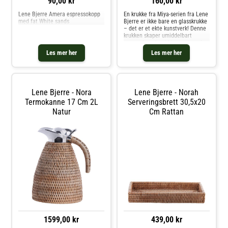
90,00 kr
160,00 kr
Lene Bjerre Amera espressokopp
En krukke fra Miya-serien fra Lene
med fat White sands
Bjerre er ikke bare en glasskrukke
– det er et ekte kunstverk! Denne
krukken skaper umiddelbart
oppmerksomhet i hjemmet med
sitt elegante design og unike
Les mer her
Les mer her
glassmønstre. Den er ikke bare et
dekorativt element, men ogs
Lene Bjerre - Nora
Lene Bjerre - Norah
Termokanne 17 Cm 2L
Serveringsbrett 30,5x20
Natur
Cm Rattan
1599,00 kr
439,00 kr