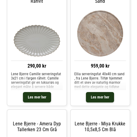
Råhvit
Sand
290,00 kr
959,00 kr
Lene Bjerre Camille serveringsfat
Ellia serveringsfat 40x40 cm sand
3x21 cm i fargen råhvit. Camille
, fra Lene Bjerre. Tilfør hjemmet
serveringsfat gir en luksuriøs og
ditt et snev av naturlig marmor
elegant måte å servere både
med dette elegante og tidløse
familie og gjester på. Laget av
fatet fra vår Ellia-serie. Ellia-fatet
høykvalitets porselen, er denne
utstråler luksus og eleganse,
Les mer her
Les mer her
serien perfekt for enhver
perfekt for å gi ethvert rom i ditt
anledning, fra formelle middage
hjem et sofisti
Lene Bjerre - Amera Dyp
Lene Bjerre - Miya Krukke
Tallerken 23 Cm Grå
10,5x8,5 Cm Blå