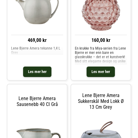
469,00 kr
160,00 kr
Lene Bjerre Amera tekanne 1,4 L
En krukke fra Miya-serien fra Lene
Grey
Bjerre er mer enn bare en
glasskrukke – det er et kunstverk!
Med sitt elegante design og unike
glassmønstre tiltrekker den seg
umiddelbart oppmerksomhet i
Les mer her
Les mer her
ethvert hjem. Denne krukken er
ikke bare vakker, men også pr
Lene Bjerre Amera
Lene Bjerre Amera
Sukkerskål Med Lokk Ø
Sausenebb 40 Cl Grå
13 Cm Grey