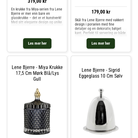
319,00 kr
En krukke fra Miya-serien fra Lene
179,00 kr
Bjerre er mer enn bare en
glasskrukke – det er et kunstverk!
Skål fra Lene Bjerre med vakkert
Med sitt elegante design og unike
design i porselen med fine
glassmønstre tiltrekker den seg
detaljer og en dekorativ, bølget
umiddelbart oppmerksomhet i
kant. Perfekt til servering av både
ethvert hjem. Denne krukken er
middag og frokost. Om skålen fra
ikke bare vakker, men også pr
Lene Bjerre- Laget av porselen.-
Les mer her
Les mer her
Vakkert design.- Skålen finnes i
forskjellige størrelser.- Finnes
også som en tallerken.- Finnes
også som et krus.- Fra serien
Camille.- Selges i en 1-pakning.
Lene Bjerre - Miya Krukke
Vedlikeholdsinstruksjoner for
Lene Bjerre - Sigrid
skålen Kjøp Serveringsskåler og
17,5 Cm Mørk Blå/lys
Eggeglass 10 Cm Sølv
andre Skåler & Serveringsfat hos
Gull
Royal Design.