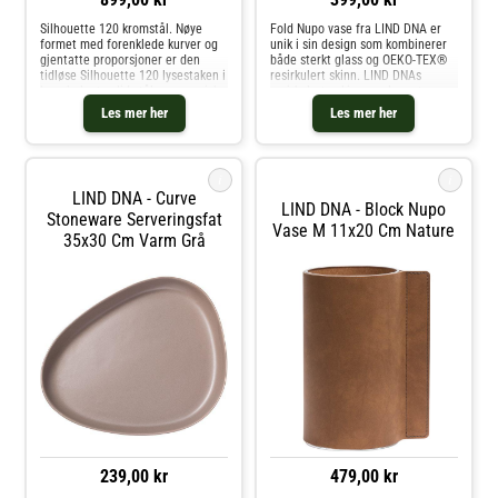
Silhouette 120 kromstål. Nøye
Fold Nupo vase fra LIND DNA er
formet med forenklede kurver og
unik i sin design som kombinerer
gjentatte proporsjoner er den
både sterkt glass og OEKO-TEX®
tidløse Silhouette 120 lysestaken i
resirkulert skinn. LIND DNAs
krombelagt solid stål en organisk
resirkulerte skinn er elegant
passform for enhver plass. Plasser
brettet rundt den sterke
Les mer her
Les mer her
den individuelt eller i en samling
glassvasen, noe som gir et
med flere og opple
minimalistisk og lett utseende.
FOLD VASE er
i
i
LIND DNA - Curve
LIND DNA - Block Nupo
Stoneware Serveringsfat
Vase M 11x20 Cm Nature
35x30 Cm Varm Grå
239,00 kr
479,00 kr