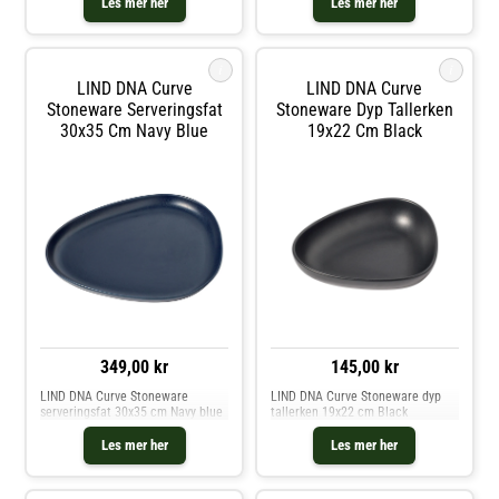
Les mer her
Les mer her
den individuelt eller i en samling
enhver plass. Plasser den
med flere og opp
individuelt eller i en samling med
i
i
LIND DNA Curve
LIND DNA Curve
Stoneware Serveringsfat
Stoneware Dyp Tallerken
30x35 Cm Navy Blue
19x22 Cm Black
349,00 kr
145,00 kr
LIND DNA Curve Stoneware
LIND DNA Curve Stoneware dyp
serveringsfat 30x35 cm Navy blue
tallerken 19x22 cm Black
Les mer her
Les mer her