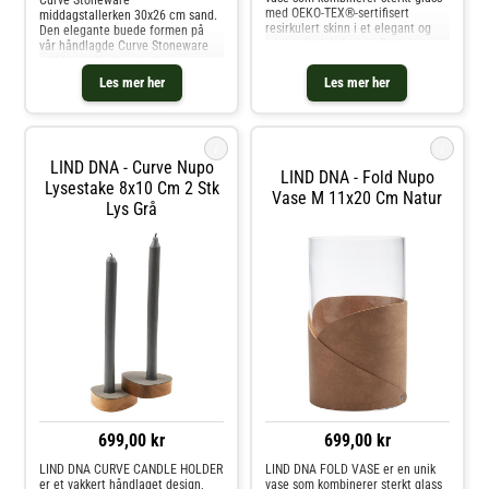
Curve Stoneware
med OEKO-TEX®-sertifisert
middagstallerken 30x26 cm sand.
resirkulert skinn i et elegant og
Den elegante buede formen på
minimalistisk design. Det
vår håndlagde Curve Stoneware
resirkulerte skinnet er nøye
middagstallerken gir deg
brettet rundt glasset, noe som
muligheten til å tilføre en ekstra
Les mer her
Les mer her
skaper et lett og stilrent
dimensjon av kurver til
utseende. FOLD
borddekkingen din. Ved å
kombinere denne tallerkenen med
L
i
i
LIND DNA - Curve Nupo
LIND DNA - Fold Nupo
Lysestake 8x10 Cm 2 Stk
Vase M 11x20 Cm Natur
Lys Grå
699,00 kr
699,00 kr
LIND DNA CURVE CANDLE HOLDER
LIND DNA FOLD VASE er en unik
er et vakkert håndlaget design,
vase som kombinerer sterkt glass