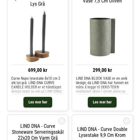
Vase 7,5 Cm Oliven
Lys Grå
699,00 kr
299,00 kr
Curve Nupo lysestake 8x10 cm 2
LIND DNA BLOCK VASE er en unik
stk lys grå. LIND DNA CURVE
design, da LIND DNA har funnet en
CANDLE HOLDER er et håndlaget
måte å legge til OEKO-TEX®
design laget av eik og LIND DNAs
resirkulert skinn i sterkt glass og
OEKO-TEX® resirkulert skinn. En
samtidig opprettholde et enkelt
skjult magnet i eiken gjør det
og klassisk utseende. Vasen er
Les mer her
Les mer her
mulig å kombinere og plassere
produsert i Danmark og har
lysestakene på veldig forskjellig
håndsydde detaljer. LIND DNA's B
i
i
LIND DNA - Curve
LIND DNA - Curve Double
Stoneware Serveringsskål
Lysestake 9,9 Cm Krom
22x20 Cm Varm Grå