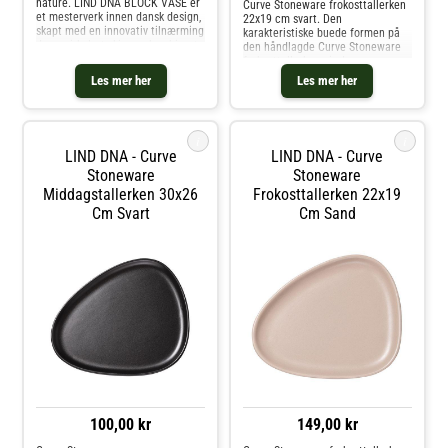
nature. LIND DNA BLOCK VASE er
Curve Stoneware frokosttallerken
et mesterverk innen dansk design,
22x19 cm svart. Den
skapt med en innovativ tilnærming
karakteristiske buede formen på
der resirkulert skinn er kombinert
den håndlagde Curve Stoneware
med sterkt glass. Denne unike
frokosttallerken gir deg
prosessen gir vasen et klassisk,
muligheten til å leke enda mer
Les mer her
Les mer her
tidløst utseende som pass
med borddekkingen din ved å
tilføye en ny dimensjon av kurver.
Ved å kombinere
i
i
LIND DNA - Curve
LIND DNA - Curve
Stoneware
Stoneware
Middagstallerken 30x26
Frokosttallerken 22x19
Cm Svart
Cm Sand
100,00 kr
149,00 kr