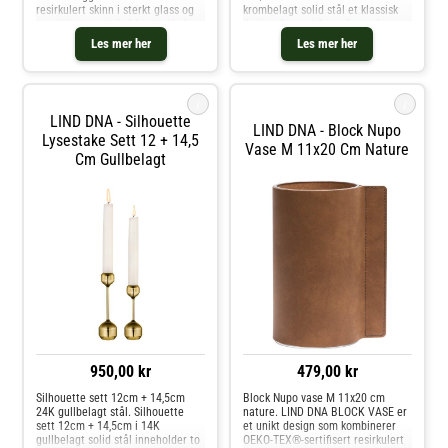
resirkulert skinn i sterkt glass og
krombelagt solid stål et klassisk
samtidig opprettholde et enkelt
designelement for enhver plass.
og klassisk utseende. Vasen er
Plasser den individuelt eller i en
Les mer her
Les mer her
produsert i Danmark og har
samling med flere deler og opplev
håndsydde detaljer. LIND DNA's B
hvordan utseendet
i
i
LIND DNA - Silhouette
LIND DNA - Block Nupo
Lysestake Sett 12 + 14,5
Vase M 11x20 Cm Nature
Cm Gullbelagt
950,00 kr
479,00 kr
Silhouette sett 12cm + 14,5cm
Block Nupo vase M 11x20 cm
24K gullbelagt stål. Silhouette
nature. LIND DNA BLOCK VASE er
sett 12cm + 14,5cm i 14K
et unikt design som kombinerer
gullbelagt solid stål inneholder to
OEKO-TEX®-sertifisert resirkulert