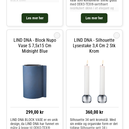
Black steel
vase som kombinerer sterkt glass
med OEKO-TEX®-sertifisert
resirkulert skinn i et elegant og
minimalistisk design. Det
resirkulerte skinnet er nøye
Les mer her
Les mer her
brettet rundt glasset, noe som
skaper et lett og stilrent
utseende. FOLD
i
i
LIND DNA - Block Nupo
LIND DNA - Silhouette
Vase S 7,5x15 Cm
Lysestake 3,4 Cm 2 Stk
Midnight Blue
Krom
299,00 kr
360,00 kr
LIND DNA BLOCK VASE er en unik
Silhouette 34 sett kromstål. Med
design, da LIND DNA har funnet en
sin enkle og organiske form er det
måte å legge til OEKO-TEX®
tidløse Silhouette sett 34 i