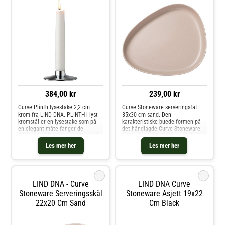
384,00 kr
239,00 kr
Curve Plinth lysestake 2,2 cm
Curve Stoneware serveringsfat
krom fra LIND DNA. PLINTH i lyst
35x30 cm sand. Den
kromstål er en lysestake som på
karakteristiske buede formen på
en elegant måte fanger de
det håndlagde Curve Stoneware
minimalistiske designverdiene til
serveringsfatet gir borddekkingen
LIND CURVE-serien. Med sitt enkle
din en unik og elegant dimensjon,
Les mer her
Les mer her
og sofistikerte uttrykk, fungerer
og lar deg eksperimentere med
PLINTH utmerket som en frit
kurver for å skape en harmonisk
og stilfu
i
i
LIND DNA - Curve
LIND DNA Curve
Stoneware Serveringsskål
Stoneware Asjett 19x22
22x20 Cm Sand
Cm Black