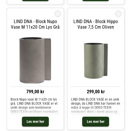
med det matc
borddekkingen din. Ved å
kombinere denne tallerkenen med
i
i
LIND DNA - Block Nupo
LIND DNA - Block Hippo
Vase M 11x20 Cm Lys Grå
Vase 7,5 Cm Oliven
799,00 kr
299,00 kr
Block Nupo vase M 11x20 cm lys
LIND DNA BLOCK VASE er en unik
grå. LIND DNA BLOCK VASE er et
design, da LIND DNA har funnet en
unikt design som kombinerer
måte å legge til OEKO-TEX®
OEKO-TEX®-sertifisert resirkulert
resirkulert skinn i sterkt glass og
skinn med sterkt glass, noe som
samtidig opprettholde et enkelt
gir vasen et enkelt og klassisk
og klassisk utseende. Vasen er
Les mer her
Les mer her
utseende. Denne innovative
produsert i Danmark og har
kombinasjonen bevarer både
håndsydde detaljer. LIND DNA's B