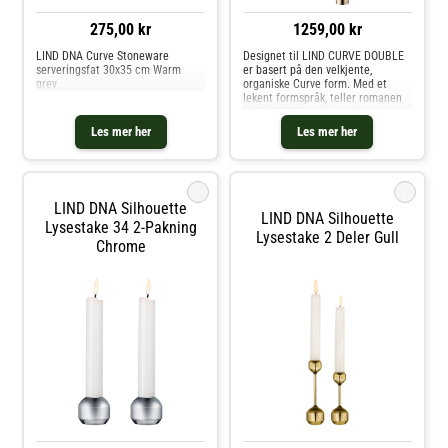
275,00 kr
1259,00 kr
LIND DNA Curve Stoneware
Designet til LIND CURVE DOUBLE
serveringsfat 30x35 cm Warm
er basert på den velkjente,
grey
organiske Curve form. Med et
lekent formspråk, teller romanen
LIND CURVE-samlingen tre
komponenter som enkelt kan
Les mer her
Les mer her
stables og kombineres på
uendelig mange måter, vertikalt
og horisontalt, bare
i
i
LIND DNA Silhouette
LIND DNA Silhouette
Lysestake 34 2-Pakning
Lysestake 2 Deler Gull
Chrome