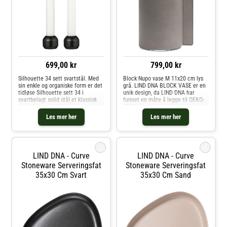
699,00 kr
799,00 kr
Silhouette 34 sett svartstål. Med
Block Nupo vase M 11x20 cm lys
sin enkle og organiske form er det
grå. LIND DNA BLOCK VASE er en
tidløse Silhouette sett 34 i
unik design, da LIND DNA har
svartbelagt solid stål et klassisk
funnet en måte å legge til OEKO-
designelement for enhver plass.
TEX® resirkulert skinn i sterkt
Plasser den individuelt eller i en
glass og samtidig opprettholde et
Les mer her
Les mer her
samling med flere deler og opplev
enkelt og klassisk utseende.
hvordan utseende
Vasen er produsert i Danmark og
i
i
LIND DNA - Curve
LIND DNA - Curve
Stoneware Serveringsfat
Stoneware Serveringsfat
35x30 Cm Svart
35x30 Cm Sand