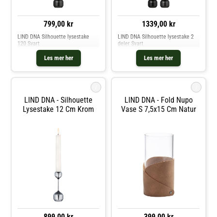
799,00 kr
1339,00 kr
LIND DNA Silhouette lysestake
LIND DNA Silhouette lysestake 2
120 Svart
deler Svart
Les mer her
Les mer her
i
i
LIND DNA - Silhouette
LIND DNA - Fold Nupo
Lysestake 12 Cm Krom
Vase S 7,5x15 Cm Natur
899,00 kr
399,00 kr