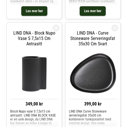
resirkulert skinn i et elegant og
OEKO-TEX®-sertifisert resirkulert
minimalistisk design. Det
skinn med sterkt glass, noe som
resirkulerte skinnet er nøye
gir vasen et enkelt og klassisk
Les mer her
Les mer her
brettet rundt glasset, noe som
utseende. Denne innovative
skaper et lett og stilrent
kombinasjonen bevarer både
utseende. FOLD
esteti
i
i
LIND DNA - Block Nupo
LIND DNA - Curve
Vase S 7,5x15 Cm
Stoneware Serveringsfat
Antrasitt
35x30 Cm Svart
349,00 kr
399,00 kr
Block Nupo vase S 7,5x15 cm
LIND DNA Curve Stoneware
antrasitt. LIND DNA BLOCK VASE
serveringsfat 35x30 cm
er en unik design, da LIND DNA
kombinerer funksjonalitet med
har funnet en måte å legge til
estetisk design. Den myke,