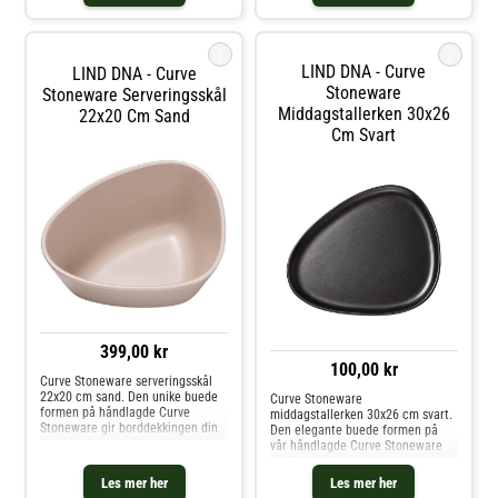
eller i en samling av to og opplev
minimalistisk og lett utseende.
hvo
FOLD VASE er
i
i
LIND DNA - Curve
LIND DNA - Curve
Stoneware
Stoneware Serveringsskål
Middagstallerken 30x26
22x20 Cm Sand
Cm Svart
399,00 kr
100,00 kr
Curve Stoneware serveringsskål
22x20 cm sand. Den unike buede
Curve Stoneware
formen på håndlagde Curve
middagstallerken 30x26 cm svart.
Stoneware gir borddekkingen din
Den elegante buede formen på
en ekstra dimensjon, og lar deg
vår håndlagde Curve Stoneware
leke med ulike kurver for et
middagstallerken gir deg
dynamisk uttrykk. Ved å
muligheten til å tilføre en ekstra
Les mer her
Les mer her
kombinere LIND DNA spisebrikker
dimensjon av kurver til