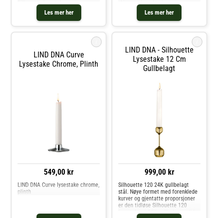
Silhouette lysestaker som passer
skinn med sterkt glass, noe som
til tradisjonelle stearinlys så vel
gir vasen et enkelt og klassisk
Les mer her
Les mer her
som LED-lys. Plasser dem
utseende. Denne innovative
enkeltvis eller i en samling av t
kombinasjonen bevarer både
estetikke
i
i
LIND DNA - Silhouette
LIND DNA Curve
Lysestake 12 Cm
Lysestake Chrome, Plinth
Gullbelagt
549,00 kr
999,00 kr
LIND DNA Curve lysestake chrome,
Silhouette 120 24K gullbelagt
plinth
stål. Nøye formet med forenklede
kurver og gjentatte proporsjoner
er den tidløse Silhouette 120
lysestaken i 24K gullbelagt solid