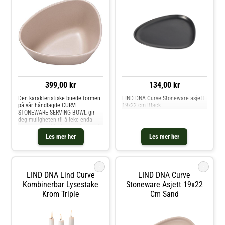
399,00 kr
134,00 kr
Den karakteristiske buede formen
LIND DNA Curve Stoneware asjett
på vår håndlagde CURVE
19x22 cm Black
STONEWARE SERVING BOWL gir
deg muligheten til å leke enda
mer med borddekkingen din ved å
tilføye en ny dimensjon av kurver.
Les mer her
Les mer her
Ved å kombinere dine LIND DNA
spisebrikker med vårt matchende
service
i
i
LIND DNA Lind Curve
LIND DNA Curve
Kombinerbar Lysestake
Stoneware Asjett 19x22
Krom Triple
Cm Sand