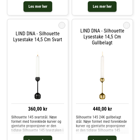
OEKO-TEX® resirkulert skinn i
organiske formen er inspirert av
sterkt glass og samtidig
LIND DNAs ikoniske kurver og
Les mer her
Les mer her
opprettholde et enkelt og klassisk
skaper et moderne uttrykk på
utseende. Vasen er produsert i
bordet – spesielt når det
Danmark
kombineres med matchende spi
i
i
LIND DNA - Silhouette
LIND DNA - Silhouette
Lysestake 14,5 Cm
Lysestake 14,5 Cm Svart
Gullbelagt
360,00 kr
440,00 kr
Silhouette 145 svartstål. Nøye
Silhouette 145 24K gullbelagt
formet med forenklede kurver og
stål. Nøye formet med forenklede
gjentatte proporsjoner er den
kurver og gjentatte proporsjoner
tidløse Silhouette 145 lysestaken i
er den tidløse Silhouette 145
svartbelagt solid stål en organisk
lysestaken i 24K gullbelagt solid
passform for enhver plass. Plasser
stål en organisk passform for