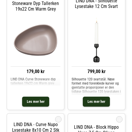
LIND DNA - Silhouette
Stoneware Dyp Tallerken
Lysestake 12 Cm Svart
19x22 Cm Warm Grey
179,00 kr
799,00 kr
LIND DNA Curve Stoneware dyp
Silhouette 120 svartstål. Nøye
tallerken 19x22 cm Warm grey
formet med forenklede kurver og
gjentatte proporsjoner er den
tidløse Silhouette 120 lysestaken i
svartbelagt solid stål en organisk
passform for enhver plass. Plasser
Les mer her
Les mer her
den individuelt eller i en samling
med flere og opp
i
i
LIND DNA - Curve Nupo
LIND DNA - Block Hippo
Lysestake 8x10 Cm 2 Stk