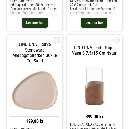
Curve Stoneware
Curve Stoneware frokosttallerken
middagstallerken 30x26 cm svart.
22x19 cm sand. Den
Den karakteristiske buede formen
karakteristiske buede formen på
på den håndlagde Curve
den håndlagde Curve Stoneware
Stoneware middagstallerken gir
frokosttallerken gir deg
deg muligheten til å leke enda
muligheten til å leke enda mer
Les mer her
Les mer her
mer med borddekkingen din ved å
med borddekkingen din ved å
tilføye en ny dimensjon av kurver.
tilføye en ny dimensjon av kurver.
Ved å kombinere
Ved å kombinere d
i
i
LIND DNA - Curve
LIND DNA - Fold Nupo
Stoneware
Vase S 7,5x15 Cm Natur
Middagstallerken 30x26
Cm Sand
399,00 kr
199,00 kr
LIND DNA FOLD VASE er en unik
vase som kombinerer sterkt glass