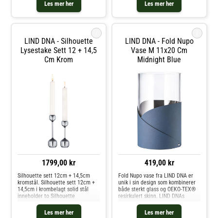
stål en organisk passform for
Les mer her
Les mer her
enhver plass. Plasser den
individuelt eller i en samling med
i
i
LIND DNA - Silhouette
LIND DNA - Fold Nupo
Lysestake Sett 12 + 14,5
Vase M 11x20 Cm
Cm Krom
Midnight Blue
1799,00 kr
419,00 kr
Silhouette sett 12cm + 14,5cm
Fold Nupo vase fra LIND DNA er
kromstål. Silhouette sett 12cm +
unik i sin design som kombinerer
14,5cm i krombelagt solid stål
både sterkt glass og OEKO-TEX®
inneholder to Silhouette
resirkulert skinn. LIND DNAs
lysestaker som passer til
resirkulerte skinn er elegant
tradisjonelle stearinlys så vel som
brettet rundt den sterke
Les mer her
Les mer her
LED-lys. Plasser dem enkeltvis
glassvasen, noe som gir et