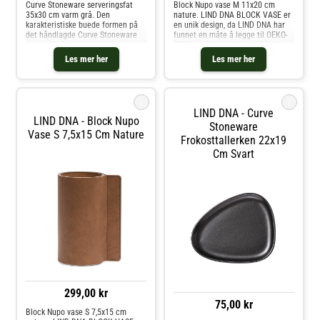
Curve Stoneware serveringsfat
Block Nupo vase M 11x20 cm
35x30 cm varm grå. Den
nature. LIND DNA BLOCK VASE er
karakteristiske buede formen på
en unik design, da LIND DNA har
det håndlagde Curve Stoneware
funnet en måte å legge til OEKO-
serveringsfatet gir deg
TEX® resirkulert skinn i sterkt
muligheten til å leke enda mer
glass og samtidig opprettholde et
Les mer her
Les mer her
med borddekkingen din ved å
enkelt og klassisk utseende.
tilføye en ny dimensjon av kurver.
Vasen er produsert i Danmark og
Ved å kombinere d
h
i
i
LIND DNA - Curve
LIND DNA - Block Nupo
Stoneware
Vase S 7,5x15 Cm Nature
Frokosttallerken 22x19
Cm Svart
299,00 kr
75,00 kr
Block Nupo vase S 7,5x15 cm