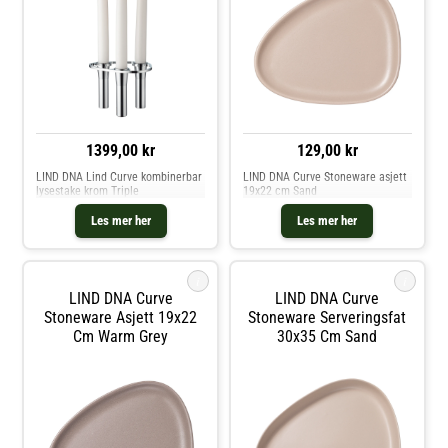
1399,00 kr
129,00 kr
LIND DNA Lind Curve kombinerbar
LIND DNA Curve Stoneware asjett
lysestake krom Triple
19x22 cm Sand
Les mer her
Les mer her
i
i
LIND DNA Curve
LIND DNA Curve
Stoneware Asjett 19x22
Stoneware Serveringsfat
Cm Warm Grey
30x35 Cm Sand