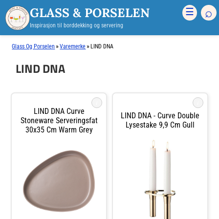
GLASS & PORSELEN
⌕
☰
Inspirasjon til borddekking og servering
»
»
Glass Og Porselen
Varemerke
LIND DNA
LIND DNA
i
i
LIND DNA Curve
LIND DNA - Curve Double
Stoneware Serveringsfat
Lysestake 9,9 Cm Gull
30x35 Cm Warm Grey