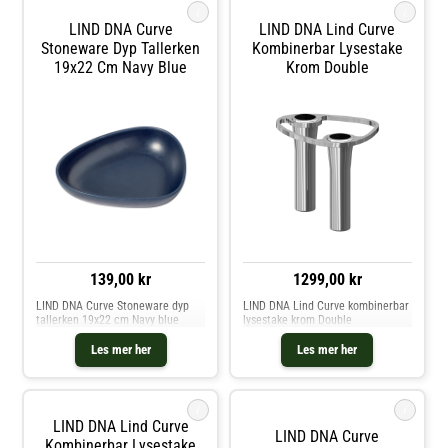
i
i
LIND DNA Curve
LIND DNA Lind Curve
Stoneware Dyp Tallerken
Kombinerbar Lysestake
19x22 Cm Navy Blue
Krom Double
139,00 kr
1299,00 kr
LIND DNA Curve Stoneware dyp
LIND DNA Lind Curve kombinerbar
tallerken 19x22 cm Navy blue
lysestake krom Double
Les mer her
Les mer her
i
i
LIND DNA Lind Curve
LIND DNA Curve
Kombinerbar Lysestake