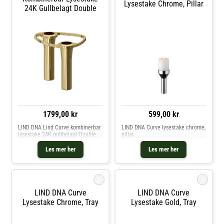
Lysestake Chrome, Pillar
24K Gullbelagt Double
1799,00 kr
599,00 kr
LIND DNA Lind Curve kombinerbar
LIND DNA Curve lysestake chrome,
lysestake 24K gullbelagt Double
pillar
Les mer her
Les mer her
i
i
LIND DNA Curve
LIND DNA Curve
Lysestake Chrome, Tray
Lysestake Gold, Tray