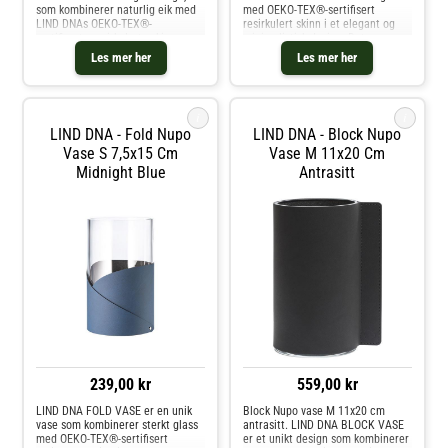
som kombinerer naturlig eik med
med OEKO-TEX®-sertifisert
LIND DNAs OEKO-TEX®-
resirkulert skinn i et elegant og
sertifiserte resirkulerte skinn.
minimalistisk design. Det
Denne unike lysestaken er utstyrt
resirkulerte skinnet er nøye
Les mer her
Les mer her
med en skjult magnet i eiken, som
brettet rundt glasset, noe som
gjør det mulig å kombinere og
skaper et lett og stilrent
arrang
utseende. FOLD
i
i
LIND DNA - Fold Nupo
LIND DNA - Block Nupo
Vase S 7,5x15 Cm
Vase M 11x20 Cm
Midnight Blue
Antrasitt
239,00 kr
559,00 kr
LIND DNA FOLD VASE er en unik
Block Nupo vase M 11x20 cm
vase som kombinerer sterkt glass
antrasitt. LIND DNA BLOCK VASE
med OEKO-TEX®-sertifisert
er et unikt design som kombinerer