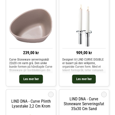
239,00 kr
909,00 kr
Curve Stoneware serveringsskål
Designet til LIND CURVE DOUBLE
22x20 cm varm grå. Den unike
er basert på den velkjente,
buede formen på håndlagde Curve
organiske Curven form. Med et
Stoneware gir borddekkingen din
lekent formspråk, teller romanen
en ekstra dimensjon, og lar deg
LIND CURVE-samlingen tre
leke med ulike kurver for et
komponenter som enkelt kan
Les mer her
Les mer her
dynamisk uttrykk. Ved å
stables og kombineres på
kombinere LIND DNA spisebrikker
uendelig mange måter, vertikalt
med det
og horisontalt, bar
i
i
LIND DNA - Curve
LIND DNA - Curve Plinth
Stoneware Serveringsfat
Lysestake 2,2 Cm Krom
35x30 Cm Sand