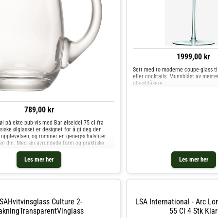
1999,00 kr
Sett med to moderne coupe-glass t
eller cocktails. Munnblåst av mester
glassblåsere.
789,00 kr
tøl på ekte pub-vis med Bar ølseidel 75 cl fra
siske ølglasset er designet for å gi deg den
 opplevelsen, og rommer en generøs halvliter
en din. Med sin avrundede form og praktiske
Les mer her
Les mer her
SAHvitvinsglass Culture 2-
LSA International - Arc Lo
akningTransparentVinglass
55 Cl 4 Stk Klar