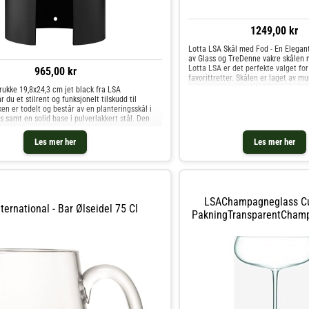
1249,00 kr
Lotta LSA Skål med Fod - En Elega
av Glass og TreDenne vakre skålen 
Lotta LSA er det perfekte valget for
965,00 kr
favorittretter. Skålen er laget av m
og har en bærekraftig kilde aske ba
rukke 19,8x24,3 cm jet black fra LSA
sertifisert. Den klare glassoverflate
r du et stilrent og funksjonelt tilskudd til
naturlige treet gir skålen et elega
n er todelt og består av en planteringsskål i
utseende.Med en diameter på 25 c
 samt en solid base i pulverlakkert stål. Den
på 14,2 cm er skålen romslig nok til
s
salater, frukt eller andre deilige ret
Les mer her
Les mer her
foten sikrer at skålen står trygt på 
lette vekten gjør den enkel å håndt
det er til en festlig anledning eller 
vil denne Lotta LSA Skål med Fod til
av eleganse til bordet ditt.
LSAChampagneglass Cu
ternational - Bar Ølseidel 75 Cl
PakningTransparentCham