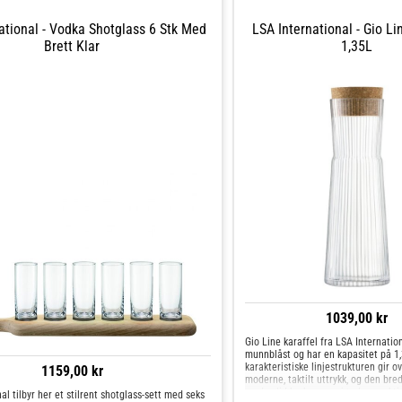
kvalitet.
ational - Vodka Shotglass 6 Stk Med
LSA International - Gio Li
Brett Klar
1,35L
1039,00 kr
Gio Line karaffel fra LSA Internation
munnblåst og har en kapasitet på 1,3
karakteristiske linjestrukturen gir ov
1159,00 kr
moderne, taktilt uttrykk, og den br
med solid korkpropp gjør den praktis
al tilbyr her et stilrent shotglass-sett med seks