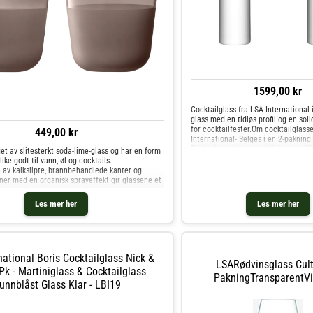
1599,00 kr
Cocktailglass fra LSA International
glass med en tidløs profil og en soli
for cocktailfester.Om cocktailglass
449,00 kr
International- Selges i en 2-pakning.
Boris.- Laget av munnblåst glass. K
et av slitesterkt soda-lime-glass og har en form
& Cocktailglass og andre Glass hos 
ike godt til vann, øl og cocktails.
av kalkslipte, brannbehandlede kanter og
er med en organisk sprayeffekt gir glassene et
mbinerer moderne presisjon med en følelse av
mblerglasset fra LSA International- Sett med to
Les mer her
Les mer her
Egnet for vann, øl og drikke.- Håndmalte sokler
kstur.- Matt, taktil overflate på den nedre delen
abelbar for enkel oppbevaring. Kjøp Tumblerglass
 hos Royal Design.
national Boris Cocktailglass Nick &
LSARødvinsglass Cult
Pk - Martiniglass & Cocktailglass
PakningTransparentVi
unnblåst Glass Klar - LBI19