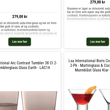
279,00 kr
Glassene er laget av slitesterkt sod
har en form som egner seg like godt 
cocktails. Kombinasjonen av kalkslip
279,00 kr
brannbehandlede kanter og håndma
en organisk sprayeffekt gir glassene
et av slitesterkt soda-lime-glass og har en form
kombinerer moderne presisjon med e
ike godt til vann, øl og cocktails.
håndverk.Om tumblerglasset fra LSA
av kalkslipte, brannbehandlede kanter og
Sett med to tumblerglass.- Egnet for
er med en organisk sprayeffekt gir glassene et
drikke.- Håndmalte sokler med organi
mbinerer moderne presisjon med en følelse av
Matt, taktil overflate på den nedre 
mblerglasset fra LSA International- Sett med to
Les mer her
Les mer her
glasset.- Stabelbar for enkel oppbev
Egnet for vann, øl og drikke.- Håndmalte sokler
Tumblerglass og andre Glass hos Ro
kstur.- Matt, taktil overflate på den nedre delen
abelbar for enkel oppbevaring. Kjøp Tumblerglass
 hos Royal Design.
Lsa International Boris Co
tional Arc Contrast Tumbler 38 Cl 2-
2-Pk - Martiniglass & Coc
umblerglass Glass Earth - LAC14
Munnblåst Glass Klar 