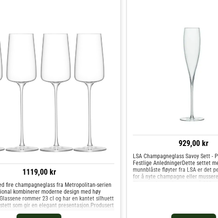
929,00 kr
LSA Champagneglass Savoy Sett - Pe
Festlige AnledningerDette settet m
munnblåste fløyter fra LSA er det p
1119,00 kr
for å nyte champagne eller mussere
Glassene har en kapasitet på 200 m
ed fire champagneglass fra Metropolitan-serien
28x7,4x7,4 cm, noe som gir rikelig m
ational kombinerer moderne design med høy
boblene å utfolde seg.Det unike des
 Glassene rommer 23 cl og har en kantet silhuett
glassene inkluderer en buet skål og 
 stett som gir en elegant presentasjon.Produsert
formet gnistepunkt i stilken. Dette 
forsterker boblene og gir en fantasti