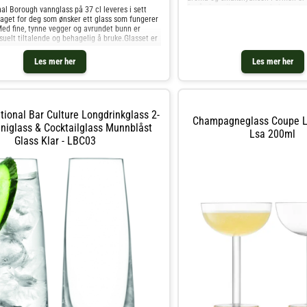
for å gi en rikere og mer balansert
al Borough vannglass på 37 cl leveres i sett
smaksopplevelse
laget for deg som ønsker ett glass som fungerer
Med fine, tynne vegger og avrundet bunn er
suelt tiltalende og behagelig å bruke.Glasset er
Les mer her
Les mer her
tional Bar Culture Longdrinkglass 2-
Champagneglass Coupe L
iniglass & Cocktailglass Munnblåst
Lsa 200ml
Glass Klar - LBC03