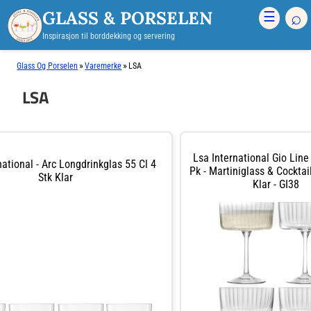
GLASS & PORSELEN
⌕
☰
Inspirasjon til borddekking og servering
»
»
Glass Og Porselen
Varemerke
LSA
LSA
Lsa International Gio Line 
ational - Arc Longdrinkglas 55 Cl 4
Pk - Martiniglass & Cocktai
Stk Klar
Klar - GI38