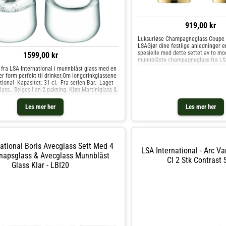
919,00 kr
Luksuriøse Champagneglass Coupe 
LSAGjør dine festlige anledninger 
spesielle med dette settet av to m
1599,00 kr
munnblåste champagneglass fra LSA
har en kapasitet på 200 ml og måler
 fra LSA International i munnblåst glass med en
cm, noe som gir deg rikelig plass til
r form perfekt til drinker.Om longdrinkglassene
favorittchampagne eller cocktails.
tional- Kapasitet: 31 cl.- Fra serien Bar.- Laget
har en unik silhuett med en avrunde
ass.- Selges i en 2-pakning. Kjøp Martiniglass &
tykk rørformet stilk, som gir dem e
g andre Glass hos Royal Design.
utseende. Den diskrete metalliske 
Les mer her
Les mer her
det håndmalte brede gullbåndet ved
til et luksuriøst preg på glassene.U
feirer en spesiell begivenhet eller 
skjemme bort deg selv, vil disse
champagneglassene fra LSA være d
national Boris Avecglass Sett Med 4
valget. De er laget av glass av høy k
LSA International - Arc V
designet for å være både vakre og
Snapsglass & Avecglass Munnblåst
holdbare.Håndvask anbefales.
Cl 2 Stk Contrast 
Glass Klar - LBI20