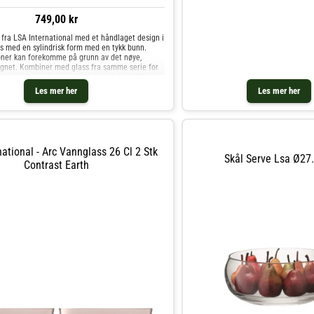
749,00 kr
 fra LSA International med et håndlaget design i
s med en sylindrisk form med en tykk bunn.
oner kan forekomme på grunn av det nøye,
gnet. Kombiner med glass fra samme serie for
keopplevelse. Om longdrinkglasset fra LSA
Sylindrisk form.- Håndlaget design.- Tykk bunn.-
Les mer her
Les mer her
åst glass.- Selges i en 2-pakning.
truksjoner for longdrinkglasset- Håndvask
p Highballglass & Longdrinkglass og andre Glass
gn.
ational - Arc Vannglass 26 Cl 2 Stk
Skål Serve Lsa Ø27
Contrast Earth