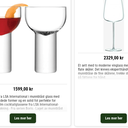
2329,00 kr
Et sett med to moderne vinglass me
flate skåler. Det kreves eksperthånd
munnblåse de fine skålene, trekke st
på føttene for hånd.
1599,00 kr
ra LSA International i munnblåst glass med
dede former og en solid fot perfekte for
Om cocktailglassene fra LSA International-
akning.- Fra serien Boris.- Laget av munnblåst
tiniglass & Cocktailglass og andre Glass hos
Les mer her
Les mer her