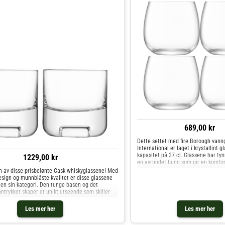
689,00 kr
Dette settet med fire Borough vann
International er laget i krystallint g
kapasitet på 37 cl. Glassene har ty
1229,00 kr
en avrundet bunn som gir en komfor
følelse i bruk. Formen er enkel, men
n av disse prisbelønte Cask whiskyglassene! Med
pas
sign og munnblåste kvalitet er disse glassene
en sin kategori. Den tunge basen og det
trykket skaper et unikt utseende som skiller
Les mer her
Les mer her