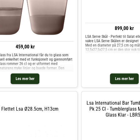
899,00 kr
LSA Serve Skål - Perfekt til Salat e
vakre LSA Serve Skålen er designet 
Med en diameter på 27,5 cm og må
459,00 kr
12,5x27,5x27,5 cm er den stor nok t
generøs porsjon salat eller frukt. Sk
ss fra LSA International får du to glass som
klart glass og har buede vegger som 
uell enkelhet med et funksjonelt og gjennomført
elegant og moderne preg til bordde
glass rommer 26 cl og er utformet med
munnblåste glassprosessen sikrer at
 naturens myke linjer og buede former. Den
unik og av høyeste kvalitet. Den br
uett
gjør det enkelt å servere og blande
Les mer her
Les mer her
dine, og de buede veggene gir en va
presentasjon av rettene dine.Uanse
den til en festmiddag eller til hverda
denne LSA Serve Skålen være et im
funksjonelt tilbehør til kjøkkenet ditt
Lsa International Bar Tumb
l Flettet Lsa Ø28.5cm, H13cm
Pk 25 Cl - Tumblerglass
Glass Klar - LBR