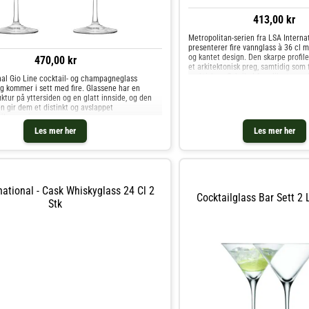
413,00 kr
Metropolitan-serien fra LSA Interna
presenterer fire vannglass à 36 cl
og kantet design. Den skarpe profile
470,00 kr
et arkitektonisk preg, samtidig som
praktisk og fleksibel for ulike typer 
nal Gio Line cocktail- og champagneglass
vann og vi
g kommer i sett med fire. Glassene har en
ruktur på yttersiden og en glatt innside, og den
 gir dem et distinkt og avslappet
il serveri
Les mer her
Les mer her
national - Cask Whiskyglass 24 Cl 2
Cocktailglass Bar Sett 2
Stk