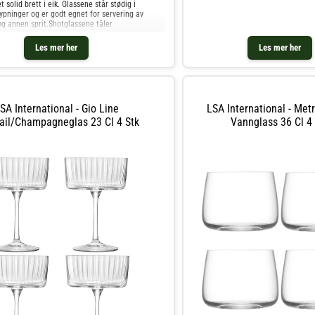
bruk.Perfekt for ser
t solid brett i eik. Glassene står stødig i
ypninger og er godt egnet for servering av
og annen sprit.Shotglassene tåler
 og
Les mer her
Les mer her
SA International - Gio Line
LSA International - Met
ail/champagneglas 23 Cl 4 Stk
Vannglass 36 Cl 4 