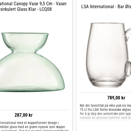
et Skålen med sikkerhet tilføye eleganse og stil
ational Canopy Vase 9,5 Cm - Vaser
dning.
LSA International - Bar Øl
sirkulert Glass Klar - LCQ08
789,00 kr
Nyt din favorittøl på ekte pub-vis m
75 cl fra LSA! Dette klassiske ølgla
for å gi deg den autentiske pint opp
287,00 kr
rommer en generøs halvliter med fav
Med sin avrundede form og praktisk
nternational med et kuppelformet design i
nnblåst glass med en grønn nyanse som skaper