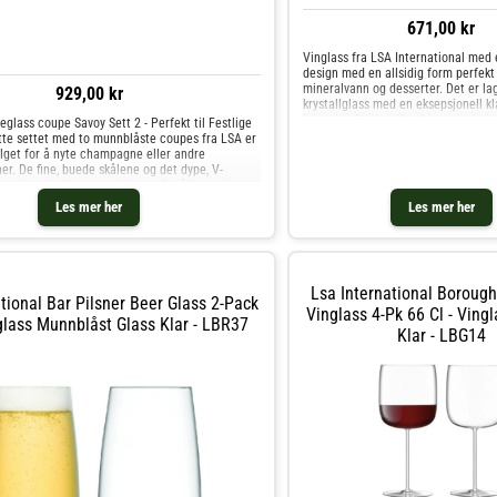
671,00 kr
Vinglass fra LSA International med
design med en allsidig form perfekt t
mineralvann og desserter. Det er la
929,00 kr
krystallglass med en eksepsjonell kl
luksuriøs følelse. Kombiner med gl
lass coupe Savoy Sett 2 - Perfekt til Festlige
serie for en perfekt drikkeopplevel
te settet med to munnblåste coupes fra LSA er
vinglasset fra LSA International- Fr
alget for å nyte champagne eller andre
Metropolitan.- Moderne design.- Alls
r. De fine, buede skålene og det dype, V-
Perfekt for rødviner.- Laget av kryst
unktet i stilkene er designet for å forsterke
i en 4-pakning. Vedlikeholdsinstruks
pe en festlig atmosfære.Hvert glass har en
Les mer her
Les mer her
vinglasset- Tåler oppvaskmaskin. Kj
50 ml og måler 19x11,2x11,2 cm, noe som gir
andre Glass hos Royal Design.
l å nyte din favorittdrikk. De er laget av klart
en elegant og tidløs estetikk som passer til
anledning.Uansett om det er til en romantisk
lig begivenhet eller bare en kveld i godt selskap,
Lsa International Boroug
Champagneglass coupe Savoy Sett 2 legge til et
tional Bar Pilsner Beer Glass 2-Pack
eleganse og stil til din opplevelse.
Vinglass 4-Pk 66 Cl - Vingl
lglass Munnblåst Glass Klar - LBR37
Klar - LBG14