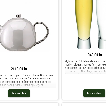
1049,00 kr
Ølglass fra LSA International i munn
med en elegant, kurvet form perfekt
ølglassene fra LSA International- Ka
2119,00 kr
cl.- Fra serien Bar.- Laget av munnbl
Selges i en 2-pakning. Kjøp Ølglass
kanne - En Elegant PorselenskanneDenne vakre
hos Royal Design.
annen er et must-have for enhver te-elsker.
t av porselen og er håndmalt med platina og
s, noe som gir den et unikt og elegant
n kapasitet på 1,3L er denne tekannen perfekt
ore mengder te til deg selv eller for å dele med
Les mer her
Les mer her
lie. Den måler 16x25x25cm, noe som gjør den til
tillegg til ditt tesett.Uansett om du nyter en
ler inviterer gjester til teselskap, vil denne
kannen med sikkerhet imponere med sitt vakre