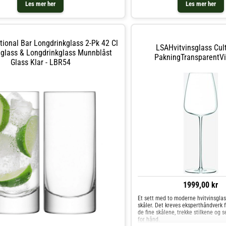
Les mer her
Les mer her
effekt når de beveger seg opp i skå
Champagneglass Savoy Sett er lage
høykvalitetsglass og er munnblåst fo
enestående kvalitet og holdbarhet. 
glasset gir en elegant og stilfull pr
tional Bar Longdrinkglass 2-Pk 42 Cl
dine festlige drikkevarer.Uansett om
LSAHvitvinsglass Cult
spesiell anledning eller bare for å
lglass & Longdrinkglass Munnblåst
selv bort, vil dette settet med to 
PakningTransparentVi
Glass Klar - LBR54
fra LSA legge til en ekstra touch av 
enhver festlig begivenhet.Håndvask
1999,00 kr
Et sett med to moderne hvitvinsglas
skåler. Det kreves eksperthåndverk 
de fine skålene, trekke stilkene og s
for hånd.