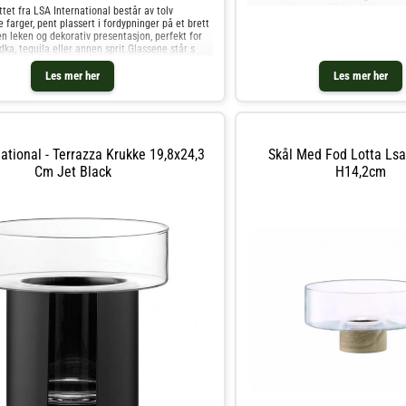
en organisk sprayeffekt gir glassene
ttet fra LSA International består av tolv
kombinerer moderne presisjon med e
e farger, pent plassert i fordypninger på et brett
håndverk.Om tumblerglasset fra LSA
 en leken og dekorativ presentasjon, perfekt for
Sett med to tumblerglass.- Egnet for
dka, tequila eller annen sprit.Glassene står s
drikke.- Håndmalte sokler med organi
Matt, taktil overflate på den nedre 
Les mer her
Les mer her
glasset.- Stabelbar for enkel oppbev
Tumblerglass og andre Glass hos Ro
ational - Terrazza Krukke 19,8x24,3
Skål Med Fod Lotta Ls
Cm Jet Black
H14,2cm