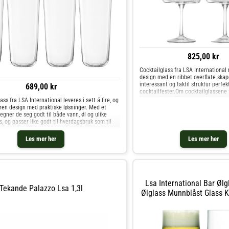
825,00 kr
Cocktailglass fra LSA International 
design med en ribbet overflate skap
interessant og taktil struktur perfek
689,00 kr
cocktailfester.Om cocktailglassene 
International- Tåler oppvaskmaskin.-
ss fra LSA International leveres i sett á fire, og
pakning. Kjøp Martiniglass & Cockta
ren design med praktiske løsninger. Med et
andre Glass hos Royal Design.
egner de seg godt til både vann, øl og ulike
s, og passer like godt til hverdagsbruk som til
Les mer her
Les mer her
Lsa International Bar Ølg
Tekande Palazzo Lsa 1,3l
Ølglass Munnblåst Glass K