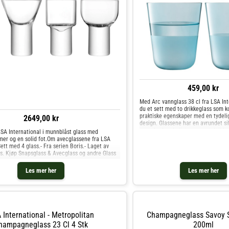
459,00 kr
Med Arc vannglass 38 cl fra LSA Int
du et sett med to drikkeglass som 
praktiske egenskaper med en tydelig
2649,00 kr
design. Glassene har en avrundet sil
av myke, buede linjer og en taktil k
LSA International i munnblåst glass med
den mat
rmer og en solid fot.Om avecglassene fra LSA
Sett med 4 glass.- Fra serien Boris.- Laget av
s. Kjøp Snapsglass & Avecglass og andre Glass
gn.
Les mer her
Les mer her
 International - Metropolitan
Champagneglass Savoy S
hampagneglass 23 Cl 4 Stk
200ml