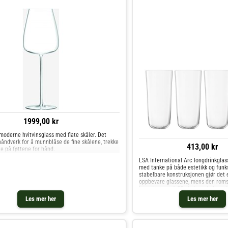
1999,00 kr
moderne hvitvinsglass med flate skåler. Det
åndverk for å munnblåse de fine skålene, trekke
413,00 kr
te på føttene for hånd.
LSA International Arc longdrinkglas
med tanke på både estetikk og funk
stabelbare konstruksjonen gjør det 
oppbevare glassene, mens den roms
kapasiteten på 55 cl gir god plass ti
og leskedrikker til øl
Les mer her
Les mer her