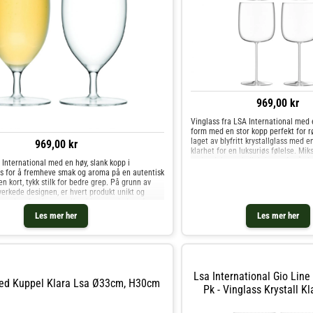
969,00 kr
Vinglass fra LSA International med
form med en stor kopp perfekt for rø
laget av blyfritt krystallglass med e
969,00 kr
klarhet for en luksuriøs følelse. M
andre deler av kolleksjonen for å s
 International med en høy, slank kopp i
perfekte kombinasjonen. Om vinglas
s for å fremheve smak og aroma på en autentisk
International- Moderne form med en 
n kort, tykk stilk for bedre grep. På grunn av
serien Borough.- Laget av krystallglas
erkede designen, er hvert produkt unikt og
Selges i en 4-pakning. Vedlikeholdsi
oner kan forekomme. Kombiner med glass fra
for vinglasset- Tåler oppvaskmaskin
r å få den ultimate drikkeopplevelsen. Om
Les mer her
Les mer her
og andre Glass hos Royal Design.
A International: - Høy, avrundet kopp. - Kort, tykk
v munnblåst glass. - Selges i et 2-pakning. Råd
glasset: - Anbefales å vaske for hånd. Kjøp
e Glass hos Royal Design.
Lsa International Gio Line
ed Kuppel Klara Lsa Ø33cm, H30cm
Pk - Vinglass Krystall Kl