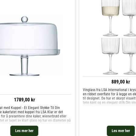
889,00 kr
Vinglass fra LSA International i kry
en ribbet overflate for å legge en e
til designet. De har et skarpt visuel
1789,00 kr
tynn kant og en elegant stilk.Om vin
LSA International- Fra serien Gio Li
t med Kuppel - Et Elegant Stykke Til Din
21,0 cl.- Laget av krystallglass.- Selg
e kakefatet med kuppel fra LSA Klar er det
pakning.Vedlikeholdsinstruksjoner f
 for å presentere dine kaker, wienerbrød eller
Tåler oppvaskmaskin. Kjøp Vinglass
atet er laget av klart glass og har en diameter på
hos Royal Design.
yde på 30 cm.Det munnblåste glasset og det
et gir fatet en luksuriøs og sofistikert
Les mer her
Les mer her
pelen er bred og gir god plass til å vise frem