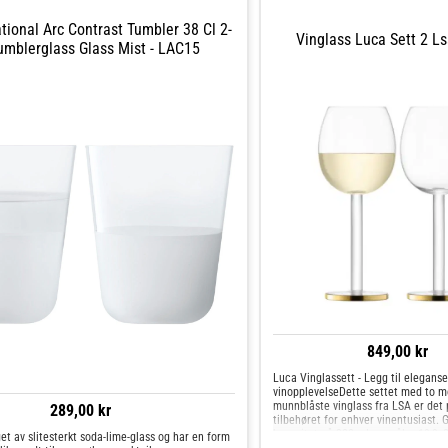
tional Arc Contrast Tumbler 38 Cl 2-
Vinglass Luca Sett 2 L
Tumblerglass Glass Mist - LAC15
849,00 kr
Luca Vinglassett - Legg til eleganse 
vinopplevelseDette settet med to 
munnblåste vinglass fra LSA er det 
289,00 kr
tilbehøret for enhver vinentusiast. 
kapasitet på 300 ml og måler 19,9x
et av slitesterkt soda-lime-glass og har en form