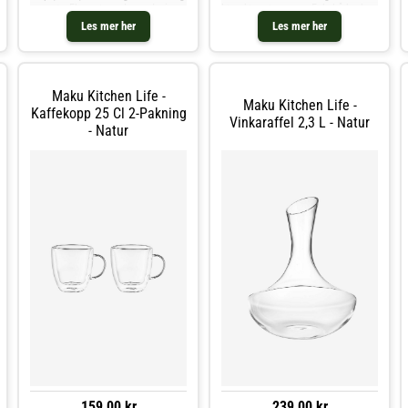
av mat • Elegant, moderne design
løsvekt og teposer • Enkel å bruke:
for daglig bruk og servering •
fyll med te, tilsett varmt vann, la
Les mer her
Les mer her
Slitesterk overflate i rustfritt stål
trekke og nyt • Volum: 1 liter •
som er
Glasskanne so
Maku Kitchen Life -
Maku Kitchen Life -
Kaffekopp 25 Cl 2-Pakning
Vinkaraffel 2,3 L - Natur
- Natur
159,00 kr
239,00 kr