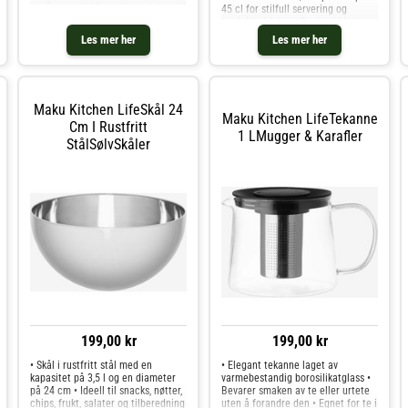
også som allsidige allroundglass til
45 cl for stilfull servering og
hverdagsbruk og spesielle
lagdelte drinker • Design i klart
anledninger • Kapasitet på 50 cl
glass som tilfører et raffinert
Les mer her
Les mer her
for sjenerøse porsjoner • Laget
utseende til enhver borddekking •
Tåler oppvaskmaskin
Maku Kitchen LifeSkål 24
Maku Kitchen LifeTekanne
Cm I Rustfritt
1 LMugger & Karafler
StålSølvSkåler
199,00 kr
199,00 kr
• Skål i rustfritt stål med en
• Elegant tekanne laget av
kapasitet på 3,5 l og en diameter
varmebestandig borosilikatglass •
på 24 cm • Ideell til snacks, nøtter,
Bevarer smaken av te eller urtete
chips, frukt, salater og tilberedning
uten å forandre den • Egnet for te i