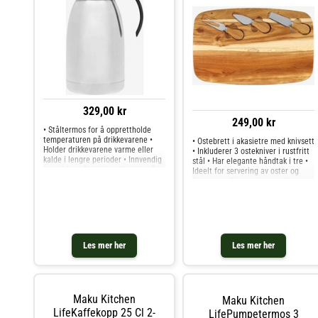
329,00 kr
249,00 kr
• Ståltermos for å opprettholde
temperaturen på drikkevarene •
• Ostebrett i akasietre med knivsett
Holder drikkevarene varme eller
• Inkluderer 3 ostekniver i rustfritt
kalde i lengre perioder • Innvendig
stål • Har elegante håndtak i tre •
i rustfritt stål holder effektivt på
Ideelt for servering av oster og
temperaturen • Holder på varmen i
forretter • Slitesterkt og stilig
opptil 6 timer ved 80 °C, 12 timer
design.
ved 60 °C og
Les mer her
Les mer her
Maku Kitchen
Maku Kitchen
LifeKaffekopp 25 Cl 2-
LifePumpetermos 3