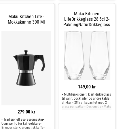
blanding og tilberedning av
rengjøring etter servering
ingredienser • Enkelt og moderne
utseende som passer til både
Maku Kitchen
uformelle måltider og festlige
Maku Kitchen Life -
borddekkinger • Ideell til nøtter,
LifeDrikkeglass 28,5cl 2-
Mokkakanne 300 Ml
chips, tilbehør og andre små
PakningNaturDrikkeglass
porsjoner
149,00 kr
• Multifunksjonelt, klart drikkeglass
til vann, cocktailer og andre kalde
drikker • 28,5 cl kapasitet med 2
glass per pakke • Designet av Maku
i samarbeid med eksperter for en
279,00 kr
stilig og praktisk følelse • Tåler
oppvaskmaskin og er laget for å
• Tradisjonell espressomaskin•
beholde
Uunnværlig for kaffeelskere•
Brygger sterk, aromatisk kaffe•