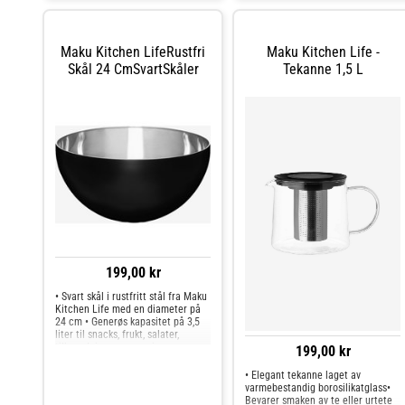
Maku Kitchen LifeRustfri
Maku Kitchen Life -
Skål 24 CmSvartSkåler
Tekanne 1,5 L
199,00 kr
• Svart skål i rustfritt stål fra Maku
Kitchen Life med en diameter på
24 cm • Generøs kapasitet på 3,5
liter til snacks, frukt, salater,
tilberedning og servering •
199,00 kr
Slitesterkt rustfritt stål med en
elegant svart finish for
• Elegant tekanne laget av
hverdagsbruk og bordprese
varmebestandig borosilikatglass•
Bevarer smaken av te eller urtete