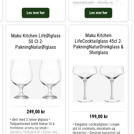
oppvaskmaskin • Allsidig og
praktisk for alle kjøkken •
Kombinerer funksjonalitet og
Les mer her
Les mer her
brukervennlighet.
Maku Kitchen
Maku Kitchen LifeØlglass
LifeCocktailglass 45cl 2-
50 Cl 2-
PakningNaturDrinkglass &
PakningNaturØlglass
Shotglass
249,00 kr
199,00 kr
• Sett med 2 tynne ølglass •
Tulipanformet bolle bidrar til å
• Elegante cocktailglass i coupe-
fremheve aroma og smak i
stil til cocktails, mocktails og
sterkere, fyldigere øl • Egner seg
desserter • Generøs kapasitet på