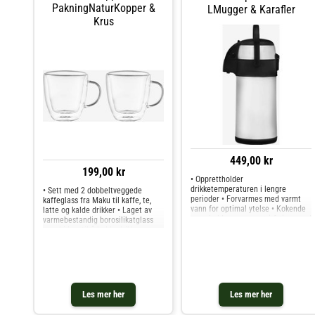
PakningNaturKopper &
LMugger & Karafler
Krus
449,00 kr
199,00 kr
• Opprettholder
drikketemperaturen i lengre
• Sett med 2 dobbeltveggede
perioder • Forvarmes med varmt
kaffeglass fra Maku til kaffe, te,
vann for optimal ytelse • Kokende
latte og kalde drikker • Laget av
vann holder seg varmt i 6 timer ved
varmebestandig borosilikatglass
80 °C • Romslig åpning for enkel
som bidrar til å holde drikken varm
rengjøring • Kapasitet: 3 liter •
eller kald lenger • Dobbeltvegget
Tåler ikke oppvaskmaskin.
design gjør den ytre overflaten
behagelig å holde i
Les mer her
Les mer her