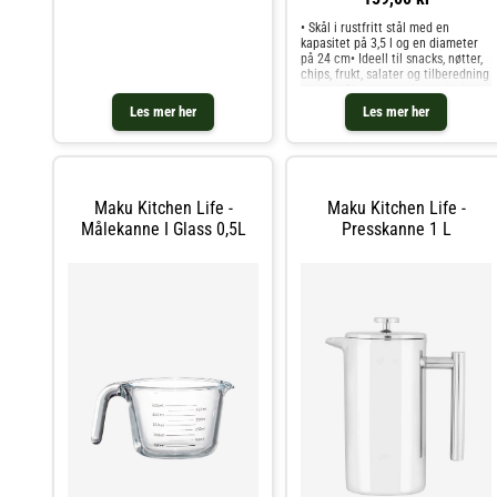
effektiv temperaturbevaring • Har
et praktisk lokk med trykknapp •
• Skål i rustfritt stål med en
Forvarmes med varmt v
kapasitet på 3,5 l og en diameter
på 24 cm• Ideell til snacks, nøtter,
chips, frukt, salater og tilberedning
av mat• Elegant, moderne design
for daglig bruk og servering•
Les mer her
Les mer her
Slitesterk overflate i rustfritt stål
som er hygienisk og enkel å
rengjøre• Tåler oppvaskmaskin for
praktisk daglig håndtering• Lett,
men robust skål for kjøkken- og
bordbruk
Maku Kitchen Life -
Maku Kitchen Life -
Målekanne I Glass 0,5L
Presskanne 1 L