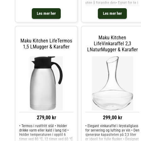
uten å forandre den• Egnet for te i
løsvekt og teposer• Enkel å bruke:
fyll med te, tilsett varmt vann, la
Les mer her
Les mer her
trekke og nyt• Volum: 1,5 liter•
Glasskanne som tåler
oppvaskmaskin• Brygger og lokk
kan vaskes for hånd• Ikke egnet for
komfyrtopp
Maku Kitchen
Maku Kitchen LifeTermos
LifeVinkaraffel 2,3
1,5 LMugger & Karafler
LNaturMugger & Karafler
279,00 kr
299,00 kr
• Termos i rustfritt stål • Holder
• Elegant vinkaraffel i krystallglass
drikke varm eller kald i lang tid •
for servering og lufting av vin • Den
Holder temperaturen i opptil 6
sjenerøse kapasiteten på 2,3 liter
timer ved 80 °C, 12 timer ved 60 °C
er ideell for fulle flasker • Designet