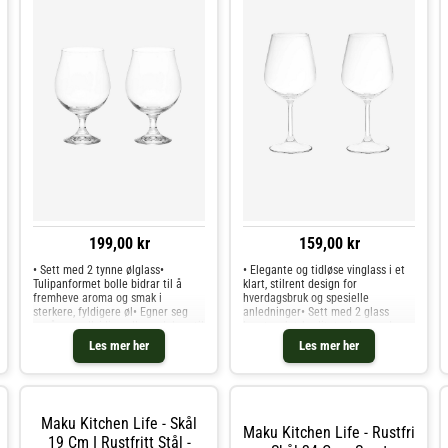
199,00 kr
159,00 kr
• Sett med 2 tynne ølglass•
• Elegante og tidløse vinglass i et
Tulipanformet bolle bidrar til å
klart, stilrent design for
fremheve aroma og smak i
hverdagsbruk og spesielle
sterkere, fyldigere øl• Egner seg
anledninger• Sett med 2 glass
også som allsidige allroundglass til
laget av høykvalitetsglass med
hverdagsbruk og spesielle
tynn, herdet kant og sømløs stilk
Les mer her
Les mer her
anledninger• Kapasitet på 50 cl for
for et raffinert utseende•
sjenerøse porsjoner• Laget av klart
Krystallklar finish fremhever fargen
glass med stabil stilk og elegant
og presentasjonen av vinen på
form• Tåler oppvaskmaskin•
bordet• Praktisk kapasitet på 46 cl,
Størrelse på pakken: 22 × 11 × 18
egnet for servering av rød- eller
Maku Kitchen Life - Skål
cm
hvitvin• Tåler oppvaskmaskin for
Maku Kitchen Life - Rustfri
enkel rengjøring og praktisk bruk i
19 Cm I Rustfritt Stål -