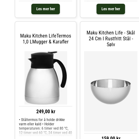
laget av høykvalitetsglass med
stål som er hygienisk, enkel å
tynn, herdet kant og sømløs stilk
rengjøre og tåler oppvaskmaskin •
Les mer her
Les mer her
for et raffinert utseende •
Kompakt størrelse som gjør den
Krystallklar finish fremhever fargen
praktisk til d
Maku Kitchen Life - Skål
Maku Kitchen LifeTermos
24 Cm I Rustfritt Stål -
1,0 LMugger & Karafler
Sølv
249,00 kr
• Ståltermos for å holde drikke
varm eller kald • Holder
temperaturen: 6 timer ved 80 °C,
12 timer ved 60 °C, 24 timer ved 40
°C • Isolert med rustfritt stål for
159,00 kr