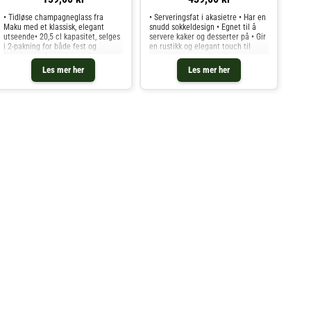
• Tidløse champagneglass fra
• Serveringsfat i akasietre • Har en
Maku med et klassisk, elegant
snudd sokkeldesign • Egnet til å
utseende• 20,5 cl kapasitet, selges
servere kaker og desserter på • Gir
i 2-pakning for både fest og
en rustikk og elegant touch til
hverdagsbruk• Laget av slitesterkt,
presentasjonen • Holdbart og
herdet glass med en tynn kant for
enkelt å rengjøre • Perfekt til ulike
Les mer her
Les mer her
en raffinert drikkeopplevelse•
anledninger og sammenkomster.
Sømløs stilk og gjennomsiktig
design skaper en ren, førsteklasses
borddekking• Tåler oppvaskmaskin
for enkel rengjøring etter
middagsselskaper og spesielle
anledninger• Størrelse 13,5 x 7 x 24
cm, ideelt for servering av
musserende vin med stil