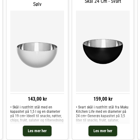
Skål 24 Cm - Svart
hverdagen• Størrelse: 19 x 9,5 x 21
Sølv
cm, EAN 6410412968852, merke
Maku
143,00 kr
159,00 kr
• Skål i rustfritt stål med en
• Svart skål i rustfritt stål fra Maku
kapasitet på 1,5 l og en diameter
Kitchen Life med en diameter på
på 19 cm• Ideell til snacks, nøtter,
24 cm• Generøs kapasitet på 3,5
chips, frukt, salater og tilberedning
liter til snacks, frukt, salater,
av mat• Elegant metallfinish som
tilberedning og servering•
passer til hverdagsbruk og
Slitesterkt rustfritt stål med en
Les mer her
Les mer her
bordservering• Slitesterkt,
elegant svart finish for
hygienisk rustfritt stål som er
hverdagsbruk og bordpresentasjon•