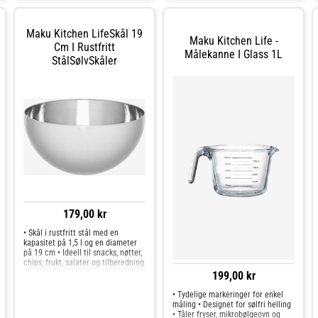
enkelt å rengjøre og tåler
Hygienisk, lett å rengjøre og tåler
oppvaskmaskin• Kompakt form gjør
oppvaskmaskin for praktisk
den praktisk for tilberedning og
vedlikehold• Egnet til chips, nøtter,
Maku Kitchen LifeSkål 19
servering på kjøkkenet
forretter og til å blande
Maku Kitchen Life -
ingredienser på kjøkkenet
Cm I Rustfritt
Målekanne I Glass 1L
StålSølvSkåler
179,00 kr
• Skål i rustfritt stål med en
kapasitet på 1,5 l og en diameter
på 19 cm • Ideell til snacks, nøtter,
chips, frukt, salater og tilberedning
av mat • Elegant metallfinish som
199,00 kr
passer til hverdagsbruk og
bordservering • Slitesterkt,
• Tydelige markeringer for enkel
hygienisk rustfritt
måling • Designet for sølfri helling
• Tåler fryser, mikrobølgeovn og