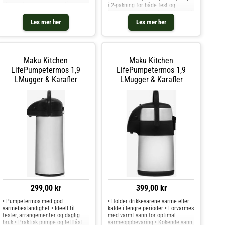
elegant form som passer til vann,
i 2-pakning for både fest og
juice, brus eller whisky • Designet
hverdagsbruk • Laget av slitesterkt,
for å beholde sitt klare utseende
herdet glass med en tynn kant for
Les mer her
Les mer her
over tid for en raffine
en raffinert drikkeopplevelse •
Sømløs stilk og gjenno
Maku Kitchen
Maku Kitchen
LifePumpetermos 1,9
LifePumpetermos 1,9
LMugger & Karafler
LMugger & Karafler
299,00 kr
399,00 kr
• Pumpetermos med god
• Holder drikkevarene varme eller
varmebestandighet • Ideell til
kalde i lengre perioder • Forvarmes
fester, arrangementer og daglig
med varmt vann for optimal
bruk • Praktisk pumpe og lettlåst
varmeoppbevaring • Kokende vann