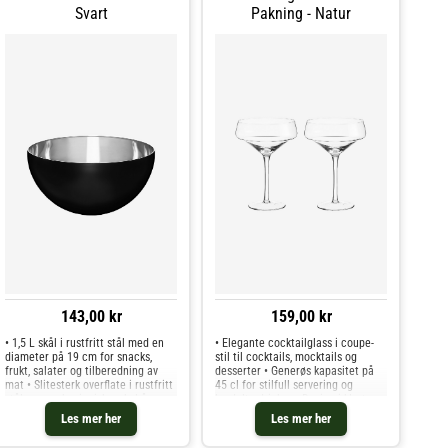
Svart
Pakning - Natur
143,00 kr
159,00 kr
• 1,5 L skål i rustfritt stål med en
• Elegante cocktailglass i coupe-
diameter på 19 cm for snacks,
stil til cocktails, mocktails og
frukt, salater og tilberedning av
desserter • Generøs kapasitet på
mat • Slitesterk overflate i rustfritt
45 cl for stilfull servering og
stål som er hygienisk, enkel å
lagdelte drinker • Design i klart
rengjøre og tåler oppvaskmaskin •
glass som tilfører et raffinert
Les mer her
Les mer her
Kompakt størrelse som gjør den
utseende til enhver borddekking •
praktisk til daglig servering,
Tåler oppvaskmaskin for enkel