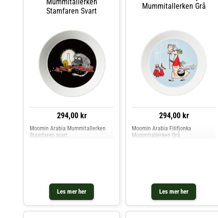
Mummitallerken
Mummitallerken Grå
Stamfaren Svart
294,00 kr
294,00 kr
Moomin Arabia Mummitallerken
Moomin Arabia Filifjonka
Stamfaren svart
Mummitallerken Grå
Les mer her
Les mer her