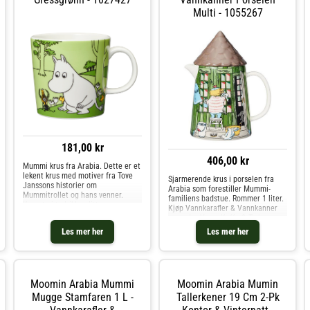
krefter driver kometen bort, og alle
kan flytte tilbake til Mummidalen.
Multi - 1055267
Kombiner muggen med andre deler
i samme serie slik at du får en
nydelig borddekking som passer til
både hverdag og fest. Muggen er
tilgjengelig i flere varianter. Kjøp
Vannkarafler & Vannkanner og
andre Vann, Kaffe & Te hos Royal
Design.
181,00 kr
406,00 kr
Mummi krus fra Arabia. Dette er et
lekent krus med motiver fra Tove
Sjarmerende krus i porselen fra
Janssons historier om
Arabia som forestiller Mummi-
Mummitrollet og hans venner.
familiens badstue. Rommer 1 liter.
Kruset gjør drikken litt
Kjøp Vannkarafler & Vannkanner
morsommere, det er en perfekt
og andre Vann, Kaffe & Te hos
dåpsgave eller en gave til Mummi-
Royal Design.
Les mer her
Les mer her
samleren. Designet av Tove Slotte.
Kjøp Kaffekopper og andre Kopper
& Krus hos Royal Design.
Moomin Arabia Mummi
Moomin Arabia Mumin
Mugge Stamfaren 1 L -
Tallerkener 19 Cm 2-Pk