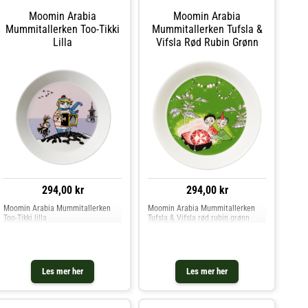
Tove Slotte. Det nye Mummi-
Moomin Arabia
Moomin Arabia
motivet kan også finnes på en kopp
og en tallerken. Kjøp
Mummitallerken Too-Tikki
Mummitallerken Tufsla &
Serveringsskåler og andre Skåler &
Lilla
Vifsla Rød Rubin Grønn
Serveringsfat hos Royal Design.
294,00 kr
294,00 kr
Moomin Arabia Mummitallerken
Moomin Arabia Mummitallerken
Too-Tikki lilla
Tufsla & Vifsla rød rubin grønn
Les mer her
Les mer her