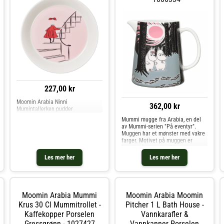
Design.
Design.
227,00 kr
Moomin Arabia Ninni
362,00 kr
Mumintallerken pudder
Mummi mugge fra Arabia, en del
av Mummi-serien "På eventyr".
Muggen har et mønster med vakre
farger. Motivet på muggen er
basert på historien "Kometen
kommer", der alle plutselig en dag
Les mer her
Les mer her
begynner å flytte fra Mummidalen.
Mummitrollet og Snorkfrøken
finner raskt ut at grunnen til
flyttingen er at en stor komet snart
vil treffe bakken. Mummifamilien
Moomin Arabia Mummi
Moomin Arabia Moomin
pakker sammen tingene sine for å
Krus 30 Cl Mummitrollet -
bosette seg i en hule. Etter hvert
Pitcher 1 L Bath House -
kan imidlertid alle i Mummidalen
Kaffekopper Porselen
Vannkarafler &
puste ut mens naturens egne
Gressgrønn - 1027427
Vannkanner Porselen