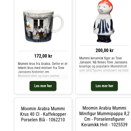
200,00 kr
172,00 kr
Mummi keramisk figur av Tove
Jansson. Nå finnes Tove Janssons
Mummi krus fra Arabia. Dette er et
koselige og populære Mummitroll
lekent krus med motiver fra Tove
som små figurer, produsert og malt
Janssons historier om
for hånd. Mummi-figurene er
Mummitrollet og hans venner.
verdsatte og populære
Kruset gjør drikken litt
samlerobjekter som blir en
morsommere, det er en perfekt
Les mer her
Les mer her
garantert verdsatt gave å gi bort.
dåpsgave eller en gave til Mummi-
Kjøp Porselensfigurer og andre
samleren. Designet av Tove Slotte.
Dekorasjon hos Royal Design.
Kjøp Kaffekopper og andre Kopper
& Krus hos Royal Design.
Moomin Arabia Mummi
Moomin Arabia Mummi
Minifigur Mummipappa 8,2
Krus 40 Cl - Kaffekopper
Cm - Porselensfigurer
Porselen Blå - 1062210
Keramikk Hvit - 1025539