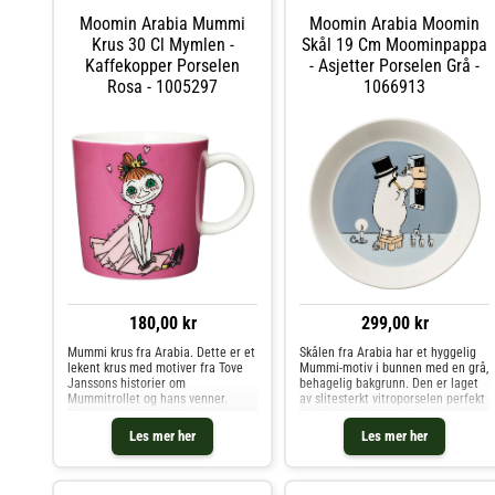
Moomin Arabia Mummi
Moomin Arabia Moomin
Krus 30 Cl Mymlen -
Skål 19 Cm Moominpappa
Kaffekopper Porselen
- Asjetter Porselen Grå -
Rosa - 1005297
1066913
180,00 kr
299,00 kr
Mummi krus fra Arabia. Dette er et
Skålen fra Arabia har et hyggelig
lekent krus med motiver fra Tove
Mummi-motiv i bunnen med en grå,
Janssons historier om
behagelig bakgrunn. Den er laget
Mummitrollet og hans venner.
av slitesterkt vitroporselen perfekt
Kruset gjør drikken litt
for daglig bruk. Kombineres
morsommere, det er en perfekt
nydelig med andre produkter fra
Les mer her
Les mer her
dåpsgave eller en gave til Mummi-
samme kolleksjon. Om skålen fra
samleren. Designet av Tove Slotte.
Arabia- Koselig Mummi-motiv i
Kjøp Kaffekopper og andre Kopper
bunnen.- Laget av vitroporselen.-
& Krus hos Royal Design.
Finnes også som en skål.- En