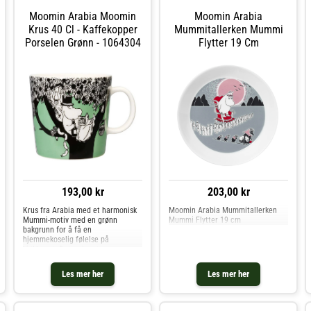
Moomin Arabia Moomin
Moomin Arabia
Krus 40 Cl - Kaffekopper
Mummitallerken Mummi
Porselen Grønn - 1064304
Flytter 19 Cm
193,00 kr
203,00 kr
Krus fra Arabia med et harmonisk
Moomin Arabia Mummitallerken
Mummi-motiv med en grønn
Mummi Flytter 19 cm
bakgrunn for å få en
hjemmekoselig følelse på
kjøkkenet. Det er laget av
slitesterkt vitroporselen til
hverdagsbruk med en sjenerøs
Les mer her
Les mer her
størrelse perfekt for varme drikker
som kaffe og te. Om kruset fra
Arabia- Sjenerøs størrelse.-
Harmonisk Mummi-motiv.- Finnes i