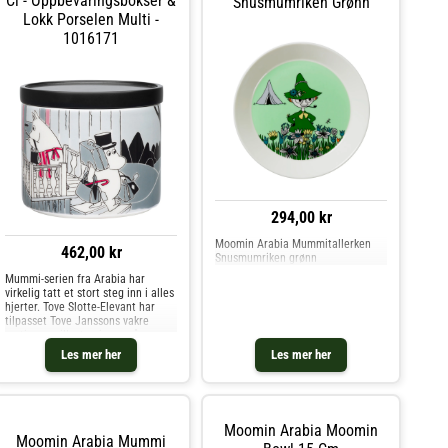
Cl - Oppbevaringsbokser &
Snusmumriken Grønn
Barneserviser og andre Barnas
Kjøkken & Servering hos Royal
Lokk Porselen Multi -
Design.
1016171
294,00 kr
Moomin Arabia Mummitallerken
462,00 kr
Snusmumriken grønn
Mummi-serien fra Arabia har
virkelig tatt et stort steg inn i alles
hjerter. Tove Slotte-Elevant har
tilpasset Tove Janssons vakre
motiver og illustrasjoner på
porselenet. Nettopp dette
Les mer her
Les mer her
mønsteret har sine røtter i
historien om en stor komet som var
på vei mot jorden og alle begynte å
flytte fra Mummidalen. Til slutt ble
kometen drevet bort av naturens
Moomin Arabia Moomin
egne krefter og hele Mummidalen
Moomin Arabia Mummi
kunne endelig puste ut og flytte