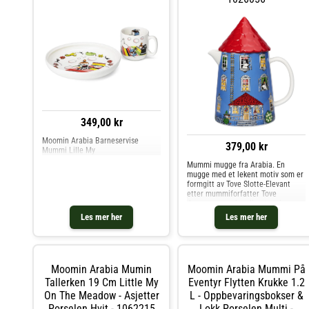
Design.
349,00 kr
Moomin Arabia Barneservise
379,00 kr
Mummi Lille My
Mummi mugge fra Arabia. En
mugge med et lekent motiv som er
formgitt av Tove Slotte-Elevant
etter mummiforfatter Tove
Janssons opprinnelige tegninger.
Passer perfekt til kaffestunden
Les mer her
Les mer her
eller frokosten, og er populær blant
både store og små. Fin å
kombinere med andre produkter
fra Mummi-serien. Rommer en liter.
Kjøp Vannkarafler & Vannkanner
Moomin Arabia Mumin
Moomin Arabia Mummi På
og andre Vann, Kaffe & Te hos
Tallerken 19 Cm Little My
Royal Design.
Eventyr Flytten Krukke 1.2
On The Meadow - Asjetter
L - Oppbevaringsbokser &
Porselen Hvit - 1062215
Lokk Porselen Multi -