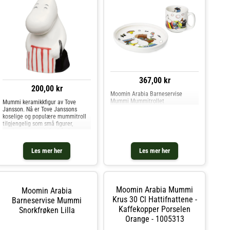
367,00 kr
200,00 kr
Moomin Arabia Barneservise
Mummi Mummitrollet
Mummi keramikkfigur av Tove
Jansson. Nå er Tove Janssons
koselige og populære mummitroll
tilgjengelig som små figurer,
produsert og malt for hånd.
Mummifigurene er verdsatte
samleobjekter som garantert vil bli
Les mer her
Les mer her
en flott gave til en samler. Kjøp
Porselensfigurer og andre
Dekorasjon hos Royal Design.
Moomin Arabia Mummi
Moomin Arabia
Krus 30 Cl Hattifnattene -
Barneservise Mummi
Kaffekopper Porselen
Snorkfrøken Lilla
Orange - 1005313