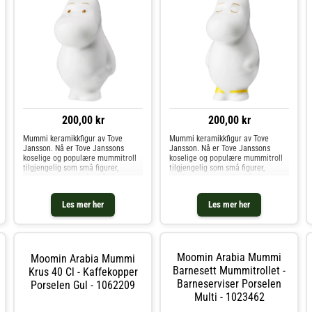
200,00 kr
200,00 kr
Mummi keramikkfigur av Tove
Mummi keramikkfigur av Tove
Jansson. Nå er Tove Janssons
Jansson. Nå er Tove Janssons
koselige og populære mummitroll
koselige og populære mummitroll
tilgjengelig som små figurer,
tilgjengelig som små figurer,
produsert og malt for hånd.
produsert og malt for hånd.
Mummifigurene er verdsatte
Mummifigurene er verdsatte
samleobjekter som garantert vil bli
samleobjekter som garantert vil bli
Les mer her
Les mer her
en flott gave til en samler. Kjøp
en flott gave til en samler. Kjøp
Porselensfigurer og andre
Porselensfigurer og andre
Dekorasjon hos Royal Design.
Dekorasjon hos Royal Design.
Moomin Arabia Mummi
Moomin Arabia Mummi
Barnesett Mummitrollet -
Krus 40 Cl - Kaffekopper
Barneserviser Porselen
Porselen Gul - 1062209
Multi - 1023462