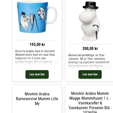
193,00 kr
200,00 kr
Krus fra Arabia med et morsomt
Mummi-motiv med en clear blue
Mummi keramikkfigur av Tove
bakgrunn for å lysne opp
Jansson. Nå er Tove Janssons
bordsettingen. Det er laget av
koselige og populære mummitroll
slitesterkt vitroporselen til
tilgjengelig som små figurer,
hverdagsbruk med en sjenerøs
produsert og malt for hånd.
størrelse perfekt for varme drikker
Mummifigurene er verdsatte
Les mer her
Les mer her
som kaffe og te. Om kruset fra
samleobjekter som garantert vil bli
Arabia- Sjenerøs størrelse.-
en flott gave til en samler. Kjøp
Morsomt Mummi-motiv.- Finnes i
Porselensfigurer og andre
forskjellige farger.- Illustrasjon:
Dekorasjon hos Royal Design.
Tove Jansson.- Kapasitet: 40 cl.-
Moomin Arabia Mummi
Moomin Arabia
Laget av vitroporselen.
Vedlikeholdsinstruksjoner for
Mugge Mummihuset 1 L -
Barneservise Mummi Lille
kruset- Tåler oppvaskmaskin.- Tåler
Vannkarafler &
My
mikrobølgeovn.- Ovnsikkert.- Kan
Vannkanner Porselen Blå -
fryses i fryseren. Kjøp Kaffekopper
og andre Kopper & Krus hos Royal
1026056