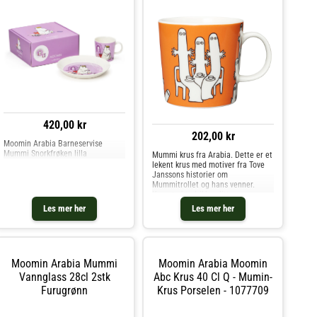
420,00 kr
202,00 kr
Moomin Arabia Barneservise
Mummi Snorkfrøken lilla
Mummi krus fra Arabia. Dette er et
lekent krus med motiver fra Tove
Janssons historier om
Mummitrollet og hans venner.
Kruset gjør drikken litt
morsommere, det er en perfekt
Les mer her
Les mer her
dåpsgave eller en gave til Mummi-
samleren. Designet av Tove Slotte.
Kjøp Kaffekopper og andre Kopper
& Krus hos Royal Design.
Moomin Arabia Mummi
Moomin Arabia Moomin
Vannglass 28cl 2stk
Abc Krus 40 Cl Q - Mumin-
Furugrønn
Krus Porselen - 1077709