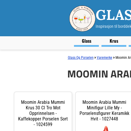
GLAS
Inspirasjon til bordde
Glass
Krus
»
»
Glass Og Porselen
Varemerke
Moomin Ar
MOOMIN ARA
Moomin Arabia Mummi
Moomin Arabia Mummi
Krus 30 Cl Tro Mot
Minifigur Lille My -
Opprinnelsen -
Porselensfigurer Keramikk
Kaffekopper Porselen Sort
Hvit - 1027448
- 1024599