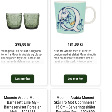
298,00 kr
181,00 kr
Vannglass i en delikat furugrønn
Krus fra Arabia med et kreativt
tone fra Moomin Arabia og glass-
design med et elsket Mummi-motiv
kolleksjonen Mystical Forest. De
med en dekorativ bokstav. Det er
sjarmerende delene som pryder
laget av slitesterkt vitroporselen
serien er fremstilt i preget glass og
med en herlig farge perfekt for å
bærer motiver inspirert av boken
live opp borddekkingen.Designet av
Trollmannens hatt av Tove
Tove Jansson.Om kruset fra Arabia-
Jansson. Når vannglasset
Inspirerende, populært Mummi-
Les mer her
Les mer her
motiv.- Finnes i forskjellige
varianter.- Fra serien Moomin
ABC.- Designet av Tove Jansson.-
Laget av
vitroporselen.Vedlikeholdsinstruksj
oner for kruset- Ovnsikkert.- Tåler
Moomin Arabia Mummi
Moomin Arabia Mummi
mikrobølgeovn.- Tåler
Barnesett Lille My -
Skål Tro Mot Opprinnelsen
oppvaskmaskin. Kjøp Mumin-krus
Barneserviser Porselen
15 Cm - Serveringsskåler
og andre Kopper & Krus hos Royal
Design.
Multi - 1023463
Porselen Sort - 1024600