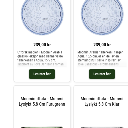
239,00 kr
239,00 kr
Utforsk magien i Moomin Arabia
Moomin Arabia tallerken i fargen
glasskolleksjon med denne vakre
Aqua, 15,5 cm, er en del av en
tallerkenen i Aqua, 15,5 cm.
stemningsfull serie inspirert av
Inspirert av Tove Janssons roman
Tove Janssons «Trollmannens
«Trollmannens hatt», formidler
hatt».Den unike strukturen gir et
designet en stemning av
sanselig uttrykk – som en hyllest til
Les mer her
Les mer her
skogsmystikk og lekende
mummienes verden og naturens
fantasi.Den detaljerte overflaten
detaljrikdom.Produsert i
fanger følel
MoominIittala - Mummi
MoominIittala - Mummi
Lyslykt 5,8 Cm Furugrønn
Lyslykt 5,8 Cm Klar