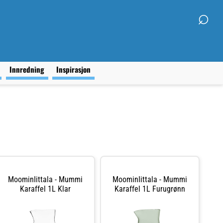
⌕
g
Innredning
Inspirasjon
MoominIittala - Mummi
MoominIittala - Mummi
Karaffel 1L Klar
Karaffel 1L Furugrønn