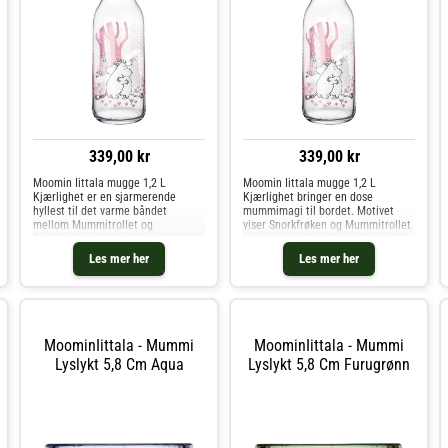
339,00 kr
339,00 kr
Moomin Iittala mugge 1,2 L
Moomin Iittala mugge 1,2 L
Kjærlighet er en sjarmerende
Kjærlighet bringer en dose
hyllest til det varme båndet
mummimagi til bordet. Motivet
mellom Mummitrollet og
viser Snorkfrøken og Mummitrollet
Snorkfrøken. Motivet viser de to i
i en varm omfavnelse – et symbol
en kjærlig omfavnelse – et ikonisk
på deres nære og romantiske
Les mer her
Les mer her
bilde på lekenhet, nærhet og
forhold, full av omsorg og
romantikk i Mummidalen.Muggen
glede.Muggen er laget i solid
rommer 1,2 li
porselen og ro
MoominIittala - Mummi
MoominIittala - Mummi
Lyslykt 5,8 Cm Aqua
Lyslykt 5,8 Cm Furugrønn