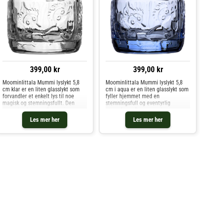
399,00 kr
399,00 kr
MoominIittala Mummi lyslykt 5,8
MoominIittala Mummi lyslykt 5,8
cm klar er en liten glasslykt som
cm i aqua er en liten glasslykt som
forvandler et enkelt lys til noe
fyller hjemmet med en
magisk og stemningsfullt. Den
stemningsfull og eventyrlig
pregede glassoverflaten viser
atmosfære. Den pregede
Tufsla og Vifsla som løper mellom
glassoverflaten viser Tufsla og
Les mer her
Les mer her
kvister i en mystisk skog, og det
Vifsla mens de løper mellom
klare glasset slipper l
kvister i en mystisk skog, og lar
lyset spille my