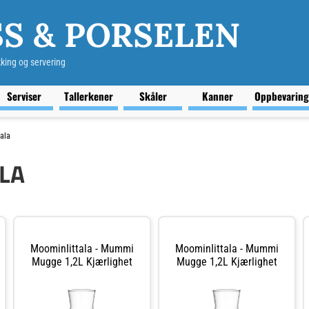
S & PORSELEN
kking og servering
Serviser
Tallerkener
Skåler
Kanner
Oppbevarin
ala
LA
MoominIittala - Mummi
MoominIittala - Mummi
Mugge 1,2L Kjærlighet
Mugge 1,2L Kjærlighet