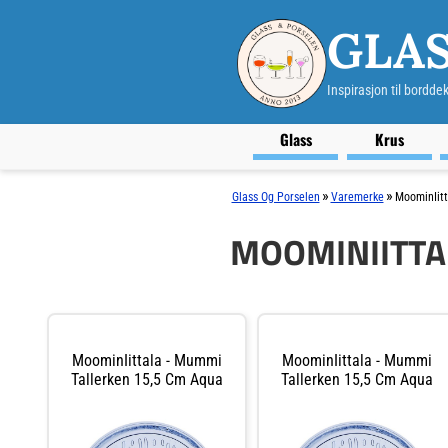
GLAS
Inspirasjon til bordde
Glass
Krus
»
»
Glass Og Porselen
Varemerke
MoominIitt
MOOMINIITTA
MoominIittala - Mummi
MoominIittala - Mummi
Tallerken 15,5 Cm Aqua
Tallerken 15,5 Cm Aqua