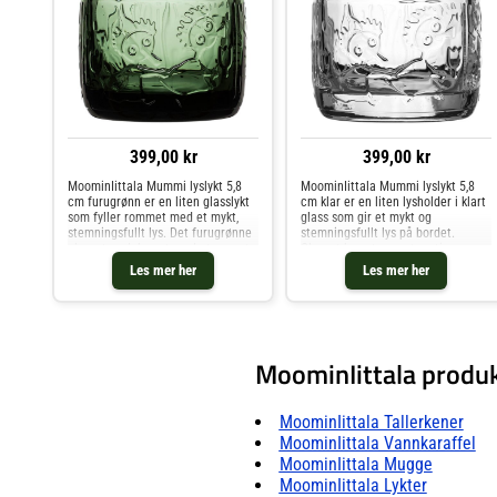
399,00 kr
399,00 kr
MoominIittala Mummi lyslykt 5,8
MoominIittala Mummi lyslykt 5,8
cm furugrønn er en liten glasslykt
cm klar er en liten lysholder i klart
som fyller rommet med et mykt,
glass som gir et mykt og
stemningsfullt lys. Det furugrønne
stemningsfullt lys på bordet.
glasset er dekorert med et preget
Glasset har et preget motiv av
motiv av Tufsla og Vifsla som løper
Tufsla og Vifsla som løper gjennom
Les mer her
Les mer her
gjennom en eventyrlig skog, og når
kvister i en mystisk skog, og det
du tenner et
klare glasset slipper lys
MoominIittala produ
MoominIittala Tallerkener
MoominIittala Vannkaraffel
MoominIittala Mugge
MoominIittala Lykter