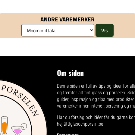
ANDRE VAREMERKER
Om siden
Denne siden er full av tips og ideer for all
og fremfor alt fint glass og porselen. Sid
guider, inspirasjon og tips med produkter
varemerker
innen interiør, servering og m
Har du förslag och idéer får du gärna ko
hej[ätt]glasochporslin.se