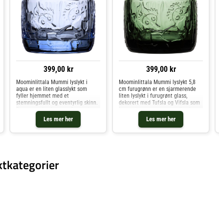
399,00 kr
399,00 kr
MoominIittala Mummi lyslykt i
MoominIittala Mummi lyslykt 5,8
aqua er en liten glasslykt som
cm furugrønn er en sjarmerende
fyller hjemmet med et
liten lyslykt i furugrønt glass,
stemningsfullt og eventyrlig skinn.
dekorert med Tufsla og Vifsla som
Den pregede glassoverflaten viser
løper gjennom en eventyrlig skog.
Tufsla og Vifsla som springer
Den pregede glassoverflaten lar
Les mer her
Les mer her
gjennom kvister i en mystisk skog,
lyset spille mykt gjennom motivet,
og lar lyset spille mykt gjennom
slik at de kjente M
ktkategorier