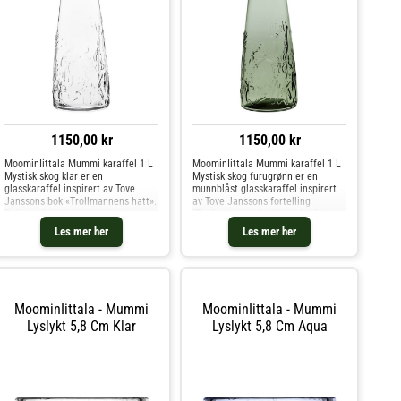
1150,00 kr
1150,00 kr
MoominIittala Mummi karaffel 1 L
MoominIittala Mummi karaffel 1 L
Mystisk skog klar er en
Mystisk skog furugrønn er en
glasskaraffel inspirert av Tove
munnblåst glasskaraffel inspirert
Janssons bok «Trollmannens hatt».
av Tove Janssons fortelling
Dekoren består av detaljerte
“Trollmannens hatt”, med teksturer
teksturer som gjenskaper
som gjenspeiler en mystisk skog
Les mer her
Les mer her
stemningen i den mystiske skogen
der Mummitrollene leker gjemsel.
der Mummitrollene leker gjemsel.
Den dype furugrønne tonen
Karaffe
MoominIittala - Mummi
MoominIittala - Mummi
Lyslykt 5,8 Cm Klar
Lyslykt 5,8 Cm Aqua