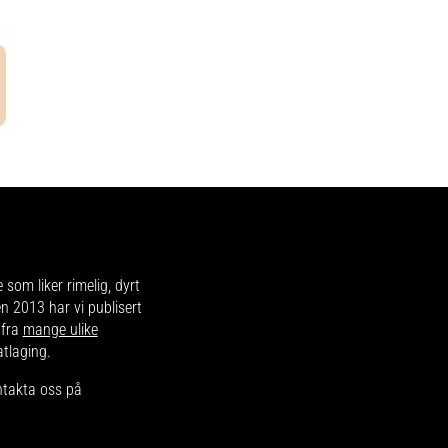
e som liker rimelig, dyrt
en 2013 har vi publisert
 fra
mange ulike
atlaging.
ntakta oss på