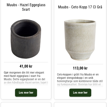
Muubs - Hazel Eggeglass
Muubs - Ceto Kopp 17 Cl Grå
Svart
41,00 kr
113,00 kr
Gjør morgenen din litt mer elegant
Ceto-koppen i grått fra Muubs er en
med Hazel eggeglass i svart fra
elegant stengodskopp i en unik
Muubs. Dette eggeglasset er en del
honningfarge som kombinerer både stil
av den håndlagde Hazel-serien, laget i
og funksjonalitet. Steintøy har blitt et
terrakotta og brent i en tradisjonell
favorittvalg for borddekking på grunn
leirovn for å skape en autentisk,
av dens håndlagde følelse og evne til å
Les mer her
Les mer her
rustikk følelse. Med sin allsidige st
tilføre karakter til hvert