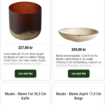
227,00 kr
269,00 kr
Lana vasen på 14 cm i brun og gull
Mame-serveringsskål i 5,3x19 cm fra
fra Muubs vil være et vakkert tillegg
Muubs i østersfarge er en utsøkt
til ditt hjem. Den vakre mørke fargen
tilføying til din borddekking, inspirert av
med gyldne toner kaster en varm
Wabi-Sabi-filosofien, som feirer
belysning inn i rommet, og skaper en
skjønnheten i ufullkommenhet og
koselig atmosfære. Denne unike
naturlige former.Skålen er belagt med
Les mer her
Les mer her
vasen kan også fungere som en lykt
en elegant østers-glasur som gir e
elle
Muubs - Mame Fat 36,5 Cm
Muubs - Mame Asjett 17,4 Cm
Kaffe
Beige