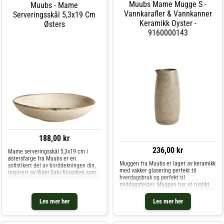
Muubs Mame Mugge S -
Muubs - Mame
Vannkarafler & Vannkanner
Serveringsskål 5,3x19 Cm
Keramikk Oyster -
Østers
9160000143
188,00 kr
236,00 kr
Mame serveringsskål 5,3x19 cm i
østersfarge fra Muubs er en
Muggen fra Muubs er laget av keramikk
sofistikert del av borddekningen din,
med vakker glasering perfekt til
inspirert av Wabi-Sabi-filosofien som
hverdagsbruk og perfekt til
hyller skjønnheten i ufullkommenhet
middagsfester. Muggen har et rustikt
og harmoni. Denne japanske filosofien
design med en varm look for å skape en
reflekteres i skålens unike design og
myk, hjemmekoselig stemning. Velg
te
Les mer her
Les mer her
mellom ulike størrelser. Om muggen fra
Muubs- Mame er verdsatt for den
naturlige looken og den elegante