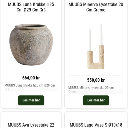
Høyde: 150 mm.- Bredde: 72 mm.
MUUBS Luna Krukke H25
MUUBS Minerva Lysestake 20
Vedlikeholdsinstruksjoner for
Cm Ø29 Cm Grå
Cm Creme
hvitvinsglasset- Tåler oppvaskmaskin.
Kjøp Champagneglass og andre Glass
hos Royal Design.
664,00 kr
550,00 kr
MUUBS Luna krukke h25 cm Ø29 cm
MUUBS Minerva lysestake 20 cm
Grå
Creme
Les mer her
Les mer her
MUUBS Ava Lysestake 22
MUUBS Lago Vase S Ø10x18