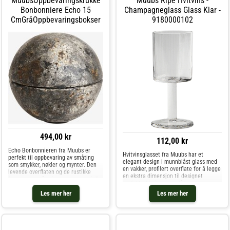
MuubsOppbevaringskrukke
Muubs Ripe Hvitvins -
Bonbonniere Echo 15
Champagneglass Glass Klar -
CmGråOppbevaringsbokser
9180000102
494,00 kr
112,00 kr
Echo Bonbonnieren fra Muubs er
Hvitvinsglasset fra Muubs har et
perfekt til oppbevaring av småting
elegant design i munnblåst glass med
som smykker, nøkler og mynter. Den
en vakker, profilert overflate for å legge
levende overflaten og de rustikke
en ekstra dimensjon til designet
fargene oppnås gjennom en spesiell
perfekt til hvite viner. Tåler
håndmaleteknikk. Deretter brennes
oppvaskmaskin. Om hvitvinsglasset fra
Les mer her
Les mer her
og glaseres krukken med lokk. Fordi
Muubs- Fra kolleksjonen Ripe.- Organisk
det er mul
form.- Laget av munnblåst glass.-
Profilert overflate.- Kombiner
hvitvinsglasset med et matchende Ripe
glass fra Muubs.- Diameter: 65 mm.-