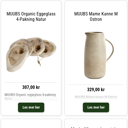
matchende krukke.- Diameter: 180
karaffelen- Tåler oppvaskmaskin. Kjøp
mm.- Høyde: 215 mm.
Vannkarafler & Vannkanner og andre
Vedlikeholdsinstruksjoner for vasen-
Vann, Kaffe & Te hos Royal Design.
Håndvask anbefales. Kjøp Vaser og
MUUBS Organic Eggeglass
MUUBS Mame Kanne M
andre Dekorasjon hos Royal Design.
4-Pakning Natur
Ostron
307,00 kr
329,00 kr
MUUBS Organic eggeglass 4-pakning
MUUBS Mame kanne M Ostron
Natur
Les mer her
Les mer her