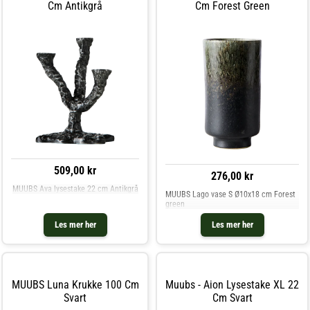
Cm Antikgrå
Cm Forest Green
509,00 kr
276,00 kr
MUUBS Ava lysestake 22 cm Antikgrå
MUUBS Lago vase S Ø10x18 cm Forest
green
Les mer her
Les mer her
MUUBS Luna Krukke 100 Cm
Muubs - Aion Lysestake XL 22
Svart
Cm Svart