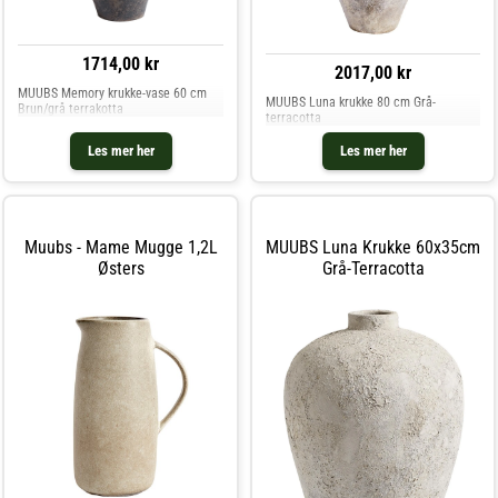
1714,00 kr
2017,00 kr
MUUBS Memory krukke-vase 60 cm
MUUBS Luna krukke 80 cm Grå-
Brun/grå terrakotta
terracotta
Les mer her
Les mer her
Muubs - Mame Mugge 1,2L
MUUBS Luna Krukke 60x35cm
Østers
Grå-Terracotta