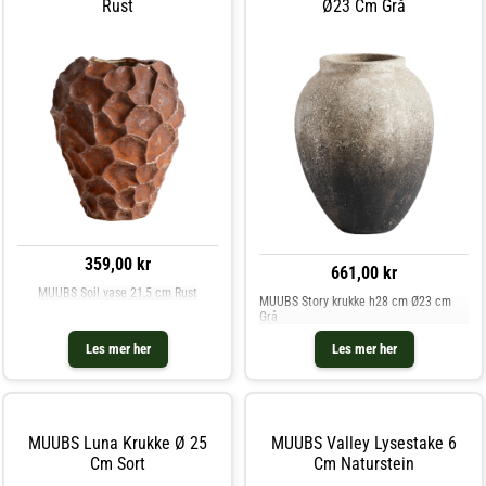
Rust
Ø23 Cm Grå
359,00 kr
661,00 kr
MUUBS Soil vase 21,5 cm Rust
MUUBS Story krukke h28 cm Ø23 cm
Grå
Les mer her
Les mer her
MUUBS Luna Krukke Ø 25
MUUBS Valley Lysestake 6
Cm Sort
Cm Naturstein