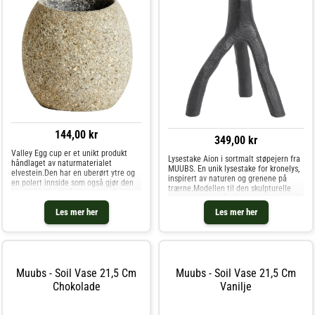
144,00 kr
349,00 kr
Valley Egg cup er et unikt produkt
Lysestake Aion i sortmalt støpejern fra
håndlaget av naturmaterialet
MUUBS. En unik lysestake for kronelys,
elvestein.Den har en uberørt ytre og
inspirert av naturen og grenene på
en polert innside som også gjør den
trærne.Modellen til den skulpturelle
ideell å bruke til å servere små
lysestaken ble håndformet i leire av vår
mengder mat som kaviar eller
designer, hvoretter Aion-lysestakene
Les mer her
Les mer her
soya.Eggekoppen er matsikker.
ble støpt etter model
Koppen kan variere i
Muubs - Soil Vase 21,5 Cm
Muubs - Soil Vase 21,5 Cm
Chokolade
Vanilje