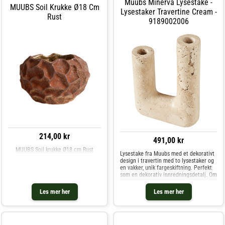
Muubs Minerva Lysestake -
MUUBS Soil Krukke Ø18 Cm
Lysestaker Travertine Cream -
Rust
9189002006
214,00 kr
491,00 kr
MUUBS Soil krukke Ø18 cm Rust
Lysestake fra Muubs med et dekorativt
design i travertin med to lysestaker og
en vakker, unik fargeskiftning. Perfekt
som en dekorativ innredningsdetalj. Om
lysestaken fra Muubs- Minerva er
verdsatt for den unike looken.
Les mer her
Les mer her
Vedlikeholdsinstruksjoner for
lysestaken- Rengjøres med en fuktig
klut. Kjøp Lysestaker og andre
Lysestaker & Lyslykter hos Royal
Design.