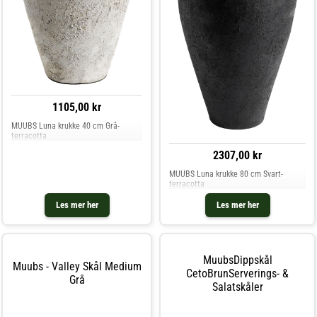
1105,00 kr
MUUBS Luna krukke 40 cm Grå-
terracotta
2307,00 kr
MUUBS Luna krukke 80 cm Svart-
terracotta
Les mer her
Les mer her
MuubsDippskål
Muubs - Valley Skål Medium
CetoBrunServerings- &
Grå
Salatskåler