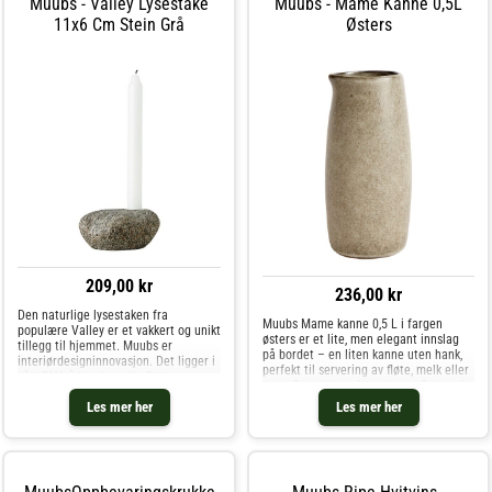
Muubs - Valley Lysestake
Muubs - Mame Kanne 0,5L
11x6 Cm Stein Grå
Østers
209,00 kr
236,00 kr
Den naturlige lysestaken fra
Muubs Mame kanne 0,5 L i fargen
populære Valley er et vakkert og unikt
østers er et lite, men elegant innslag
tillegg til hjemmet. Muubs er
på bordet – en liten kanne uten hank,
interiørdesigninnovasjon. Det ligger i
perfekt til servering av fløte, melk eller
vårt DNA å kontinuerlig flytte
saus. Den østersglaserte overflaten gir
grensene for innovasjon for å skape
kannen et autentisk og varmt uttrykk,
Les mer her
Les mer her
et forsprang innen designliv.Vi lager
og takket være den r
gjenstan