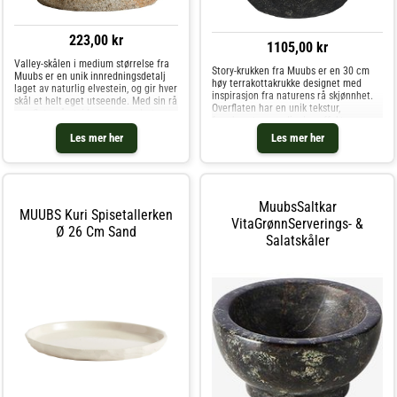
223,00 kr
1105,00 kr
Valley-skålen i medium størrelse fra
Story-krukken fra Muubs er en 30 cm
Muubs er en unik innredningsdetalj
høy terrakottakrukke designet med
laget av naturlig elvestein, og gir hver
inspirasjon fra naturens rå skjønnhet.
skål et helt eget utseende. Med sin rå
Overflaten har en unik tekstur,
overflate på utsiden og en polert
fremhevet av en dip dye-effekt som
innside, feirer designen naturens
skaper et særpreget og kunstnerisk
Les mer her
Les mer her
ufullkommenheter og fremhever
uttrykk. Hver krukke er håndlaget og hå
MuubsSaltkar
MUUBS Kuri Spisetallerken
VitaGrønnServerings- &
Ø 26 Cm Sand
Salatskåler