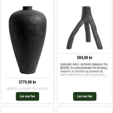
504,00 kr
Lysholder Aion i sortmalt støpejern fra
MUUBS. En unik lysestake for kronelys,
inspirert av naturen og grenene på
trærne.Modellen til den skulpturelle
lysestaken ble håndformet i leire av vår
3779,00 kr
designer, hvoretter Aion-lysestakene
ble støpt etter model
MUUBS Luna krukke 100 cm Svart
Les mer her
Les mer her