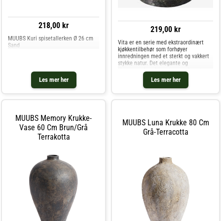
218,00 kr
219,00 kr
MUUBS Kuri spisetallerken Ø 26 cm
Vita er en serie med ekstraordinært
Sand
kjøkkentilbehør som forhøyer
innredningen med et sterkt og vakkert
stykke natur. Det elegante og
sjarmerende saltkaret er produsert av
marmor. De naturlige variasjonene i
Les mer her
Les mer her
farger og mønster gjør hvert Vita-
produkt u
MUUBS Memory Krukke-
MUUBS Luna Krukke 80 Cm
Vase 60 Cm Brun/grå
Grå-Terracotta
Terrakotta