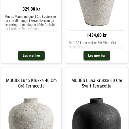
329,00 kr
Muubs Mame mugge 1,2 L i østers er
en stilfull mugge i keramikk som gir
servering til middagen både funksjon
og karakter. Den fyldige,
østersfargede glasuren er reaktiv, noe
1434,00 kr
som betyr at hvert eksemplar får sitt
eget unike uttrykk. Med sitt runde, jo
MUUBS Luna krukke 60x35cm Grå-
terracotta
Les mer her
Les mer her
MUUBS Luna Krukke 40 Cm
MUUBS Luna Krukke 80 Cm
Grå-Terracotta
Svart-Terracotta