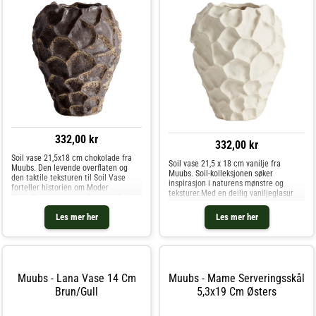
332,00 kr
332,00 kr
Soil vase 21,5x18 cm chokolade fra
Soil vase 21,5 x 18 cm vanilje fra
Muubs. Den levende overflaten og
Muubs. Soil-kolleksjonen søker
den taktile teksturen til Soil Vase
inspirasjon i naturens mønstre og
forteller historien om Moder
teksturer.Med en deilig vaniljeglasur
Natur.Den taktile overflaten til Soil-
bringer de mystiske formene til vasen i
vasen ligner den rå, tørkede jorden på
steintøy liv til tankene om naturens
Les mer her
Les mer her
de sørafrikanske slettene, og har et
velsignelser.Kombinert med enten fr
sku
Muubs - Lana Vase 14 Cm
Muubs - Mame Serveringsskål
Brun/gull
5,3x19 Cm Østers