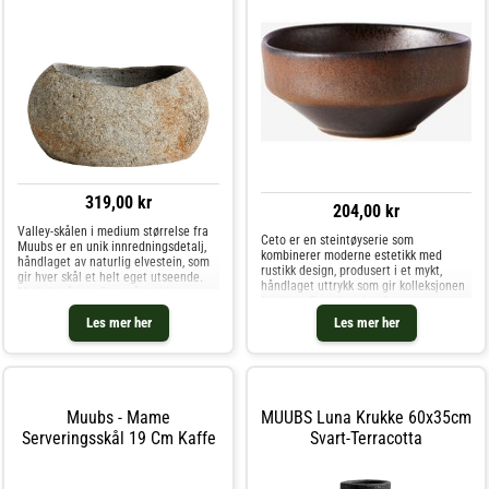
319,00 kr
204,00 kr
Valley-skålen i medium størrelse fra
Ceto er en steintøyserie som
Muubs er en unik innredningsdetalj,
kombinerer moderne estetikk med
håndlaget av naturlig elvestein, som
rustikk design, produsert i et mykt,
gir hver skål et helt eget utseende.
håndlaget uttrykk som gir kolleksjonen
Med sin rå overflate på utsiden og
karakter. Den distinkte formen er
den polerte innsiden, feirer designen
gjennomgående på alle produkter i
Les mer her
Les mer her
ufullkommenheter og fremhever
serien, og hyller japanske keramiske
tradisjo
Muubs - Mame
MUUBS Luna Krukke 60x35cm
Serveringsskål 19 Cm Kaffe
Svart-Terracotta