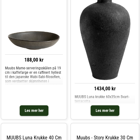
188,00 kr
Muubs Mame-serveringsskålen på 19
cm i kaffefarge er en raffinert hyllest
til den japanske Wabi-Sabi-filosofien,
som verdsetter skjønnheten i
ufullkommenhet og den harmoniske
1434,00 kr
balansen det bringer til hjemmet ditt.
Skålen er behandlet med en unik kaff
MUUBS Luna krukke 60x35cm Svart-
terracotta
Les mer her
Les mer her
MUUBS Luna Krukke 40 Cm
Muubs - Story Krukke 30 Cm