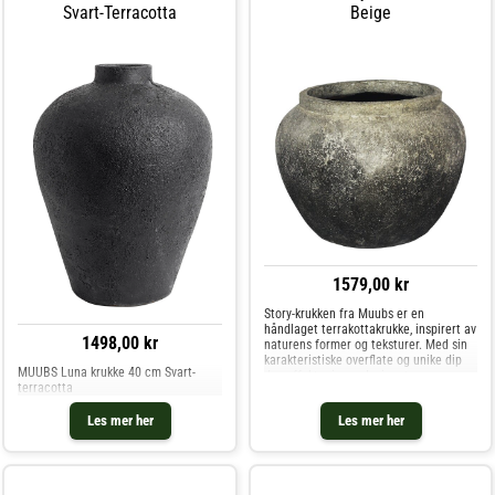
Svart-Terracotta
Beige
1579,00 kr
Story-krukken fra Muubs er en
håndlaget terrakottakrukke, inspirert av
1498,00 kr
naturens former og teksturer. Med sin
karakteristiske overflate og unike dip
MUUBS Luna krukke 40 cm Svart-
dye-effekt minner designet om
terracotta
planetenes landskap. Krukken er
håndmalt, noe som gir hver enkelt et
Les mer her
Les mer her
uni