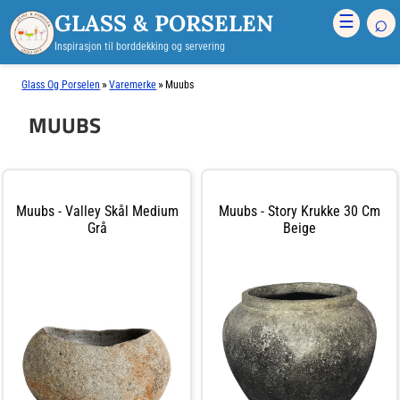
GLASS & PORSELEN
⌕
☰
Inspirasjon til borddekking og servering
»
»
Glass Og Porselen
Varemerke
Muubs
MUUBS
Muubs - Valley Skål Medium
Muubs - Story Krukke 30 Cm
Grå
Beige