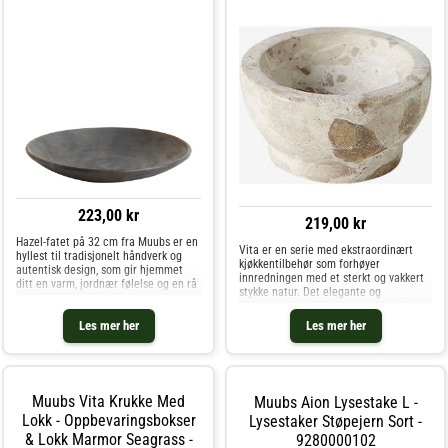
223,00 kr
219,00 kr
Hazel-fatet på 32 cm fra Muubs er en
Vita er en serie med ekstraordinært
hyllest til tradisjonelt håndverk og
kjøkkentilbehør som forhøyer
autentisk design, som gir hjemmet
innredningen med et sterkt og vakkert
ditt en varm, jordnær følelse og en rå
stykke natur. Det elegante og
estetikk. Dette håndlagde
sjarmerende saltkaret er produsert av
terrakottafatet utstråler kvalitet og
marmor. De naturlige variasjonene i
Les mer her
Les mer her
unikhet, med sin vakre brune farge og
farger og mønster gjør hvert Vita-
n
produkt u
Muubs Vita Krukke Med
Muubs Aion Lysestake L -
Lokk - Oppbevaringsbokser
Lysestaker Støpejern Sort -
& Lokk Marmor Seagrass -
9280000102