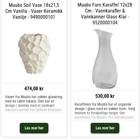
Muubs Furo Karaffel 12x28
Muubs Soil Vase 18x21,5
Cm - Vannkarafler &
Cm Vanilla - Vaser Keramikk
Vannkanner Glass Klar -
Vanilje - 9490000101
9520000104
474,00 kr
530,00 kr
Vasen fra Muubs har vakker glasering
med en taktil tekstur. Den har et
Karaffelen fra Muubs har et organisk
design i stentøy med et jordnært
design i glass med en vakker form. Velg
mønster perfekt for tørkede blomster
mellom to forskjellige farger. Om
og kvister og for snittblomster og
karaffelen fra Muubs- Fra kolleksjonen
kvister. Kan også brukes som
Furo.- Organisk design.- Kombiner
dekorasjon. Om vasen fra Muubs- Soil
karaffelen med et Furo glass fra
er verdsatt for den eksklusive,
Les mer her
Les mer her
Muubs.- Diameter: 120 mm.- Høyde:
skulpturelle looken og det unike
280 mm.- Finnes i forskjellige farger.
mønsteret.- Finnes også som en
Vedlikeholdsinstruksjoner for