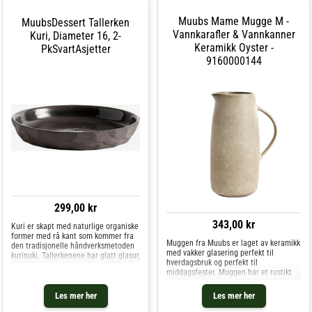
funksjonen.- Denne muggen er en del
av serien Mame fra Muubs.- Kombiner
Muubs Mame Mugge M -
MuubsDessert Tallerken
med andre deler i serien og skap din
personlige look. Kjøp Vannkarafler &
Vannkarafler & Vannkanner
Kuri, Diameter 16, 2-
Vannkanner og andre Vann, Kaffe & Te
Keramikk Oyster -
PkSvartAsjetter
hos Royal Design.
9160000144
299,00 kr
343,00 kr
Kuri er skapt med naturlige organiske
former med rå kant som kommer fra
Muggen fra Muubs er laget av keramikk
den tradisjonelle håndverksmetoden
med vakker glasering perfekt til
kurinuki. Tallerkenene har glatt glasur,
hverdagsbruk og perfekt til
noe som gir designen ekstra piff og
middagsfester. Muggen har et rustikt
en grafisk kontrast. Denne kontrasten
design med en varm look for å skape en
bidrar også til å gjøre den
myk, hjemmekoselig stemning. Velg
Les mer her
Les mer her
mellom ulike størrelser. Om muggen fra
Muubs- Mame er verdsatt for den