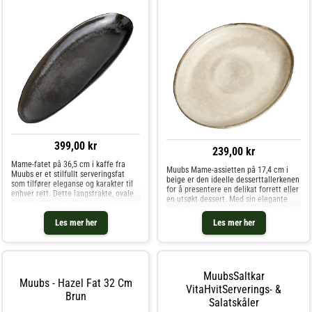
399,00 kr
239,00 kr
Mame-fatet på 36,5 cm i kaffe fra
Muubs Mame-assietten på 17,4 cm i
Muubs er et stilfullt serveringsfat
beige er den ideelle desserttallerkenen
som tilfører eleganse og karakter til
for å presentere en delikat forrett eller
enhver rett. Dette langstrakte, ovale
en utsøkt dessert. Med sin elegante
fatet fra Mame-kolleksjonen er
østersfargede glasur tilfører den et
perfekt for å presentere tapas, sushi,
snev av sofistikert eleganse til ethvert
Les mer her
Les mer her
sjokolade eller småkaker på en måt
måltid, og gjør mato
MuubsSaltkar
Muubs - Hazel Fat 32 Cm
VitaHvitServerings- &
Brun
Salatskåler