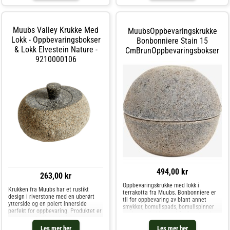
Muubs Valley Krukke Med
MuubsOppbevaringskrukke
Lokk - Oppbevaringsbokser
Bonbonniere Stain 15
& Lokk Elvestein Nature -
CmBrunOppbevaringsbokser
9210000106
494,00 kr
263,00 kr
Oppbevaringskrukke med lokk i
Krukken fra Muubs har et rustikt
terrakotta fra Muubs. Bonbonniere er
design i riverstone med en uberørt
til for oppbevaring av blant annet
ytterside og en polert innerside
smykker, bomullspads, bomullspinner
perfekt for oppbevaring. Produktet er
med mer. Krukken er håndlaget og har
laget av naturlig materiale, noe som
unik overflate. Den er skapt gjennom en
gjør at hver vare er unik. Kombiner
Les mer her
Les mer her
spesiell håndverksteknikk. La den r