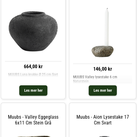
664,00 kr
146,00 kr
MUUBS Luna krukke Ø 25 cm Sort
MUUBS Valley lysestake 6 cm
Naturstein
Les mer her
Les mer her
Muubs - Valley Eggeglass
Muubs - Aion Lysestake 17
6x11 Cm Stein Grå
Cm Svart