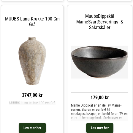
naturlige looken og den elegante
funksjonen.- Denne muggen er en del
av serien Mame fra Muubs.- Kombiner
MuubsDippskål
med andre deler i serien og skap din
MUUBS Luna Krukke 100 Cm
personlige look. Kjøp Vannkarafler &
MameSvartServerings- &
Grå
Vannkanner og andre Vann, Kaffe & Te
Salatskåler
hos Royal Design.
3747,00 kr
179,00 kr
MUUBS Luna krukke 100 cm Grå
Mame Dippskål er en del av Mame-
serien. Skålen er perfekt til
middagsselskaper, en kveld foran TV-en
eller til hverdagsbruk. Steintøyet er
behandlet med en reaktiv glasur, noe
som gir hver del en unik karakter. Nyt
Les mer her
Les mer her
den lekne fargevariasjonen. Det kan