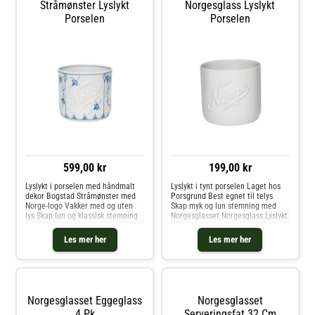
Stråmønster Lyslykt
Norgesglass Lyslykt
Porselen
Porselen
599,00 kr
199,00 kr
Lyslykt i porselen med håndmalt
Lyslykt i tynt porselen Laget hos
dekor Bogstad Stråmønster med
Porsgrund Best egnet til telys
Norge-logo Vakker med og uten
Skap myk og lun stemning med
lys Skap lun og klassisk stemning
Norgesglasset Norgesglass Lyslykt
med Norgesglasset Bogstad
Porselen. Den tynne
Stråmønster Lyslykt i porselen.
porselenskvaliteten slipper
Les mer her
Les mer her
Denne elegante lyslykten har
gjennom et varmt, behagelig lys
håndmalt dekor fra den
og gir en elegant glød som gjør
tradisjonsri
seg ekst
Norgesglasset Eggeglass
Norgesglasset
4 Pk
Serveringsfat 32 Cm