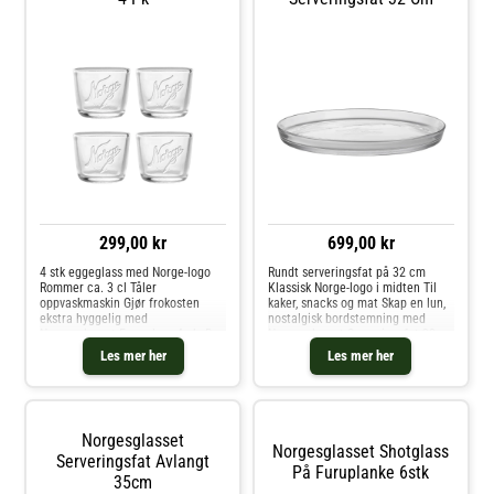
299,00 kr
699,00 kr
4 stk eggeglass med Norge-logo
Rundt serveringsfat på 32 cm
Rommer ca. 3 cl Tåler
Klassisk Norge-logo i midten Til
oppvaskmaskin Gjør frokosten
kaker, snacks og mat Skap en lun,
ekstra hyggelig med
nostalgisk bordstemning med
Norgesglasset Eggeglass 4 pk. De
Norgesglasset Serveringsfat 32
små eggeglassene med den kjente
cm. Det runde glassfatet prydes
Les mer her
Les mer her
Norge-logoen gir en sjarmerende
av den ikoniske Norge-logoen i
dose nostalgi til borddekkingen,
midten – et kjent og kjært sym
og passer perfek
Norgesglasset
Norgesglasset Shotglass
Serveringsfat Avlangt
På Furuplanke 6stk
35cm