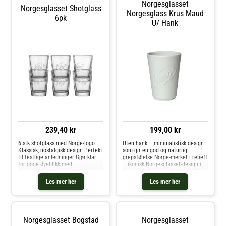
Norgesglasset
Norgesglasset Shotglass
Norgesglass Krus Maud
6pk
U/ Hank
239,40 kr
199,00 kr
6 stk shotglass med Norge-logo
Uten hank – minimalistisk design
Klassisk, nostalgisk design Perfekt
som gir en god og naturlig
til festlige anledninger Gjør klar
grepsfølelse Norge-merket i relieff
for gode øyeblikk med
– ikonisk Norgesglasset-design i
Norgesglasset Shotglass 6 pk.
hvitt porselen Allsidig krus – like
Disse shotglassene har den
fin til kaffe, te, kakao og kalde
Les mer her
Les mer her
ikoniske, nostalgiske Norge-logoen
drikker Maud er et rent og
som mange kjenner igjen fra kjøk
minimalistisk krus i h
Norgesglasset Bogstad
Norgesglasset