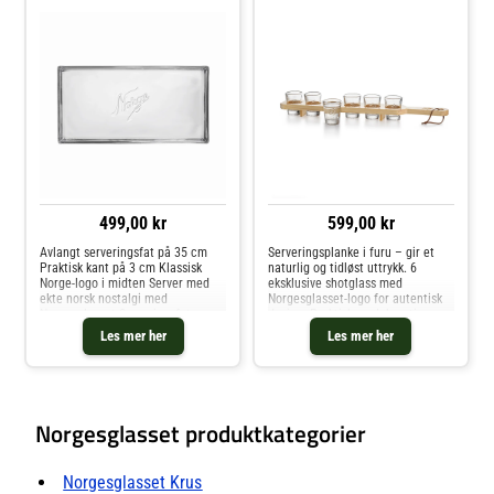
499,00 kr
599,00 kr
Avlangt serveringsfat på 35 cm
Serveringsplanke i furu – gir et
Praktisk kant på 3 cm Klassisk
naturlig og tidløst uttrykk. 6
Norge-logo i midten Server med
eksklusive shotglass med
ekte norsk nostalgi med
Norgesglasset-logo for autentisk
Norgesglasset Serveringsfat
design. Praktisk og dekorativ –
Avlangt 35 cm. Den ikoniske
ideell til både servering og
Les mer her
Les mer her
Norge-logoen midt på fatet gir en
oppbevaring. Gi serveringen et
varm, tradisjonsrik stemning som
løft med 6 shotglass på furupl
passer l
Norgesglasset produktkategorier
Norgesglasset Krus