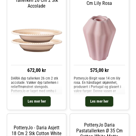
Tallerken 26 Cm 2 Stk
Cm Lily Rosa
fra PotteryJo- Laget av stentøy.-
Accolade
Finnes i forskjellige farger.- Laget
i Portugal.- Perfekt til
festlighetene.- Skjellformet kant.
Vedlikeholdsinstruksjoner for
muggen- Tåler oppvaskmaskin.-
Tåler mikrobølgeovn.- Ovnsikker.
Kjøp Vannkarafler & Vannkanner
og andre Vann, Kaffe & Te hos
Royal Design.
672,00 kr
575,00 kr
DARIA dyp tallerken 26 cm 2 stk
PotteryJo Birgit vase 14 cm lily
accolade. Vakker dyp tallerken i
rosa. En håndlaget skjønnhet,
relieffmønstret stengods.
produsert i Portugal og glasert i
PotteryJo er laget med omhu i
vakre farger. Denne vasen er
høykvalitets steintøy og keramikk -
perfekt for blomster, men den har
skapt, brent og håndlaget i
også en smart dobbel funksjon
Les mer her
Les mer her
Portugal, designet i Sverige. Den
som lysestake for både kronelys
elegante og slitesterke DARIA-k
og telys.De organiske formen
PotteryJo Daria
PotteryJo - Daria Asjett
Pastatallerken Ø 35 Cm
18 Cm 2 Stk Cotton White