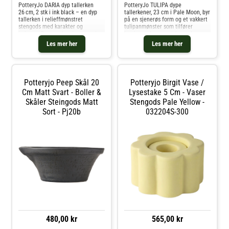
PotteryJo DARIA dyp tallerken
PotteryJo TULIPA dype
26 cm, 2 stk i ink black – en dyp
tallerkener, 23 cm i Pale Moon, byr
tallerken i relieffmønstret
på en sjenerøs form og et vakkert
stengods med karakter og
tulipanmønster som tilfører
balanse. Den mørke glasuren gir
bordet en kunstnerisk touch.
en distinkt og elegant kontrast,
Perfekt for alt fra gryteretter og
Les mer her
Les mer her
perfekt for å løfte borddekkingen.
supper til friske salater og
Hver tallerken er håndlaget i Por
frokostboller.Den håndlagde
kvalitete
Potteryjo Peep Skål 20
Potteryjo Birgit Vase /
Cm Matt Svart - Boller &
Lysestake 5 Cm - Vaser
Skåler Steingods Matt
Stengods Pale Yellow -
Sort - Pj20b
032204S-300
480,00 kr
565,00 kr