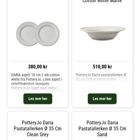
Cotton White Matte
380,00 kr
510,00 kr
DARIA asjett 18 cm 2 stk cotton
PotteryJo Daria pastatallerken Ø
white fra PotteryJo. Liten asjett i
35 cm Cotton white matte
relieffmønstret stengods.
PotteryJo er laget med omhu i
høykvalitets steintøy og keramikk -
skapt, brent og håndlaget i
Les mer her
Les mer her
Portugal, designet i Sverige. Den
elegante og slitesterke DARI
PotteryJo Daria
PotteryJo Daria
Pastatallerken Ø 35 Cm
Pastatallerken Ø 35 Cm
Clean Grey
Sand