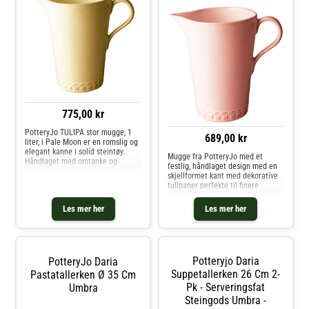
775,00 kr
PotteryJo TULIPA stor mugge, 1
689,00 kr
liter, i Pale Moon er en romslig og
elegant kanne i solid steintøy.
Mugge fra PotteryJo med et
Håndlaget med omtanke og
festlig, håndlaget design med en
dekorert med et subtilt
skjellformet kant med dekorative
tulipanrelieff nederst som gir en
tulipaner perfekte til finere
raffinert detalj til
anledninger. Den er laget av
borddekkingen.Perfekt til vann,
slitesterkt stentøy med vakker
Les mer her
Les mer her
juice eller som
glasering for et eksklusivt
inntrykk. Hver artikkel er unik på
grunn av dens håndlagede design.
Miks og match med andre deler av
kolleksjonen for å skape den
Potteryjo Daria
PotteryJo Daria
perfekte kombinasjonen. Designet
av Johanna Hampf. Om muggen
Suppetallerken 26 Cm 2-
Pastatallerken Ø 35 Cm
fra PotteryJo- Laget av stentøy.-
Pk - Serveringsfat
Umbra
Finnes i forskjellige farger.- Laget
Steingods Umbra -
i Portugal.- Perfekt til