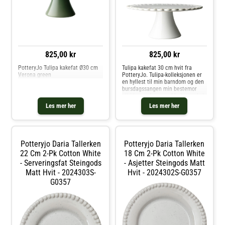
825,00 kr
825,00 kr
PotteryJo Tulipa kakefat Ø30 cm
Tulipa kakefat 30 cm hvit fra
Verona green
PotteryJo. Tulipa-kolleksjonen er
en hyllest til min barndom og den
bursdagssangen min bestemor
alltid sang for meg. Med en enkel
tulipan...på din spesielle dag!
Les mer her
Les mer her
Denne samlingen er en leken og
vakker tolkning av den sven
Potteryjo Daria Tallerken
Potteryjo Daria Tallerken
22 Cm 2-Pk Cotton White
18 Cm 2-Pk Cotton White
- Serveringsfat Steingods
- Asjetter Steingods Matt
Matt Hvit - 2024303S-
Hvit - 2024302S-G0357
G0357