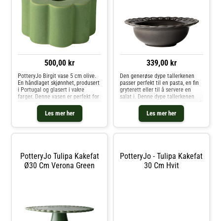
500,00 kr
339,00 kr
PotteryJo Birgit vase 5 cm olive.
Den generøse dype tallerkenen
En håndlaget skjønnhet, produsert
passer perfekt til en pasta, en fin
i Portugal og glasert i vakre
gryterett eller til å servere en
farger. Denne vasen er perfekt for
salat i. Denne dype tallerkenen
blomster, men den har også en
med en vakker tulipankant er også
smart dobbel funksjon som
perfekt som salatskål.
Les mer her
Les mer her
lysestake for både kronelys og
Tallerkenen/skålen måler 23 cm.
telys.De organiske formene i B
PotteryJo Tulipa Kakefat
PotteryJo - Tulipa Kakefat
Ø30 Cm Verona Green
30 Cm Hvit