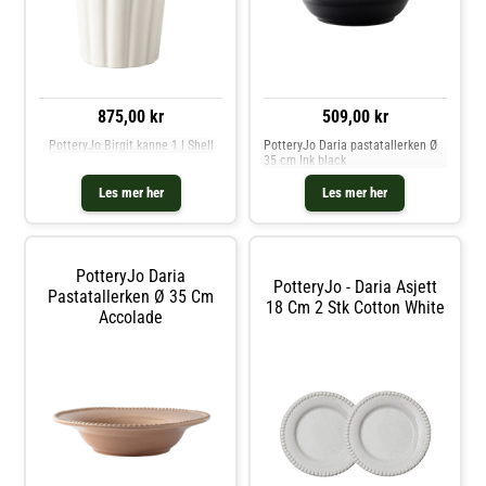
tallerkenen- Dette produktet tåler
tallerkenen- Dette produktet tåler
oppvaskmaskin og mikrobølgeovn.
oppvaskmaskin og mikrobølgeovn.
Kjøp Asjetter og andre Tallerkener
Kjøp Serveringsfat og andre
hos Royal Design.
Skåler & Serveringsfat hos Royal
Design.
875,00 kr
509,00 kr
PotteryJo Birgit kanne 1 l Shell
PotteryJo Daria pastatallerken Ø
35 cm Ink black
Les mer her
Les mer her
PotteryJo Daria
PotteryJo - Daria Asjett
Pastatallerken Ø 35 Cm
18 Cm 2 Stk Cotton White
Accolade