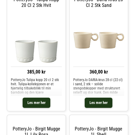
20 Cl 2 Stk Hvit
Cl 2 Stk Sand
385,00 kr
360,00 kr
PotteryJo Tulipa kopp 20 cl 2 stk
PotteryJo DARIA-krus 28 cl (22 cl)
hvit. Tulipa-kolleksjonen er et
i sand, 2 stk – solide
hjertelig tilbakeblikk til min
stengodskopper med strukturert
barndom og den kjære
relieff og stor hank. Den milde
bursdagssangen min bestemor
sandfargen gir borddekningen et
alltid sang for meg: 'Med en enkel
elegant og dempet preg.Designet
Les mer her
Les mer her
tulipan...på din spesielle dag!'.
av Johanna Hampf som en
Denne samlingen er en festlig og
minimalistisk motvekt til DAISY,
va
fokusere
PotteryJo - Birgit Mugge
PotteryJo - Birgit Mugge
1L Lily Rosa
1L Shell