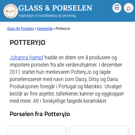
GLASS & PORSELEN
⌕
☰
Inspirasjon til borddekking og servering
»
»
Glass Og Porselen
Varemerke
PotteryJo
POTTERYJO
Johanna Hampf
hadde en drøm om å produsere og
importere porselen fra alle verdenshjørner. I desember
2011 startet hun merkevaren PotteryJo og lagde
porselensserier med navn som Daisy, Ditsy og Daria.
Produksjonen foregår i Portugal og Marokko. Utvalget
består av fine asjetter, tallerkener, kanner og eggkopper
med mere. Alt i forskjellige fargede keramikker.
Porselen fra PotteryJo