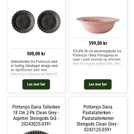
599,00 kr
TULIPA 30 cm serveringsbolle fra
500,00 kr
PotteryJo i Bela Portuguesa er
laget i solid steintøy og utformet
Sidetallerken fra PotteryJo med
med en elegant bølget kant. Det
et festlig, håndlaget design med
detaljerte tulipanrelieffet gir
en skjellformet kant med
skålen et klassisk og kunstnerisk
dekorative tulipaner perfekte til
uttrykk.Perfekt for alt fra frodige
finere anledninger. Den er laget av
salater til frukt
slitesterkt stentøy med vakker
Les mer her
Les mer her
glasering for et eksklusivt
inntrykk. Hver artikkel er unik på
grunn av dens håndlagede design.
Miks og match med andre deler av
kolleksjonen for å skape den
Potteryjo Daria Tallerken
Potteryjo Daria
perfekte kombinasjonen. Designet
av Johanna Hampf. Om
18 Cm 2-Pk Clean Grey -
Pastatallerken -
sidetallerkenen fra PotteryJo-
Asjetter Steingods Grå -
Pastatallerkener
Laget av stentøy.- Finnes i
2024302S-0391
Stengods Clean Grey -
forskjellige farger.- Laget i
Portugal.- Skjellformet kant.-
024312S-0391
Selges i en 2-pakning.