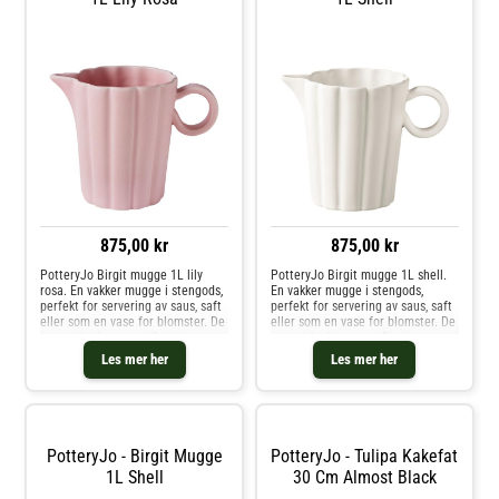
875,00 kr
875,00 kr
PotteryJo Birgit mugge 1L lily
PotteryJo Birgit mugge 1L shell.
rosa. En vakker mugge i stengods,
En vakker mugge i stengods,
perfekt for servering av saus, saft
perfekt for servering av saus, saft
eller som en vase for blomster. De
eller som en vase for blomster. De
organiske formene i Birgit-
organiske formene i Birgit-
kolleksjonen er inspirert av
kolleksjonen er inspirert av
Les mer her
Les mer her
barndomsminner fra grunnlegger
barndomsminner fra grunnlegger
Johanna Hampf. Hun tilbrakt
Johanna Hampf. Hun tilbrakte so
PotteryJo - Birgit Mugge
PotteryJo - Tulipa Kakefat
1L Shell
30 Cm Almost Black