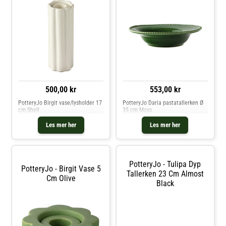
den perfekte kombinasjonen.-
perfekte kombinasjonen.- Mindre
Dybde: 180 mm.- Bredde: 180
variasjoner kan forekomme på
mm.- Høyde: 30 mm.- Laget i
grunn av det nøye, håndlagde
Portugal
designet.- Laget i Portugal.-
Vedlikeholdsinstruksjoner for
Høyde: 70 mm.- Diameter: 350
tallerkenen- Dette produktet tåler
mm. Vedlikeholdsinstruksjoner for
oppvaskmaskin og mikrobølgeovn.
pastatallerkenen- Dette produktet
Kjøp Asjetter og andre Tallerkener
tåler oppvaskmaskin og
hos Royal Design.
mikrobølgeovn. Kjøp
Pastatallerkener og andre
Tallerkener hos Royal Design.
553,00 kr
500,00 kr
PotteryJo Daria pastatallerken Ø
PotteryJo Birgit vase/lysholder 17
35 cm Moss
cm Shell
Les mer her
Les mer her
PotteryJo - Tulipa Dyp
PotteryJo - Birgit Vase 5
Tallerken 23 Cm Almost
Cm Olive
Black