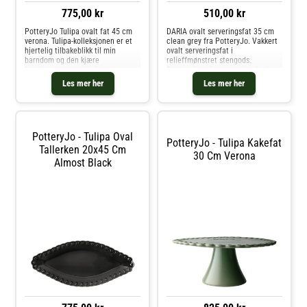
775,00 kr
510,00 kr
PotteryJo Tulipa ovalt fat 45 cm
DARIA ovalt serveringsfat 35 cm
verona. Tulipa-kolleksjonen er et
clean grey fra PotteryJo. Vakkert
hjertelig tilbakeblikk til min
ovalt serveringsfat i
barndom og den kjære
relieffmønstret stengods.
bursdagssangen min bestemor
PotteryJo er laget med omhu i
alltid sang for meg: 'Med en enkel
høykvalitets steintøy og keramikk -
Les mer her
Les mer her
tulipan...på din spesielle dag!'.
skapt, brent og håndlaget i
Denne samlingen er en festlig og
Portugal, designet i Sverige. Den
v
elegante
PotteryJo - Tulipa Oval
PotteryJo - Tulipa Kakefat
Tallerken 20x45 Cm
30 Cm Verona
Almost Black