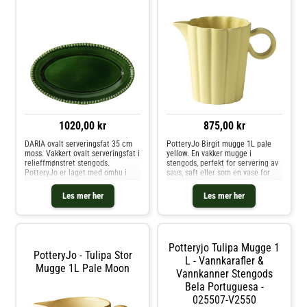
1020,00 kr
875,00 kr
DARIA ovalt serveringsfat 35 cm
PotteryJo Birgit mugge 1L pale
moss. Vakkert ovalt serveringsfat i
yellow. En vakker mugge i
relieffmønstret stengods.
stengods, perfekt for servering av
PotteryJo er laget med omhu i
saus, saft eller som en vase for
høykvalitets steintøy og keramikk -
blomster. De organiske formene i
skapt, brent og håndlaget i
Birgit-kolleksjonen er inspirert av
Les mer her
Les mer her
Portugal, designet i Sverige. Den
barndomsminner fra grunnlegger
elegante og slitesterke DARI
Johanna Hampf. Hun tilbra
Potteryjo Tulipa Mugge 1
PotteryJo - Tulipa Stor
L - Vannkarafler &
Mugge 1L Pale Moon
Vannkanner Stengods
Bela Portuguesa -
025507-V2550