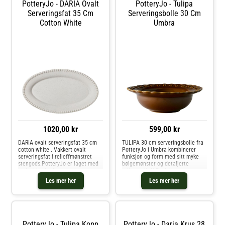
PotteryJo - DARIA Ovalt
PotteryJo - Tulipa
Serveringsfat 35 Cm
Serveringsbolle 30 Cm
Cotton White
Umbra
1020,00 kr
599,00 kr
DARIA ovalt serveringsfat 35 cm
TULIPA 30 cm serveringsbolle fra
cotton white . Vakkert ovalt
PotteryJo i Umbra kombinerer
serveringsfat i relieffmønstret
funksjon og form med sitt myke
stengods.PotteryJo er laget med
bølgemønster og detaljerte
omhu i høykvalitets steintøy og
tulipanrelieff.Perfekt som
keramikk - skapt, brent og
salatskål, fruktskål eller
Les mer her
Les mer her
håndlaget i Portugal, designet i
dekorasjon – et elegant blikkfang
Sverige. Den elegante og sliteste
i hverdagen.
PotteryJo - Tulipa Kopp
PotteryJo - Daria Krus 28