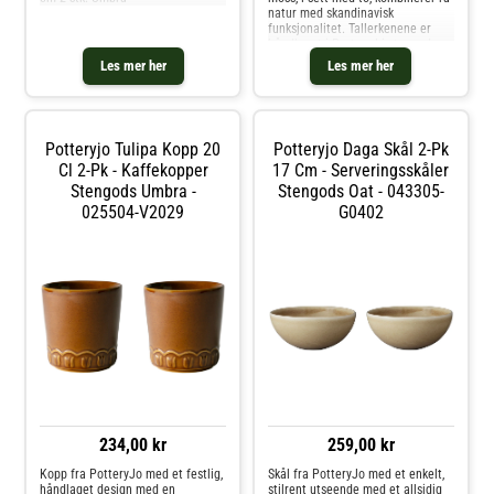
natur med skandinavisk
funksjonalitet. Tallerkenene er
håndlaget i Portugal i stengods
med mykt relieff, og har en
Les mer her
Les mer her
beroligende grønnfarge som
minner om skogbunnen. Designet
er inspirer
Potteryjo Tulipa Kopp 20
Potteryjo Daga Skål 2-Pk
Cl 2-Pk - Kaffekopper
17 Cm - Serveringsskåler
Stengods Umbra -
Stengods Oat - 043305-
025504-V2029
G0402
234,00 kr
259,00 kr
Kopp fra PotteryJo med et festlig,
Skål fra PotteryJo med et enkelt,
håndlaget design med en
stilrent utseende med et allsidig