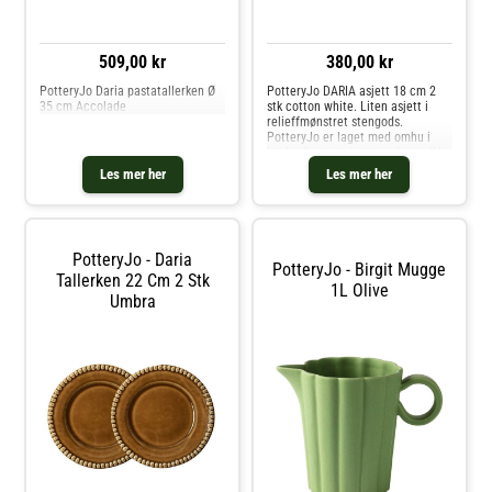
509,00 kr
380,00 kr
PotteryJo Daria pastatallerken Ø
PotteryJo DARIA asjett 18 cm 2
35 cm Accolade
stk cotton white. Liten asjett i
relieffmønstret stengods.
PotteryJo er laget med omhu i
høykvalitets steintøy og keramikk -
skapt, brent og håndlaget i
Les mer her
Les mer her
Portugal, designet i Sverige. Den
elegante og slitesterke DARIA-ko
PotteryJo - Daria
PotteryJo - Birgit Mugge
Tallerken 22 Cm 2 Stk
1L Olive
Umbra