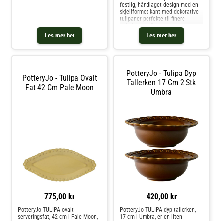
festlig, håndlaget design med en
skjellformet kant med dekorative
tulipaner perfekte til finere
anledninger. Det er laget av
slitesterkt stentøy med vakker
Les mer her
Les mer her
glasering for et eksklusivt
inntrykk. Hver artikkel er unik på
grunn av dens håndlagede design.
Miks og match med andre deler av
kolleksjonen for å skape den
PotteryJo - Tulipa Dyp
perfekte kombinasjonen. Designet
PotteryJo - Tulipa Ovalt
av Johanna Hampf. Om kakefatet
Tallerken 17 Cm 2 Stk
Fat 42 Cm Pale Moon
fra PotteryJo- Laget av stentøy.-
Umbra
Finnes i forskjellige farger.- Laget
i Portugal.- Perfekt til
festlighetene.- Skjellformet kant.
Vedlikeholdsinstruksjoner for
kakefatet- Tåler oppvaskmaskin.-
Tåler mikrobølgeovn.- Ovnsikkert.
Kjøp Kakefat & Kupler og andre
Serveringstilbehør hos Royal
Design.
775,00 kr
420,00 kr
PotteryJo TULIPA ovalt
PotteryJo TULIPA dyp tallerken,
serveringsfat, 42 cm i Pale Moon,
17 cm i Umbra, er en liten