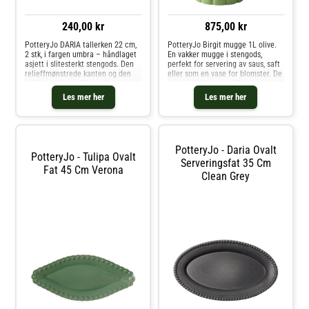
240,00 kr
875,00 kr
PotteryJo DARIA tallerken 22 cm,
PotteryJo Birgit mugge 1L olive.
2 stk, i fargen umbra – håndlaget
En vakker mugge i stengods,
asjett i slitesterkt stengods. Den
perfekt for servering av saus, saft
relieffmønstrede kanten og den
eller som en vase for blomster. De
jordfargede overflaten gir et
organiske formene i Birgit-
harmonisk inntrykk til både
kolleksjonen er inspirert av
Les mer her
Les mer her
hverdag og fest.Designet av
barndomsminner fra grunnlegger
Johanna Hampf som en funksjonel
Johanna Hampf. Hun tilbrakte so
PotteryJo - Daria Ovalt
PotteryJo - Tulipa Ovalt
Serveringsfat 35 Cm
Fat 45 Cm Verona
Clean Grey