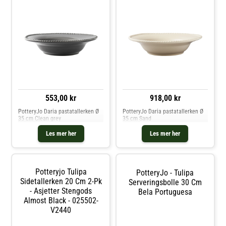
553,00 kr
918,00 kr
PotteryJo Daria pastatallerken Ø
PotteryJo Daria pastatallerken Ø
35 cm Clean grey
35 cm Sand
Les mer her
Les mer her
Potteryjo Tulipa
PotteryJo - Tulipa
Sidetallerken 20 Cm 2-Pk
Serveringsbolle 30 Cm
- Asjetter Stengods
Bela Portuguesa
Almost Black - 025502-
V2440