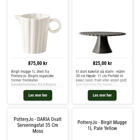
875,00 kr
825,00 kr
Birgit mugge 1L shell fra
Et stort kakefat på stativ - måler
PotteryJo. Birgits organiske
30 cm Høyde: 11 cm Perfekt til
former fremkaller
kaker, salat, frukt eller annet godt
barndomsminner fra tidligere
som fortjener litt høyde...
somre da Johanna Hampf,
(grunnlegger av PotteryJo),
Les mer her
Les mer her
plukket ville blomster i de vakre
engene i Övermorjärv, Norrland
sammen med sin elskede tante Bi
PotteryJo - DARIA Ovalt
PotteryJo - Birgit Mugge
Serveringsfat 35 Cm
1L Pale Yellow
Moss