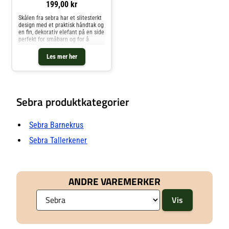
199,00 kr
Skålen fra sebra har et slitesterkt
design med et praktisk håndtak og
en fin, dekorativ elefant på en side
perfekt for småbarn og for å
underlette i hverdagen. Velg
mellom to forskjellige farger.
Les mer her
Kombiner skålen med skje fra
Sebra. Om skålen fra sebra- Laget
av silikon.- Finnes i forskjellige
farger.- En perfekt gave.
Vedlikeholdsinstruksjoner for
skålen- Tåler mikrobølgeovn.- Tåler
Sebra produktkategorier
oppvaskmaskin.- Tåler fryser. Kjøp
Barnetallerkener og andre Barnas
Kjøkken & Servering hos Royal
Sebra Barnekrus
Design.
Sebra Tallerkener
ANDRE VAREMERKER