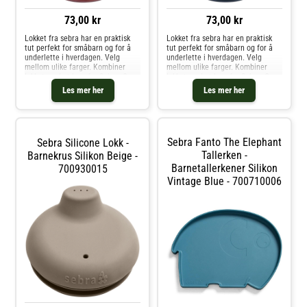
73,00 kr
73,00 kr
Lokket fra sebra har en praktisk
Lokket fra sebra har en praktisk
tut perfekt for småbarn og for å
tut perfekt for småbarn og for å
underlette i hverdagen. Velg
underlette i hverdagen. Velg
mellom ulike farger. Kombiner
mellom ulike farger. Kombiner
lokket med et krus fra Sebra. Om
lokket med et krus fra Sebra. Om
lokket fra sebra- Laget av silikon.-
lokket fra sebra- Laget av silikon.-
Les mer her
Les mer her
Finnes i forskjellige farger.- Egnet
Finnes i forskjellige farger.- Egnet
til et Ø7 cm krus.
til et Ø7 cm krus.
Vedlikeholdsinstruksjoner for
Vedlikeholdsinstruksjoner for
lokket- Tåler mikrobølgeovn.- Tåler
lokket- Tåler mikrobølgeovn.- Tåler
oppvaskmaskin.- Tåler fryser. Kjøp
oppvaskmaskin.- Tåler fryser. Kjøp
Sebra Fanto The Elephant
Sebra Silicone Lokk -
Barnekrus og andre Barnas
Barnekrus og andre Barnas
Kjøkken & Servering hos Royal
Kjøkken & Servering hos Royal
Tallerken -
Barnekrus Silikon Beige -
Design.
Design.
Barnetallerkener Silikon
700930015
Vintage Blue - 700710006