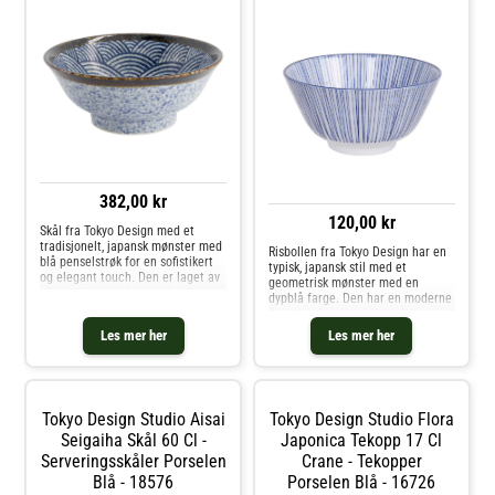
382,00 kr
120,00 kr
Skål fra Tokyo Design med et
tradisjonelt, japansk mønster med
Risbollen fra Tokyo Design har en
blå penselstrøk for en sofistikert
typisk, japansk stil med et
og elegant touch. Den er laget av
geometrisk mønster med en
slitesterkt porselen med en liten
dypblå farge. Den har en moderne
størrelse perfekt for å servere
twist med en liten størrelse
sushi. Kombineres nydelig med
perfekt til servering av snacks.
Les mer her
Les mer her
andre produkter fra samme
Risbollen har et håndlaget design
kolleksjon. Om skålen fra Tokyo
i høykvalitets porselen til
Design- Laget av porselen.- Fra
hverdagsbruk. Matche med
serien Aisai Seigaiha.-
enfarget porselen for en enklere
Tradisjonelt, japansk mønster.-
stil eller velg ulike kombinasjoner
Vakre, blå penselstrøk.
Tokyo Design Studio Aisai
Tokyo Design Studio Flora
for å skape en mer personlig
Vedlikeholdsinstruksjoner for
Seigaiha Skål 60 Cl -
borddekking. Laget i Japan. Om
Japonica Tekopp 17 Cl
skålen- Tåler oppvaskmaskin.-
fra Tokyo Design- Håndlaget
Serveringsskåler Porselen
Crane - Tekopper
Tåler mikrobølgeovn. Kjøp
design.- Typisk, japansk stil.- Blått,
Serveringsskåler og andre Skåler
Blå - 18576
Porselen Blå - 16726
geometrisk mønster.- Laget av
& Serveringsfat hos Royal Design.