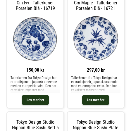
kolleksjonen Nippon Blue.- Selges
Cm Ivy - Tallerkener
Cm Maple - Tallerkener
Tradisjonelt, japansk utseende
i en 4-pakning.
med en europeisk twist.- Laget av
Porselen Blå - 16719
Porselen Blå - 16721
Vedlikeholdsinstruksjoner for
porselen.- Fra kolleksjonen Flora
skålene- Tåler oppvaskmaskin.-
Japonica.- 50 cl
Tåler mikrobølgeovn. Leveres i en
Vedlikeholdsinstruksjoner for
fin gaveeske. Kjøp
skålen- Tåler oppvaskmaskin.-
Serveringsskåler og andre Skåler
Tåler mikrobølgeovn. Kjøp
& Serveringsfat hos Royal Design.
Serveringsskåler og andre Skåler
& Serveringsfat hos Royal Design.
150,00 kr
297,00 kr
Tallerkenen fra Tokyo Design har
Tallerkenen fra Tokyo Design har
et tradisjonelt, japansk utseende
et tradisjonelt, japansk utseende
med en europeisk twist. Den har
med en europeisk twist. Den har
et vakkert mønster med
et vakkert mønster med
inspirasjon fra Japan med en
inspirasjon fra Japan med en
klassisk fargekombinasjon.
klassisk fargekombinasjon.
Les mer her
Les mer her
Tallerkenen har et håndlaget
Tallerkenen har et håndlaget
design i høykvalitets porselen
design i høykvalitets porselen
perfekt til hverdagsbruk. Gi
perfekt til hverdagsbruk. Gi
innredningen din en personlig
innredningen din en personlig
touch ved å mikse produktet med
touch ved å mikse produktet med
Tokyo Design Studio
Tokyo Design Studio
andre mønstre fra samme serie.
andre mønstre fra samme serie.
Mindre variasjoner kan
Nippon Blue Sushi Sett 6
Mindre variasjoner kan
Nippon Blue Sushi Plate
forekomme på grunn av det nøye,
forekomme på grunn av det nøye,