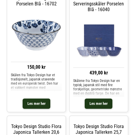
kolleksjonen Nippon Blue.- 38 cl
Porselen Blå - 16702
Serveringsskåler Porselen
& Serveringsfat hos Royal Design.
Vedlikeholdsinstruksjoner for
Blå - 16040
kruset- Tåler oppvaskmaskin.-
Tåler mikrobølgeovn. Kjøp
Kaffekopper og andre Kopper &
Krus hos Royal Design.
150,00 kr
439,00 kr
Skålen fra Tokyo Design har et
tradisjonelt, japansk utseende
Skålene fra Tokyo Design har en
med en europeisk twist. Den har
typisk, japansk stil med fire
et vakkert mønster med
forskjellige, geometriske mønstre
inspirasjon fra Japan. Skålen har
med en dypblå farge. De har en
et håndlaget design i høykvalitets
moderne twist med definerte
porselen. Gi innredningen din en
kanter perfekte for vakre
Les mer her
Les mer her
personlig touch ved å mikse
matoppsett. Skålene har et
produktet med andre mønstre fra
håndlaget design i høykvalitets
samme serie. Mindre variasjoner
porselen til hverdagsbruk. Laget i
kan forekomme på grunn av det
Japan. Om fra Tokyo Design-
nøye, håndlagde designet. Laget i
Håndlaget design.- Typisk, japansk
Japan. Om skålen fra Tokyo
Tokyo Design Studio Flora
Tokyo Design Studio Flora
stil.- Fire blåe, geometriske
Design- Unikt, håndlaget design.-
Japonica Tallerken 20,6
mønstre.- Laget av porselen.- Fra
Japonica Tallerken 25,7
Klassisk fargekombinasjon.-