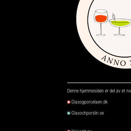
Denne hjemmesiden er del av et nor
Glasogporcelaen.dk
Glasochporslin.se