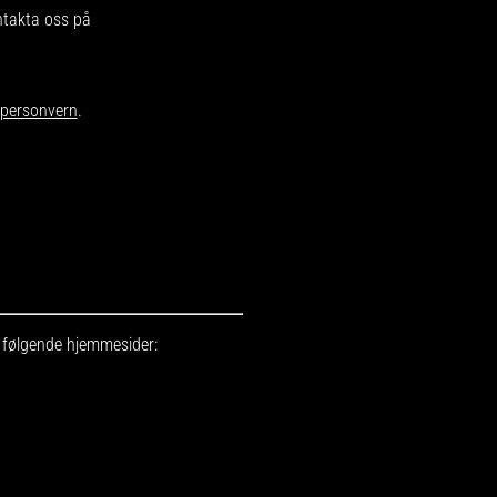
ntakta oss på
r personvern
.
r følgende hjemmesider: