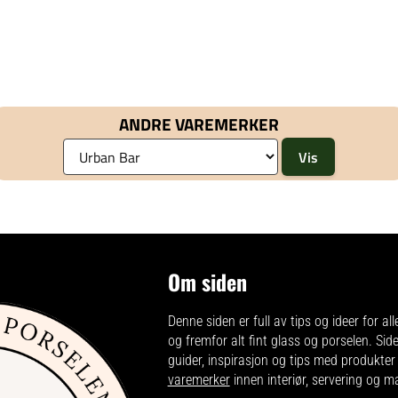
for finere smakingMeget
for finere smakingMeget
gjennomsiktig for å fremheve
gjennomsiktig for å fremheve
innholdets fargeTrukket stilk -
innholdets fargeTrekantet stett -
sømløs for premium visuell
sømløs for førsteklasses visuell
anerkjennelseTåler
anerkjennelseTåler
oppvaskmaskin&nbsp;Mål: Høyde
oppvaskmaskin&nbsp;&nbsp;Høyde
25,6 cm Bredde 8,4 cm
26,7 cmBredde 9,3 cm
ANDRE VAREMERKER
Om siden
Denne siden er full av tips og ideer for all
og fremfor alt fint glass og porselen. Sid
guider, inspirasjon og tips med produkter
varemerker
innen interiør, servering og m