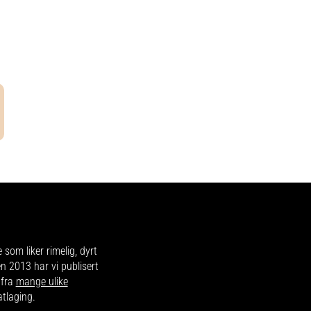
e som liker rimelig, dyrt
en 2013 har vi publisert
 fra
mange ulike
atlaging.