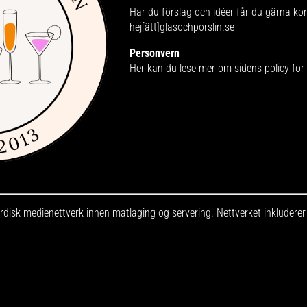
Har du förslag och idéer får du gärna ko
hej[ätt]glasochporslin.se
Personvern
Her kan du lese mer om
sidens policy fo
disk medienettverk innen matlaging og servering. Nettverket inkludere