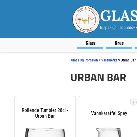
GLAS
Inspirasjon til bordde
Glass
Krus
»
»
Glass Og Porselen
Varemerke
Urban Bar
URBAN BAR
i
Rollende Tumbler 28cl -
Vannkaraffel Spey
Urban Bar