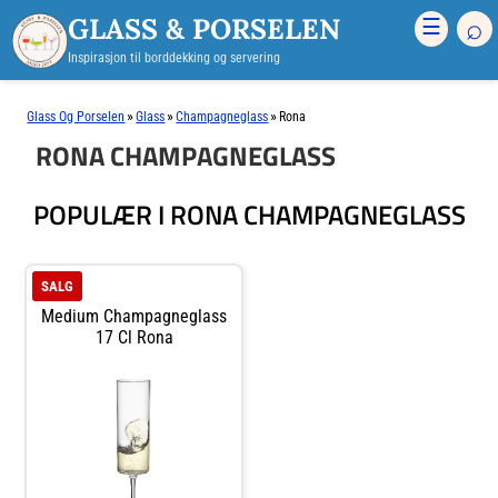
GLASS & PORSELEN
⌕
☰
Inspirasjon til borddekking og servering
»
»
»
Glass Og Porselen
Glass
Champagneglass
Rona
RONA CHAMPAGNEGLASS
POPULÆR I RONA CHAMPAGNEGLASS
SALG
Medium Champagneglass
17 Cl Rona