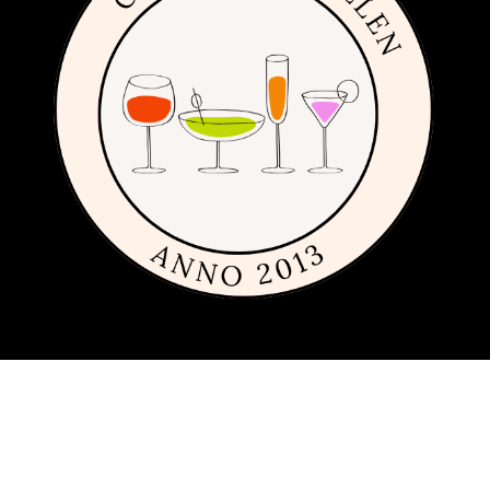
Om siden
Denne siden er full av tips og ideer for alle som liker rimelig, dyrt og
fremfor alt fint glass og porselen. Siden 2013 har vi publisert
guider, inspirasjon og tips med produkter fra
mange ulike