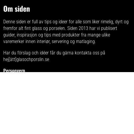
Om siden
Denne siden er full av tips og ideer for alle som liker rimelig, dyrt og
fremfor alt fint glass og porselen. Siden 2013 har vi publisert
guider, inspirasjon og tips med produkter fra
mange ulike
varemerker
innen interiør, servering og matlaging.
Har du förslag och idéer får du gärna kontakta oss på
hej[ätt]glasochporslin.se
Personvern
Her kan du lese mer om
sidens policy for personvern
.
Denne hjemmesiden er del av et nordisk medienettverk innen
matlaging og servering. Nettverket inkluderer følgende
hjemmesider:
Glasogporcelaen.dk