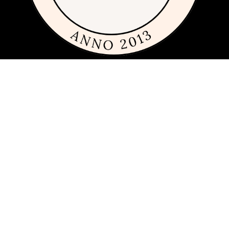
Om siden
Denne siden er full av tips og ideer for alle som liker rimelig, dyrt og
fremfor alt fint glass og porselen. Siden 2013 har vi publisert
guider, inspirasjon og tips med produkter fra
mange ulike
varemerker
innen interiør, servering og matlaging.
Har du förslag och idéer får du gärna kontakta oss på
hej[ätt]glasochporslin.se
Personvern
Her kan du lese mer om
sidens policy for personvern
.