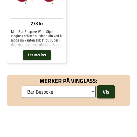
273 kr
Med Bar Bespoke Wino Sippo
vinglass drikker du vinen din ved å
nippe på kanten slik at du suger i
deg vinen som er i glasset. Det er
utstyrt med 2 små bein slik at
glasset står stødig.Sett deg i
Les mer her
favorittlenestolen din og nipp litt
vin når lysten melder seg.Leveres
i gavepakkeVolum: 25 cl
MERKER PÅ VINGLASS: