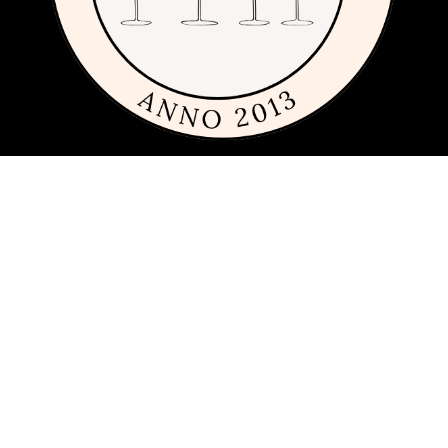
Om siden
Denne siden er full av tips og ideer for alle som liker rimelig, dyrt og
fremfor alt fint glass og porselen. Siden 2013 har vi publisert
guider, inspirasjon og tips med produkter fra
mange ulike
varemerker
innen interiør, servering og matlaging.
Har du förslag och idéer får du gärna kontakta oss på
hej[ätt]glasochporslin.se
Personvern
Her kan du lese mer om
sidens policy for personvern
.