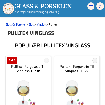
GLASS & PORSELEN
⌕
☰
Inspirasjon til borddekking og servering
»
»
»
Glass Og Porselen
Glass
Vinglass
Pulltex
PULLTEX VINGLASS
POPULÆR I PULLTEX VINGLASS
i
i
SALG
Pulltex - Fargekode Til
Pulltex - Fargekode Til
Vinglass 10 Stk
Vinglass 10 Stk