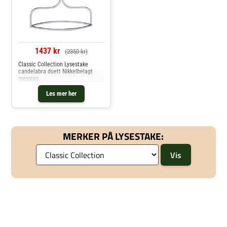
1437 kr
(2350 kr)
Classic Collection Lysestake
candelabra duett Nikkelbelagt
messing
Les mer her
MERKER PÅ LYSESTAKE: