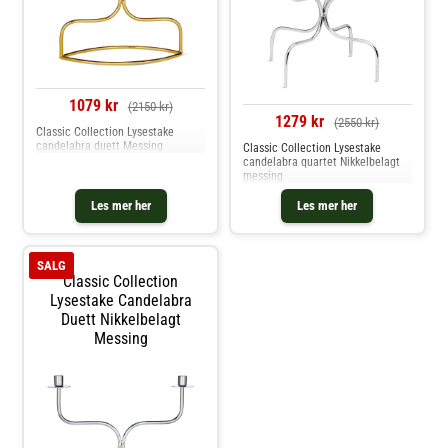
1079 kr
(2150 kr)
1279 kr
(2550 kr)
Classic Collection Lysestake
candelabra duett Messing
Classic Collection Lysestake
candelabra quartet Nikkelbelagt
messing
Les mer her
Les mer her
SALG
Classic Collection
Lysestake Candelabra
Duett Nikkelbelagt
Messing