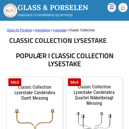
GLASS & PORSELEN
⌕
☰
Inspirasjon til borddekking og servering
»
»
»
Glass Og Porselen
Innredning
Lysestake
Classic Collection
CLASSIC COLLECTION LYSESTAKE
POPULÆR I CLASSIC COLLECTION
LYSESTAKE
SALG
SALG
Classic Collection
Classic Collection
Lysestake Candelabra
Lysestake Candelabra
Quartet Nikkelbelagt
Duett Messing
Messing