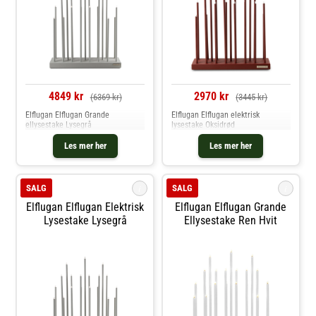
4849 kr
2970 kr
(6369 kr)
(3445 kr)
Elflugan Elflugan Grande
Elflugan Elflugan elektrisk
ellysestake Lysegrå
lysestake Oksidrød
Les mer her
Les mer her
i
i
SALG
SALG
Elflugan Elflugan Elektrisk
Elflugan Elflugan Grande
Lysestake Lysegrå
Ellysestake Ren Hvit