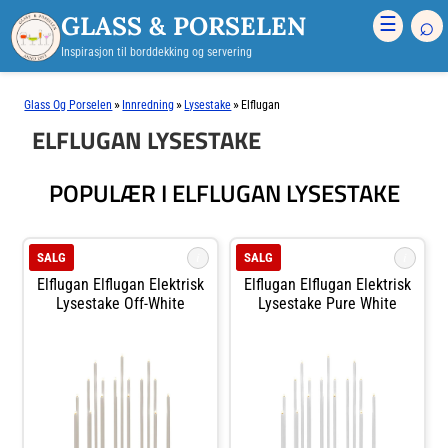
GLASS & PORSELEN
⌕
☰
Inspirasjon til borddekking og servering
»
»
»
Glass Og Porselen
Innredning
Lysestake
Elflugan
ELFLUGAN LYSESTAKE
POPULÆR I ELFLUGAN LYSESTAKE
i
i
SALG
SALG
Elflugan Elflugan Elektrisk
Elflugan Elflugan Elektrisk
Lysestake Off-White
Lysestake Pure White