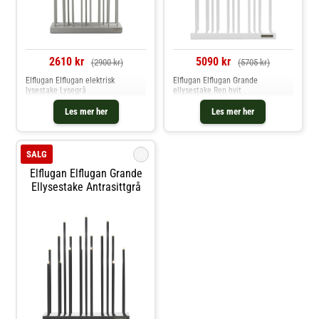
2610 kr
5090 kr
(2900 kr)
(5705 kr)
Elflugan Elflugan elektrisk
Elflugan Elflugan Grande
lysestake Lysegrå
ellysestake Ren hvit
Les mer her
Les mer her
i
SALG
Elflugan Elflugan Grande
Ellysestake Antrasittgrå