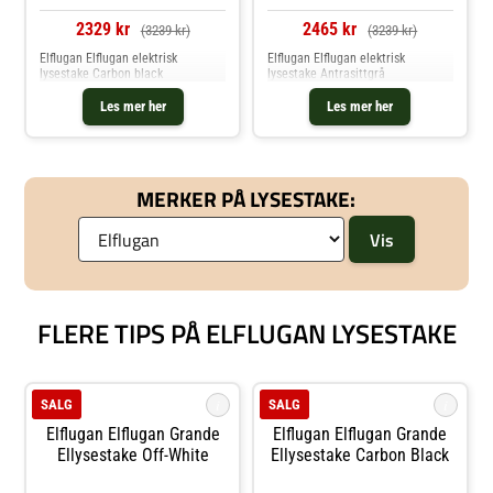
2329 kr
2465 kr
(3239 kr)
(3239 kr)
Elflugan Elflugan elektrisk
Elflugan Elflugan elektrisk
lysestake Carbon black
lysestake Antrasittgrå
Les mer her
Les mer her
MERKER PÅ LYSESTAKE:
FLERE TIPS PÅ ELFLUGAN LYSESTAKE
i
i
SALG
SALG
Elflugan Elflugan Grande
Elflugan Elflugan Grande
Ellysestake Off-White
Ellysestake Carbon Black