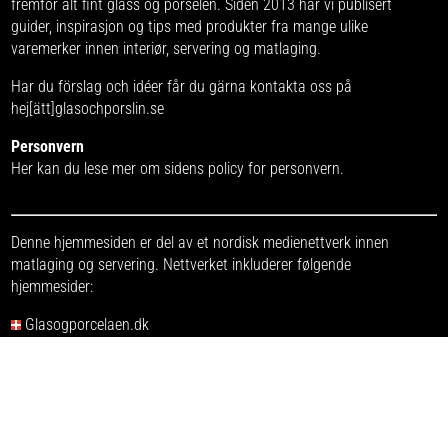
fremfor alt fint glass og porselen. Siden 2013 har vi publisert
guider, inspirasjon og tips med produkter fra
mange ulike
varemerker
innen interiør, servering og matlaging.
Har du förslag och idéer får du gärna kontakta oss på
hej[ätt]glasochporslin.se
Personvern
Her kan du lese mer om
sidens policy for personvern
.
Denne hjemmesiden er del av et nordisk medienettverk innen
matlaging og servering. Nettverket inkluderer følgende
hjemmesider:
Glasogporcelaen.dk
Glasochporslin.se
Knivsett.nu