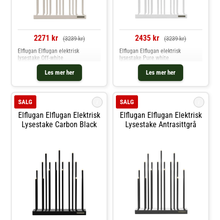
2271 kr
2435 kr
(3239 kr)
(3239 kr)
Elflugan Elflugan elektrisk
Elflugan Elflugan elektrisk
lysestake Off-white
lysestake Pure white
Les mer her
Les mer her
i
i
SALG
SALG
Elflugan Elflugan Elektrisk
Elflugan Elflugan Elektrisk
Lysestake Carbon Black
Lysestake Antrasittgrå