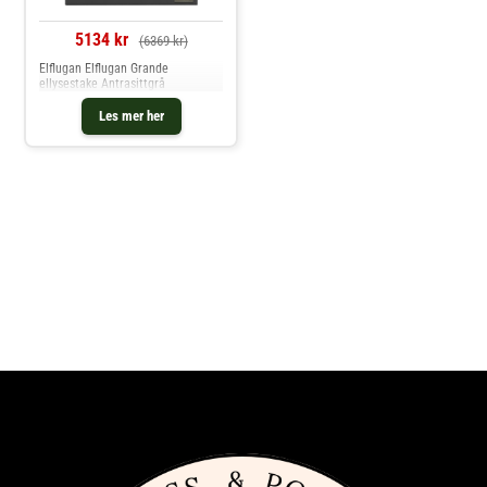
5134 kr
(6369 kr)
Elflugan Elflugan Grande
ellysestake Antrasittgrå
Les mer her