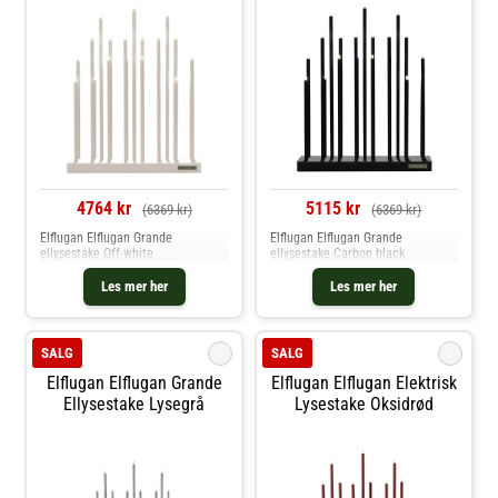
4764 kr
5115 kr
(6369 kr)
(6369 kr)
Elflugan Elflugan Grande
Elflugan Elflugan Grande
ellysestake Off-white
ellysestake Carbon black
Les mer her
Les mer her
i
i
SALG
SALG
Elflugan Elflugan Grande
Elflugan Elflugan Elektrisk
Ellysestake Lysegrå
Lysestake Oksidrød