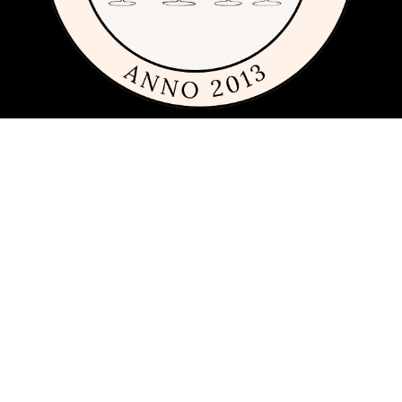
Om siden
Denne siden er full av tips og ideer for alle som liker rimelig, dyrt og
fremfor alt fint glass og porselen. Siden 2013 har vi publisert
guider, inspirasjon og tips med produkter fra
mange ulike
varemerker
innen interiør, servering og matlaging.
Har du förslag och idéer får du gärna kontakta oss på
hej[ätt]glasochporslin.se
Personvern
Her kan du lese mer om
sidens policy for personvern
.