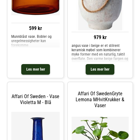
599 kr
979 kr
Munnblåst vase. Bobler og
uregelmessigheter kan
forekomme.
angus vase i beige er et stilrent
keramisk møbel som kombinerer
myke former med en naturlig, taktil
overflate. Den varme beige fargen og
den matte finishen skaper et rolig og
tidløst uttrykk som passer i ethvert
Les mer her
Les mer her
interiør. Den minimalistiske designen
Affari Of SwedenGryte
Affari Of Sweden - Vase
Lemona MHvitKrukker &
Violetta M - Blå
Vaser