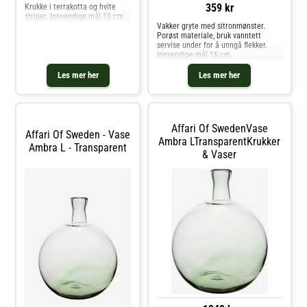
359 kr
Krukke i terrakotta og hvite
striper. Innvendige mål 10 cm
Vakker gryte med sitronmønster.
Porøst materiale, bruk vanntett
servise under for å unngå flekker.
Innvendige mål 16 cm.
Les mer her
Les mer her
Affari Of SwedenVase
Affari Of Sweden - Vase
Ambra LTransparentKrukker
Ambra L - Transparent
& Vaser