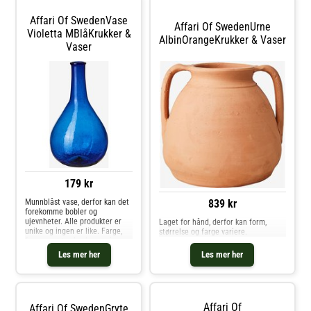
Affari Of SwedenVase
Affari Of SwedenUrne
Violetta MBlåKrukker &
AlbinOrangeKrukker & Vaser
Vaser
179 kr
839 kr
Munnblåst vase, derfor kan det
forekomme bobler og
ujevnheter. Alle produkter er
Laget for hånd, derfor kan form,
unike og ingen er like. Farge,
størrelse og farge variere.
form og størrelse kan variere.
Vaskes for hånd. Ensfarget
Les mer her
Les mer her
glass. Innvendige mål 2,5 cm.
Affari Of
Affari Of SwedenGryte