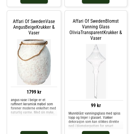
Affari Of SwedenBlomst
Affari Of SwedenVase
Vanning Glass
AngusBeigeKrukker &
OliviaTransparentKrukker &
Vaser
Vaser
1799 kr
angus vase i beige er et
raffinert keramisk møbel som
99 kr
forener moderne enkelhet med
naturlig varme. Med sin myke,
Munnblåst vanningsglass med spiss
matte overflate og organiske
topp og linjer i glasset. Vakker
form tilfører den et rolig og
dekorasjon som kan stikkes direkte
tidløst uttrykk til ethvert rom.
ned i blomsterpotten for smart
Den milde beige fargen
selvvanning. Nyttig for planter som
fremhever både friske