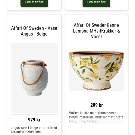
trenger jevn vanning eller når du er
Les mer her
Les mer her
ute og reiser en dag. Unngå direkte
sollys,
Affari Of SwedenKanne
Affari Of Sweden - Vase
Lemona MHvitKrukker &
Angus - Beige
Vaser
289 kr
Vakker krukke med sitronmønster.
Porøst materiale, bruk vanntett brett
979 kr
for å unngå flekker.
angus vase i beige er et stilrent
keramisk møbel som