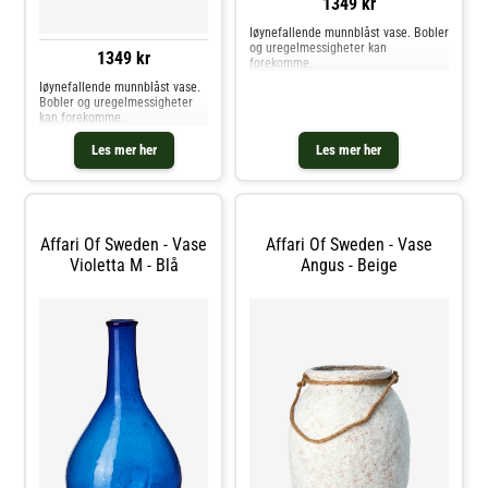
1349 kr
Iøynefallende munnblåst vase. Bobler
og uregelmessigheter kan
1349 kr
forekomme.
Iøynefallende munnblåst vase.
Bobler og uregelmessigheter
kan forekomme.
Les mer her
Les mer her
Affari Of Sweden - Vase
Affari Of Sweden - Vase
Violetta M - Blå
Angus - Beige