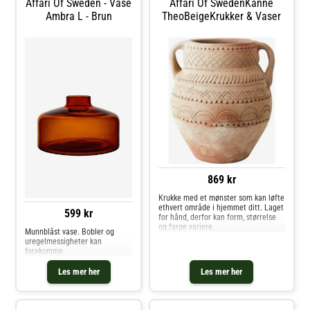
Affari Of Sweden - Vase
Affari Of SwedenKanne
Ambra L - Brun
TheoBeigeKrukker & Vaser
869 kr
Krukke med et mønster som kan løfte
ethvert område i hjemmet ditt. Laget
599 kr
for hånd, derfor kan form, størrelse
og farge variere.
Munnblåst vase. Bobler og
uregelmessigheter kan
forekomme.
Les mer her
Les mer her