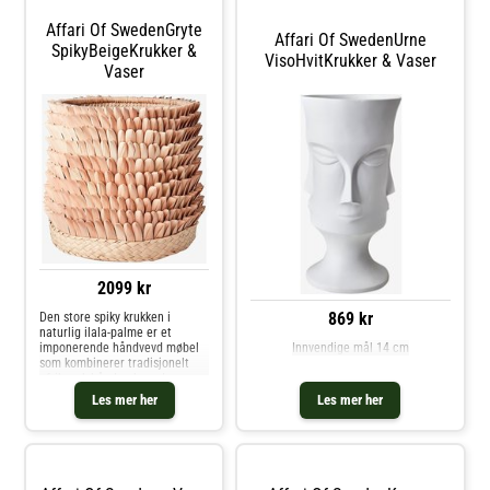
Affari Of SwedenGryte
Affari Of SwedenUrne
SpikyBeigeKrukker &
VisoHvitKrukker & Vaser
Vaser
2099 kr
869 kr
Den store spiky krukken i
naturlig ilala-palme er et
imponerende håndvevd møbel
Innvendige mål 14 cm
som kombinerer tradisjonelt
afrikansk håndverk med
moderne estetikk. Hver potte er
Les mer her
Les mer her
unik og gir interiøret et
autentisk og personlig preg.
Den sjenerøse størrelsen gjør
de