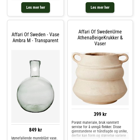
mål 15 cm.
Les mer her
Les mer her
Affari Of SwedenUrne
Affari Of Sweden - Vase
AthenaBeigeKrukker &
Ambra M - Transparent
Vaser
399 kr
Porøst materiale, bruk vanntett
servise for å unngå flekker. Disse
849 kr
gjenstandene er håndlagde og unike,
derfor kan form og størrelse variere
Iøynefallende munnblåst vase.