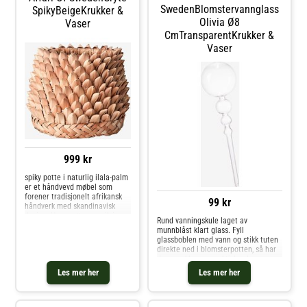
SwedenBlomstervannglass
SpikyBeigeKrukker &
Olivia Ø8
Vaser
CmTransparentKrukker &
Vaser
999 kr
spiky potte i naturlig ilala-palm
er et håndvevd møbel som
forener tradisjonelt afrikansk
99 kr
håndverk med skandinavisk
design. Hver potte er unik i
Rund vanningskule laget av
størrelse, farge og form, noe
munnblåst klart glass. Fyll
som gir en levende og
glassboblen med vann og stikk tuten
autentisk følelse i hjemmet
direkte ned i blomsterpotten, så har
ditt. Perfekt for å fremh
du en vakker og praktisk selvvanner
til plantene dine. Perfekt som
Les mer her
Les mer her
ferievanner når du reiser bort en dag.
Unngå direkte so