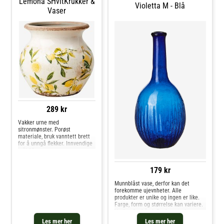
Lemona SHvitKrukker &
Violetta M - Blå
Vaser
289 kr
Vakker urne med
sitronmønster. Porøst
materiale, bruk vanntett brett
for å unngå flekker. Innvendige
mål 10 cm.
179 kr
Munnblåst vase, derfor kan det
forekomme ujevnheter. Alle
produkter er unike og ingen er like.
Farge, form og størrelse kan variere.
Vaskes for hånd. Ensfarget glass.
Innvendige mål 2 cm.
Les mer her
Les mer her