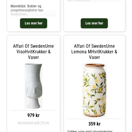
Munnblåst. Bobler og
uregelmessigheter kan
forekomme.
Les mer her
Les mer her
Affari Of SwedenUrne
Affari Of SwedenUrne
VisoHvitKrukker &
Lemona MHvitKrukker &
Vaser
Vaser
979 kr
359 kr
Innvendige mål 12 cm
Vakker urne med sitronmønster.