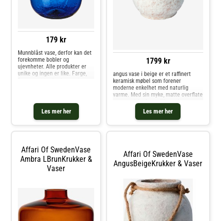
179 kr
Munnblåst vase, derfor kan det
forekomme bobler og
1799 kr
ujevnheter. Alle produkter er
unike og ingen er like. Farge,
angus vase i beige er et raffinert
form og størrelse kan variere.
keramisk møbel som forener
Vaskes for hånd. Ensfarget
moderne enkelhet med naturlig
glass. Innvendige mål 2,5 cm.
varme. Med sin myke, matte overflate
og organiske form tilfører den et
rolig og tidløst uttrykk til ethvert rom.
Les mer her
Les mer her
Den milde beige fargen fremhever
både friske og tørkede
blomsteroppsatser, samtidig som den
skulpturelle designen gjør den like
iøynefallende som et frittstående
Affari Of SwedenVase
objekt. Perfekt for å skape en følelse
Affari Of SwedenVase
av harmoni og uanstrengt eleganse i
Ambra LBrunKrukker &
AngusBeigeKrukker & Vaser
hjemmet ditt.
Vaser