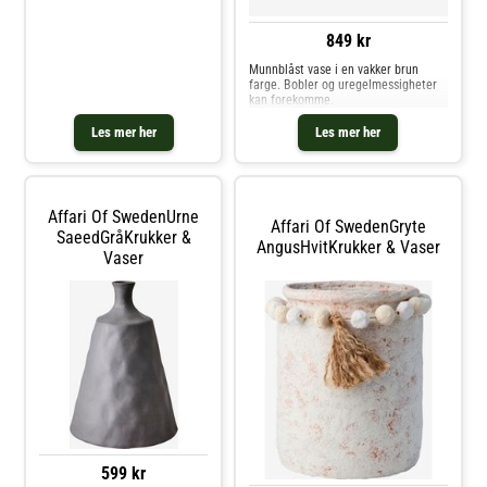
Ensfarget glass. Innvendige
mål 2 cm.
849 kr
Munnblåst vase i en vakker brun
farge. Bobler og uregelmessigheter
kan forekomme.
Les mer her
Les mer her
Affari Of SwedenUrne
Affari Of SwedenGryte
SaeedGråKrukker &
AngusHvitKrukker & Vaser
Vaser
599 kr