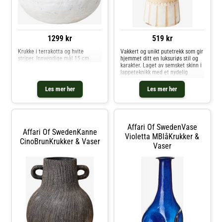
1299 kr
519 kr
Krukke i terrakotta og hvite
Vakkert og unikt putetrekk som gir
striper. Innvendige mål 15 cm.
hjemmet ditt en luksuriøs stil og
karakter. Laget av semsket skinn i
lappeteknikk med et nydelig
rutete mønster. Ensfarget glatt
semsket skinn på baksiden.
Les mer her
Les mer her
Glidelåsen er skjult på baksiden av
puten, størrelse 50x50
Affari Of SwedenVase
Affari Of SwedenKanne
Violetta MBlåKrukker &
CinoBrunKrukker & Vaser
Vaser