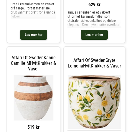
629 kr
Urne i keramikk med en vakker
grå farge. Porøst materiale,
bruk vanntett brett for å unngå
angus i elfenben er et vakkert
flekker.
utformet keramisk møbel som
utstråler tidløs enkelhet og diskré
eleganse. Den myke, matte overflaten
og den organiske formen skaper et
rolig og harmonisk uttrykk som
Les mer her
Les mer her
passer perfekt til både moderne og
klassisk interiør.
Affari Of SwedenKanne
Affari Of SwedenGryte
Camille MHvitKrukker &
LemonaHvitKrukker & Vaser
Vaser
519 kr