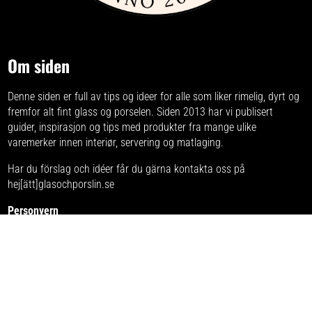
Om siden
Denne siden er full av tips og ideer for alle som liker rimelig, dyrt og
fremfor alt fint glass og porselen. Siden 2013 har vi publisert
guider, inspirasjon og tips med produkter fra
mange ulike
varemerker
innen interiør, servering og matlaging.
Har du förslag och idéer får du gärna kontakta oss på
hej[ätt]glasochporslin.se
Personvern
Her kan du lese mer om
sidens policy for personvern
.
Denne hjemmesiden er del av et nordisk medienettverk innen
matlaging og servering. Nettverket inkluderer følgende
hjemmesider: