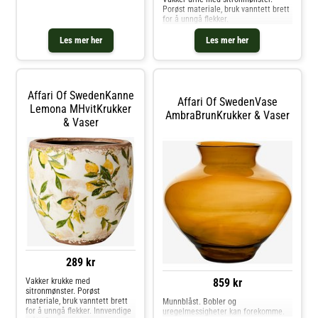
Porøst materiale, bruk vanntett brett
for å unngå flekker.
Les mer her
Les mer her
Affari Of SwedenKanne
Affari Of SwedenVase
Lemona MHvitKrukker
AmbraBrunKrukker & Vaser
& Vaser
289 kr
859 kr
Vakker krukke med
sitronmønster. Porøst
materiale, bruk vanntett brett
Munnblåst. Bobler og
for å unngå flekker. Innvendige
uregelmessigheter kan forekomme.