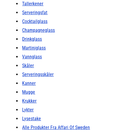
Tallerkener
Serveringsfat
Cocktailglass
Champagneglass
Drinkglass
Martiniglass
Vannglass
Skåler
Serveringsskåler
Kanner
Mugge
Krukker
Lykter
Lysestake
Alle Produkter Fra Affari Of Sweden