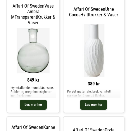
Affari Of SwedenVase
Affari Of SwedenUrne
Ambra
CocosHvitKrukker & Vaser
MTransparentKrukker &
Vaser
849 kr
389 kr
Iøynefallende munnblåst vase.
Porøst materiale, bruk vanntett
Bobler og uregelmessigheter
servise for å unngå flekker.
kan forekomme.
Les mer her
Les mer her
Affari Of SwedenKanne
Affari Of SwedenGryte