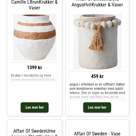
Camille LBrunKrukker &
AngusHvitKrukker & Vaser
Vaser
1399 kr
459 kr
Krukke i terrakotta og hvite
striper. Innvendige mål 16 cm.
angus i elfenben er et raffinert møbel
som kombinerer enkelhet med subtil
tekstur. Den er laget av keramikk med
en myk, matt overflate som gir en
følelse av ro og naturlig eleganse til
ethvert rom. Den rene formen og den
Les mer her
Les mer her
varme elfenbenstonen gjør den
Affari Of SwedenUrne
Affari Of Sweden - Vase