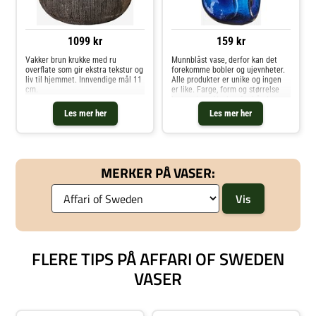
1099 kr
159 kr
Vakker brun krukke med ru
Munnblåst vase, derfor kan det
overflate som gir ekstra tekstur og
forekomme bobler og ujevnheter.
liv til hjemmet. Innvendige mål 11
Alle produkter er unike og ingen
cm.
er like. Farge, form og størrelse
kan variere. Vaskes for hånd.
Ensfarget glass. Innvendige mål
Les mer her
Les mer her
2,5 cm.
MERKER PÅ VASER:
FLERE TIPS PÅ AFFARI OF SWEDEN
VASER