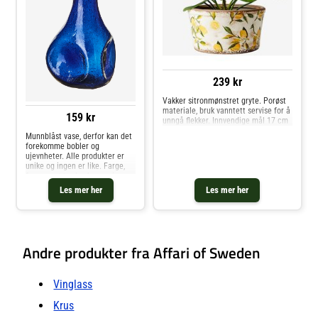
239 kr
Vakker sitronmønstret gryte. Porøst
materiale, bruk vanntett servise for å
159 kr
unngå flekker. Innvendige mål 17 cm
Munnblåst vase, derfor kan det
forekomme bobler og
ujevnheter. Alle produkter er
unike og ingen er like. Farge,
form og størrelse kan variere.
Vaskes for hånd. Ensfarget
Les mer her
Les mer her
glass. Innvendige mål 2,5 cm.
Andre produkter fra Affari of Sweden
Vinglass
Krus