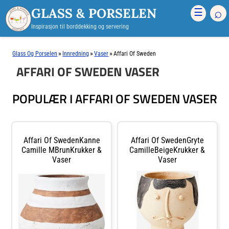
GLASS & PORSELEN
⌕
☰
Inspirasjon til borddekking og servering
»
»
»
Glass Og Porselen
Innredning
Vaser
Affari Of Sweden
AFFARI OF SWEDEN VASER
POPULÆR I AFFARI OF SWEDEN VASER
Affari Of SwedenKanne
Affari Of SwedenGryte
Camille MBrunKrukker &
CamilleBeigeKrukker &
Vaser
Vaser