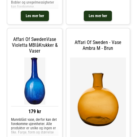
noe. Hvis du vil bruke athena som
Bobler og uregelmessigheter
vase, bør du supplere den med en
kan forekomme.
passende glassbeholder på innsiden.
Les mer her
Les mer her
Affari Of SwedenVase
Affari Of Sweden - Vase
Violetta MBlåKrukker &
Ambra M - Brun
Vaser
179 kr
Munnblåst vase, derfor kan det
forekomme ujevnheter. Alle
produkter er unike og ingen er
like. Farge, form og størrelse
kan variere. Vaskes for hånd.