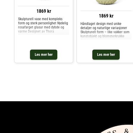
1869 kr
1869 kr
Skulpturell vase med kompleks
form og sterk personlighet Nydelig
Håndlaget design med unike
rosafarget glasur med dybde og
detaljer og naturlige variasjoner
varme Designet av Thora
Skulpturell form – like vakker som
Finnsdottir – et ekte kunstobjekt til
kunstobjekt og blomsterkrukke
hjemmet Samsurium Honkadonka
Eksklusiv dobbeltbrent keramikk
Vase Rose fra Dottir Nordic Design
med dyp, levende glasur
er en karaktersterk og kun
Samsurium Honkadonka vase fra
Dottir Nordic Design er et ekte
Les mer her
Les mer her
blikk