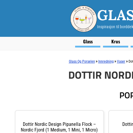
GLAS
Inspirasjon til bordde
Glass
Krus
»
»
»
Glass Og Porselen
Innredning
Vaser
Dot
DOTTIR NORDI
POP
Dottir Nordic Design Pipanella Flock –
Dotti
Nordic Fjord (1 Medium, 1 Mini, 1 Micro)