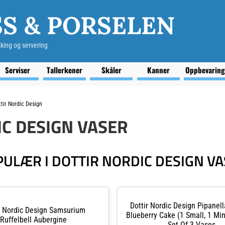
S & PORSELEN
kking og servering
Serviser
Tallerkener
Skåler
Kanner
Oppbevarin
tir Nordic Design
C DESIGN VASER
ULÆR I DOTTIR NORDIC DESIGN V
Dottir Nordic Design Pipanell
r Nordic Design Samsurium
Blueberry Cake (1 Small, 1 Min
Ruffelbell Aubergine
Set Of 3 Vases