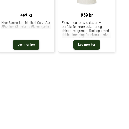
469 kr
959 kr
Kjøp Samsurium Minibell Coral Ass
Elegant og romslig design –
3Pcs hos Christiania Glasmagasin
perfekt for store buketter og
dekorative grener Håndlaget med
dobbel brenning for ekstra styrke
og varighet Tidløs hvit glasur som
passer inn i alle typer interiør Med
Les mer her
Les mer her
sitt rolige uttrykk og generøse
størrelse er Pipanel