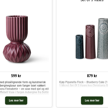
599 kr
879 kr
med plissélignende form og kunstnerisk
Kjøp Pipanella Flock – Blueberry Cake (1 
bergineglasur som fanger lyset vakkert
1 Micro) Set Of 3 Vases hos Christiania 
ora Finnsdottir – en vase med sjel og stil
lebell Vase i fargen Aubergine fra Dottir
er en nydelig va
Les mer her
Les mer her