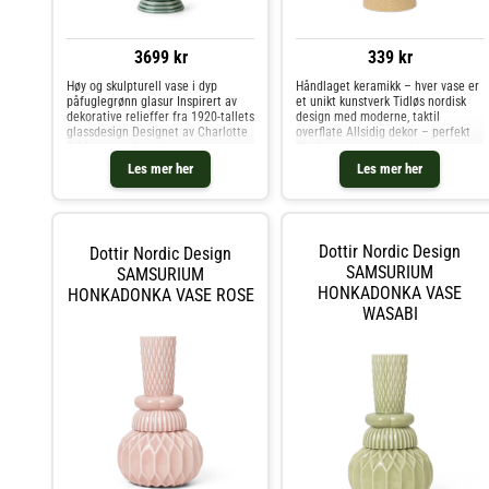
3699 kr
339 kr
Høy og skulpturell vase i dyp
Håndlaget keramikk – hver vase er
påfuglegrønn glasur Inspirert av
et unikt kunstverk Tidløs nordisk
dekorative relieffer fra 1920-tallets
design med moderne, taktil
glassdesign Designet av Charlotte
overflate Allsidig dekor – perfekt
Adrian – perfekt for store buketter
til blomster, grener eller som
og grener Samsurium Towerbell
skulptur Gi hjemmet ditt et løft
Les mer her
Les mer her
vase i fargen Peacock fra Dottir
med Pipanella Dot Big Vase fra
Nordic Design e
Dottir Nordic Design –
Dottir Nordic Design
Dottir Nordic Design
SAMSURIUM
SAMSURIUM
HONKADONKA VASE
HONKADONKA VASE ROSE
WASABI