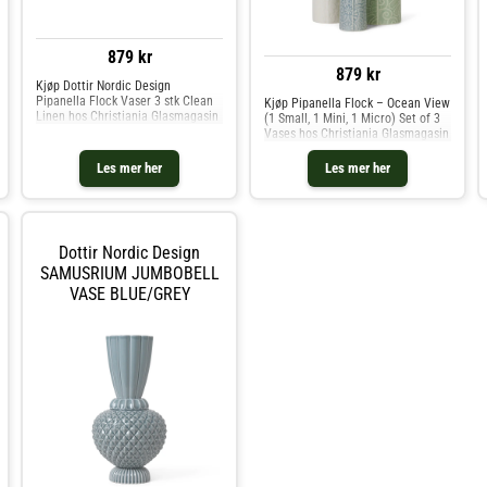
879 kr
879 kr
Kjøp Dottir Nordic Design
Pipanella Flock Vaser 3 stk Clean
Kjøp Pipanella Flock – Ocean View
Linen hos Christiania Glasmagasin
(1 Small, 1 Mini, 1 Micro) Set of 3
Vases hos Christiania Glasmagasin
Les mer her
Les mer her
Dottir Nordic Design
SAMUSRIUM JUMBOBELL
VASE BLUE/GREY