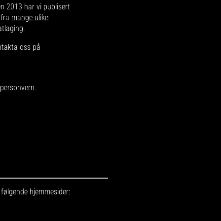
en 2013 har vi publisert
 fra
mange ulike
atlaging.
ntakta oss på
r personvern
.
r følgende hjemmesider: