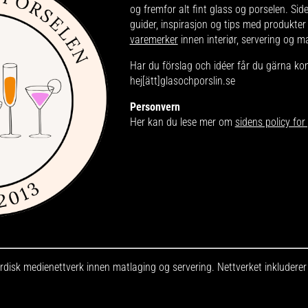
og fremfor alt fint glass og porselen. Sid
guider, inspirasjon og tips med produkter
varemerker
innen interiør, servering og m
Har du förslag och idéer får du gärna ko
hej[ätt]glasochporslin.se
Personvern
Her kan du lese mer om
sidens policy fo
disk medienettverk innen matlaging og servering. Nettverket inkludere