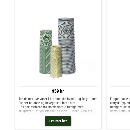
959 kr
Tre dekorative vaser i harmoniske høyder og fargetoner
Elegant vase 
Skaper balanse og bevegelse i interiøret
uttrykk Dyp au
Designklassikere fra Dottir Nordic Design med
Designet av Th
skulpturelt uttrykk Pipanella Flock – Ocean View fra
Samsurium Ruff
Dottir Nordic Design er et vakkert vasesett med tre k
Nordic Design 
Les mer her