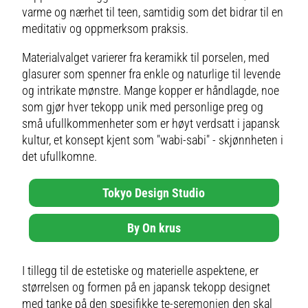
Japonica.- Laget av
varme og nærhet til teen, samtidig som det bidrar til en
porselen.Vedlikeholdsinstruksjone
r for tekoppen- Tåler
meditativ og oppmerksom praksis.
oppvaskmaskin.- Tåler
mikrobølgeovn. Kjøp Tekopper og
Materialvalget varierer fra keramikk til porselen, med
andre Kopper & Krus hos Royal
Design.
glasurer som spenner fra enkle og naturlige til levende
og intrikate mønstre. Mange kopper er håndlagde, noe
som gjør hver tekopp unik med personlige preg og
små ufullkommenheter som er høyt verdsatt i japansk
kultur, et konsept kjent som "wabi-sabi" - skjønnheten i
det ufullkomne.
Tokyo Design Studio
By On krus
I tillegg til de estetiske og materielle aspektene, er
størrelsen og formen på en japansk tekopp designet
med tanke på den spesifikke te-seremonien den skal