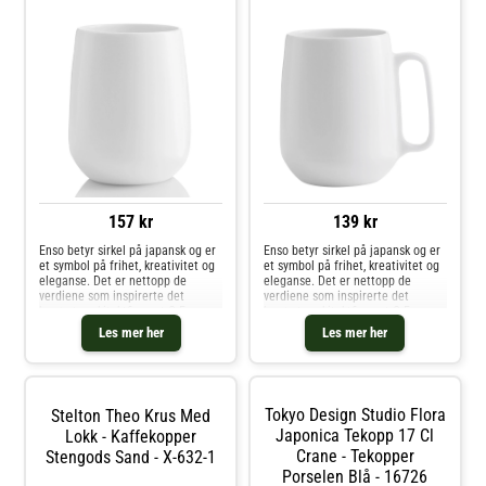
157 kr
139 kr
Enso betyr sirkel på japansk og er
Enso betyr sirkel på japansk og er
et symbol på frihet, kreativitet og
et symbol på frihet, kreativitet og
eleganse. Det er nettopp de
eleganse. Det er nettopp de
verdiene som inspirerte det
verdiene som inspirerte det
berømte arkitektfirmaet C.F
berømte arkitektfirmaet C.F
Møller til å designe Enso i
Møller til å designe Enso i
Les mer her
Les mer her
samarbeid med Aida. Tanken er at
samarbeid med Aida. Tanken er at
de enkelte delene kan kombineres
de enkelte delene kan kombineres
til en elegant og presentabel
til en elegant og presentabel
helhet. Den funksjonelle designen
helhet. Den funksjonelle designen
er praktisk og kan stables på din
er praktisk og kan stables på din
Tokyo Design Studio Flora
Stelton Theo Krus Med
egen måte. Dekk bordet med
egen måte. Dekk bordet med
dette serviset når du virkelig skal
dette serviset når du virkelig skal
Japonica Tekopp 17 Cl
Lokk - Kaffekopper
imponere gjestene. Enso er laget
imponere gjestene. Enso er laget
Crane - Tekopper
Stengods Sand - X-632-1
av porselen. Tåler stekeovn,
av porselen. Tåler stekeovn,
Porselen Blå - 16726
mikrobølgeovn og fryser. Kjøp
mikrobølgeovn og fryser. Kjøp